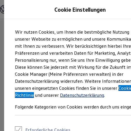
Modelle und Konfigurator
Cookie Einstellungen
Konfigurator
Modelle vergleichen
Konfiguration laden
Zum
Zum
Autosuche
Wir nutzen Cookies, um Ihnen die bestmögliche Nutzung
Hauptinhalt
Footer
Elektroautos
springen
springen
unserer Webseite zu ermöglichen und unsere Kommunika
ENERGY Sondermodelle
Nutzfahrzeuge
mit Ihnen zu verbessern. Wir berücksichtigen hierbei Ihr
SUV und CUV
Präferenzen und verarbeiten Daten für Marketing, Analyt
Familienautos
Personalisierung nur, wenn Sie uns Ihre Einwilligung gebe
Kombis
Kompaktwagen
Diese können Sie jederzeit mit Wirkung für die Zukunft i
Sportwagen
Cookie Manager (Meine Präferenzen verwalten) in der
Schnell verfügbare Fahrzeuge
Angebote und Produkte
Datenschutzerklärung widerrufen. Weitere Informatione
Aktuelle Angebote
unseren eingesetzten Cookies finden Sie in unserer
Cooki
E-Auto-Förderung
Richtlinie
und unserer
Datenschutzerklärung
.
Volkswagen Marktplatz
Die ENERGY Sondermodelle
Folgende Kategorien von Cookies werden durch uns einge
Junge Gebrauchtwagen und Gebrauchtwagen
Volkswagen Zertifizierte Gebrauchtwagen
Elektromobilität bei Gebrauchtwagen
Zubehör- und Serviceangebote
Saisonangebote
Erforderliche Cookies