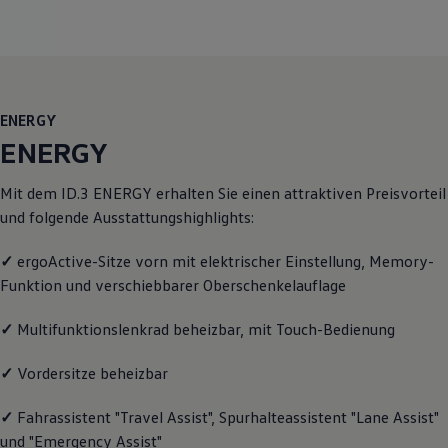
Motorenöl und Flüssigkeiten
Räder und Reifen
Pannen- und Unfallhilfe
Economy Service
Volkswagen Teile
Zubehör
ENERGY
Modellspezifisches Zubehör
Schutz und Pflege
ENERGY
Transport
Entertainment und Elektronik
Mit dem
ID.3
ENERGY
erhalten Sie einen attraktiven Preisvorteil
Individualisieren
Wallbox und Ladekabel
und folgende Ausstattungshighlights:
Digitale Extras
Dienste für Ihr Modell finden
✓
ergoActive-Sitze vorn mit elektrischer Einstellung, Memory-
Volkswagen Apps, Login und Shop
Funktion und verschiebbarer Oberschenkelauflage
Handy und Fahrzeug verbinden
Updates für Software, Karten und Radio
Über Ihr Auto
✓
Multifunktionslenkrad beheizbar, mit Touch-Bedienung
Vorgängermodelle
Kundeninformationen
✓
Vordersitze beheizbar
Volkswagen Kundenbetreuung
Warn- und Kontrollleuchten
Assistenzsysteme
✓
Fahrassistent "Travel Assist", Spurhalteassistent "Lane Assist"
Digitale Betriebsanleitung
und "Emergency Assist"
Live Beratung