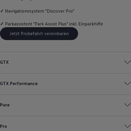
Magazin
Lifestyle
✓
Navigationssystem "Discover Pro"
Transport
Familie
✓
Parkassistent "Park Assist Plus" inkl. Einparkhilfe
Elektromobilität
Volkswagen R
Jetzt Probefahrt vereinbaren
Pannen- und Unfallhilfe
Volkswagen Kundenbetreuung
GTX
GTX
Performance
Pure
Pro