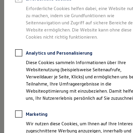
Reifenpakete
Leasing
Erforderliche Cookies helfen dabei, eine Website nu
Leasing-Angebote
zu machen, indem sie Grundfunktionen wie
Voll im Leben.
Gebrauchtwagen Leasing
Seitennavigation und Zugriff auf sichere Bereiche de
Junge Gebrauchtwagen-Leasing
Elektroauto Leasing
Website ermöglichen. Die Website kann ohne diese
Vollelektrisch.
Der
Kleinwagen-Leasing
Cookies nicht richtig funktionieren.
Leasing ohne Anzahlung
ID.3
Finanzierung
Autokredit mit Schlussrate
Analytics und Personalisierung
Versicherungen und Garantien
Kfz-Versicherung
Diese Cookies sammeln Informationen über Ihre
Restschuldversicherungen
Websitenutzung (beispielsweise Seitenaufrufe,
Garantien
Verweildauer je Seite, Klicks) und ermöglichen uns b
Wartungsverträge
Geschäftskunden
Teilnahme, Ihre Umfrageergebnisse in die
Professional Class bei Volkswagen
Websiteoptimierung mit einzubeziehen. Damit helfe
Großkunden
uns, Ihr Nutzererlebnis persönlich auf Sie zuzuschne
Behörden
Direktkunden
Sonderfahrzeuge
(
Impressum & Rechtliches
)
Marketing
Anpfiff zum Gewinn
Elektromobilität
Wir nutzen diese Cookies, um Ihnen auf Ihre Intere
Elektroautos
zugeschnittene Werbung anzuzeigen, innerhalb und
ID. Tutorials