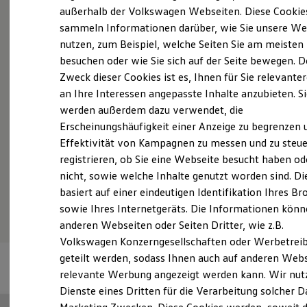
Elektrofahrzeugkonzepte
außerhalb der Volkswagen Webseiten. Diese Cookie
ID. EVERY1
sammeln Informationen darüber, wie Sie unsere We
Reichweite
Probefahrt vereinbaren
nutzen, zum Beispiel, welche Seiten Sie am meisten
Reichweite der ID. Modelle
Reichweite im Winter
besuchen oder wie Sie sich auf der Seite bewegen. D
Rekuperation
Zweck dieser Cookies ist es, Ihnen für Sie relevante
Laden
an Ihre Interessen angepasste Inhalte anzubieten. S
Laden unterwegs
Laden Zuhause
werden außerdem dazu verwendet, die
Fahrzeugangebot anfordern
Ladestationen finden
Erscheinungshäufigkeit einer Anzeige zu begrenzen 
Ladezeitensimulator
Effektivität von Kampagnen zu messen und zu steue
Batterie
Sicherheit
registrieren, ob Sie eine Webseite besucht haben od
Garantie und Lebensdauer
nicht, sowie welche Inhalte genutzt worden sind. Di
Nachhaltigkeit
Serviceanfrage stellen
basiert auf einer eindeutigen Identifikation Ihres B
Technologie
Kosten und Kauf
sowie Ihres Internetgeräts. Die Informationen kön
Verbrauchskosten
anderen Webseiten oder Seiten Dritter, wie z.B.
Kaufoptionen
Volkswagen Konzerngesellschaften oder Werbetrei
E-Auto-Förderung
Software und Konnektivität
geteilt werden, sodass Ihnen auch auf anderen Web
Die ID. Software 6
relevante Werbung angezeigt werden kann. Wir nut
ID. Software Versionen und Updates
Dienste eines Dritten für die Verarbeitung solcher D
Digitale Extras
Schnittstellen zu Ihrem ID.