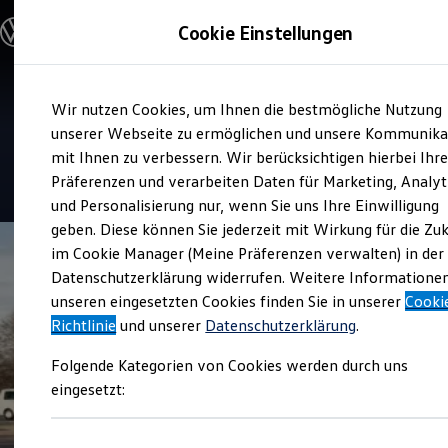
Modelle und Konfigurator
Cookie Einstellungen
Konfigurator
Modelle vergleichen
Konfiguration laden
Zum
Zum
Autosuche
Service
Wir nutzen Cookies, um Ihnen die bestmögliche Nutzung
Hauptinhalt
Footer
Elektroautos
Auto Müller und Sohn
springen
springen
unserer Webseite zu ermöglichen und unsere Kommunika
ENERGY Sondermodelle
Nutzfahrzeuge
mit Ihnen zu verbessern. Wir berücksichtigen hierbei Ihr
SUV und CUV
4.9
|
46 Bewertungen
Präferenzen und verarbeiten Daten für Marketing, Analyt
Familienautos
und Personalisierung nur, wenn Sie uns Ihre Einwilligung
Kombis
Kompaktwagen
geben. Diese können Sie jederzeit mit Wirkung für die Zu
Sportwagen
im Cookie Manager (Meine Präferenzen verwalten) in der
Schnell verfügbare Fahrzeuge
Angebote und Produkte
Datenschutzerklärung widerrufen. Weitere Informatione
Aktuelle Angebote
unseren eingesetzten Cookies finden Sie in unserer
Cooki
E-Auto-Förderung
Richtlinie
und unserer
Datenschutzerklärung
.
Volkswagen Marktplatz
Die ENERGY Sondermodelle
Folgende Kategorien von Cookies werden durch uns
Junge Gebrauchtwagen und Gebrauchtwagen
Volkswagen Zertifizierte Gebrauchtwagen
eingesetzt:
Elektromobilität bei Gebrauchtwagen
Zubehör- und Serviceangebote
Saisonangebote