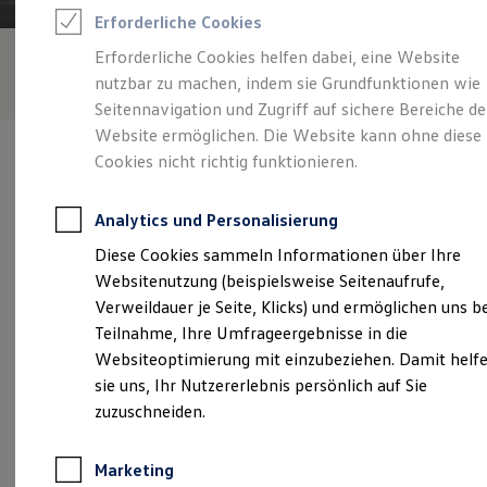
Reifenpakete
Erforderliche Cookies
Leasing
Leasing-Angebote
Erforderliche Cookies helfen dabei, eine Website
Gebrauchtwagen Leasing
nutzbar zu machen, indem sie Grundfunktionen wie
Junge Gebrauchtwagen-Leasing
Elektroauto Leasing
Seitennavigation und Zugriff auf sichere Bereiche de
Kleinwagen-Leasing
Website ermöglichen. Die Website kann ohne diese
Leasing ohne Anzahlung
Cookies nicht richtig funktionieren.
Finanzierung
Autokredit mit Schlussrate
Versicherungen und Garantien
Analytics und Personalisierung
Kfz-Versicherung
Verantwortlich für die Inhalte auf dieser Seite ist die Auto Müller &
Restschuldversicherungen
Diese Cookies sammeln Informationen über Ihre
Sohn oHG
(
Impressum & Rechtliches
)
Garantien
Websitenutzung (beispielsweise Seitenaufrufe,
Wartungsverträge
Geschäftskunden
Verweildauer je Seite, Klicks) und ermöglichen uns b
Professional Class bei Volkswagen
Unsere 
Teilnahme, Ihre Umfrageergebnisse in die
Großkunden
Websiteoptimierung mit einzubeziehen. Damit helf
Behörden
Direktkunden
sie uns, Ihr Nutzererlebnis persönlich auf Sie
Sonderfahrzeuge
Altgomlitz 15, 01108 Dresden
zuzuschneiden.
Anpfiff zum Gewinn
Elektromobilität
Montag
-
Freitag
07:00
-
18:00
Uhr
Elektroautos
Marketing
ID. Tutorials