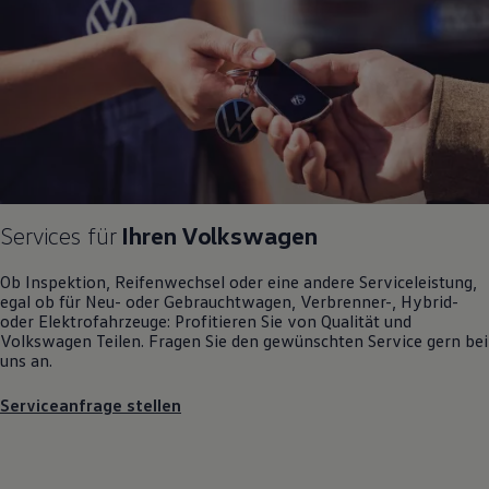
Motorenöl und Flüssigkeiten
Räder und Reifen
Pannen- und Unfallhilfe
Economy Service
Volkswagen Teile
Zubehör
Modellspezifisches Zubehör
Schutz und Pflege
Transport
Entertainment und Elektronik
Individualisieren
Services für
Ihren
Volkswagen
Wallbox und Ladekabel
Digitale Extras
Dienste für Ihr Modell finden
Ob Inspektion, Reifenwechsel oder eine andere Serviceleistung,
Volkswagen Apps, Login und Shop
egal ob für Neu- oder
Gebrauchtwagen
, Verbrenner-, Hybrid-
Handy und Fahrzeug verbinden
oder Elektrofahrzeuge: Profitieren Sie von Qualität und
Updates für Software, Karten und Radio
Volkswagen
Teilen. Fragen Sie den gewünschten
Service
gern bei
Über Ihr Auto
uns an.
Vorgängermodelle
Kundeninformationen
Serviceanfrage stellen
Volkswagen Kundenbetreuung
Warn- und Kontrollleuchten
Assistenzsysteme
Digitale Betriebsanleitung
Live Beratung