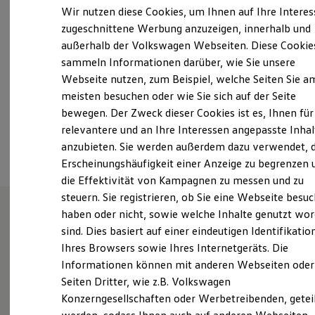
Samstag
Geschlossen
Elektrofahrzeugkonzepte
Wir nutzen diese Cookies, um Ihnen auf Ihre Intere
ID. EVERY1
Sonntag
Geschlossen
zugeschnittene Werbung anzuzeigen, innerhalb und
Reichweite
außerhalb der Volkswagen Webseiten. Diese Cookie
Reichweite der ID. Modelle
automueller@automueller-dresden.de
Reichweite im Winter
sammeln Informationen darüber, wie Sie unsere
Rekuperation
Webseite nutzen, zum Beispiel, welche Seiten Sie a
Laden
+49 351 884820
meisten besuchen oder wie Sie sich auf der Seite
Laden unterwegs
Laden Zuhause
bewegen. Der Zweck dieser Cookies ist es, Ihnen für
Ladestationen finden
relevantere und an Ihre Interessen angepasste Inhal
Ansprechpartner
Ladezeitensimulator
anzubieten. Sie werden außerdem dazu verwendet, d
Batterie
Sicherheit
Erscheinungshäufigkeit einer Anzeige zu begrenzen 
Garantie und Lebensdauer
die Effektivität von Kampagnen zu messen und zu
Nachhaltigkeit
steuern. Sie registrieren, ob Sie eine Webseite besuc
Technologie
Kosten und Kauf
haben oder nicht, sowie welche Inhalte genutzt wo
Verbrauchskosten
sind. Dies basiert auf einer eindeutigen Identifikatio
Auto Müller & Sohn OHG
Kaufoptionen
Ihres Browsers sowie Ihres Internetgeräts. Die
E-Auto-Förderung
Software und Konnektivität
Informationen können mit anderen Webseiten oder
Die ID. Software 6
Seiten Dritter, wie z.B. Volkswagen
ID. Software Versionen und Updates
Willkommen bei Auto Müller & Sohn, Ihrem Autohaus
Konzerngesellschaften oder Werbetreibenden, getei
Digitale Extras
in Dresden Weixdorf. Bei uns finden Sie persönlichen
Schnittstellen zu Ihrem ID.