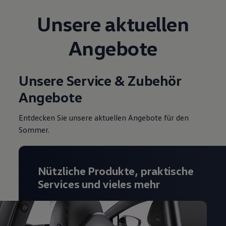
Magazin
Unsere aktuellen
Lifestyle
Transport
Familie
Angebote
Elektromobilität
Volkswagen R
Pannen- und Unfallhilfe
Volkswagen Kundenbetreuung
Unsere Service & Zubehör
Angebote
Entdecken Sie unsere aktuellen Angebote für den
Sommer.
Nützliche Produkte, praktische
Services und vieles mehr