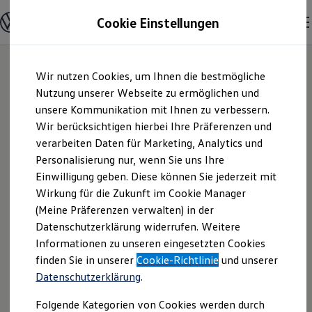
Modelle und Konfigurator
Cookie Einstellungen
Konfigurator
Modelle vergleichen
Konfiguration laden
Zum
Zum
Autosuche
Wir nutzen Cookies, um Ihnen die bestmögliche
Hauptinhalt
Footer
Elektroautos
springen
springen
Nutzung unserer Webseite zu ermöglichen und
ENERGY Sondermodelle
Nutzfahrzeuge
unsere Kommunikation mit Ihnen zu verbessern.
Auto Müller & Sohn
SUV und CUV
Wir berücksichtigen hierbei Ihre Präferenzen und
Familienautos
verarbeiten Daten für Marketing, Analytics und
Kombis
oHG | Impressum &
Kompaktwagen
Personalisierung nur, wenn Sie uns Ihre
Sportwagen
Einwilligung geben. Diese können Sie jederzeit mit
Rechtliches
Schnell verfügbare Fahrzeuge
Angebote und Produkte
Wirkung für die Zukunft im Cookie Manager
Aktuelle Angebote
(Meine Präferenzen verwalten) in der
E-Auto-Förderung
Hier finden Sie Informationen über uns
Datenschutzerklärung widerrufen. Weitere
Volkswagen Marktplatz
Informationen zu unseren eingesetzten Cookies
Die ENERGY Sondermodelle
(Auto Müller & Sohn oHG) als
Junge Gebrauchtwagen und Gebrauchtwagen
finden Sie in unserer
Cookie-Richtlinie
und unserer
verantwortlichen Anbieter von Inhalten
Volkswagen Zertifizierte Gebrauchtwagen
Datenschutzerklärung
.
und Angeboten, die auf dieser Website
Elektromobilität bei Gebrauchtwagen
Zubehör- und Serviceangebote
speziell aufgeführt sind.
Folgende Kategorien von Cookies werden durch
Saisonangebote