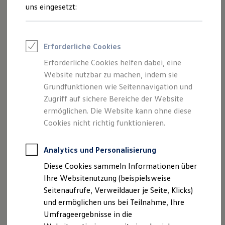
Reifenpakete
uns eingesetzt:
Leasing
Leasing-Angebote
Gebrauchtwagen Leasing
Junge Gebrauchtwagen-Leasing
Impressum
Erforderliche Cookies
Elektroauto Leasing
Kleinwagen-Leasing
Erforderliche Cookies helfen dabei, eine
Datenschutzerklärung
Leasing ohne Anzahlung
Website nutzbar zu machen, indem sie
Finanzierung
Autokredit mit Schlussrate
Grundfunktionen wie Seitennavigation und
Versicherungen und Garantien
Zugriff auf sichere Bereiche der Website
Impressum
Kfz-Versicherung
ermöglichen. Die Website kann ohne diese
Restschuldversicherungen
Garantien
Cookies nicht richtig funktionieren.
Geschäftsführer: Jens Müller / Marie Müller
Wartungsverträge
Geschäftskunden
Altgomlitz 15
Professional Class bei Volkswagen
Analytics und Personalisierung
01108 Dresden
Großkunden
Diese Cookies sammeln Informationen über
Telefon: 035188482-0
Behörden
Direktkunden
Ihre Websitenutzung (beispielsweise
Fax: 035188482-22
Sonderfahrzeuge
Seitenaufrufe, Verweildauer je Seite, Klicks)
E-Mail:
automueller@automueller-dresden.de
Anpfiff zum Gewinn
und ermöglichen uns bei Teilnahme, Ihre
Umsatzsteueridentifikationsnummer DE 173747920
Elektromobilität
Elektroautos
Umfrageergebnisse in die
Registergericht + Handelsregister: Amtsgericht
ID. Tutorials