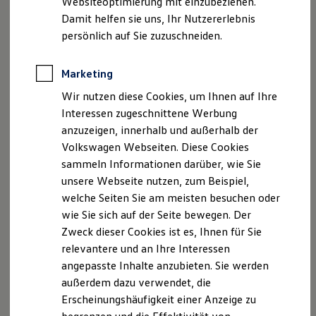
Websiteoptimierung mit einzubeziehen.
Dresden HRA 228
Elektrofahrzeugkonzepte
Damit helfen sie uns, Ihr Nutzererlebnis
ID. EVERY1
Wir sind zur Teilnahme an einem
Reichweite
persönlich auf Sie zuzuschneiden.
Reichweite der ID. Modelle
Streitbeilegungsverfahren bei folgender
Reichweite im Winter
Verbraucherschlichtungsstelle bereit:
Rekuperation
Marketing
Laden
Wir nutzen diese Cookies, um Ihnen auf Ihre
Laden unterwegs
Allgemeine Verbraucherschlichtungsstelle des
Laden Zuhause
Interessen zugeschnittene Werbung
Zentrums für Schlichtung e.V.
Ladestationen finden
anzuzeigen, innerhalb und außerhalb der
Straßburger Straße 8
Ladezeitensimulator
Volkswagen Webseiten. Diese Cookies
Batterie
77694 Kehl am Rhein
Sicherheit
sammeln Informationen darüber, wie Sie
Garantie und Lebensdauer
http://www.verbraucher-schlichter.de
unsere Webseite nutzen, zum Beispiel,
Nachhaltigkeit
welche Seiten Sie am meisten besuchen oder
Technologie
Kosten und Kauf
wie Sie sich auf der Seite bewegen. Der
Verbrauchskosten
Zweck dieser Cookies ist es, Ihnen für Sie
Datenschutzerklärung
Kaufoptionen
relevantere und an Ihre Interessen
E-Auto-Förderung
Software und Konnektivität
angepasste Inhalte anzubieten. Sie werden
Vorwort zum Dokument
Die ID. Software 6
außerdem dazu verwendet, die
ID. Software Versionen und Updates
Erscheinungshäufigkeit einer Anzeige zu
Digitale Extras
A. Verantwortlicher
Schnittstellen zu Ihrem ID.