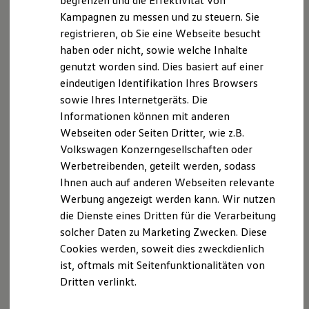
begrenzen und die Effektivität von
Hybridautos
Kampagnen zu messen und zu steuern. Sie
Wir freuen uns, dass Sie unsere Webseite der Auto
Marke und Erlebnis
registrieren, ob Sie eine Webseite besucht
Volkswagen R und R Experience
Müller & Sohn oHG, Altgomlitz 15, 01108 Dresden,
R-Modelle
haben oder nicht, sowie welche Inhalte
Tel +49-351-884820, automueller-automueller-
R Experience
genutzt worden sind. Dies basiert auf einer
dresden.de besuchen. Im Folgenden informieren wir
Driving Experience
eindeutigen Identifikation Ihres Browsers
Volkswagen entdecken
Sie über die Verarbeitung Ihrer personenbezogenen
Werkbesichtigung
sowie Ihres Internetgeräts. Die
Daten durch uns im Zusammenhang mit Ihrem
Factory visit
Informationen können mit anderen
Besuch unserer Webseite.
Lifestyle Shop
Webseiten oder Seiten Dritter, wie z.B.
T-Roc Kollektion
Golf Kollektion
B. Verarbeitung Ihrer personenbezogenen Daten
Volkswagen Konzerngesellschaften oder
ID. Kollektion
Werbetreibenden, geteilt werden, sodass
Volkswagen Kollektion
Unsere Webseite bietet Ihnen verschiedene
Ihnen auch auf anderen Webseiten relevante
R-Kollektion
GTI Kollektion
Angebote, die wir Ihnen in Bezug auf dabei durch uns
Werbung angezeigt werden kann. Wir nutzen
Fußball Drop
verarbeitete personenbezogene Daten im Folgenden
die Dienste eines Dritten für die Verarbeitung
we drive football
näher erläutern möchten. Bei der Datenverarbeitung
solcher Daten zu Marketing Zwecken. Diese
#wedriveproud
Besitzer und Service
im Zusammenhang mit unserer Webseite unterstützt
Cookies werden, soweit dies zweckdienlich
myVolkswagen
uns die Volkswagen Deutschland GmbH und Co. KG als
ist, oftmals mit Seitenfunktionalitäten von
Software Updates
Auftragsverarbeiter. Die Volkswagen Deutschland
Dritten verlinkt.
Service und Ersatzteile
Inspektion und HU/AU
GmbH & Co. KG setzt ihrerseits als
Reparaturen und Checks