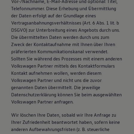
Vor-/Nachname, E-Mail-Adresse und optional: Titel,
Magazin
Telefonnummer. Diese Erhebung und Übermittlung
Lifestyle
der Daten erfolgt auf der Grundlage eines
Transport
Familie
Vertragsanbahnungsverhältnisses (Art. 6 Abs. 1 lit. b
Elektromobilität
DSGVO) zur Unterbreitung eines Angebots durch uns.
Volkswagen R
Die übermittelten Daten werden durch uns zum
Pannen- und Unfallhilfe
Volkswagen Kundenbetreuung
Zweck der Kontaktaufnahme mit Ihnen über Ihren
präferierten Kommunikationskanal verwendet.
Sollten Sie während des Prozesses mit einem anderen
Volkswagen Partner mittels des Kontaktformulars
Kontakt aufnehmen wollen, werden diesem
Volkswagen Partner und nicht uns die zuvor
genannten Daten übermittelt. Die jeweilige
Datenschutzerklärung können Sie beim ausgewählten
Volkswagen Partner anfragen.
Wir löschen Ihre Daten, sobald wir Ihre Anfrage zu
Ihrer Zufriedenheit beantwortet haben, sofern keine
anderen Aufbewahrungsfristen (z. B. steuerliche