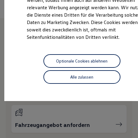
werden, sodass Ihnen auch auf anderen Webseiten
Hybridautos
relevante Werbung angezeigt werden kann. Wir nut
Marke und Erlebnis
die Dienste eines Dritten für die Verarbeitung solche
Volkswagen R und R Experience
R-Modelle
Daten zu Marketing Zwecken. Diese Cookies werden
R Experience
soweit dies zweckdienlich ist, oftmals mit
Driving Experience
Seitenfunktionalitäten von Dritten verlinkt.
Volkswagen entdecken
Wie können wir
Werkbesichtigung
Factory visit
Ihnen weiterhelfen?
Lifestyle Shop
T-Roc Kollektion
Optionale Cookies ablehnen
Golf Kollektion
ID. Kollektion
Volkswagen Kollektion
Alle zulassen
R-Kollektion
GTI Kollektion
Probefahrt vereinbaren
Fußball Drop
we drive football
#wedriveproud
Besitzer und Service
myVolkswagen
Software Updates
Fahrzeugangebot anfordern
Service und Ersatzteile
Inspektion und HU/AU
Reparaturen und Checks