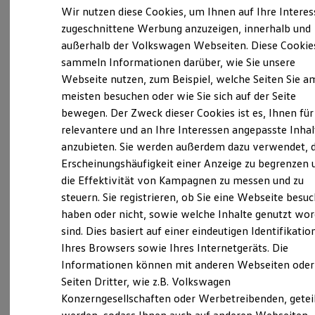
Verantwortlich für die Inhalte auf dieser Seite ist die Auto Ringler
Elektrofahrzeugkonzepte
Wir nutzen diese Cookies, um Ihnen auf Ihre Intere
Service GmbH
(
Impressum & Rechtliches
)
ID. EVERY1
zugeschnittene Werbung anzuzeigen, innerhalb und
Reichweite
außerhalb der Volkswagen Webseiten. Diese Cookie
Reichweite der ID. Modelle
Reichweite im Winter
sammeln Informationen darüber, wie Sie unsere
Unsere 
Rekuperation
Webseite nutzen, zum Beispiel, welche Seiten Sie a
Laden
meisten besuchen oder wie Sie sich auf der Seite
Laden unterwegs
Laden Zuhause
bewegen. Der Zweck dieser Cookies ist es, Ihnen für
Hartkirchner Straße 45, 94060 Pocking
Ladestationen finden
relevantere und an Ihre Interessen angepasste Inhal
Ladezeitensimulator
anzubieten. Sie werden außerdem dazu verwendet, d
Batterie
Montag
-
Freitag
08:00
-
18:00
Uhr
Sicherheit
Erscheinungshäufigkeit einer Anzeige zu begrenzen 
Samstag
08:00
-
12:00
Uhr
Garantie und Lebensdauer
die Effektivität von Kampagnen zu messen und zu
Nachhaltigkeit
Sonntag
Geschlossen
steuern. Sie registrieren, ob Sie eine Webseite besuc
Technologie
Kosten und Kauf
haben oder nicht, sowie welche Inhalte genutzt wo
Verbrauchskosten
info@auto-ringler.de
sind. Dies basiert auf einer eindeutigen Identifikatio
Kaufoptionen
Ihres Browsers sowie Ihres Internetgeräts. Die
E-Auto-Förderung
+49 8531 80900
Software und Konnektivität
Informationen können mit anderen Webseiten oder
Die ID. Software 6
Seiten Dritter, wie z.B. Volkswagen
ID. Software Versionen und Updates
Konzerngesellschaften oder Werbetreibenden, getei
Digitale Extras
Ansprechpartner
Schnittstellen zu Ihrem ID.