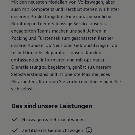
Mit den neuesten Modellen von Volkswagen, aber
Magazin
auch mit Kompetenz und Herzblut stehen wir hinter
Lifestyle
Transport
unserem Produktangebot. Eine ganz persönliche
Familie
Beratung und der erstklassige Service unseres
Elektromobilität
engagierten Teams machen uns seit Jahren in
Volkswagen R
Pannen- und Unfallhilfe
Pocking und Fürstenzell zum geschätzten Partner
Volkswagen Kundenbetreuung
unserer Kunden. Ob Neu- oder Gebrauchtwagen, ob
Inspektion oder Reparatur – unsere Kunden
umfassend zu informieren und mit optimaler
Dienstleistung zu begeistern, gehört zu unserem
Selbstverständnis und ist oberste Maxime jedes
Mitarbeiters. Kommen Sie vorbei und überzeugen Sie
sich selbst.
Das sind unsere Leistungen
Neuwagen &
Gebrauchtwagen
Zertifizierte
Gebrauchtwagen