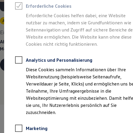
Reifenpakete
Erforderliche Cookies
Leasing
Leasing-Angebote
Erforderliche Cookies helfen dabei, eine Website
Gebrauchtwagen Leasing
Angebot gültig bis 30.09.2026
Privatkunden
nutzbar zu machen, indem sie Grundfunktionen wie
Junge Gebrauchtwagen-Leasing
Elektroauto Leasing
Seitennavigation und Zugriff auf sichere Bereiche de
Eine Spur Extra.
Der neue vollelektrische ID. Polo.
Kleinwagen-Leasing
Website ermöglichen. Die Website kann ohne diese
Leasing ohne Anzahlung
Ab 99,00 €
mtl. leasen | 6.000,00 €
Sonderzahlung | 36
Cookies nicht richtig funktionieren.
Finanzierung
Monate Laufzeit | Jährliche Fahrleistung: 10.000 km
Autokredit mit Schlussrate
Versicherungen und Garantien
Analytics und Personalisierung
Kfz-Versicherung
Details ansehen
Restschuldversicherungen
Diese Cookies sammeln Informationen über Ihre
Garantien
Websitenutzung (beispielsweise Seitenaufrufe,
Wartungsverträge
Geschäftskunden
Verweildauer je Seite, Klicks) und ermöglichen uns b
Professional Class bei Volkswagen
Teilnahme, Ihre Umfrageergebnisse in die
Großkunden
Websiteoptimierung mit einzubeziehen. Damit helf
Behörden
Direktkunden
sie uns, Ihr Nutzererlebnis persönlich auf Sie
Sonderfahrzeuge
zuzuschneiden.
Anpfiff zum Gewinn
Elektromobilität
Elektroautos
Marketing
ID. Tutorials