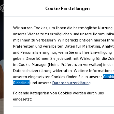
Modelle und Konfigurator
Cookie Einstellungen
Konfigurator
Modelle vergleichen
Konfiguration laden
Zum
Zum
Autosuche
Wir nutzen Cookies, um Ihnen die bestmögliche Nutzung
Hauptinhalt
Footer
Elektroautos
Verkauf und Service
springen
springen
unserer Webseite zu ermöglichen und unsere Kommunika
ENERGY Sondermodelle
Auto Ringler
Nutzfahrzeuge
mit Ihnen zu verbessern. Wir berücksichtigen hierbei Ihr
SUV und CUV
Präferenzen und verarbeiten Daten für Marketing, Analyt
Familienautos
4.7
|
191 Bewertungen
und Personalisierung nur, wenn Sie uns Ihre Einwilligung
Kombis
Kompaktwagen
geben. Diese können Sie jederzeit mit Wirkung für die Zu
Sportwagen
im Cookie Manager (Meine Präferenzen verwalten) in der
Schnell verfügbare Fahrzeuge
Angebote und Produkte
Datenschutzerklärung widerrufen. Weitere Informatione
Aktuelle Angebote
unseren eingesetzten Cookies finden Sie in unserer
Cooki
E-Auto-Förderung
Richtlinie
und unserer
Datenschutzerklärung
.
Volkswagen Marktplatz
Die ENERGY Sondermodelle
Folgende Kategorien von Cookies werden durch uns
Junge Gebrauchtwagen und Gebrauchtwagen
Volkswagen Zertifizierte Gebrauchtwagen
eingesetzt:
Elektromobilität bei Gebrauchtwagen
Zubehör- und Serviceangebote
Saisonangebote