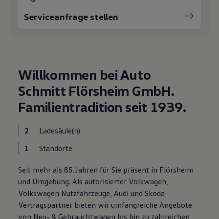
Motorenöl und Flüssigkeiten
Serviceanfrage stellen
Räder und Reifen
Pannen- und Unfallhilfe
Economy Service
Volkswagen Teile
Zubehör
Modellspezifisches Zubehör
Schutz und Pflege
Willkommen bei Auto
Transport
Entertainment und Elektronik
Schmitt Flörsheim GmbH.
Individualisieren
Familientradition seit 1939.
Wallbox und Ladekabel
Digitale Extras
Dienste für Ihr Modell finden
2
Ladesäule(n)
Volkswagen Apps, Login und Shop
Handy und Fahrzeug verbinden
1
Standorte
Updates für Software, Karten und Radio
Über Ihr Auto
Vorgängermodelle
Seit mehr als 85.Jahren für Sie präsent in Flörsheim
Kundeninformationen
und Umgebung. Als autorisierter Volkwagen,
Volkswagen Kundenbetreuung
Warn- und Kontrollleuchten
Volkswagen Nutzfahrzeuge, Audi und Skoda
Assistenzsysteme
Vertragspartner bieten wir umfangreiche Angebote
Digitale Betriebsanleitung
von Neu- & Gebrauchtwagen bis hin zu zahlreichen
Live Beratung