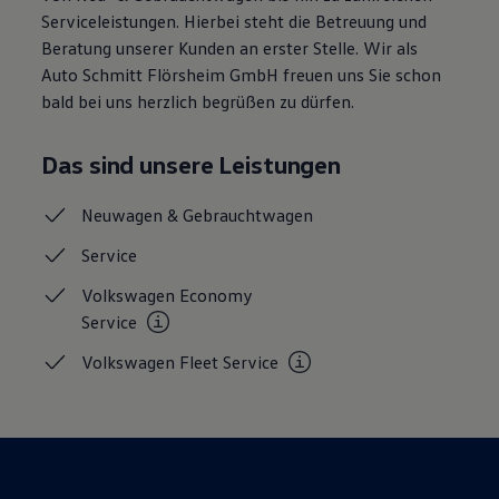
Magazin
Serviceleistungen. Hierbei steht die Betreuung und
Lifestyle
Beratung unserer Kunden an erster Stelle. Wir als
Transport
Auto Schmitt Flörsheim GmbH freuen uns Sie schon
Familie
Elektromobilität
bald bei uns herzlich begrüßen zu dürfen.
Volkswagen R
Pannen- und Unfallhilfe
Volkswagen Kundenbetreuung
Das sind unsere Leistungen
Neuwagen &
Gebrauchtwagen
Service
Volkswagen Economy
Service
Volkswagen Fleet
Service