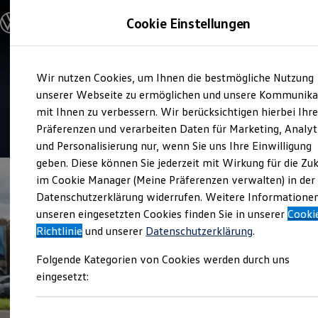
Modelle und Konfigurator
Cookie Einstellungen
Konfigurator
Modelle vergleichen
Konfiguration laden
Zum
Zum
Autosuche
Verkauf und Service
Wir nutzen Cookies, um Ihnen die bestmögliche Nutzung
Hauptinhalt
Footer
Elektroautos
Auto Schmitt Flörsheim
springen
springen
unserer Webseite zu ermöglichen und unsere Kommunika
ENERGY Sondermodelle
Nutzfahrzeuge
mit Ihnen zu verbessern. Wir berücksichtigen hierbei Ihr
SUV und CUV
4.8
|
288 Bewertungen
Präferenzen und verarbeiten Daten für Marketing, Analyt
Familienautos
und Personalisierung nur, wenn Sie uns Ihre Einwilligung
Kombis
Kompaktwagen
geben. Diese können Sie jederzeit mit Wirkung für die Zu
Sportwagen
im Cookie Manager (Meine Präferenzen verwalten) in der
Schnell verfügbare Fahrzeuge
Angebote und Produkte
Datenschutzerklärung widerrufen. Weitere Informatione
Aktuelle Angebote
unseren eingesetzten Cookies finden Sie in unserer
Cooki
E-Auto-Förderung
Richtlinie
und unserer
Datenschutzerklärung
.
Volkswagen Marktplatz
Die ENERGY Sondermodelle
Folgende Kategorien von Cookies werden durch uns
Junge Gebrauchtwagen und Gebrauchtwagen
Volkswagen Zertifizierte Gebrauchtwagen
eingesetzt:
Elektromobilität bei Gebrauchtwagen
Zubehör- und Serviceangebote
Saisonangebote