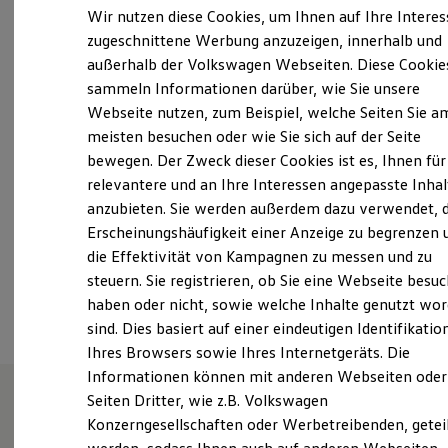
Freitag
07:15
-
17:00
Uhr
Elektrofahrzeugkonzepte
Wir nutzen diese Cookies, um Ihnen auf Ihre Intere
ID. EVERY1
Samstag
09:00
-
13:00
Uhr
zugeschnittene Werbung anzuzeigen, innerhalb und
Reichweite
Sonntag
Geschlossen
außerhalb der Volkswagen Webseiten. Diese Cookie
Reichweite der ID. Modelle
Reichweite im Winter
sammeln Informationen darüber, wie Sie unsere
Telefonisch nur bis 17 Uhr erreichbar.
Rekuperation
Webseite nutzen, zum Beispiel, welche Seiten Sie a
Laden
info@asf-mail.de
meisten besuchen oder wie Sie sich auf der Seite
Laden unterwegs
Laden Zuhause
bewegen. Der Zweck dieser Cookies ist es, Ihnen für
Ladestationen finden
+49 6145 59090
relevantere und an Ihre Interessen angepasste Inhal
Ladezeitensimulator
anzubieten. Sie werden außerdem dazu verwendet, d
Batterie
Über WhatsApp kontaktieren
Sicherheit
Erscheinungshäufigkeit einer Anzeige zu begrenzen 
Garantie und Lebensdauer
die Effektivität von Kampagnen zu messen und zu
Nachhaltigkeit
steuern. Sie registrieren, ob Sie eine Webseite besuc
Technologie
Ansprechpartner
Kosten und Kauf
haben oder nicht, sowie welche Inhalte genutzt wo
Verbrauchskosten
sind. Dies basiert auf einer eindeutigen Identifikatio
Kaufoptionen
Ihres Browsers sowie Ihres Internetgeräts. Die
E-Auto-Förderung
Software und Konnektivität
Informationen können mit anderen Webseiten oder
Die ID. Software 6
Seiten Dritter, wie z.B. Volkswagen
ID. Software Versionen und Updates
Konzerngesellschaften oder Werbetreibenden, getei
Digitale Extras
Wie können wir
Schnittstellen zu Ihrem ID.