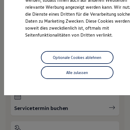
werden, sodass Ihnen auch auf anderen Webseiten
Hybridautos
relevante Werbung angezeigt werden kann. Wir nut
Ihnen weiterhelfen?
Marke und Erlebnis
die Dienste eines Dritten für die Verarbeitung solche
Volkswagen R und R Experience
R-Modelle
Daten zu Marketing Zwecken. Diese Cookies werden
R Experience
soweit dies zweckdienlich ist, oftmals mit
Driving Experience
Seitenfunktionalitäten von Dritten verlinkt.
Volkswagen entdecken
Werkbesichtigung
Probefahrt vereinbaren
Factory visit
Lifestyle Shop
T-Roc Kollektion
Optionale Cookies ablehnen
Golf Kollektion
ID. Kollektion
Volkswagen Kollektion
Alle zulassen
Fahrzeugangebot anfordern
R-Kollektion
GTI Kollektion
Fußball Drop
we drive football
#wedriveproud
Besitzer und Service
Servicetermin buchen
myVolkswagen
Software Updates
Service und Ersatzteile
Inspektion und HU/AU
Reparaturen und Checks