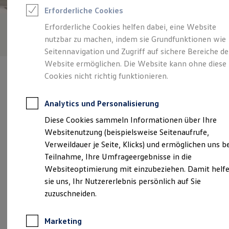
Reifenpakete
Erforderliche Cookies
Leasing
Leasing-Angebote
Erforderliche Cookies helfen dabei, eine Website
Gebrauchtwagen Leasing
nutzbar zu machen, indem sie Grundfunktionen wie
Junge Gebrauchtwagen-Leasing
Elektroauto Leasing
Seitennavigation und Zugriff auf sichere Bereiche de
Kleinwagen-Leasing
Website ermöglichen. Die Website kann ohne diese
Leasing ohne Anzahlung
Cookies nicht richtig funktionieren.
Finanzierung
Autokredit mit Schlussrate
Versicherungen und Garantien
Analytics und Personalisierung
Kfz-Versicherung
Verantwortlich für die Inhalte auf dieser Seite ist die Auto Schmitt
Restschuldversicherungen
Diese Cookies sammeln Informationen über Ihre
Flörsheim GmbH
(
Impressum & Rechtliches
)
Garantien
Websitenutzung (beispielsweise Seitenaufrufe,
Wartungsverträge
Geschäftskunden
Verweildauer je Seite, Klicks) und ermöglichen uns b
Professional Class bei Volkswagen
Unsere 
Teilnahme, Ihre Umfrageergebnisse in die
Großkunden
Websiteoptimierung mit einzubeziehen. Damit helf
Behörden
Direktkunden
sie uns, Ihr Nutzererlebnis persönlich auf Sie
Sonderfahrzeuge
Hochgewann 1, 65439 Flörsheim
zuzuschneiden.
Anpfiff zum Gewinn
Elektromobilität
Montag
-
Donnerstag
07:15
-
18:00
Uhr
Elektroautos
Marketing
ID. Tutorials