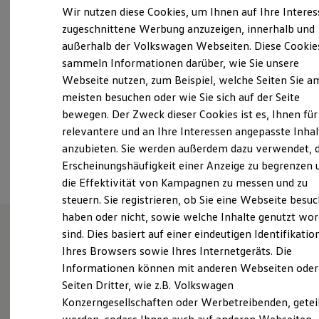
Elektrofahrzeugkonzepte
Wir nutzen diese Cookies, um Ihnen auf Ihre Intere
Samstag
09:00
-
13:00
Uhr
ID. EVERY1
zugeschnittene Werbung anzuzeigen, innerhalb und
Reichweite
Sonntag
Geschlossen
außerhalb der Volkswagen Webseiten. Diese Cookie
Reichweite der ID. Modelle
Reichweite im Winter
sammeln Informationen darüber, wie Sie unsere
Rekuperation
info.bad-schwartau@auto-senger.de
Webseite nutzen, zum Beispiel, welche Seiten Sie a
Laden
meisten besuchen oder wie Sie sich auf der Seite
Laden unterwegs
+49 451 289930
Laden Zuhause
bewegen. Der Zweck dieser Cookies ist es, Ihnen für
Ladestationen finden
relevantere und an Ihre Interessen angepasste Inhal
Ladezeitensimulator
Ansprechpartner
anzubieten. Sie werden außerdem dazu verwendet, d
Batterie
Sicherheit
Erscheinungshäufigkeit einer Anzeige zu begrenzen 
Garantie und Lebensdauer
die Effektivität von Kampagnen zu messen und zu
Nachhaltigkeit
steuern. Sie registrieren, ob Sie eine Webseite besuc
Technologie
Kosten und Kauf
haben oder nicht, sowie welche Inhalte genutzt wo
Verbrauchskosten
sind. Dies basiert auf einer eindeutigen Identifikatio
Kaufoptionen
Unsere Leistungen
im
Ihres Browsers sowie Ihres Internetgeräts. Die
E-Auto-Förderung
Software und Konnektivität
Informationen können mit anderen Webseiten oder
Überblick
Die ID. Software 6
Seiten Dritter, wie z.B. Volkswagen
ID. Software Versionen und Updates
Konzerngesellschaften oder Werbetreibenden, getei
Digitale Extras
Schnittstellen zu Ihrem ID.
Gebrauchtwagen