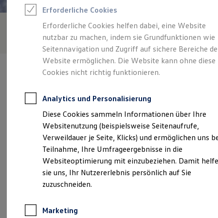
Reifenpakete
Erforderliche Cookies
Leasing
Leasing-Angebote
Erforderliche Cookies helfen dabei, eine Website
Gebrauchtwagen Leasing
nutzbar zu machen, indem sie Grundfunktionen wie
Junge Gebrauchtwagen-Leasing
Elektroauto Leasing
Seitennavigation und Zugriff auf sichere Bereiche de
Kleinwagen-Leasing
Website ermöglichen. Die Website kann ohne diese
Leasing ohne Anzahlung
Cookies nicht richtig funktionieren.
Finanzierung
Autokredit mit Schlussrate
Versicherungen und Garantien
Analytics und Personalisierung
Kfz-Versicherung
Verantwortlich für die Inhalte auf dieser Seite ist die Senger
Restschuldversicherungen
Diese Cookies sammeln Informationen über Ihre
Holstein GmbH
(
Impressum & Rechtliches
)
Garantien
Websitenutzung (beispielsweise Seitenaufrufe,
Wartungsverträge
Geschäftskunden
Verweildauer je Seite, Klicks) und ermöglichen uns b
Professional Class bei Volkswagen
Unsere 
Teilnahme, Ihre Umfrageergebnisse in die
Großkunden
Websiteoptimierung mit einzubeziehen. Damit helf
Behörden
Direktkunden
sie uns, Ihr Nutzererlebnis persönlich auf Sie
Sonderfahrzeuge
Tremskamp/ Am Petroleumhafen 1, 23611 Bad
zuzuschneiden.
Anpfiff zum Gewinn
Schwartau
Elektromobilität
Elektroautos
Marketing
ID. Tutorials
Montag
-
Freitag
07:00
-
18:00
Uhr