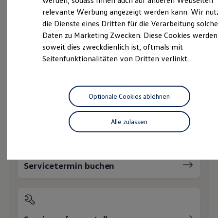
werden, sodass Ihnen auch auf anderen Webseiten
Hybridautos
relevante Werbung angezeigt werden kann. Wir nut
Marke und Erlebnis
Service
die Dienste eines Dritten für die Verarbeitung solche
Volkswagen R und R Experience
R-Modelle
Volkswagen Economy
Daten zu Marketing Zwecken. Diese Cookies werden
R Experience
Service
soweit dies zweckdienlich ist, oftmals mit
Driving Experience
Seitenfunktionalitäten von Dritten verlinkt.
Volkswagen entdecken
Werkbesichtigung
Factory visit
Wie können wir
Lifestyle Shop
T-Roc Kollektion
Optionale Cookies ablehnen
Golf Kollektion
Ihnen weiterhelfen?
ID. Kollektion
Volkswagen Kollektion
Alle zulassen
R-Kollektion
GTI Kollektion
Fußball Drop
we drive football
#wedriveproud
Servicetermin buchen
Besitzer und Service
myVolkswagen
Software Updates
Service und Ersatzteile
Inspektion und HU/AU
Reparaturen und Checks