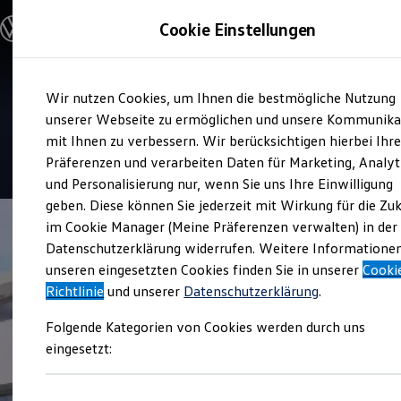
Modelle und Konfigurator
Cookie Einstellungen
Konfigurator
Modelle vergleichen
Konfiguration laden
Zum
Zum
Autosuche
Service
Wir nutzen Cookies, um Ihnen die bestmögliche Nutzung
Hauptinhalt
Footer
Elektroautos
Auto Senger Bad Schwartau
springen
springen
unserer Webseite zu ermöglichen und unsere Kommunika
ENERGY Sondermodelle
Nutzfahrzeuge
mit Ihnen zu verbessern. Wir berücksichtigen hierbei Ihr
SUV und CUV
4.7
|
253 Bewertungen
Präferenzen und verarbeiten Daten für Marketing, Analyt
Familienautos
und Personalisierung nur, wenn Sie uns Ihre Einwilligung
Kombis
Kompaktwagen
geben. Diese können Sie jederzeit mit Wirkung für die Zu
Sportwagen
im Cookie Manager (Meine Präferenzen verwalten) in der
Schnell verfügbare Fahrzeuge
Angebote und Produkte
Datenschutzerklärung widerrufen. Weitere Informatione
Aktuelle Angebote
unseren eingesetzten Cookies finden Sie in unserer
Cooki
E-Auto-Förderung
Richtlinie
und unserer
Datenschutzerklärung
.
Volkswagen Marktplatz
Die ENERGY Sondermodelle
Folgende Kategorien von Cookies werden durch uns
Junge Gebrauchtwagen und Gebrauchtwagen
Volkswagen Zertifizierte Gebrauchtwagen
eingesetzt:
Elektromobilität bei Gebrauchtwagen
Zubehör- und Serviceangebote
Saisonangebote