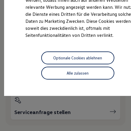
werden, sodass Ihnen auch auf anderen Webseiten
Hybridautos
relevante Werbung angezeigt werden kann. Wir nut
Marke und Erlebnis
die Dienste eines Dritten für die Verarbeitung solche
Volkswagen R und R Experience
Probefahrt vereinbaren
R-Modelle
Daten zu Marketing Zwecken. Diese Cookies werden
R Experience
soweit dies zweckdienlich ist, oftmals mit
Driving Experience
Seitenfunktionalitäten von Dritten verlinkt.
Volkswagen entdecken
Werkbesichtigung
Factory visit
Fahrzeugangebot anfordern
Lifestyle Shop
T-Roc Kollektion
Optionale Cookies ablehnen
Golf Kollektion
ID. Kollektion
Volkswagen Kollektion
Alle zulassen
R-Kollektion
Servicetermin buchen
GTI Kollektion
Fußball Drop
we drive football
#wedriveproud
Besitzer und Service
myVolkswagen
Serviceanfrage stellen
Software Updates
Service und Ersatzteile
Inspektion und HU/AU
Reparaturen und Checks