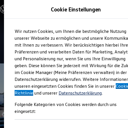
Modelle und Konfigurator
Cookie Einstellungen
Konfigurator
Modelle vergleichen
Konfiguration laden
Zum
Zum
Autosuche
Verkauf und Service
Wir nutzen Cookies, um Ihnen die bestmögliche Nutzung
Hauptinhalt
Footer
Elektroautos
Auto Senger Bad Segeberg
springen
springen
unserer Webseite zu ermöglichen und unsere Kommunika
ENERGY Sondermodelle
Nutzfahrzeuge
mit Ihnen zu verbessern. Wir berücksichtigen hierbei Ihr
SUV und CUV
4.7
|
182 Bewertungen
Präferenzen und verarbeiten Daten für Marketing, Analyt
Familienautos
und Personalisierung nur, wenn Sie uns Ihre Einwilligung
Kombis
Kompaktwagen
geben. Diese können Sie jederzeit mit Wirkung für die Zu
Sportwagen
im Cookie Manager (Meine Präferenzen verwalten) in der
Schnell verfügbare Fahrzeuge
Angebote und Produkte
Datenschutzerklärung widerrufen. Weitere Informatione
Aktuelle Angebote
unseren eingesetzten Cookies finden Sie in unserer
Cooki
E-Auto-Förderung
Richtlinie
und unserer
Datenschutzerklärung
.
Volkswagen Marktplatz
Die ENERGY Sondermodelle
Folgende Kategorien von Cookies werden durch uns
Junge Gebrauchtwagen und Gebrauchtwagen
Volkswagen Zertifizierte Gebrauchtwagen
eingesetzt:
Elektromobilität bei Gebrauchtwagen
Zubehör- und Serviceangebote
Saisonangebote