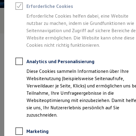
Reifenpakete
Erforderliche Cookies
Leasing
Leasing-Angebote
Erforderliche Cookies helfen dabei, eine Website
Gebrauchtwagen Leasing
nutzbar zu machen, indem sie Grundfunktionen wie
Junge Gebrauchtwagen-Leasing
Elektroauto Leasing
Seitennavigation und Zugriff auf sichere Bereiche de
Kleinwagen-Leasing
Website ermöglichen. Die Website kann ohne diese
Leasing ohne Anzahlung
Cookies nicht richtig funktionieren.
Finanzierung
Autokredit mit Schlussrate
Versicherungen und Garantien
Analytics und Personalisierung
Kfz-Versicherung
Verantwortlich für die Inhalte auf dieser Seite ist die Senger
Restschuldversicherungen
Diese Cookies sammeln Informationen über Ihre
Holstein GmbH
(
Impressum & Rechtliches
)
Garantien
Websitenutzung (beispielsweise Seitenaufrufe,
Wartungsverträge
Geschäftskunden
Verweildauer je Seite, Klicks) und ermöglichen uns b
Professional Class bei Volkswagen
Unsere 
Teilnahme, Ihre Umfrageergebnisse in die
Großkunden
Websiteoptimierung mit einzubeziehen. Damit helf
Behörden
Direktkunden
sie uns, Ihr Nutzererlebnis persönlich auf Sie
Sonderfahrzeuge
Lindhofstraße 13 - 15, 23795 Bad Segeberg
zuzuschneiden.
Anpfiff zum Gewinn
Elektromobilität
Montag
-
Freitag
07:00
-
18:00
Uhr
Elektroautos
Marketing
ID. Tutorials