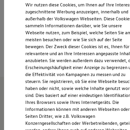
Samstag
09:00
-
13:00
Uhr
Elektrofahrzeugkonzepte
Wir nutzen diese Cookies, um Ihnen auf Ihre Intere
ID. EVERY1
Sonntag
Geschlossen
zugeschnittene Werbung anzuzeigen, innerhalb und
Reichweite
außerhalb der Volkswagen Webseiten. Diese Cookie
Reichweite der ID. Modelle
info.bad-segeberg@auto-senger.de
Reichweite im Winter
sammeln Informationen darüber, wie Sie unsere
Rekuperation
Webseite nutzen, zum Beispiel, welche Seiten Sie a
Laden
+49 4551 88720
meisten besuchen oder wie Sie sich auf der Seite
Laden unterwegs
Laden Zuhause
bewegen. Der Zweck dieser Cookies ist es, Ihnen für
Ladestationen finden
relevantere und an Ihre Interessen angepasste Inhal
Ansprechpartner
Ladezeitensimulator
anzubieten. Sie werden außerdem dazu verwendet, d
Batterie
Sicherheit
Erscheinungshäufigkeit einer Anzeige zu begrenzen 
Garantie und Lebensdauer
die Effektivität von Kampagnen zu messen und zu
Nachhaltigkeit
steuern. Sie registrieren, ob Sie eine Webseite besuc
Technologie
Kosten und Kauf
haben oder nicht, sowie welche Inhalte genutzt wo
Verbrauchskosten
sind. Dies basiert auf einer eindeutigen Identifikatio
Wie können wir
Kaufoptionen
Ihres Browsers sowie Ihres Internetgeräts. Die
E-Auto-Förderung
Software und Konnektivität
Informationen können mit anderen Webseiten oder
Ihnen weiterhelfen?
Die ID. Software 6
Seiten Dritter, wie z.B. Volkswagen
ID. Software Versionen und Updates
Konzerngesellschaften oder Werbetreibenden, getei
Digitale Extras
Schnittstellen zu Ihrem ID.