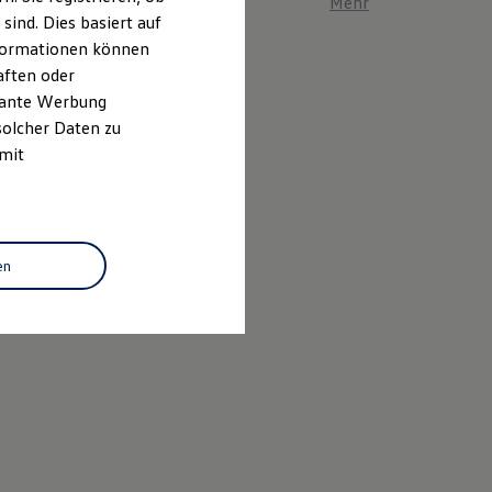
Mehr zum ID. Polo er
ind. Dies basiert auf
Informationen können
aften oder
evante Werbung
solcher Daten zu
 mit
en