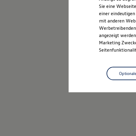
Mehr zum Polo erfahren
Elektrofahrzeugkonzepte
Sie eine Webseite
ID. EVERY1
einer eindeutigen
Reichweite
Reichweite der ID. Modelle
mit anderen Webse
Reichweite im Winter
Werbetreibenden,
Rekuperation
angezeigt werden 
Laden
Laden unterwegs
Marketing Zwecken
Laden Zuhause
Seitenfunktionali
Ladestationen finden
Ladezeitensimulator
Batterie
Sicherheit
Optional
Garantie und Lebensdauer
Nachhaltigkeit
Technologie
Kosten und Kauf
Verbrauchskosten
Kaufoptionen
E-Auto-Förderung
Software und Konnektivität
Die ID. Software 6
ID. Software Versionen und Updates
Digitale Extras
Schnittstellen zu Ihrem ID.