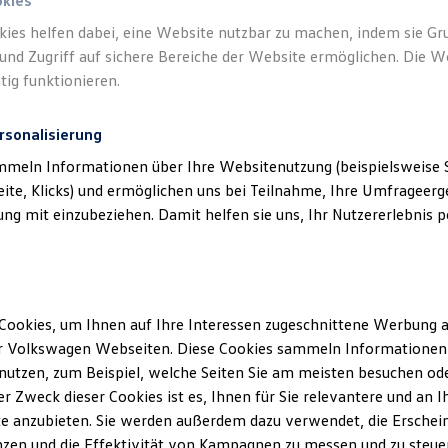
okies
kies helfen dabei, eine Website nutzbar zu machen, indem sie G
und Zugriff auf sichere Bereiche der Website ermöglichen. Die W
tig funktionieren.
rsonalisierung
mmeln Informationen über Ihre Websitenutzung (beispielsweise S
eite, Klicks) und ermöglichen uns bei Teilnahme, Ihre Umfrageerge
g mit einzubeziehen. Damit helfen sie uns, Ihr Nutzererlebnis pe
Cookies, um Ihnen auf Ihre Interessen zugeschnittene Werbung a
r Volkswagen Webseiten. Diese Cookies sammeln Informationen 
utzen, zum Beispiel, welche Seiten Sie am meisten besuchen oder
r Zweck dieser Cookies ist es, Ihnen für Sie relevantere und an I
ler Möglichkeiten. Entdecken Sie den Polo.
e anzubieten. Sie werden außerdem dazu verwendet, die Erschein
zen und die Effektivität von Kampagnen zu messen und zu steuern