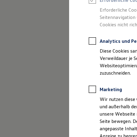
Erforderliche Co
Reifenpakete
Leasing
Erforderliche Coo
Leasing-Angebote
Seitennavigation 
Gebrauchtwagen Leasing
Cookies nicht rich
Junge Gebrauchtwagen-Leasing
Elektroauto Leasing
Kleinwagen-Leasing
Analytics und Pe
Leasing ohne Anzahlung
Finanzierung
Diese Cookies sa
Autokredit mit Schlussrate
Versicherungen und Garantien
Verweildauer je S
Kfz-Versicherung
Websiteoptimierun
Restschuldversicherungen
zuzuschneiden.
Garantien
Wartungsverträge
Geschäftskunden
Marketing
Professional Class bei Volkswagen
Großkunden
Wir nutzen diese 
Behörden
und außerhalb de
Direktkunden
Der Polo
Sonderfahrzeuge
unsere Webseite n
Anpfiff zum Gewinn
Seite bewegen. De
Elektromobilität
Kompakt, wendig und vol
angepasste Inhalt
Elektroautos
ID. Tutorials
Anzeige zu begren