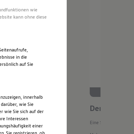
rundfunktionen wie
ebsite kann ohne diese
eitenaufrufe,
bnisse in die
rsönlich auf Sie
nzuzeigen, innerhalb
darüber, wie Sie
Der neue ID.
 wie Sie sich auf der
hre Interessen
Eine Spur Extra. Der n
ungshäufigkeit einer
. Sie registrieren, ob