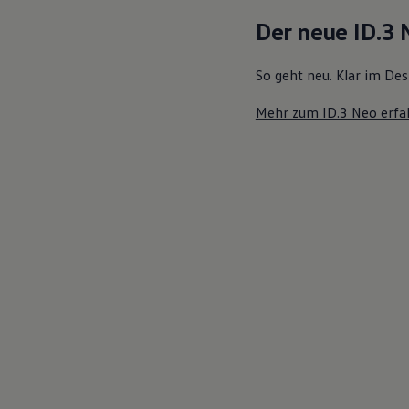
Motorenöl und Flüssigkeiten
Der neue ID.3
Räder und Reifen
Pannen- und Unfallhilfe
Economy Service
So geht neu. Klar im Des
Volkswagen Teile
Zubehör
Mehr zum ID.3 Neo erfa
Modellspezifisches Zubehör
Schutz und Pflege
Transport
Entertainment und Elektronik
Individualisieren
Wallbox und Ladekabel
Digitale Extras
Dienste für Ihr Modell finden
Volkswagen Apps, Login und Shop
Handy und Fahrzeug verbinden
Updates für Software, Karten und Radio
Über Ihr Auto
Vorgängermodelle
Kundeninformationen
Volkswagen Kundenbetreuung
Warn- und Kontrollleuchten
Assistenzsysteme
Digitale Betriebsanleitung
Live Beratung