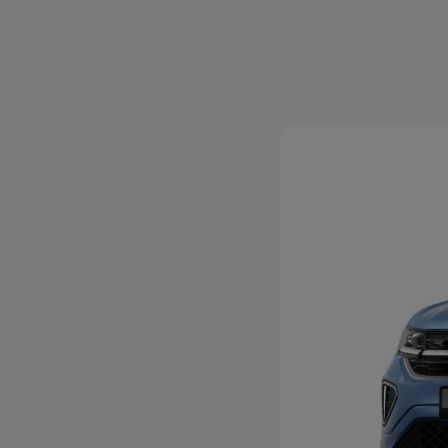
Magazin
Lifestyle
Transport
Familie
Elektromobilität
Volkswagen R
Pannen- und Unfallhilfe
Volkswagen Kundenbetreuung