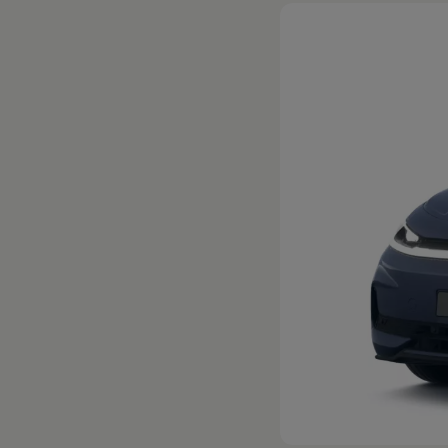
Hybridautos
Marke und Erlebnis
Volkswagen R und R Experience
R-Modelle
R Experience
Driving Experience
Volkswagen entdecken
Werkbesichtigung
Factory visit
Lifestyle Shop
T-Roc Kollektion
Golf Kollektion
ID. Kollektion
Volkswagen Kollektion
R-Kollektion
GTI Kollektion
Fußball Drop
we drive football
#wedriveproud
Besitzer und Service
myVolkswagen
Software Updates
Service und Ersatzteile
Inspektion und HU/AU
Reparaturen und Checks