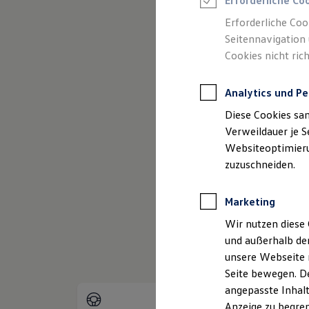
Erforderliche Co
Reifenpakete
Leasing
Erforderliche Coo
Leasing-Angebote
Seitennavigation 
Gebrauchtwagen Leasing
Cookies nicht rich
Junge Gebrauchtwagen-Leasing
Elektroauto Leasing
(
Impressum & Rechtliches
)
Kleinwagen-Leasing
Analytics und Pe
Leasing ohne Anzahlung
Finanzierung
Diese Cookies sa
Autokredit mit Schlussrate
Versicherungen und Garantien
Verweildauer je S
Kfz-Versicherung
Websiteoptimierun
Restschuldversicherungen
zuzuschneiden.
Garantien
Wartungsverträge
Geschäftskunden
Marketing
Professional Class bei Volkswagen
Großkunden
Wir nutzen diese 
Behörden
und außerhalb de
Direktkunden
Sonderfahrzeuge
unsere Webseite n
Anpfiff zum Gewinn
Seite bewegen. De
Elektromobilität
angepasste Inhalt
Elektroautos
ID. Tutorials
Anzeige zu begren