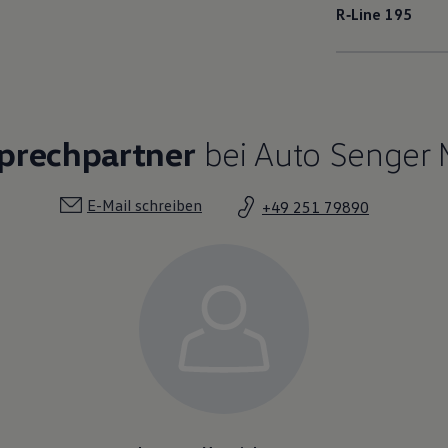
R‑Line
195
sprechpartner
bei Auto Senger 
E-Mail schreiben
+49 251 79890