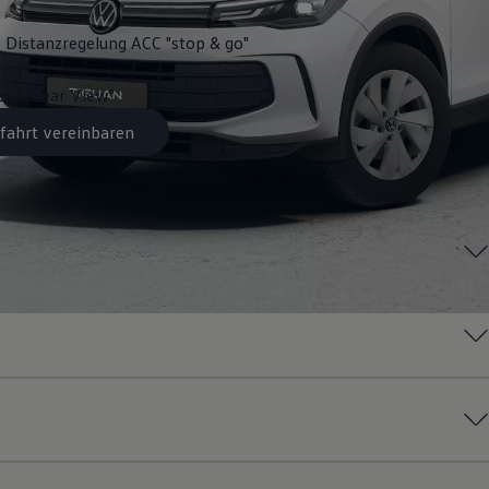
 Distanzregelung ACC "stop & go"
ra "Rear View"
fahrt vereinbaren