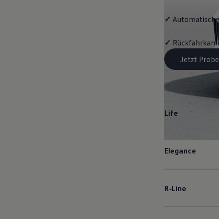
✓
Automatische
✓
Rückfahrkame
Jetzt Probe
Life
Elegance
R‑Line