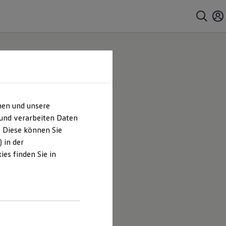
hen und unsere
 und verarbeiten Daten
. Diese können Sie
 in der
es finden Sie in