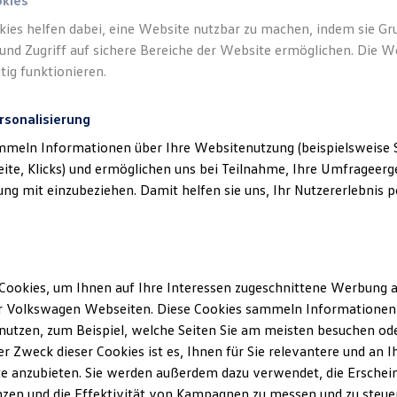
okies
kies helfen dabei, eine Website nutzbar zu machen, indem sie G
und Zugriff auf sichere Bereiche der Website ermöglichen. Die W
tig funktionieren.
rsonalisierung
mmeln Informationen über Ihre Websitenutzung (beispielsweise S
eite, Klicks) und ermöglichen uns bei Teilnahme, Ihre Umfrageerge
g mit einzubeziehen. Damit helfen sie uns, Ihr Nutzererlebnis pe
Cookies, um Ihnen auf Ihre Interessen zugeschnittene Werbung a
r Volkswagen Webseiten. Diese Cookies sammeln Informationen 
utzen, zum Beispiel, welche Seiten Sie am meisten besuchen oder
r Zweck dieser Cookies ist es, Ihnen für Sie relevantere und an I
e anzubieten. Sie werden außerdem dazu verwendet, die Erschein
zen und die Effektivität von Kampagnen zu messen und zu steuern