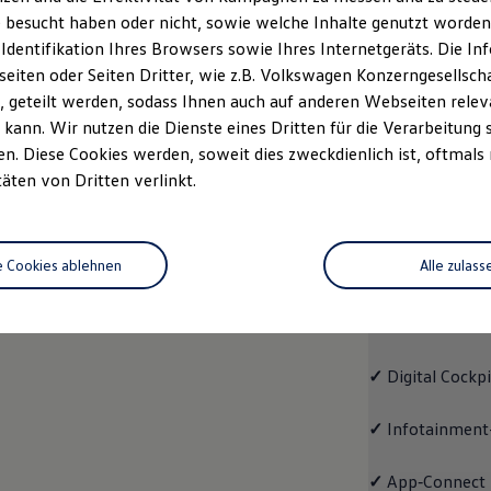
 besucht haben oder nicht, sowie welche Inhalte genutzt worden s
rzeugangebot
Servicetermin buchen
rdern
 Identifikation Ihres Browsers sowie Ihres Internetgeräts. Die 
iten oder Seiten Dritter, wie z.B. Volkswagen Konzerngesellsch
 geteilt werden, sodass Ihnen auch auf anderen Webseiten rel
kann. Wir nutzen die Dienste eines Dritten für die Verarbeitung 
. Diese Cookies werden, soweit dies zweckdienlich ist, oftmals
Trend
täten von Dritten verlinkt.
Trend
e Cookies ablehnen
Alle zulass
Cleverer Einstie
✓
LED-Scheinwe
✓
Digital Cockp
✓
Infotainment
✓
App‑Connect