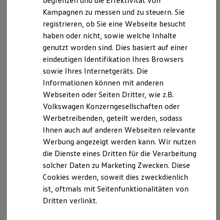
begrenzen und die Effektivität von
Hybridautos
Kampagnen zu messen und zu steuern. Sie
Marke und Erlebnis
registrieren, ob Sie eine Webseite besucht
Volkswagen R und R Experience
R-Modelle
haben oder nicht, sowie welche Inhalte
Internet Vertriebsteam
R Experience
genutzt worden sind. Dies basiert auf einer
Driving Experience
eindeutigen Identifikation Ihres Browsers
Volkswagen entdecken
+49 5971 7913 4137
Werkbesichtigung
sowie Ihres Internetgeräts. Die
Factory visit
E-Mail schreiben
Informationen können mit anderen
Lifestyle Shop
Webseiten oder Seiten Dritter, wie z.B.
T-Roc Kollektion
Golf Kollektion
Volkswagen Konzerngesellschaften oder
ID. Kollektion
Werbetreibenden, geteilt werden, sodass
Volkswagen Kollektion
Ihnen auch auf anderen Webseiten relevante
R-Kollektion
GTI Kollektion
Werbung angezeigt werden kann. Wir nutzen
Fußball Drop
die Dienste eines Dritten für die Verarbeitung
we drive football
solcher Daten zu Marketing Zwecken. Diese
#wedriveproud
Besitzer und Service
Cookies werden, soweit dies zweckdienlich
myVolkswagen
ist, oftmals mit Seitenfunktionalitäten von
Software Updates
Dritten verlinkt.
Service und Ersatzteile
Inspektion und HU/AU
Reparaturen und Checks