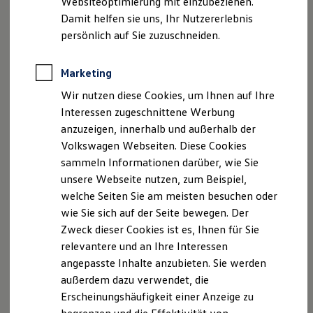
Websiteoptimierung mit einzubeziehen.
Elektrofahrzeugkonzepte
Damit helfen sie uns, Ihr Nutzererlebnis
ID. EVERY1
Reichweite
persönlich auf Sie zuzuschneiden.
Serviceanfrage stellen
Reichweite der ID. Modelle
Reichweite im Winter
Rekuperation
Marketing
Laden
Wir nutzen diese Cookies, um Ihnen auf Ihre
Laden unterwegs
Laden Zuhause
Interessen zugeschnittene Werbung
Ladestationen finden
Ihre Ansprechpartner
bei Auto
anzuzeigen, innerhalb und außerhalb der
Ladezeitensimulator
Volkswagen Webseiten. Diese Cookies
Senger Münster
Batterie
Sicherheit
sammeln Informationen darüber, wie Sie
Garantie und Lebensdauer
unsere Webseite nutzen, zum Beispiel,
Nachhaltigkeit
E-Mail schreiben
welche Seiten Sie am meisten besuchen oder
Technologie
Kosten und Kauf
wie Sie sich auf der Seite bewegen. Der
+49 251 79890
Verbrauchskosten
Zweck dieser Cookies ist es, Ihnen für Sie
Kaufoptionen
relevantere und an Ihre Interessen
E-Auto-Förderung
Software und Konnektivität
angepasste Inhalte anzubieten. Sie werden
Die ID. Software 6
außerdem dazu verwendet, die
ID. Software Versionen und Updates
Erscheinungshäufigkeit einer Anzeige zu
Digitale Extras
Schnittstellen zu Ihrem ID.