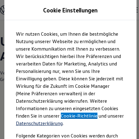
Modelle und Konfigurator
Cookie Einstellungen
Konfigurator
Modelle vergleichen
Konfiguration laden
Zum
Zum
Autosuche
Wir nutzen Cookies, um Ihnen die bestmögliche
Hauptinhalt
Footer
Elektroautos
Unsere aktuellen
springen
springen
Nutzung unserer Webseite zu ermöglichen und
ENERGY Sondermodelle
Nutzfahrzeuge
unsere Kommunikation mit Ihnen zu verbessern.
Angebote und mehr
SUV und CUV
Wir berücksichtigen hierbei Ihre Präferenzen und
Familienautos
verarbeiten Daten für Marketing, Analytics und
Kombis
Kompaktwagen
Personalisierung nur, wenn Sie uns Ihre
Verantwortlich für die Inhalte auf dieser Seite ist die Senger Münster
Sportwagen
Einwilligung geben. Diese können Sie jederzeit mit
GmbH
(
Impressum & Rechtliches
)
Schnell verfügbare Fahrzeuge
Angebote und Produkte
Wirkung für die Zukunft im Cookie Manager
Aktuelle Angebote
(Meine Präferenzen verwalten) in der
E-Auto-Förderung
Datenschutzerklärung widerrufen. Weitere
Volkswagen Marktplatz
Leider haben wir im Moment keine
Informationen zu unseren eingesetzten Cookies
Die ENERGY Sondermodelle
Junge Gebrauchtwagen und Gebrauchtwagen
aktuellen Angebote
finden Sie in unserer
Cookie-Richtlinie
und unserer
Volkswagen Zertifizierte Gebrauchtwagen
Datenschutzerklärung
.
Elektromobilität bei Gebrauchtwagen
Zubehör- und Serviceangebote
Folgende Kategorien von Cookies werden durch
Saisonangebote