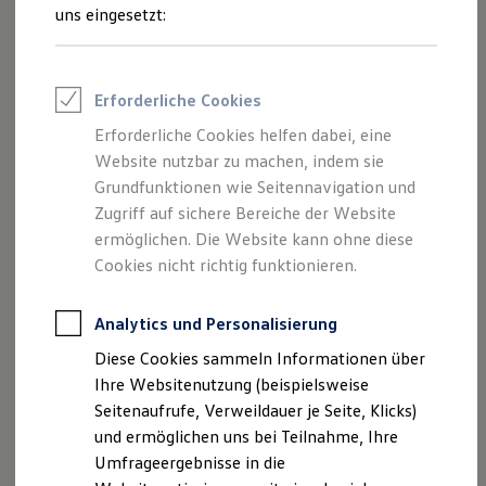
Reifenpakete
Ihre
nächsten
uns eingesetzt:
Leasing
Leasing-Angebote
Schritte
Gebrauchtwagen Leasing
Junge Gebrauchtwagen-Leasing
Erforderliche Cookies
Elektroauto Leasing
Kleinwagen-Leasing
Erforderliche Cookies helfen dabei, eine
Leasing ohne Anzahlung
Website nutzbar zu machen, indem sie
Finanzierung
Autokredit mit Schlussrate
Grundfunktionen wie Seitennavigation und
Probefahrt vereinbaren
Versicherungen und Garantien
Zugriff auf sichere Bereiche der Website
Kfz-Versicherung
ermöglichen. Die Website kann ohne diese
Restschuldversicherungen
Garantien
Cookies nicht richtig funktionieren.
Wartungsverträge
Geschäftskunden
Fahrzeugangebot anfordern
Professional Class bei Volkswagen
Analytics und Personalisierung
Großkunden
Diese Cookies sammeln Informationen über
Behörden
Direktkunden
Ihre Websitenutzung (beispielsweise
Sonderfahrzeuge
Seitenaufrufe, Verweildauer je Seite, Klicks)
Anpfiff zum Gewinn
Servicetermin buchen
und ermöglichen uns bei Teilnahme, Ihre
Elektromobilität
Elektroautos
Umfrageergebnisse in die
ID. Tutorials