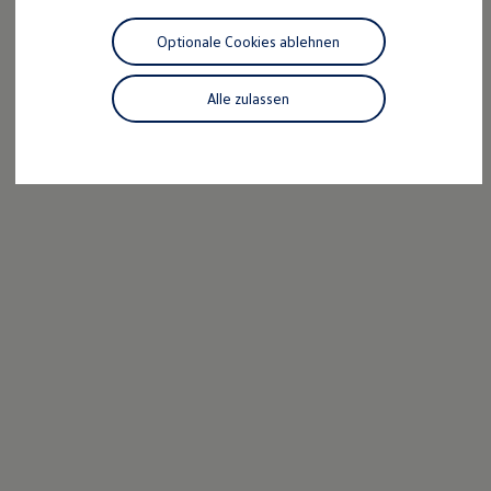
Motorenöl und Flüssigkeiten
Räder und Reifen
Optionale Cookies ablehnen
Pannen- und Unfallhilfe
Economy Service
Volkswagen Teile
Alle zulassen
Zubehör
Modellspezifisches Zubehör
Schutz und Pflege
Transport
Entertainment und Elektronik
Individualisieren
Wallbox und Ladekabel
Digitale Extras
Dienste für Ihr Modell finden
Volkswagen Apps, Login und Shop
Handy und Fahrzeug verbinden
Updates für Software, Karten und Radio
Über Ihr Auto
Vorgängermodelle
Kundeninformationen
Volkswagen Kundenbetreuung
Warn- und Kontrollleuchten
Assistenzsysteme
Digitale Betriebsanleitung
Live Beratung