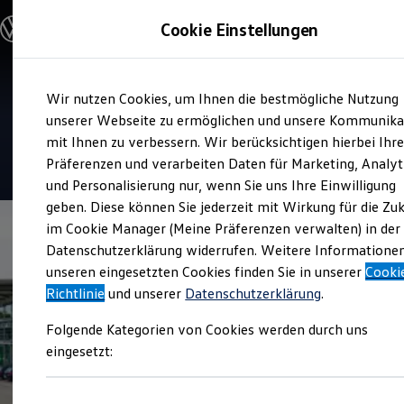
Modelle und Konfigurator
Cookie Einstellungen
Konfigurator
Modelle vergleichen
Konfiguration laden
Zum
Zum
Autosuche
Verkauf und Service
Wir nutzen Cookies, um Ihnen die bestmögliche Nutzung
Hauptinhalt
Footer
Elektroautos
Auto Senger Rheine
springen
springen
unserer Webseite zu ermöglichen und unsere Kommunika
ENERGY Sondermodelle
Nutzfahrzeuge
mit Ihnen zu verbessern. Wir berücksichtigen hierbei Ihr
SUV und CUV
4.8
|
265 Bewertungen
Präferenzen und verarbeiten Daten für Marketing, Analyt
Familienautos
und Personalisierung nur, wenn Sie uns Ihre Einwilligung
Kombis
Kompaktwagen
geben. Diese können Sie jederzeit mit Wirkung für die Zu
Sportwagen
im Cookie Manager (Meine Präferenzen verwalten) in der
Schnell verfügbare Fahrzeuge
Angebote und Produkte
Datenschutzerklärung widerrufen. Weitere Informatione
Aktuelle Angebote
unseren eingesetzten Cookies finden Sie in unserer
Cooki
E-Auto-Förderung
Richtlinie
und unserer
Datenschutzerklärung
.
Volkswagen Marktplatz
Die ENERGY Sondermodelle
Folgende Kategorien von Cookies werden durch uns
Junge Gebrauchtwagen und Gebrauchtwagen
Volkswagen Zertifizierte Gebrauchtwagen
eingesetzt:
Elektromobilität bei Gebrauchtwagen
Zubehör- und Serviceangebote
Saisonangebote