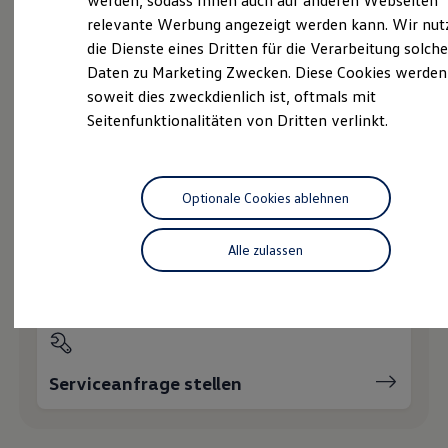
werden, sodass Ihnen auch auf anderen Webseiten
Hybridautos
relevante Werbung angezeigt werden kann. Wir nut
Marke und Erlebnis
die Dienste eines Dritten für die Verarbeitung solche
Volkswagen R und R Experience
Probefahrt vereinbaren
R-Modelle
Daten zu Marketing Zwecken. Diese Cookies werden
R Experience
soweit dies zweckdienlich ist, oftmals mit
Driving Experience
Seitenfunktionalitäten von Dritten verlinkt.
Volkswagen entdecken
Werkbesichtigung
Factory visit
Fahrzeugangebot anfordern
Lifestyle Shop
T-Roc Kollektion
Optionale Cookies ablehnen
Golf Kollektion
ID. Kollektion
Volkswagen Kollektion
Alle zulassen
R-Kollektion
Servicetermin buchen
GTI Kollektion
Fußball Drop
we drive football
#wedriveproud
Besitzer und Service
myVolkswagen
Serviceanfrage stellen
Software Updates
Service und Ersatzteile
Inspektion und HU/AU
Reparaturen und Checks