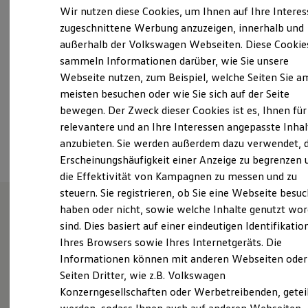
Samstag
08:00
-
13:00
Uhr
Elektrofahrzeugkonzepte
Wir nutzen diese Cookies, um Ihnen auf Ihre Intere
ID. EVERY1
Sonntag
Geschlossen
zugeschnittene Werbung anzuzeigen, innerhalb und
Reichweite
außerhalb der Volkswagen Webseiten. Diese Cookie
Reichweite der ID. Modelle
info@auto-senger.de
Reichweite im Winter
sammeln Informationen darüber, wie Sie unsere
Rekuperation
Webseite nutzen, zum Beispiel, welche Seiten Sie a
Laden
+49 5971 79100
meisten besuchen oder wie Sie sich auf der Seite
Laden unterwegs
Laden Zuhause
bewegen. Der Zweck dieser Cookies ist es, Ihnen für
Ladestationen finden
relevantere und an Ihre Interessen angepasste Inhal
Ansprechpartner
Ladezeitensimulator
anzubieten. Sie werden außerdem dazu verwendet, d
Batterie
Sicherheit
Erscheinungshäufigkeit einer Anzeige zu begrenzen 
Garantie und Lebensdauer
die Effektivität von Kampagnen zu messen und zu
Nachhaltigkeit
steuern. Sie registrieren, ob Sie eine Webseite besuc
Technologie
Kosten und Kauf
haben oder nicht, sowie welche Inhalte genutzt wo
Verbrauchskosten
sind. Dies basiert auf einer eindeutigen Identifikatio
Wie können wir
Kaufoptionen
Ihres Browsers sowie Ihres Internetgeräts. Die
E-Auto-Förderung
Software und Konnektivität
Informationen können mit anderen Webseiten oder
Ihnen weiterhelfen?
Die ID. Software 6
Seiten Dritter, wie z.B. Volkswagen
ID. Software Versionen und Updates
Konzerngesellschaften oder Werbetreibenden, getei
Digitale Extras
Schnittstellen zu Ihrem ID.