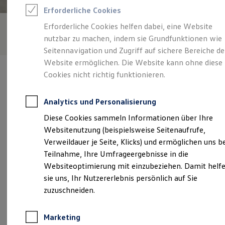
Reifenpakete
Erforderliche Cookies
Leasing
Leasing-Angebote
Erforderliche Cookies helfen dabei, eine Website
Gebrauchtwagen Leasing
nutzbar zu machen, indem sie Grundfunktionen wie
Junge Gebrauchtwagen-Leasing
Elektroauto Leasing
Seitennavigation und Zugriff auf sichere Bereiche de
Kleinwagen-Leasing
Website ermöglichen. Die Website kann ohne diese
Leasing ohne Anzahlung
Cookies nicht richtig funktionieren.
Finanzierung
Autokredit mit Schlussrate
Versicherungen und Garantien
Analytics und Personalisierung
Kfz-Versicherung
Verantwortlich für die Inhalte auf dieser Seite ist die Ulrich Senger
Restschuldversicherungen
Diese Cookies sammeln Informationen über Ihre
GmbH
(
Impressum & Rechtliches
)
Garantien
Websitenutzung (beispielsweise Seitenaufrufe,
Wartungsverträge
Geschäftskunden
Verweildauer je Seite, Klicks) und ermöglichen uns b
Professional Class bei Volkswagen
Unsere 
Teilnahme, Ihre Umfrageergebnisse in die
Großkunden
Websiteoptimierung mit einzubeziehen. Damit helf
Behörden
Direktkunden
sie uns, Ihr Nutzererlebnis persönlich auf Sie
Sonderfahrzeuge
Lingener Damm 1, 48429 Rheine
zuzuschneiden.
Anpfiff zum Gewinn
Elektromobilität
Montag
-
Freitag
07:30
-
18:00
Uhr
Elektroautos
Marketing
ID. Tutorials