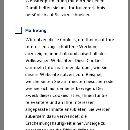
Websiteoptimierung mit einzubeziehen.
Elektrofahrzeugkonzepte
Damit helfen sie uns, Ihr Nutzererlebnis
ID. EVERY1
Reichweite
persönlich auf Sie zuzuschneiden.
Reichweite der ID. Modelle
Der neue ID.3 Neo
Reichweite im Winter
Rekuperation
Marketing
So geht neu. Klar im Design. Stark im Alltag.
Laden
Wir nutzen diese Cookies, um Ihnen auf Ihre
Laden unterwegs
Entdecken Sie jetzt den neuen ID.3 Neo!
Laden Zuhause
Interessen zugeschnittene Werbung
Ladestationen finden
Mehr zum ID.3 Neo erfahren
anzuzeigen, innerhalb und außerhalb der
Ladezeitensimulator
Volkswagen Webseiten. Diese Cookies
Batterie
Sicherheit
sammeln Informationen darüber, wie Sie
Garantie und Lebensdauer
unsere Webseite nutzen, zum Beispiel,
Nachhaltigkeit
welche Seiten Sie am meisten besuchen oder
Technologie
Kosten und Kauf
wie Sie sich auf der Seite bewegen. Der
Verbrauchskosten
Zweck dieser Cookies ist es, Ihnen für Sie
Kaufoptionen
relevantere und an Ihre Interessen
E-Auto-Förderung
Software und Konnektivität
angepasste Inhalte anzubieten. Sie werden
Die ID. Software 6
außerdem dazu verwendet, die
ID. Software Versionen und Updates
Erscheinungshäufigkeit einer Anzeige zu
Digitale Extras
Schnittstellen zu Ihrem ID.