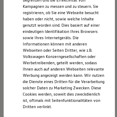
begrenzen und die Effektivität von
Hybridautos
Kampagnen zu messen und zu steuern. Sie
Marke und Erlebnis
Der T-Cross
registrieren, ob Sie eine Webseite besucht
Volkswagen R und R Experience
R-Modelle
haben oder nicht, sowie welche Inhalte
R Experience
Wendig, flexibel, vielseitig. Entdecken Sie den
genutzt worden sind. Dies basiert auf einer
Driving Experience
T‑Cross.
eindeutigen Identifikation Ihres Browsers
Volkswagen entdecken
Werkbesichtigung
sowie Ihres Internetgeräts. Die
Mehr zum T-Cross erfahren
Factory visit
Informationen können mit anderen
Lifestyle Shop
Webseiten oder Seiten Dritter, wie z.B.
T-Roc Kollektion
Golf Kollektion
Volkswagen Konzerngesellschaften oder
ID. Kollektion
Werbetreibenden, geteilt werden, sodass
Volkswagen Kollektion
Ihnen auch auf anderen Webseiten relevante
R-Kollektion
GTI Kollektion
Werbung angezeigt werden kann. Wir nutzen
Fußball Drop
die Dienste eines Dritten für die Verarbeitung
we drive football
solcher Daten zu Marketing Zwecken. Diese
#wedriveproud
Besitzer und Service
Cookies werden, soweit dies zweckdienlich
myVolkswagen
ist, oftmals mit Seitenfunktionalitäten von
Software Updates
Dritten verlinkt.
Service und Ersatzteile
Inspektion und HU/AU
Reparaturen und Checks