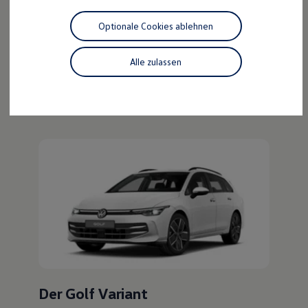
Der ID.4
Motorenöl und Flüssigkeiten
Räder und Reifen
Optionale Cookies ablehnen
Pannen- und Unfallhilfe
Kraftvoll wie ein SUV, nachhaltig wie ein ID.
Economy Service
Entdecken Sie den ID.4!
Volkswagen Teile
Alle zulassen
Zubehör
Mehr zum ID.4 erfahren
Modellspezifisches Zubehör
Schutz und Pflege
Transport
Entertainment und Elektronik
Individualisieren
Wallbox und Ladekabel
Digitale Extras
Dienste für Ihr Modell finden
Volkswagen Apps, Login und Shop
Handy und Fahrzeug verbinden
Updates für Software, Karten und Radio
Über Ihr Auto
Vorgängermodelle
Kundeninformationen
Volkswagen Kundenbetreuung
Warn- und Kontrollleuchten
Assistenzsysteme
Der Golf Variant
Digitale Betriebsanleitung
Live Beratung