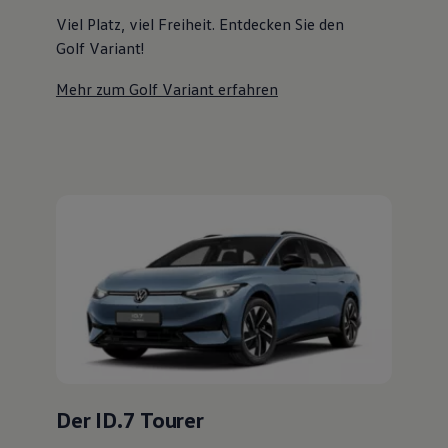
Magazin
Viel Platz, viel Freiheit. Entdecken Sie den
Lifestyle
Golf Variant!
Transport
Familie
Elektromobilität
Mehr zum Golf Variant erfahren
Volkswagen R
Pannen- und Unfallhilfe
Volkswagen Kundenbetreuung
Der ID.7 Tourer