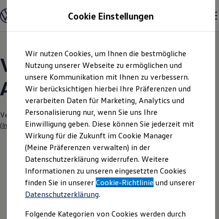
Modelle und Konfigurator
Cookie Einstellungen
Konfigurator
Modelle vergleichen
Konfiguration laden
Zum
Zum
Autosuche
Wir nutzen Cookies, um Ihnen die bestmögliche
Hauptinhalt
Footer
Elektroautos
Volkswagen Modelle |
springen
springen
Nutzung unserer Webseite zu ermöglichen und
ENERGY Sondermodelle
Nutzfahrzeuge
unsere Kommunikation mit Ihnen zu verbessern.
Auto Senger Rheine
SUV und CUV
Wir berücksichtigen hierbei Ihre Präferenzen und
Familienautos
verarbeiten Daten für Marketing, Analytics und
Kombis
Kompaktwagen
Personalisierung nur, wenn Sie uns Ihre
Verantwortlich für die Inhalte auf dieser Seite ist die Ulrich Senger GmbH
Sportwagen
Einwilligung geben. Diese können Sie jederzeit mit
(
Impressum & Rechtliches
)
Schnell verfügbare Fahrzeuge
Angebote und Produkte
Wirkung für die Zukunft im Cookie Manager
Aktuelle Angebote
(Meine Präferenzen verwalten) in der
E-Auto-Förderung
Datenschutzerklärung widerrufen. Weitere
Volkswagen Marktplatz
Informationen zu unseren eingesetzten Cookies
Die ENERGY Sondermodelle
Junge Gebrauchtwagen und Gebrauchtwagen
finden Sie in unserer
Cookie-Richtlinie
und unserer
Volkswagen Zertifizierte Gebrauchtwagen
Datenschutzerklärung
.
Elektromobilität bei Gebrauchtwagen
Zubehör- und Serviceangebote
Folgende Kategorien von Cookies werden durch
Saisonangebote