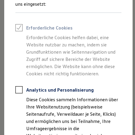
Reifenpakete
uns eingesetzt:
Leasing
Leasing-Angebote
Gebrauchtwagen Leasing
Junge Gebrauchtwagen-Leasing
Erforderliche Cookies
Elektroauto Leasing
Der Polo
Kleinwagen-Leasing
Erforderliche Cookies helfen dabei, eine
Leasing ohne Anzahlung
Website nutzbar zu machen, indem sie
Kompakt, wendig und voller Möglichkeiten.
Finanzierung
Autokredit mit Schlussrate
Grundfunktionen wie Seitennavigation und
Entdecken Sie den Polo.
Versicherungen und Garantien
Zugriff auf sichere Bereiche der Website
Kfz-Versicherung
Mehr zum Polo erfahren
ermöglichen. Die Website kann ohne diese
Restschuldversicherungen
Garantien
Cookies nicht richtig funktionieren.
Wartungsverträge
Geschäftskunden
Professional Class bei Volkswagen
Analytics und Personalisierung
Großkunden
Diese Cookies sammeln Informationen über
Behörden
Direktkunden
Ihre Websitenutzung (beispielsweise
Sonderfahrzeuge
Seitenaufrufe, Verweildauer je Seite, Klicks)
Anpfiff zum Gewinn
und ermöglichen uns bei Teilnahme, Ihre
Elektromobilität
Elektroautos
Umfrageergebnisse in die
ID. Tutorials