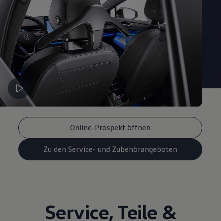
Magazin
Lifestyle
Transport
Familie
Elektromobilität
Volkswagen R
Pannen- und Unfallhilfe
Volkswagen Kundenbetreuung
Online-Prospekt öffnen
Zu den Service- und Zubehörangeboten
Service
,
Teile
&