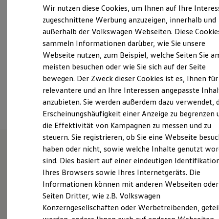
Samstag
09:00
-
14:00
Uhr
Elektrofahrzeugkonzepte
Wir nutzen diese Cookies, um Ihnen auf Ihre Intere
ID. EVERY1
Sonntag
Geschlossen
zugeschnittene Werbung anzuzeigen, innerhalb und
Reichweite
außerhalb der Volkswagen Webseiten. Diese Cookie
Reichweite der ID. Modelle
info-bruehl@auto-thomas.de
Reichweite im Winter
sammeln Informationen darüber, wie Sie unsere
Rekuperation
Webseite nutzen, zum Beispiel, welche Seiten Sie a
Laden
+49 2232 945250
meisten besuchen oder wie Sie sich auf der Seite
Laden unterwegs
Laden Zuhause
bewegen. Der Zweck dieser Cookies ist es, Ihnen für
Ladestationen finden
relevantere und an Ihre Interessen angepasste Inhal
Ansprechpartner
Ladezeitensimulator
anzubieten. Sie werden außerdem dazu verwendet, d
Batterie
Sicherheit
Erscheinungshäufigkeit einer Anzeige zu begrenzen 
Garantie und Lebensdauer
die Effektivität von Kampagnen zu messen und zu
Nachhaltigkeit
steuern. Sie registrieren, ob Sie eine Webseite besuc
Technologie
Kosten und Kauf
haben oder nicht, sowie welche Inhalte genutzt wo
Verbrauchskosten
sind. Dies basiert auf einer eindeutigen Identifikatio
Unsere Leistungen
im
Kaufoptionen
Ihres Browsers sowie Ihres Internetgeräts. Die
E-Auto-Förderung
Überblick
Software und Konnektivität
Informationen können mit anderen Webseiten oder
Die ID. Software 6
Seiten Dritter, wie z.B. Volkswagen
ID. Software Versionen und Updates
Gebrauchtwagen
Konzerngesellschaften oder Werbetreibenden, getei
Digitale Extras
Schnittstellen zu Ihrem ID.