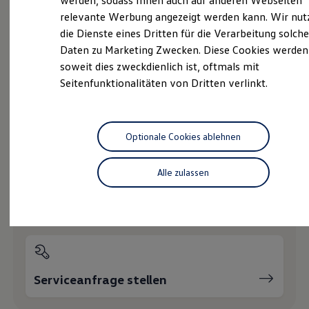
werden, sodass Ihnen auch auf anderen Webseiten
Service
Hybridautos
relevante Werbung angezeigt werden kann. Wir nut
Marke und Erlebnis
Online-Fahrzeugbewertung
die Dienste eines Dritten für die Verarbeitung solche
Volkswagen R und R Experience
R-Modelle
Daten zu Marketing Zwecken. Diese Cookies werden
R Experience
soweit dies zweckdienlich ist, oftmals mit
Driving Experience
Seitenfunktionalitäten von Dritten verlinkt.
Volkswagen entdecken
Wie können wir
Werkbesichtigung
Factory visit
Ihnen weiterhelfen?
Lifestyle Shop
T-Roc Kollektion
Optionale Cookies ablehnen
Golf Kollektion
ID. Kollektion
Volkswagen Kollektion
Alle zulassen
R-Kollektion
GTI Kollektion
Servicetermin buchen
Fußball Drop
we drive football
#wedriveproud
Besitzer und Service
myVolkswagen
Software Updates
Serviceanfrage stellen
Service und Ersatzteile
Inspektion und HU/AU
Reparaturen und Checks