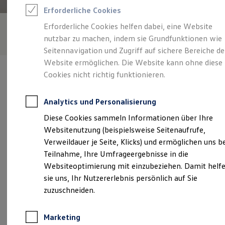
Reifenpakete
Erforderliche Cookies
Leasing
Leasing-Angebote
Erforderliche Cookies helfen dabei, eine Website
Gebrauchtwagen Leasing
nutzbar zu machen, indem sie Grundfunktionen wie
Junge Gebrauchtwagen-Leasing
Elektroauto Leasing
Seitennavigation und Zugriff auf sichere Bereiche de
Kleinwagen-Leasing
Website ermöglichen. Die Website kann ohne diese
Leasing ohne Anzahlung
Cookies nicht richtig funktionieren.
Finanzierung
Autokredit mit Schlussrate
Versicherungen und Garantien
Analytics und Personalisierung
Kfz-Versicherung
Verantwortlich für die Inhalte auf dieser Seite ist die Auto Thomas
Restschuldversicherungen
Diese Cookies sammeln Informationen über Ihre
GmbH
(
Impressum & Rechtliches
)
Garantien
Websitenutzung (beispielsweise Seitenaufrufe,
Wartungsverträge
Geschäftskunden
Verweildauer je Seite, Klicks) und ermöglichen uns b
Professional Class bei Volkswagen
Unsere 
Teilnahme, Ihre Umfrageergebnisse in die
Großkunden
Websiteoptimierung mit einzubeziehen. Damit helf
Behörden
Direktkunden
sie uns, Ihr Nutzererlebnis persönlich auf Sie
Sonderfahrzeuge
Am Volkspark 5 - 7, 50321 Brühl
zuzuschneiden.
Anpfiff zum Gewinn
Elektromobilität
Montag
-
Freitag
07:00
-
18:00
Uhr
Elektroautos
Marketing
ID. Tutorials