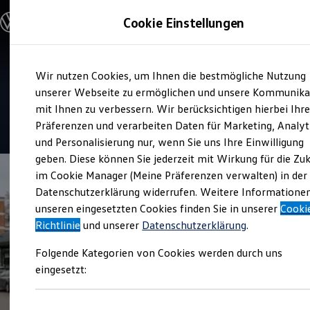
Modelle und Konfigurator
Cookie Einstellungen
Konfigurator
Modelle vergleichen
Konfiguration laden
Zum
Zum
Autosuche
Service
Wir nutzen Cookies, um Ihnen die bestmögliche Nutzung
Hauptinhalt
Footer
Elektroautos
Auto Thomas GmbH
springen
springen
unserer Webseite zu ermöglichen und unsere Kommunika
ENERGY Sondermodelle
Nutzfahrzeuge
mit Ihnen zu verbessern. Wir berücksichtigen hierbei Ihr
SUV und CUV
4.8
|
290 Bewertungen
Präferenzen und verarbeiten Daten für Marketing, Analyt
Familienautos
und Personalisierung nur, wenn Sie uns Ihre Einwilligung
Kombis
Kompaktwagen
geben. Diese können Sie jederzeit mit Wirkung für die Zu
Sportwagen
im Cookie Manager (Meine Präferenzen verwalten) in der
Schnell verfügbare Fahrzeuge
Angebote und Produkte
Datenschutzerklärung widerrufen. Weitere Informatione
Aktuelle Angebote
unseren eingesetzten Cookies finden Sie in unserer
Cooki
E-Auto-Förderung
Richtlinie
und unserer
Datenschutzerklärung
.
Volkswagen Marktplatz
Die ENERGY Sondermodelle
Folgende Kategorien von Cookies werden durch uns
Junge Gebrauchtwagen und Gebrauchtwagen
Volkswagen Zertifizierte Gebrauchtwagen
eingesetzt:
Elektromobilität bei Gebrauchtwagen
Zubehör- und Serviceangebote
Saisonangebote