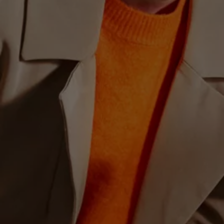
Hybridautos
Marke und Erlebnis
Volkswagen R und R Experience
R-Modelle
R Experience
Driving Experience
Volkswagen entdecken
Werkbesichtigung
Factory visit
Lifestyle Shop
T-Roc Kollektion
Golf Kollektion
ID. Kollektion
Volkswagen Kollektion
R-Kollektion
GTI Kollektion
Fußball Drop
we drive football
#wedriveproud
Besitzer und Service
myVolkswagen
Software Updates
Service und Ersatzteile
Inspektion und HU/AU
Reparaturen und Checks