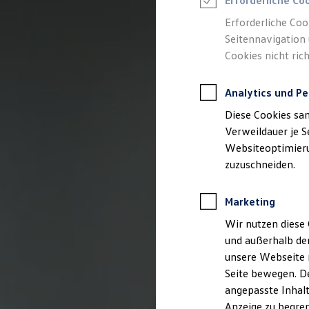
Erforderliche Co
Reifenpakete
Leasing
Erforderliche Coo
Leasing-Angebote
Seitennavigation 
Gebrauchtwagen Leasing
Cookies nicht rich
Junge Gebrauchtwagen-Leasing
Elektroauto Leasing
Kleinwagen-Leasing
Analytics und Pe
Leasing ohne Anzahlung
Finanzierung
Diese Cookies sa
Autokredit mit Schlussrate
Versicherungen und Garantien
Verweildauer je S
Kfz-Versicherung
Websiteoptimierun
Restschuldversicherungen
zuzuschneiden.
Garantien
Wartungsverträge
Geschäftskunden
Marketing
Professional Class bei Volkswagen
Großkunden
Wir nutzen diese 
Behörden
und außerhalb de
Direktkunden
Sonderfahrzeuge
unsere Webseite n
Anpfiff zum Gewinn
Seite bewegen. De
Elektromobilität
angepasste Inhalt
Elektroautos
ID. Tutorials
Anzeige zu begren