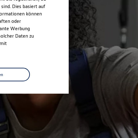
ind. Dies basiert auf
Informationen können
aften oder
evante Werbung
solcher Daten zu
 mit
en