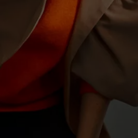
Motorenöl und Flüssigkeiten
Räder und Reifen
Pannen- und Unfallhilfe
Economy Service
Volkswagen Teile
Zubehör
Modellspezifisches Zubehör
Schutz und Pflege
Transport
Entertainment und Elektronik
Individualisieren
Wallbox und Ladekabel
Digitale Extras
Dienste für Ihr Modell finden
Volkswagen Apps, Login und Shop
Handy und Fahrzeug verbinden
Updates für Software, Karten und Radio
Über Ihr Auto
Vorgängermodelle
Kundeninformationen
Volkswagen Kundenbetreuung
Warn- und Kontrollleuchten
Assistenzsysteme
Digitale Betriebsanleitung
Live Beratung