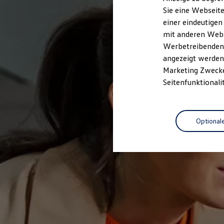
Elektrofahrzeugkonzepte
Sie eine Webseite
ID. EVERY1
einer eindeutigen
Reichweite
Reichweite der ID. Modelle
mit anderen Webse
Reichweite im Winter
Werbetreibenden,
Rekuperation
angezeigt werden 
Laden
Laden unterwegs
Marketing Zwecken
Laden Zuhause
Seitenfunktionali
Ladestationen finden
Ladezeitensimulator
Batterie
Sicherheit
Optional
Garantie und Lebensdauer
Nachhaltigkeit
Technologie
Kosten und Kauf
Verbrauchskosten
Kaufoptionen
E-Auto-Förderung
Software und Konnektivität
Die ID. Software 6
ID. Software Versionen und Updates
Digitale Extras
Schnittstellen zu Ihrem ID.