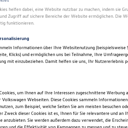
okies
kies helfen dabei, eine Website nutzbar zu machen, indem sie G
und Zugriff auf sichere Bereiche der Website ermöglichen. Die W
tig funktionieren.
rsonalisierung
mmeln Informationen über Ihre Websitenutzung (beispielsweise S
eite, Klicks) und ermöglichen uns bei Teilnahme, Ihre Umfrageerge
g mit einzubeziehen. Damit helfen sie uns, Ihr Nutzererlebnis pe
Cookies, um Ihnen auf Ihre Interessen zugeschnittene Werbung a
r Volkswagen Webseiten. Diese Cookies sammeln Informationen 
utzen, zum Beispiel, welche Seiten Sie am meisten besuchen oder
r Zweck dieser Cookies ist es, Ihnen für Sie relevantere und an I
e anzubieten. Sie werden außerdem dazu verwendet, die Erschein
zen und die Effektivität von Kampagnen zu messen und zu steuern