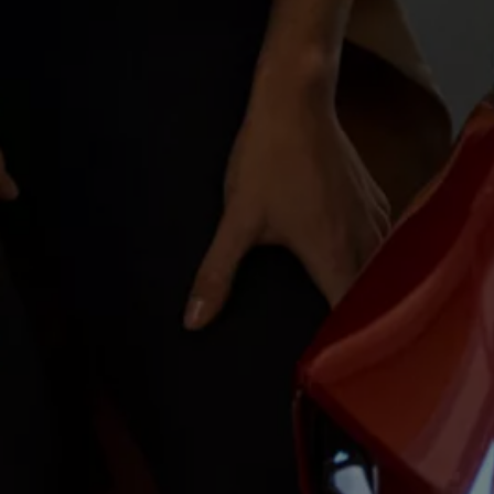
Magazin
Lifestyle
Transport
Familie
Elektromobilität
Volkswagen R
Pannen- und Unfallhilfe
Volkswagen Kundenbetreuung