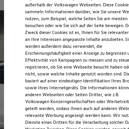
Elektrofahrzeugkonzepte
außerhalb der Volkswagen Webseiten. Diese Cookie
ID. EVERY1
sammeln Informationen darüber, wie Sie unsere We
Reichweite
nutzen, zum Beispiel, welche Seiten Sie am meisten
Reichweite der ID. Modelle
Reichweite im Winter
besuchen oder wie Sie sich auf der Seite bewegen. D
Rekuperation
Zweck dieser Cookies ist es, Ihnen für Sie relevante
Laden
an Ihre Interessen angepasste Inhalte anzubieten. S
Laden unterwegs
Laden Zuhause
werden außerdem dazu verwendet, die
Ladestationen finden
Erscheinungshäufigkeit einer Anzeige zu begrenzen 
Ladezeitensimulator
Effektivität von Kampagnen zu messen und zu steue
Batterie
Sicherheit
registrieren, ob Sie eine Webseite besucht haben od
Garantie und Lebensdauer
nicht, sowie welche Inhalte genutzt worden sind. Di
Nachhaltigkeit
basiert auf einer eindeutigen Identifikation Ihres B
Technologie
Kosten und Kauf
sowie Ihres Internetgeräts. Die Informationen kön
Verbrauchskosten
anderen Webseiten oder Seiten Dritter, wie z.B.
Kaufoptionen
Volkswagen Konzerngesellschaften oder Werbetrei
E-Auto-Förderung
Software und Konnektivität
geteilt werden, sodass Ihnen auch auf anderen Web
Die ID. Software 6
relevante Werbung angezeigt werden kann. Wir nut
ID. Software Versionen und Updates
Dienste eines Dritten für die Verarbeitung solcher D
Digitale Extras
Schnittstellen zu Ihrem ID.