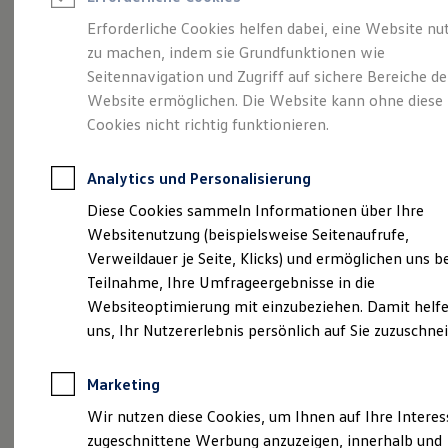
Reifenpakete
Leasing
Erforderliche Cookies helfen dabei, eine Website nu
Leasing-Angebote
zu machen, indem sie Grundfunktionen wie
Sportlich. Flexibel.
Gebrauchtwagen Leasing
Seitennavigation und Zugriff auf sichere Bereiche de
Junge Gebrauchtwagen-Leasing
Elektroauto Leasing
Website ermöglichen. Die Website kann ohne diese
Komfortabel.
Kleinwagen-Leasing
Cookies nicht richtig funktionieren.
Leasing ohne Anzahlung
Entdecken Sie den
Finanzierung
Autokredit mit Schlussrate
Analytics und Personalisierung
Versicherungen und Garantien
T‑Roc!
Kfz-Versicherung
Diese Cookies sammeln Informationen über Ihre
Restschuldversicherungen
Websitenutzung (beispielsweise Seitenaufrufe,
Garantien
Verweildauer je Seite, Klicks) und ermöglichen uns b
Wartungsverträge
Geschäftskunden
Teilnahme, Ihre Umfrageergebnisse in die
Professional Class bei Volkswagen
Websiteoptimierung mit einzubeziehen. Damit helfe
Großkunden
uns, Ihr Nutzererlebnis persönlich auf Sie zuzuschne
Behörden
Direktkunden
Sonderfahrzeuge
Marketing
Anpfiff zum Gewinn
Elektromobilität
Wir nutzen diese Cookies, um Ihnen auf Ihre Intere
(
Impressum & Rechtliches
)
Elektroautos
zugeschnittene Werbung anzuzeigen, innerhalb und
ID. Tutorials