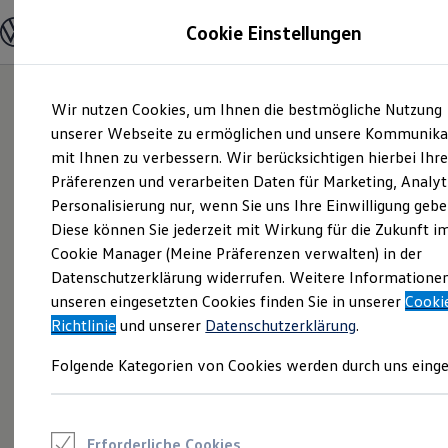
Modelle und Konfigurator
Cookie Einstellungen
Konfigurator
Modelle vergleichen
Konfiguration laden
Zum
Zum
Autosuche
Wir nutzen Cookies, um Ihnen die bestmögliche Nutzung
Hauptinhalt
Footer
Elektroautos
springen
springen
unserer Webseite zu ermöglichen und unsere Kommunika
ENERGY Sondermodelle
Nutzfahrzeuge
mit Ihnen zu verbessern. Wir berücksichtigen hierbei Ihr
SUV und CUV
Präferenzen und verarbeiten Daten für Marketing, Analyt
Familienautos
Personalisierung nur, wenn Sie uns Ihre Einwilligung gebe
Kombis
Kompaktwagen
Diese können Sie jederzeit mit Wirkung für die Zukunft i
Sportwagen
Cookie Manager (Meine Präferenzen verwalten) in der
Schnell verfügbare Fahrzeuge
Angebote und Produkte
Datenschutzerklärung widerrufen. Weitere Informatione
Aktuelle Angebote
unseren eingesetzten Cookies finden Sie in unserer
Cooki
E-Auto-Förderung
Richtlinie
und unserer
Datenschutzerklärung
.
Volkswagen Marktplatz
Die ENERGY Sondermodelle
Folgende Kategorien von Cookies werden durch uns einge
Junge Gebrauchtwagen und Gebrauchtwagen
Volkswagen Zertifizierte Gebrauchtwagen
Elektromobilität bei Gebrauchtwagen
Zubehör- und Serviceangebote
Saisonangebote
Erforderliche Cookies