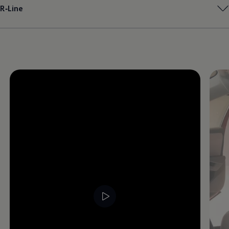
R‑Line
Magazin
Lifestyle
Transport
Familie
Elektromobilität
Volkswagen R
Pannen- und Unfallhilfe
Volkswagen Kundenbetreuung