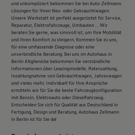
und unkompliziert bekommen Sie bei Auto-Zellmann
Magazin
Lösungen für Ihren Neu- oder Gebrauchtwagen.
Lifestyle
Transport
Unsere Werkstatt ist perfekt ausgerüstet für Service,
Familie
Reparatur, Elektrofahrzeuge, Umbauten … Wir
Elektromobilität
beraten Sie gerne, was sinnvoll ist, um Ihre Mobilität
Volkswagen R
Pannen- und Unfallhilfe
und Ihren Komfort zu steigern. Kommen Sie zu uns,
Volkswagen Kundenbetreuung
für eine umfassende Diagnose oder eine
unverbindliche Beratung. Bei uns im Autohaus in
Berlin Altglienicke bekommen Sie verständliche
Informationen über Leasingmodelle, Ratenzahlung,
Inzahlungnahme von Gebrauchtwagen, Jahreswagen
und vieles mehr. Individuell für Ihre Ansprüche
ermitteln wir für Sie die beste Fahrzeugkonfiguration
mit Benzin, Elektroauto oder Dieselfahrzeug.
Entscheiden Sie sich für Qualität aus Deutschland in
Fertigung, Design und Beratung. Autohaus Zellmann
in Berlin ist für Sie da!