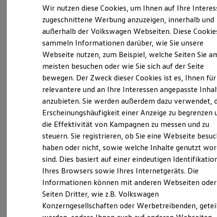
Zellmann GmbH
(
Impressum & Rechtliches
)
Elektrofahrzeugkonzepte
Wir nutzen diese Cookies, um Ihnen auf Ihre Intere
ID. EVERY1
zugeschnittene Werbung anzuzeigen, innerhalb und
Reichweite
außerhalb der Volkswagen Webseiten. Diese Cookie
Reichweite der ID. Modelle
Unsere 
Reichweite im Winter
sammeln Informationen darüber, wie Sie unsere
Rekuperation
Webseite nutzen, zum Beispiel, welche Seiten Sie a
Laden
meisten besuchen oder wie Sie sich auf der Seite
Laden unterwegs
Rudower Straße 25 - 29, 12524 Berlin
Laden Zuhause
bewegen. Der Zweck dieser Cookies ist es, Ihnen für
Ladestationen finden
relevantere und an Ihre Interessen angepasste Inhal
Ladezeitensimulator
Montag
-
Freitag
06:30
-
19:00
Uhr
anzubieten. Sie werden außerdem dazu verwendet, d
Batterie
Samstag
09:00
-
13:00
Uhr
Sicherheit
Erscheinungshäufigkeit einer Anzeige zu begrenzen 
Garantie und Lebensdauer
Sonntag
Geschlossen
die Effektivität von Kampagnen zu messen und zu
Nachhaltigkeit
steuern. Sie registrieren, ob Sie eine Webseite besuc
Technologie
Kosten und Kauf
info@auto-zellmann.de
haben oder nicht, sowie welche Inhalte genutzt wo
Verbrauchskosten
sind. Dies basiert auf einer eindeutigen Identifikatio
Kaufoptionen
+49 30 6797210
Ihres Browsers sowie Ihres Internetgeräts. Die
E-Auto-Förderung
Software und Konnektivität
Informationen können mit anderen Webseiten oder
Die ID. Software 6
Über WhatsApp kontaktieren
Seiten Dritter, wie z.B. Volkswagen
ID. Software Versionen und Updates
Konzerngesellschaften oder Werbetreibenden, getei
Digitale Extras
Schnittstellen zu Ihrem ID.