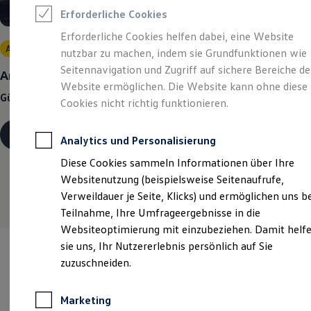
Reifenpakete
Erforderliche Cookies
Leasing
Leasing-Angebote
Erforderliche Cookies helfen dabei, eine Website
Gebrauchtwagen Leasing
Angebot gültig bis 31.12.2026
Privatkunden
nutzbar zu machen, indem sie Grundfunktionen wie
Junge Gebrauchtwagen-Leasing
Elektroauto Leasing
Seitennavigation und Zugriff auf sichere Bereiche de
Angebote für Menschen mit Behinderung
Kleinwagen-Leasing
Website ermöglichen. Die Website kann ohne diese
Leasing ohne Anzahlung
Günstige Raten bei nur 0,99 % effektivem Jahreszins!
Cookies nicht richtig funktionieren.
Finanzierung
Autokredit mit Schlussrate
Versicherungen und Garantien
Details ansehen
Analytics und Personalisierung
Kfz-Versicherung
Restschuldversicherungen
Diese Cookies sammeln Informationen über Ihre
Garantien
Websitenutzung (beispielsweise Seitenaufrufe,
Wartungsverträge
Geschäftskunden
Verweildauer je Seite, Klicks) und ermöglichen uns b
Professional Class bei Volkswagen
Teilnahme, Ihre Umfrageergebnisse in die
Großkunden
Websiteoptimierung mit einzubeziehen. Damit helf
Behörden
Direktkunden
sie uns, Ihr Nutzererlebnis persönlich auf Sie
Sonderfahrzeuge
zuzuschneiden.
Anpfiff zum Gewinn
Elektromobilität
Elektroautos
Marketing
Verantwortlich für die Inhalte auf dieser Seite ist die Auto-
ID. Tutorials