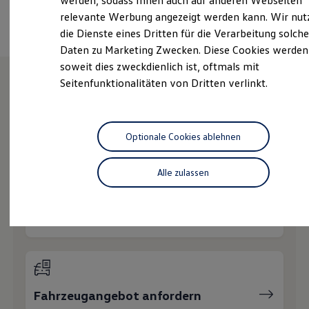
werden, sodass Ihnen auch auf anderen Webseiten
Ansprechpartner
Hybridautos
relevante Werbung angezeigt werden kann. Wir nut
Marke und Erlebnis
die Dienste eines Dritten für die Verarbeitung solche
Volkswagen R und R Experience
R-Modelle
Daten zu Marketing Zwecken. Diese Cookies werden
R Experience
soweit dies zweckdienlich ist, oftmals mit
Driving Experience
Seitenfunktionalitäten von Dritten verlinkt.
Volkswagen entdecken
Werkbesichtigung
Wie können wir
Factory visit
Lifestyle Shop
T-Roc Kollektion
Ihnen weiterhelfen?
Optionale Cookies ablehnen
Golf Kollektion
ID. Kollektion
Volkswagen Kollektion
Alle zulassen
R-Kollektion
GTI Kollektion
Fußball Drop
Probefahrt vereinbaren
we drive football
#wedriveproud
Besitzer und Service
myVolkswagen
Software Updates
Service und Ersatzteile
Fahrzeugangebot anfordern
Inspektion und HU/AU
Reparaturen und Checks