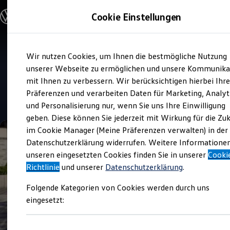
Modelle und Konfigurator
Cookie Einstellungen
Konfigurator
Modelle vergleichen
Konfiguration laden
Zum
Zum
Autosuche
Wir nutzen Cookies, um Ihnen die bestmögliche Nutzung
Hauptinhalt
Footer
Elektroautos
Verkauf und Service
springen
springen
unserer Webseite zu ermöglichen und unsere Kommunika
ENERGY Sondermodelle
Auto-Zellmann
Nutzfahrzeuge
mit Ihnen zu verbessern. Wir berücksichtigen hierbei Ihr
SUV und CUV
Präferenzen und verarbeiten Daten für Marketing, Analyt
Familienautos
4.8
|
649 Bewertungen
und Personalisierung nur, wenn Sie uns Ihre Einwilligung
Kombis
Kompaktwagen
geben. Diese können Sie jederzeit mit Wirkung für die Zu
Sportwagen
im Cookie Manager (Meine Präferenzen verwalten) in der
Schnell verfügbare Fahrzeuge
Angebote und Produkte
Datenschutzerklärung widerrufen. Weitere Informatione
Aktuelle Angebote
unseren eingesetzten Cookies finden Sie in unserer
Cooki
E-Auto-Förderung
Richtlinie
und unserer
Datenschutzerklärung
.
Volkswagen Marktplatz
Die ENERGY Sondermodelle
Folgende Kategorien von Cookies werden durch uns
Junge Gebrauchtwagen und Gebrauchtwagen
Volkswagen Zertifizierte Gebrauchtwagen
eingesetzt:
Elektromobilität bei Gebrauchtwagen
Zubehör- und Serviceangebote
Saisonangebote