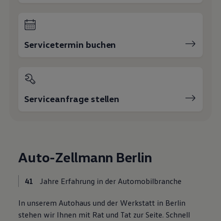
Motorenöl und Flüssigkeiten
Räder und Reifen
Pannen- und Unfallhilfe
Economy Service
Volkswagen Teile
Servicetermin buchen
Zubehör
Modellspezifisches Zubehör
Schutz und Pflege
Transport
Entertainment und Elektronik
Individualisieren
Serviceanfrage stellen
Wallbox und Ladekabel
Digitale Extras
Dienste für Ihr Modell finden
Volkswagen Apps, Login und Shop
Handy und Fahrzeug verbinden
Updates für Software, Karten und Radio
Auto-Zellmann Berlin
Über Ihr Auto
Vorgängermodelle
Kundeninformationen
41
Jahre Erfahrung in der Automobilbranche
Volkswagen Kundenbetreuung
Warn- und Kontrollleuchten
In unserem Autohaus und der Werkstatt in Berlin
Assistenzsysteme
Digitale Betriebsanleitung
stehen wir Ihnen mit Rat und Tat zur Seite. Schnell
Live Beratung