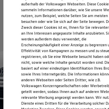
Elektrofahrzeugkonzepte
außerhalb der Volkswagen Webseiten. Diese Cookie
ID. EVERY1
sammeln Informationen darüber, wie Sie unsere We
Reichweite
nutzen, zum Beispiel, welche Seiten Sie am meisten
Reichweite der ID. Modelle
Reichweite im Winter
besuchen oder wie Sie sich auf der Seite bewegen. D
Rekuperation
Zweck dieser Cookies ist es, Ihnen für Sie relevante
Laden
an Ihre Interessen angepasste Inhalte anzubieten. S
Laden unterwegs
Laden Zuhause
werden außerdem dazu verwendet, die
Ladestationen finden
Erscheinungshäufigkeit einer Anzeige zu begrenzen 
Ladezeitensimulator
Effektivität von Kampagnen zu messen und zu steue
Batterie
Sicherheit
registrieren, ob Sie eine Webseite besucht haben od
Garantie und Lebensdauer
nicht, sowie welche Inhalte genutzt worden sind. Di
Nachhaltigkeit
basiert auf einer eindeutigen Identifikation Ihres B
Technologie
Kosten und Kauf
sowie Ihres Internetgeräts. Die Informationen kön
Verbrauchskosten
anderen Webseiten oder Seiten Dritter, wie z.B.
Kaufoptionen
Volkswagen Konzerngesellschaften oder Werbetrei
E-Auto-Förderung
Software und Konnektivität
geteilt werden, sodass Ihnen auch auf anderen Web
Die ID. Software 6
relevante Werbung angezeigt werden kann. Wir nut
ID. Software Versionen und Updates
Dienste eines Dritten für die Verarbeitung solcher D
Digitale Extras
Schnittstellen zu Ihrem ID.