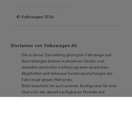
© Volkswagen 2026
Disclaimer von Volkswagen AG
Die in dieser Darstellung gezeigten Fahrzeuge und
Ausstattungen können in einzelnen Details vom
aktuellen deutschen Lieferprogramm abweichen.
Abgebildet sind teilweise Sonderausstattungen der
Fahrzeuge gegen Mehrpreis.
Bitte beachten Sie auch unseren Konfigurator für eine
Übersicht der aktuell verfügbaren Modelle und
Ausstattungen.
Die angegebenen Verbrauchs- und Emissionswerte
beziehen sich nicht auf ein einzelnes Fahrzeug und sind
nicht Bestandteil des Angebots, sondern dienen allein
Vergleichszwecken zwischen den verschiedenen