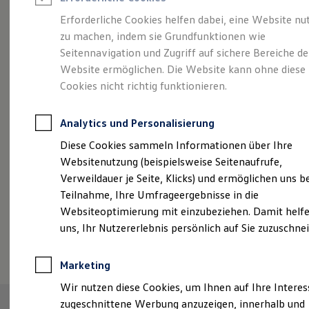
Reifenpakete
Leasing
Erforderliche Cookies helfen dabei, eine Website nu
Leasing-Angebote
zu machen, indem sie Grundfunktionen wie
Eleganzschön
Gebrauchtwagen Leasing
Seitennavigation und Zugriff auf sichere Bereiche de
Junge Gebrauchtwagen-Leasing
Elektroauto Leasing
Website ermöglichen. Die Website kann ohne diese
großartig.
Der Passat.
Kleinwagen-Leasing
Cookies nicht richtig funktionieren.
Leasing ohne Anzahlung
Finanzierung
Autokredit mit Schlussrate
Analytics und Personalisierung
Versicherungen und Garantien
Kfz-Versicherung
Diese Cookies sammeln Informationen über Ihre
Restschuldversicherungen
Websitenutzung (beispielsweise Seitenaufrufe,
Garantien
Verweildauer je Seite, Klicks) und ermöglichen uns b
Wartungsverträge
Geschäftskunden
Teilnahme, Ihre Umfrageergebnisse in die
Professional Class bei Volkswagen
Websiteoptimierung mit einzubeziehen. Damit helfe
Großkunden
uns, Ihr Nutzererlebnis persönlich auf Sie zuzuschne
Behörden
(
Impressum & Rechtliches
)
Direktkunden
Sonderfahrzeuge
Marketing
Anpfiff zum Gewinn
Elektromobilität
Wir nutzen diese Cookies, um Ihnen auf Ihre Intere
Elektroautos
zugeschnittene Werbung anzuzeigen, innerhalb und
ID. Tutorials