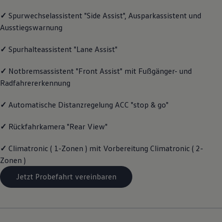
Motorenöl und Flüssigkeiten
✓
Spurwechselassistent "Side Assist", Ausparkassistent und
Räder und Reifen
Pannen- und Unfallhilfe
Ausstiegswarnung
Economy Service
Volkswagen Teile
✓
Spurhalteassistent "Lane Assist"
Zubehör
Modellspezifisches Zubehör
Schutz und Pflege
✓
Notbremsassistent "Front Assist" mit Fußgänger- und
Transport
Radfahrererkennung
Entertainment und Elektronik
Individualisieren
✓
Automatische Distanzregelung ACC "stop & go"
Wallbox und Ladekabel
Digitale Extras
Dienste für Ihr Modell finden
✓
Rückfahrkamera "Rear View"
Volkswagen Apps, Login und Shop
Handy und Fahrzeug verbinden
✓
Climatronic ( 1-Zonen ) mit Vorbereitung Climatronic ( 2-
Updates für Software, Karten und Radio
Über Ihr Auto
Zonen )
Vorgängermodelle
Jetzt Probefahrt vereinbaren
Kundeninformationen
Volkswagen Kundenbetreuung
Warn- und Kontrollleuchten
Assistenzsysteme
Digitale Betriebsanleitung
Live Beratung