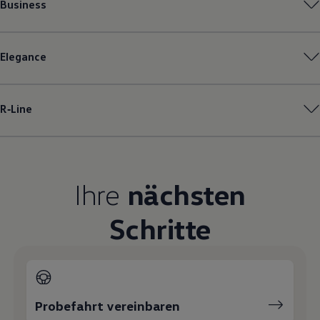
Business
Magazin
Lifestyle
Transport
Familie
Elegance
Elektromobilität
Volkswagen R
Pannen- und Unfallhilfe
Volkswagen Kundenbetreuung
R‑Line
Ihre
nächsten
Schritte
Probefahrt vereinbaren