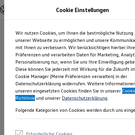
Modelle und Konfigurator
Cookie Einstellungen
Konfigurator
Modelle vergleichen
Konfiguration laden
Zum
Zum
Autosuche
Wir nutzen Cookies, um Ihnen die bestmögliche Nutzung
Hauptinhalt
Footer
Elektroautos
springen
springen
unserer Webseite zu ermöglichen und unsere Kommunika
ENERGY Sondermodelle
Nutzfahrzeuge
mit Ihnen zu verbessern. Wir berücksichtigen hierbei Ihr
SUV und CUV
Präferenzen und verarbeiten Daten für Marketing, Analyt
Familienautos
Personalisierung nur, wenn Sie uns Ihre Einwilligung gebe
Kombis
Kompaktwagen
Diese können Sie jederzeit mit Wirkung für die Zukunft i
Sportwagen
Cookie Manager (Meine Präferenzen verwalten) in der
Schnell verfügbare Fahrzeuge
Angebote und Produkte
Datenschutzerklärung widerrufen. Weitere Informatione
Aktuelle Angebote
unseren eingesetzten Cookies finden Sie in unserer
Cooki
E-Auto-Förderung
Richtlinie
und unserer
Datenschutzerklärung
.
Volkswagen Marktplatz
Die ENERGY Sondermodelle
Folgende Kategorien von Cookies werden durch uns einge
Junge Gebrauchtwagen und Gebrauchtwagen
Volkswagen Zertifizierte Gebrauchtwagen
Elektromobilität bei Gebrauchtwagen
Zubehör- und Serviceangebote
Saisonangebote
Erforderliche Cookies