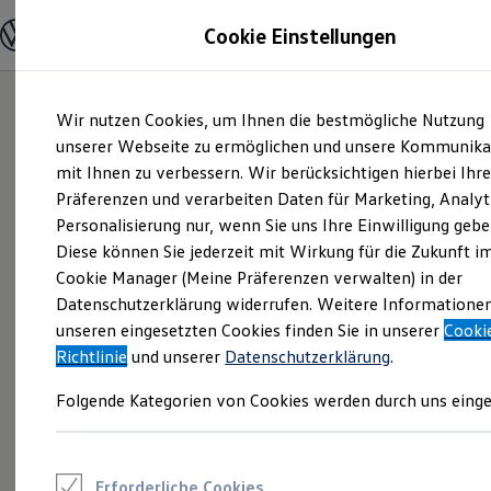
Modelle und Konfigurator
Cookie Einstellungen
Konfigurator
Modelle vergleichen
Konfiguration laden
Zum
Zum
Autosuche
Wir nutzen Cookies, um Ihnen die bestmögliche Nutzung
Hauptinhalt
Footer
Elektroautos
springen
springen
unserer Webseite zu ermöglichen und unsere Kommunika
ENERGY Sondermodelle
Nutzfahrzeuge
mit Ihnen zu verbessern. Wir berücksichtigen hierbei Ihr
SUV und CUV
Präferenzen und verarbeiten Daten für Marketing, Analyt
Familienautos
Personalisierung nur, wenn Sie uns Ihre Einwilligung gebe
Kombis
Kompaktwagen
Diese können Sie jederzeit mit Wirkung für die Zukunft i
Sportwagen
Cookie Manager (Meine Präferenzen verwalten) in der
Schnell verfügbare Fahrzeuge
Angebote und Produkte
Datenschutzerklärung widerrufen. Weitere Informatione
Aktuelle Angebote
unseren eingesetzten Cookies finden Sie in unserer
Cooki
E-Auto-Förderung
Richtlinie
und unserer
Datenschutzerklärung
.
Volkswagen Marktplatz
Die ENERGY Sondermodelle
Folgende Kategorien von Cookies werden durch uns einge
Junge Gebrauchtwagen und Gebrauchtwagen
Volkswagen Zertifizierte Gebrauchtwagen
Elektromobilität bei Gebrauchtwagen
Zubehör- und Serviceangebote
Saisonangebote
Erforderliche Cookies