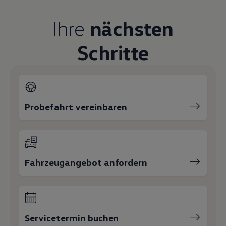
Magazin
Lifestyle
Ihre
nächsten
Transport
Familie
Schritte
Elektromobilität
Volkswagen R
Pannen- und Unfallhilfe
Volkswagen Kundenbetreuung
Probefahrt vereinbaren
Fahrzeugangebot anfordern
Servicetermin buchen