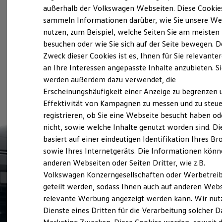
Elektrofahrzeugkonzepte
außerhalb der Volkswagen Webseiten. Diese Cookie
ID. EVERY1
sammeln Informationen darüber, wie Sie unsere We
Reichweite
nutzen, zum Beispiel, welche Seiten Sie am meisten
Reichweite der ID. Modelle
Reichweite im Winter
besuchen oder wie Sie sich auf der Seite bewegen. D
Rekuperation
Zweck dieser Cookies ist es, Ihnen für Sie relevante
Laden
an Ihre Interessen angepasste Inhalte anzubieten. S
Laden unterwegs
Laden Zuhause
werden außerdem dazu verwendet, die
Ladestationen finden
Erscheinungshäufigkeit einer Anzeige zu begrenzen 
Ladezeitensimulator
Effektivität von Kampagnen zu messen und zu steue
Batterie
Sicherheit
registrieren, ob Sie eine Webseite besucht haben od
Garantie und Lebensdauer
nicht, sowie welche Inhalte genutzt worden sind. Di
Nachhaltigkeit
basiert auf einer eindeutigen Identifikation Ihres B
Technologie
Kosten und Kauf
sowie Ihres Internetgeräts. Die Informationen kön
Verbrauchskosten
anderen Webseiten oder Seiten Dritter, wie z.B.
Kaufoptionen
Volkswagen Konzerngesellschaften oder Werbetrei
E-Auto-Förderung
Software und Konnektivität
geteilt werden, sodass Ihnen auch auf anderen Web
Die ID. Software 6
relevante Werbung angezeigt werden kann. Wir nut
ID. Software Versionen und Updates
Dienste eines Dritten für die Verarbeitung solcher D
Digitale Extras
Schnittstellen zu Ihrem ID.