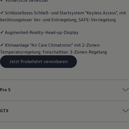
Motorenöl und Flüssigkeiten
Räder und Reifen
✓
Schlüsselloses Schließ- und Startsystem "Keyless Access", mit
Pannen- und Unfallhilfe
berührungsloser Ver- und Entriegelung, SAFE-Verriegelung
Economy Service
Volkswagen Teile
Zubehör
✓
Augmented-Reality-Head-up-Display
Modellspezifisches Zubehör
Schutz und Pflege
✓
Klimaanlage "Air Care Climatronic" mit 2-Zonen-
Transport
Entertainment und Elektronik
Temperaturregelung; freischaltbar: 3-Zonen-Regelung
Individualisieren
Wallbox und Ladekabel
Jetzt Probefahrt vereinbaren
Digitale Extras
Dienste für Ihr Modell finden
Volkswagen Apps, Login und Shop
Handy und Fahrzeug verbinden
Updates für Software, Karten und Radio
Pro S
Über Ihr Auto
Vorgängermodelle
Kundeninformationen
Volkswagen Kundenbetreuung
GTX
Warn- und Kontrollleuchten
Assistenzsysteme
Digitale Betriebsanleitung
Live Beratung