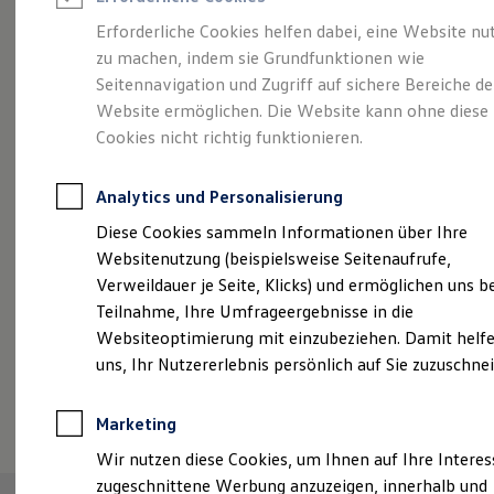
Reifenpakete
Leasing
Erforderliche Cookies helfen dabei, eine Website nu
Leasing-Angebote
zu machen, indem sie Grundfunktionen wie
Größer. Entspannter.
Gebrauchtwagen Leasing
Seitennavigation und Zugriff auf sichere Bereiche de
Junge Gebrauchtwagen-Leasing
Elektroauto Leasing
Website ermöglichen. Die Website kann ohne diese
Reichweiter.
Der ID.7.
Kleinwagen-Leasing
Cookies nicht richtig funktionieren.
Leasing ohne Anzahlung
Finanzierung
Autokredit mit Schlussrate
Analytics und Personalisierung
Versicherungen und Garantien
Kfz-Versicherung
Diese Cookies sammeln Informationen über Ihre
Restschuldversicherungen
Websitenutzung (beispielsweise Seitenaufrufe,
Garantien
Verweildauer je Seite, Klicks) und ermöglichen uns b
Wartungsverträge
Geschäftskunden
Teilnahme, Ihre Umfrageergebnisse in die
Professional Class bei Volkswagen
Websiteoptimierung mit einzubeziehen. Damit helfe
Großkunden
uns, Ihr Nutzererlebnis persönlich auf Sie zuzuschne
Behörden
Direktkunden
(
Impressum & Rechtliches
)
Sonderfahrzeuge
Marketing
Anpfiff zum Gewinn
Elektromobilität
Wir nutzen diese Cookies, um Ihnen auf Ihre Intere
Elektroautos
zugeschnittene Werbung anzuzeigen, innerhalb und
ID. Tutorials