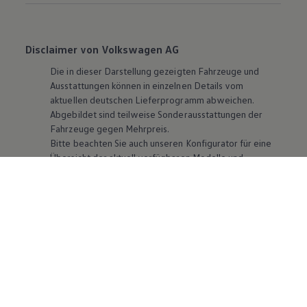
Disclaimer von Volkswagen AG
Die in dieser Darstellung gezeigten Fahrzeuge und
Ausstattungen können in einzelnen Details vom
aktuellen deutschen Lieferprogramm abweichen.
Abgebildet sind teilweise Sonderausstattungen der
Fahrzeuge gegen Mehrpreis.
Bitte beachten Sie auch unseren Konfigurator für eine
Übersicht der aktuell verfügbaren Modelle und
Ausstattungen.
Die angegebenen Verbrauchs- und Emissionswerte
beziehen sich nicht auf ein einzelnes Fahrzeug und sind
nicht Bestandteil des Angebots, sondern dienen allein
Vergleichszwecken zwischen den verschiedenen
Fahrzeugtypen. Zusatzausstattungen und
Zubehör
(Anbauteile, Reifenformat usw.) können relevante
Fahrzeugparameter, wie
z. B.
Gewicht, Rollwiderstand
und Aerodynamik verändern und neben Witterungs-