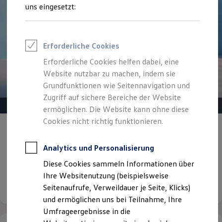
Reifenpakete
uns eingesetzt:
Leasing
Leasing-Angebote
Gebrauchtwagen Leasing
Junge Gebrauchtwagen-Leasing
Erforderliche Cookies
Elektroauto Leasing
Kleinwagen-Leasing
Erforderliche Cookies helfen dabei, eine
Leasing ohne Anzahlung
Website nutzbar zu machen, indem sie
Finanzierung
Autokredit mit Schlussrate
Grundfunktionen wie Seitennavigation und
Versicherungen und Garantien
Zugriff auf sichere Bereiche der Website
Kfz-Versicherung
ermöglichen. Die Website kann ohne diese
Restschuldversicherungen
Garantien
Cookies nicht richtig funktionieren.
Gepflegt, geprüft und für gut befunden.
Wartungsverträge
Geschäftskunden
Volkswagen Zertifizierte
Professional Class bei Volkswagen
Analytics und Personalisierung
Gebrauchtwagen.
Großkunden
Diese Cookies sammeln Informationen über
Behörden
Direktkunden
Ihre Websitenutzung (beispielsweise
Details ansehen
Sonderfahrzeuge
Seitenaufrufe, Verweildauer je Seite, Klicks)
Anpfiff zum Gewinn
und ermöglichen uns bei Teilnahme, Ihre
Elektromobilität
Elektroautos
Umfrageergebnisse in die
ID. Tutorials