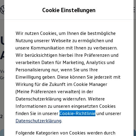
Modelle und Konfigurator
Cookie Einstellungen
Konfigurator
Modelle vergleichen
Konfiguration laden
Zum
Zum
Autosuche
Wir nutzen Cookies, um Ihnen die bestmögliche
Hauptinhalt
Footer
Elektroautos
Unsere aktuellen
springen
springen
Nutzung unserer Webseite zu ermöglichen und
ENERGY Sondermodelle
Nutzfahrzeuge
unsere Kommunikation mit Ihnen zu verbessern.
Angebote und mehr
SUV und CUV
Wir berücksichtigen hierbei Ihre Präferenzen und
Familienautos
verarbeiten Daten für Marketing, Analytics und
Kombis
Kompaktwagen
Personalisierung nur, wenn Sie uns Ihre
Verantwortlich für die Inhalte auf dieser Seite ist die Autohaus Becher
Sportwagen
Einwilligung geben. Diese können Sie jederzeit mit
GmbH
(
Impressum & Rechtliches
)
Schnell verfügbare Fahrzeuge
Angebote und Produkte
Wirkung für die Zukunft im Cookie Manager
Aktuelle Angebote
(Meine Präferenzen verwalten) in der
E-Auto-Förderung
Datenschutzerklärung widerrufen. Weitere
Volkswagen Marktplatz
Gebrauchtwagen
Über uns
Informationen zu unseren eingesetzten Cookies
Die ENERGY Sondermodelle
Junge Gebrauchtwagen und Gebrauchtwagen
finden Sie in unserer
Cookie-Richtlinie
und unserer
2
Angebote
Volkswagen Zertifizierte Gebrauchtwagen
Datenschutzerklärung
.
Elektromobilität bei Gebrauchtwagen
Zubehör- und Serviceangebote
Folgende Kategorien von Cookies werden durch
Saisonangebote