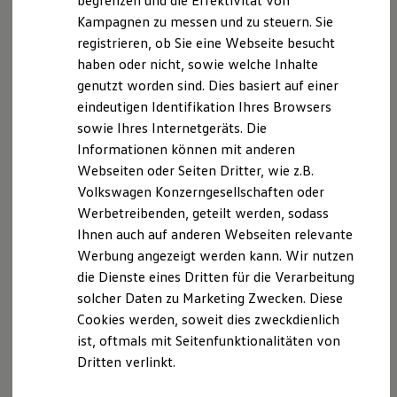
begrenzen und die Effektivität von
Ihre
nächsten
Hybridautos
Kampagnen zu messen und zu steuern. Sie
Marke und Erlebnis
registrieren, ob Sie eine Webseite besucht
Volkswagen R und R Experience
Schritte
R-Modelle
haben oder nicht, sowie welche Inhalte
R Experience
genutzt worden sind. Dies basiert auf einer
Driving Experience
eindeutigen Identifikation Ihres Browsers
Volkswagen entdecken
Werkbesichtigung
sowie Ihres Internetgeräts. Die
Factory visit
Informationen können mit anderen
Lifestyle Shop
Probefahrt vereinbaren
Webseiten oder Seiten Dritter, wie z.B.
T-Roc Kollektion
Golf Kollektion
Volkswagen Konzerngesellschaften oder
ID. Kollektion
Werbetreibenden, geteilt werden, sodass
Volkswagen Kollektion
Ihnen auch auf anderen Webseiten relevante
R-Kollektion
GTI Kollektion
Fahrzeugangebot anfordern
Werbung angezeigt werden kann. Wir nutzen
Fußball Drop
die Dienste eines Dritten für die Verarbeitung
we drive football
solcher Daten zu Marketing Zwecken. Diese
#wedriveproud
Besitzer und Service
Cookies werden, soweit dies zweckdienlich
myVolkswagen
ist, oftmals mit Seitenfunktionalitäten von
Software Updates
Servicetermin buchen
Dritten verlinkt.
Service und Ersatzteile
Inspektion und HU/AU
Reparaturen und Checks