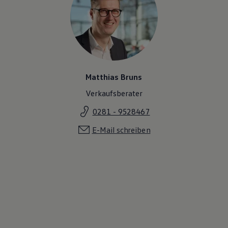
Magazin
Lifestyle
Transport
Familie
Elektromobilität
Volkswagen R
Pannen- und Unfallhilfe
Volkswagen Kundenbetreuung
Matthias Bruns
Verkaufsberater
0281 - 9528467
E-Mail schreiben