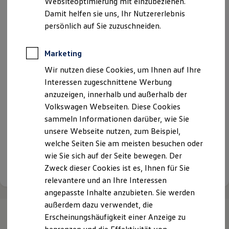
Websiteoptimierung mit einzubeziehen.
Elektrofahrzeugkonzepte
Damit helfen sie uns, Ihr Nutzererlebnis
ID. EVERY1
Reichweite
persönlich auf Sie zuzuschneiden.
Reichweite der ID. Modelle
Reichweite im Winter
Rekuperation
Marketing
Laden
Wir nutzen diese Cookies, um Ihnen auf Ihre
Laden unterwegs
Laden Zuhause
Interessen zugeschnittene Werbung
Ladestationen finden
anzuzeigen, innerhalb und außerhalb der
Ladezeitensimulator
Volkswagen Webseiten. Diese Cookies
Batterie
Sicherheit
sammeln Informationen darüber, wie Sie
Garantie und Lebensdauer
unsere Webseite nutzen, zum Beispiel,
Nachhaltigkeit
Starke Ideale, klarer Fokus,
familiäre Werte
welche Seiten Sie am meisten besuchen oder
Technologie
Kosten und Kauf
wie Sie sich auf der Seite bewegen. Der
Verbrauchskosten
Details ansehen
Zweck dieser Cookies ist es, Ihnen für Sie
Kaufoptionen
relevantere und an Ihre Interessen
E-Auto-Förderung
Software und Konnektivität
angepasste Inhalte anzubieten. Sie werden
Die ID. Software 6
außerdem dazu verwendet, die
ID. Software Versionen und Updates
Erscheinungshäufigkeit einer Anzeige zu
Digitale Extras
Schnittstellen zu Ihrem ID.