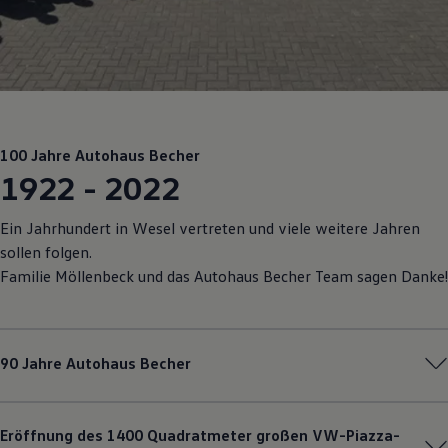
Motorenöl und Flüssigkeiten
Räder und Reifen
Pannen- und Unfallhilfe
Economy Service
Volkswagen Teile
Zubehör
Modellspezifisches Zubehör
Schutz und Pflege
100 Jahre Autohaus Becher
Transport
1922 - 2022
Entertainment und Elektronik
Individualisieren
Wallbox und Ladekabel
Ein Jahrhundert in Wesel vertreten und viele weitere Jahren
Digitale Extras
Dienste für Ihr Modell finden
sollen folgen.
Volkswagen Apps, Login und Shop
Familie Möllenbeck und das Autohaus Becher Team sagen Danke!
Handy und Fahrzeug verbinden
Updates für Software, Karten und Radio
Über Ihr Auto
Vorgängermodelle
Kundeninformationen
90 Jahre Autohaus Becher
Volkswagen Kundenbetreuung
Warn- und Kontrollleuchten
Assistenzsysteme
Digitale Betriebsanleitung
Eröffnung des 1400 Quadratmeter großen VW-Piazza-
Live Beratung