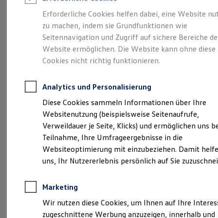
Reifenpakete
Leasing
Erforderliche Cookies helfen dabei, eine Website nu
Leasing-Angebote
zu machen, indem sie Grundfunktionen wie
Gebrauchtwagen Leasing
Starke Ideale, klarer
Seitennavigation und Zugriff auf sichere Bereiche de
Junge Gebrauchtwagen-Leasing
Elektroauto Leasing
Website ermöglichen. Die Website kann ohne diese
Kleinwagen-Leasing
Fokus,
familiäre
Cookies nicht richtig funktionieren.
Leasing ohne Anzahlung
Finanzierung
Werte
Autokredit mit Schlussrate
Analytics und Personalisierung
Versicherungen und Garantien
Kfz-Versicherung
Diese Cookies sammeln Informationen über Ihre
Restschuldversicherungen
Websitenutzung (beispielsweise Seitenaufrufe,
Garantien
Verweildauer je Seite, Klicks) und ermöglichen uns b
Wartungsverträge
Geschäftskunden
Teilnahme, Ihre Umfrageergebnisse in die
Professional Class bei Volkswagen
Websiteoptimierung mit einzubeziehen. Damit helfe
Großkunden
uns, Ihr Nutzererlebnis persönlich auf Sie zuzuschne
Behörden
Direktkunden
Sonderfahrzeuge
Marketing
Anpfiff zum Gewinn
Elektromobilität
Wir nutzen diese Cookies, um Ihnen auf Ihre Intere
Elektroautos
zugeschnittene Werbung anzuzeigen, innerhalb und
ID. Tutorials