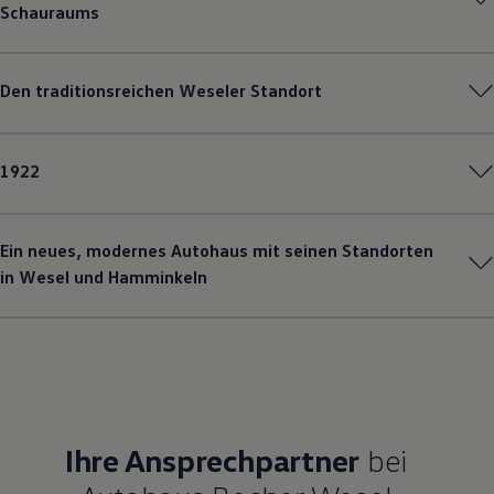
Schauraums
Magazin
Lifestyle
Transport
Familie
Den traditionsreichen Weseler Standort
Elektromobilität
Volkswagen R
Pannen- und Unfallhilfe
Volkswagen Kundenbetreuung
1922
Ein neues, modernes Autohaus mit seinen Standorten
in Wesel und Hamminkeln
Ihre Ansprechpartner
bei