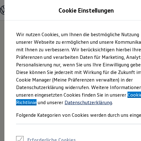
Modelle und Konfigurator
Cookie Einstellungen
Konfigurator
Modelle vergleichen
Konfiguration laden
Zum
Zum
Autosuche
Wir nutzen Cookies, um Ihnen die bestmögliche Nutzung
Hauptinhalt
Footer
Elektroautos
springen
springen
unserer Webseite zu ermöglichen und unsere Kommunika
ENERGY Sondermodelle
Nutzfahrzeuge
mit Ihnen zu verbessern. Wir berücksichtigen hierbei Ihr
SUV und CUV
Präferenzen und verarbeiten Daten für Marketing, Analyt
Familienautos
Personalisierung nur, wenn Sie uns Ihre Einwilligung gebe
Kombis
Kompaktwagen
Diese können Sie jederzeit mit Wirkung für die Zukunft i
Sportwagen
Cookie Manager (Meine Präferenzen verwalten) in der
Schnell verfügbare Fahrzeuge
Angebote und Produkte
Datenschutzerklärung widerrufen. Weitere Informatione
Aktuelle Angebote
unseren eingesetzten Cookies finden Sie in unserer
Cooki
E-Auto-Förderung
Richtlinie
und unserer
Datenschutzerklärung
.
Volkswagen Marktplatz
Die ENERGY Sondermodelle
Folgende Kategorien von Cookies werden durch uns einge
Junge Gebrauchtwagen und Gebrauchtwagen
Volkswagen Zertifizierte Gebrauchtwagen
Elektromobilität bei Gebrauchtwagen
Zubehör- und Serviceangebote
Saisonangebote
Erforderliche Cookies