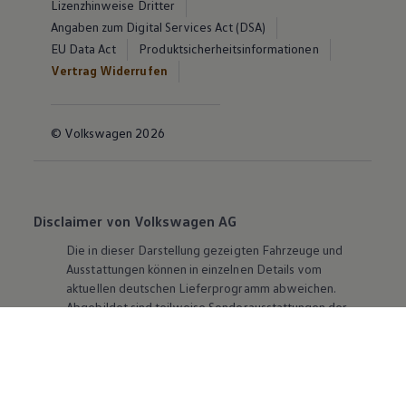
Lizenzhinweise Dritter
Angaben zum Digital Services Act (DSA)
EU Data Act
Produktsicherheitsinformationen
Vertrag Widerrufen
© Volkswagen 2026
Disclaimer von Volkswagen AG
Die in dieser Darstellung gezeigten Fahrzeuge und
Ausstattungen können in einzelnen Details vom
aktuellen deutschen Lieferprogramm abweichen.
Abgebildet sind teilweise Sonderausstattungen der
Fahrzeuge gegen Mehrpreis.
Bitte beachten Sie auch unseren Konfigurator für eine
Übersicht der aktuell verfügbaren Modelle und
Ausstattungen.