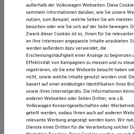
Elektrofahrzeugkonzepte
außerhalb der Volkswagen Webseiten. Diese Cookie
ID. EVERY1
sammeln Informationen darüber, wie Sie unsere We
Reichweite
nutzen, zum Beispiel, welche Seiten Sie am meisten
Reichweite der ID. Modelle
Reichweite im Winter
besuchen oder wie Sie sich auf der Seite bewegen. D
Rekuperation
Zweck dieser Cookies ist es, Ihnen für Sie relevante
Laden
an Ihre Interessen angepasste Inhalte anzubieten. S
Laden unterwegs
Laden Zuhause
werden außerdem dazu verwendet, die
Ladestationen finden
Erscheinungshäufigkeit einer Anzeige zu begrenzen 
Ladezeitensimulator
Effektivität von Kampagnen zu messen und zu steue
Batterie
Sicherheit
registrieren, ob Sie eine Webseite besucht haben od
Garantie und Lebensdauer
nicht, sowie welche Inhalte genutzt worden sind. Di
Nachhaltigkeit
basiert auf einer eindeutigen Identifikation Ihres B
Technologie
Kosten und Kauf
sowie Ihres Internetgeräts. Die Informationen kön
Verbrauchskosten
anderen Webseiten oder Seiten Dritter, wie z.B.
Kaufoptionen
Volkswagen Konzerngesellschaften oder Werbetrei
E-Auto-Förderung
(
Impressum & Rechtliches
)
Software und Konnektivität
geteilt werden, sodass Ihnen auch auf anderen Web
Die ID. Software 6
relevante Werbung angezeigt werden kann. Wir nut
ID. Software Versionen und Updates
Dienste eines Dritten für die Verarbeitung solcher D
Digitale Extras
Schnittstellen zu Ihrem ID.