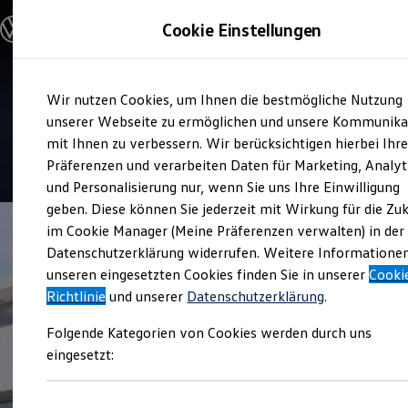
Modelle und Konfigurator
Cookie Einstellungen
Konfigurator
Modelle vergleichen
Konfiguration laden
Zum
Zum
Autosuche
Service
Wir nutzen Cookies, um Ihnen die bestmögliche Nutzung
Hauptinhalt
Footer
Elektroautos
Autohaus Bechtel
springen
springen
unserer Webseite zu ermöglichen und unsere Kommunika
ENERGY Sondermodelle
Nutzfahrzeuge
mit Ihnen zu verbessern. Wir berücksichtigen hierbei Ihr
SUV und CUV
4.8
|
114 Bewertungen
Präferenzen und verarbeiten Daten für Marketing, Analyt
Familienautos
und Personalisierung nur, wenn Sie uns Ihre Einwilligung
Kombis
Kompaktwagen
geben. Diese können Sie jederzeit mit Wirkung für die Zu
Sportwagen
im Cookie Manager (Meine Präferenzen verwalten) in der
Schnell verfügbare Fahrzeuge
Angebote und Produkte
Datenschutzerklärung widerrufen. Weitere Informatione
Aktuelle Angebote
unseren eingesetzten Cookies finden Sie in unserer
Cooki
E-Auto-Förderung
Richtlinie
und unserer
Datenschutzerklärung
.
Volkswagen Marktplatz
Die ENERGY Sondermodelle
Folgende Kategorien von Cookies werden durch uns
Junge Gebrauchtwagen und Gebrauchtwagen
Volkswagen Zertifizierte Gebrauchtwagen
eingesetzt:
Elektromobilität bei Gebrauchtwagen
Zubehör- und Serviceangebote
Saisonangebote