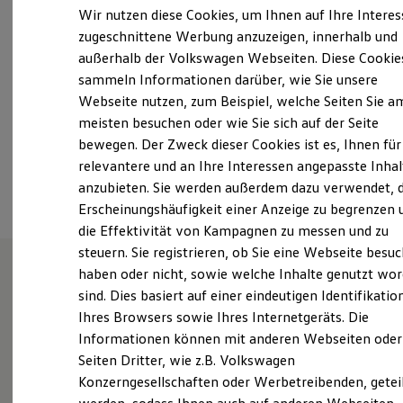
Samstag
Geschlossen
Elektrofahrzeugkonzepte
Wir nutzen diese Cookies, um Ihnen auf Ihre Intere
ID. EVERY1
Sonntag
Geschlossen
zugeschnittene Werbung anzuzeigen, innerhalb und
Reichweite
außerhalb der Volkswagen Webseiten. Diese Cookie
Reichweite der ID. Modelle
info@autohaus-bechtel.de
Reichweite im Winter
sammeln Informationen darüber, wie Sie unsere
Rekuperation
Webseite nutzen, zum Beispiel, welche Seiten Sie a
Laden
+49 7135 95500
meisten besuchen oder wie Sie sich auf der Seite
Laden unterwegs
Laden Zuhause
bewegen. Der Zweck dieser Cookies ist es, Ihnen für
Ladestationen finden
relevantere und an Ihre Interessen angepasste Inhal
Ansprechpartner
Ladezeitensimulator
anzubieten. Sie werden außerdem dazu verwendet, d
Batterie
Sicherheit
Erscheinungshäufigkeit einer Anzeige zu begrenzen 
Garantie und Lebensdauer
die Effektivität von Kampagnen zu messen und zu
Nachhaltigkeit
steuern. Sie registrieren, ob Sie eine Webseite besuc
Technologie
Kosten und Kauf
haben oder nicht, sowie welche Inhalte genutzt wo
Verbrauchskosten
sind. Dies basiert auf einer eindeutigen Identifikatio
Unsere Leistungen
im
Kaufoptionen
Ihres Browsers sowie Ihres Internetgeräts. Die
E-Auto-Förderung
Überblick
Software und Konnektivität
Informationen können mit anderen Webseiten oder
Die ID. Software 6
Seiten Dritter, wie z.B. Volkswagen
ID. Software Versionen und Updates
Gebrauchtwagen
Konzerngesellschaften oder Werbetreibenden, getei
Digitale Extras
Schnittstellen zu Ihrem ID.