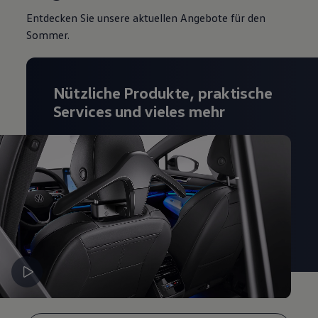
Magazin
Entdecken Sie unsere aktuellen Angebote für den
Lifestyle
Sommer.
Transport
Familie
Elektromobilität
Volkswagen R
Pannen- und Unfallhilfe
Nützliche Produkte, praktische
Volkswagen Kundenbetreuung
Services und vieles mehr