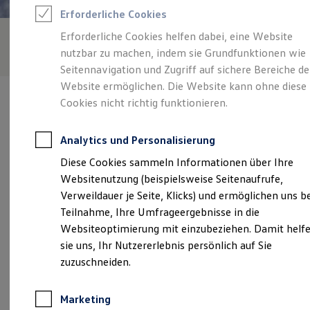
Reifenpakete
Erforderliche Cookies
Leasing
Leasing-Angebote
Erforderliche Cookies helfen dabei, eine Website
Gebrauchtwagen Leasing
nutzbar zu machen, indem sie Grundfunktionen wie
Junge Gebrauchtwagen-Leasing
Elektroauto Leasing
Seitennavigation und Zugriff auf sichere Bereiche de
Kleinwagen-Leasing
Website ermöglichen. Die Website kann ohne diese
Leasing ohne Anzahlung
Cookies nicht richtig funktionieren.
Finanzierung
Autokredit mit Schlussrate
Versicherungen und Garantien
Analytics und Personalisierung
Kfz-Versicherung
Verantwortlich für die Inhalte auf dieser Seite ist die Autohaus
Restschuldversicherungen
Diese Cookies sammeln Informationen über Ihre
Bechtel GmbH & Co. KG
(
Impressum & Rechtliches
)
Garantien
Websitenutzung (beispielsweise Seitenaufrufe,
Wartungsverträge
Geschäftskunden
Verweildauer je Seite, Klicks) und ermöglichen uns b
Professional Class bei Volkswagen
Unsere 
Teilnahme, Ihre Umfrageergebnisse in die
Großkunden
Websiteoptimierung mit einzubeziehen. Damit helf
Behörden
Direktkunden
sie uns, Ihr Nutzererlebnis persönlich auf Sie
Sonderfahrzeuge
Frankenbacher Straße 6, 74336 Brackenheim
zuzuschneiden.
Anpfiff zum Gewinn
Elektromobilität
Montag
-
Freitag
09:00
-
18:00
Uhr
Elektroautos
Marketing
ID. Tutorials