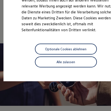
werden, sodass Ihnen auch auf anderen Webseiten
Service
Hybridautos
relevante Werbung angezeigt werden kann. Wir nut
Marke und Erlebnis
Volkswagen Economy
die Dienste eines Dritten für die Verarbeitung solche
Volkswagen R und R Experience
R-Modelle
Service
Daten zu Marketing Zwecken. Diese Cookies werden
R Experience
soweit dies zweckdienlich ist, oftmals mit
Driving Experience
Online-Fahrzeugbewertung
Seitenfunktionalitäten von Dritten verlinkt.
Volkswagen entdecken
Werkbesichtigung
Factory visit
Lifestyle Shop
T-Roc Kollektion
Optionale Cookies ablehnen
Golf Kollektion
ID. Kollektion
Volkswagen Kollektion
Alle zulassen
R-Kollektion
GTI Kollektion
Fußball Drop
we drive football
#wedriveproud
Besitzer und Service
myVolkswagen
Software Updates
Service und Ersatzteile
Inspektion und HU/AU
Reparaturen und Checks