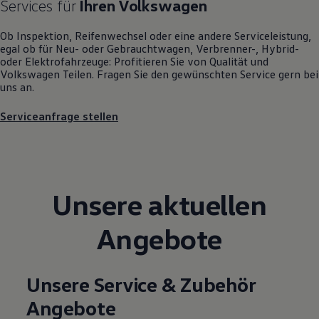
Services für
Ihren
Volkswagen
Motorenöl und Flüssigkeiten
Räder und Reifen
Ob Inspektion, Reifenwechsel oder eine andere Serviceleistung,
Pannen- und Unfallhilfe
egal ob für Neu- oder
Gebrauchtwagen
, Verbrenner-, Hybrid-
Economy Service
oder Elektrofahrzeuge: Profitieren Sie von Qualität und
Volkswagen Teile
Volkswagen
Teilen. Fragen Sie den gewünschten
Service
gern bei
Zubehör
uns an.
Modellspezifisches Zubehör
Schutz und Pflege
Transport
Serviceanfrage stellen
Entertainment und Elektronik
Individualisieren
Wallbox und Ladekabel
Digitale Extras
Dienste für Ihr Modell finden
Volkswagen Apps, Login und Shop
Unsere aktuellen
Handy und Fahrzeug verbinden
Updates für Software, Karten und Radio
Angebote
Über Ihr Auto
Vorgängermodelle
Kundeninformationen
Volkswagen Kundenbetreuung
Unsere Service & Zubehör
Warn- und Kontrollleuchten
Assistenzsysteme
Angebote
Digitale Betriebsanleitung
Live Beratung