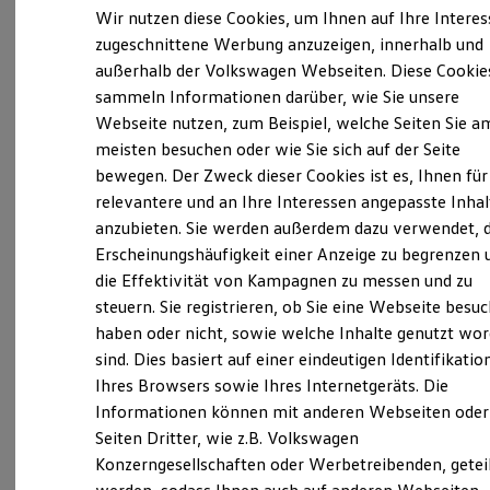
Elektrofahrzeugkonzepte
Wir nutzen diese Cookies, um Ihnen auf Ihre Intere
ID. EVERY1
zugeschnittene Werbung anzuzeigen, innerhalb und
Reichweite
außerhalb der Volkswagen Webseiten. Diese Cookie
Reichweite der ID. Modelle
Verantwortlich für die Inhalte auf dieser Seite ist die Autohaus
Reichweite im Winter
Brandt GmbH
(
Impressum & Rechtliches
)
sammeln Informationen darüber, wie Sie unsere
Rekuperation
Webseite nutzen, zum Beispiel, welche Seiten Sie a
Laden
meisten besuchen oder wie Sie sich auf der Seite
Laden unterwegs
Unsere 
Laden Zuhause
bewegen. Der Zweck dieser Cookies ist es, Ihnen für
Ladestationen finden
relevantere und an Ihre Interessen angepasste Inhal
Ladezeitensimulator
anzubieten. Sie werden außerdem dazu verwendet, d
Batterie
Im Bruch 16, 28844 Weyhe
Sicherheit
Erscheinungshäufigkeit einer Anzeige zu begrenzen 
Garantie und Lebensdauer
die Effektivität von Kampagnen zu messen und zu
Nachhaltigkeit
Montag
-
Freitag
07:00
-
18:00
Uhr
steuern. Sie registrieren, ob Sie eine Webseite besuc
Technologie
Kosten und Kauf
Samstag
08:00
-
12:00
Uhr
haben oder nicht, sowie welche Inhalte genutzt wo
Verbrauchskosten
sind. Dies basiert auf einer eindeutigen Identifikatio
Sonntag
Geschlossen
Kaufoptionen
Ihres Browsers sowie Ihres Internetgeräts. Die
E-Auto-Förderung
Software und Konnektivität
Informationen können mit anderen Webseiten oder
weyhe@autohaus-brandt.com
Die ID. Software 6
Seiten Dritter, wie z.B. Volkswagen
ID. Software Versionen und Updates
+49 4203 790790
Konzerngesellschaften oder Werbetreibenden, getei
Digitale Extras
Schnittstellen zu Ihrem ID.