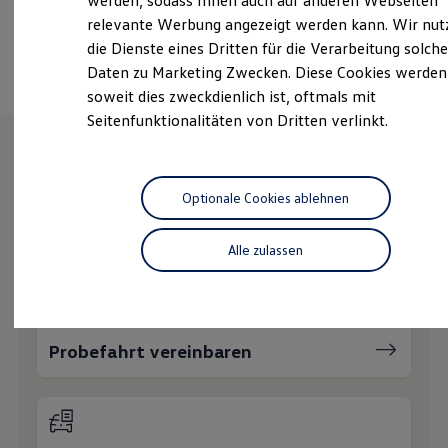
werden, sodass Ihnen auch auf anderen Webseiten
Hybridautos
relevante Werbung angezeigt werden kann. Wir nut
Marke und Erlebnis
Ansprechpartner
die Dienste eines Dritten für die Verarbeitung solche
Volkswagen R und R Experience
R-Modelle
Daten zu Marketing Zwecken. Diese Cookies werden
R Experience
soweit dies zweckdienlich ist, oftmals mit
Driving Experience
Seitenfunktionalitäten von Dritten verlinkt.
Volkswagen entdecken
Werkbesichtigung
Factory visit
Lifestyle Shop
Wie können wir
T-Roc Kollektion
Optionale Cookies ablehnen
Golf Kollektion
Ihnen weiterhelfen?
ID. Kollektion
Volkswagen Kollektion
Alle zulassen
R-Kollektion
GTI Kollektion
Fußball Drop
we drive football
#wedriveproud
Probefahrt vereinbaren
Besitzer und Service
myVolkswagen
Software Updates
Service und Ersatzteile
Inspektion und HU/AU
Reparaturen und Checks