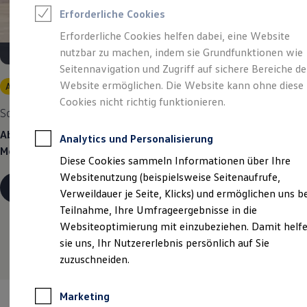
Reifenpakete
Erforderliche Cookies
Leasing
Leasing-Angebote
Erforderliche Cookies helfen dabei, eine Website
Gebrauchtwagen Leasing
nutzbar zu machen, indem sie Grundfunktionen wie
Junge Gebrauchtwagen-Leasing
Elektroauto Leasing
Seitennavigation und Zugriff auf sichere Bereiche de
Kleinwagen-Leasing
Website ermöglichen. Die Website kann ohne diese
Angebot gültig bis 30.09.2026
Privatkunden
Leasing ohne Anzahlung
Cookies nicht richtig funktionieren.
Finanzierung
So geht neu.
Der neue ID.3 Neo.
Autokredit mit Schlussrate
Versicherungen und Garantien
Ab 299,00 €
mtl. leasen | Sonderzahlung: 4.000,00 €
| 48
Analytics und Personalisierung
Kfz-Versicherung
Monate Laufzeit | Jährliche Fahrleistung: 10.000 km
Restschuldversicherungen
Diese Cookies sammeln Informationen über Ihre
Garantien
Websitenutzung (beispielsweise Seitenaufrufe,
Wartungsverträge
Details ansehen
Geschäftskunden
Verweildauer je Seite, Klicks) und ermöglichen uns b
Professional Class bei Volkswagen
Teilnahme, Ihre Umfrageergebnisse in die
Großkunden
Websiteoptimierung mit einzubeziehen. Damit helf
Behörden
Direktkunden
sie uns, Ihr Nutzererlebnis persönlich auf Sie
Sonderfahrzeuge
zuzuschneiden.
Anpfiff zum Gewinn
Elektromobilität
Elektroautos
Marketing
ID. Tutorials