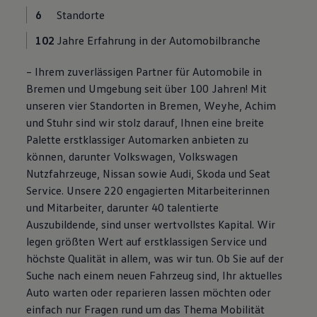
Magazin
6
Standorte
Lifestyle
Transport
102
Jahre Erfahrung in der Automobilbranche
Familie
Elektromobilität
– Ihrem zuverlässigen Partner für Automobile in
Volkswagen R
Bremen und Umgebung seit über 100 Jahren! Mit
Pannen- und Unfallhilfe
Volkswagen Kundenbetreuung
unseren vier Standorten in Bremen, Weyhe, Achim
und Stuhr sind wir stolz darauf, Ihnen eine breite
Palette erstklassiger Automarken anbieten zu
können, darunter Volkswagen, Volkswagen
Nutzfahrzeuge, Nissan sowie Audi, Skoda und Seat
Service. Unsere 220 engagierten Mitarbeiterinnen
und Mitarbeiter, darunter 40 talentierte
Auszubildende, sind unser wertvollstes Kapital. Wir
legen größten Wert auf erstklassigen Service und
höchste Qualität in allem, was wir tun. Ob Sie auf der
Suche nach einem neuen Fahrzeug sind, Ihr aktuelles
Auto warten oder reparieren lassen möchten oder
einfach nur Fragen rund um das Thema Mobilität