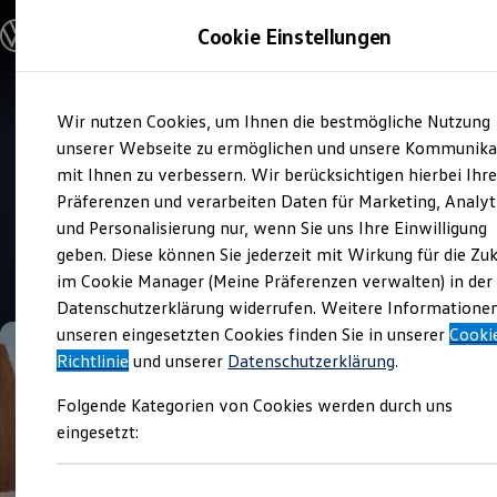
Modelle und Konfigurator
Cookie Einstellungen
Konfigurator
Modelle vergleichen
Konfiguration laden
Zum
Zum
Autosuche
Wir nutzen Cookies, um Ihnen die bestmögliche Nutzung
Hauptinhalt
Footer
Elektroautos
Verkauf und Service
springen
springen
unserer Webseite zu ermöglichen und unsere Kommunika
ENERGY Sondermodelle
Autohaus Brandt Weyhe
Nutzfahrzeuge
mit Ihnen zu verbessern. Wir berücksichtigen hierbei Ihr
SUV und CUV
Präferenzen und verarbeiten Daten für Marketing, Analyt
Familienautos
Top Kundenzufriedenheit Verkauf 2026
und Personalisierung nur, wenn Sie uns Ihre Einwilligung
Kombis
Kompaktwagen
geben. Diese können Sie jederzeit mit Wirkung für die Zu
Sportwagen
4.8
|
472 Bewertungen
im Cookie Manager (Meine Präferenzen verwalten) in der
Schnell verfügbare Fahrzeuge
Angebote und Produkte
Datenschutzerklärung widerrufen. Weitere Informatione
Aktuelle Angebote
unseren eingesetzten Cookies finden Sie in unserer
Cooki
E-Auto-Förderung
Richtlinie
und unserer
Datenschutzerklärung
.
Volkswagen Marktplatz
Die ENERGY Sondermodelle
Folgende Kategorien von Cookies werden durch uns
Junge Gebrauchtwagen und Gebrauchtwagen
Volkswagen Zertifizierte Gebrauchtwagen
eingesetzt:
Elektromobilität bei Gebrauchtwagen
Zubehör- und Serviceangebote
Saisonangebote