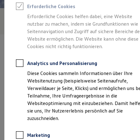
Reifenpakete
Erforderliche Cookies
Leasing
Leasing-Angebote
Erforderliche Cookies helfen dabei, eine Website
Gebrauchtwagen Leasing
nutzbar zu machen, indem sie Grundfunktionen wie
Junge Gebrauchtwagen-Leasing
Elektroauto Leasing
Seitennavigation und Zugriff auf sichere Bereiche de
Kleinwagen-Leasing
Website ermöglichen. Die Website kann ohne diese
Leasing ohne Anzahlung
Cookies nicht richtig funktionieren.
Finanzierung
Autokredit mit Schlussrate
Versicherungen und Garantien
Analytics und Personalisierung
Kfz-Versicherung
Verantwortlich für die Inhalte auf dieser Seite ist die Autohaus
Restschuldversicherungen
Diese Cookies sammeln Informationen über Ihre
Braun GmbH
(
Impressum & Rechtliches
)
Garantien
Websitenutzung (beispielsweise Seitenaufrufe,
Wartungsverträge
Geschäftskunden
Verweildauer je Seite, Klicks) und ermöglichen uns b
Professional Class bei Volkswagen
Unsere 
Teilnahme, Ihre Umfrageergebnisse in die
Großkunden
Websiteoptimierung mit einzubeziehen. Damit helf
Behörden
Direktkunden
sie uns, Ihr Nutzererlebnis persönlich auf Sie
Sonderfahrzeuge
Calwer Straße 304, 72218 Wildberg
zuzuschneiden.
Anpfiff zum Gewinn
Elektromobilität
Montag
-
Freitag
07:30
-
18:30
Uhr
Elektroautos
Marketing
ID. Tutorials