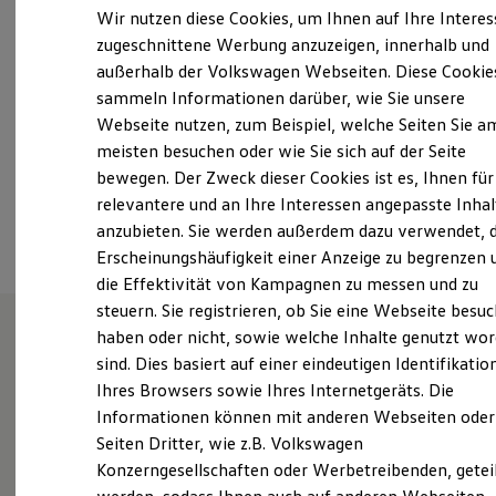
Samstag
07:30
-
13:30
Uhr
Elektrofahrzeugkonzepte
Wir nutzen diese Cookies, um Ihnen auf Ihre Intere
ID. EVERY1
Sonntag
Geschlossen
zugeschnittene Werbung anzuzeigen, innerhalb und
Reichweite
außerhalb der Volkswagen Webseiten. Diese Cookie
Reichweite der ID. Modelle
info@autohausbraun.de
Reichweite im Winter
sammeln Informationen darüber, wie Sie unsere
Rekuperation
Webseite nutzen, zum Beispiel, welche Seiten Sie a
Laden
+49 7054 365
meisten besuchen oder wie Sie sich auf der Seite
Laden unterwegs
Laden Zuhause
bewegen. Der Zweck dieser Cookies ist es, Ihnen für
Ladestationen finden
relevantere und an Ihre Interessen angepasste Inhal
Ansprechpartner
Ladezeitensimulator
anzubieten. Sie werden außerdem dazu verwendet, d
Batterie
Sicherheit
Erscheinungshäufigkeit einer Anzeige zu begrenzen 
Garantie und Lebensdauer
die Effektivität von Kampagnen zu messen und zu
Nachhaltigkeit
steuern. Sie registrieren, ob Sie eine Webseite besuc
Technologie
Kosten und Kauf
haben oder nicht, sowie welche Inhalte genutzt wo
Verbrauchskosten
sind. Dies basiert auf einer eindeutigen Identifikatio
Wie können wir
Kaufoptionen
Ihres Browsers sowie Ihres Internetgeräts. Die
E-Auto-Förderung
Software und Konnektivität
Informationen können mit anderen Webseiten oder
Ihnen weiterhelfen?
Die ID. Software 6
Seiten Dritter, wie z.B. Volkswagen
ID. Software Versionen und Updates
Konzerngesellschaften oder Werbetreibenden, getei
Digitale Extras
Schnittstellen zu Ihrem ID.