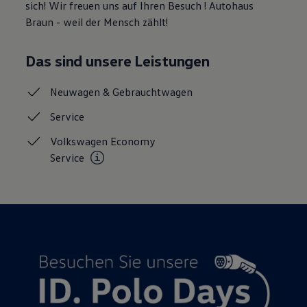
sich! Wir freuen uns auf Ihren Besuch ! Autohaus
Magazin
Braun - weil der Mensch zählt!
Lifestyle
Transport
Familie
Das sind unsere Leistungen
Elektromobilität
Volkswagen R
Pannen- und Unfallhilfe
Neuwagen &
Gebrauchtwagen
Volkswagen Kundenbetreuung
Service
Volkswagen Economy
Service