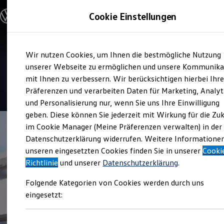
Modelle und Konfigurator
Cookie Einstellungen
Konfigurator
Modelle vergleichen
Konfiguration laden
Zum
Zum
Autosuche
Verkauf und Service
Wir nutzen Cookies, um Ihnen die bestmögliche Nutzung
Hauptinhalt
Footer
Elektroautos
Autohaus Braun
springen
springen
unserer Webseite zu ermöglichen und unsere Kommunika
ENERGY Sondermodelle
Nutzfahrzeuge
mit Ihnen zu verbessern. Wir berücksichtigen hierbei Ihr
SUV und CUV
4.8
|
279 Bewertungen
Präferenzen und verarbeiten Daten für Marketing, Analyt
Familienautos
und Personalisierung nur, wenn Sie uns Ihre Einwilligung
Kombis
Kompaktwagen
geben. Diese können Sie jederzeit mit Wirkung für die Zu
Sportwagen
im Cookie Manager (Meine Präferenzen verwalten) in der
Schnell verfügbare Fahrzeuge
Angebote und Produkte
Datenschutzerklärung widerrufen. Weitere Informatione
Aktuelle Angebote
unseren eingesetzten Cookies finden Sie in unserer
Cooki
E-Auto-Förderung
Richtlinie
und unserer
Datenschutzerklärung
.
Volkswagen Marktplatz
Die ENERGY Sondermodelle
Folgende Kategorien von Cookies werden durch uns
Junge Gebrauchtwagen und Gebrauchtwagen
Volkswagen Zertifizierte Gebrauchtwagen
eingesetzt:
Elektromobilität bei Gebrauchtwagen
Zubehör- und Serviceangebote
Saisonangebote