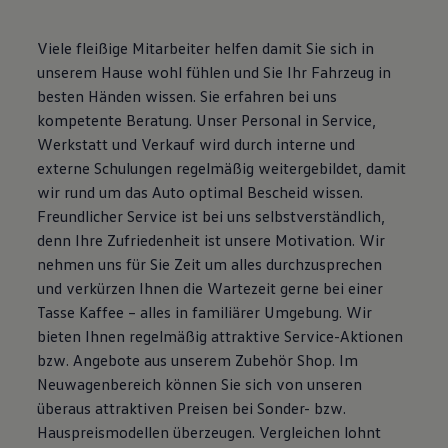
Motorenöl und Flüssigkeiten
Räder und Reifen
Viele fleißige Mitarbeiter helfen damit Sie sich in
Pannen- und Unfallhilfe
Economy Service
unserem Hause wohl fühlen und Sie Ihr Fahrzeug in
Volkswagen Teile
besten Händen wissen. Sie erfahren bei uns
Zubehör
kompetente Beratung. Unser Personal in Service,
Modellspezifisches Zubehör
Schutz und Pflege
Werkstatt und Verkauf wird durch interne und
Transport
externe Schulungen regelmäßig weitergebildet, damit
Entertainment und Elektronik
wir rund um das Auto optimal Bescheid wissen.
Individualisieren
Wallbox und Ladekabel
Freundlicher Service ist bei uns selbstverständlich,
Digitale Extras
denn Ihre Zufriedenheit ist unsere Motivation. Wir
Dienste für Ihr Modell finden
nehmen uns für Sie Zeit um alles durchzusprechen
Volkswagen Apps, Login und Shop
Handy und Fahrzeug verbinden
und verkürzen Ihnen die Wartezeit gerne bei einer
Updates für Software, Karten und Radio
Tasse Kaffee – alles in familiärer Umgebung. Wir
Über Ihr Auto
bieten Ihnen regelmäßig attraktive Service-Aktionen
Vorgängermodelle
Kundeninformationen
bzw. Angebote aus unserem Zubehör Shop. Im
Volkswagen Kundenbetreuung
Neuwagenbereich können Sie sich von unseren
Warn- und Kontrollleuchten
überaus attraktiven Preisen bei Sonder- bzw.
Assistenzsysteme
Digitale Betriebsanleitung
Hauspreismodellen überzeugen. Vergleichen lohnt
Live Beratung