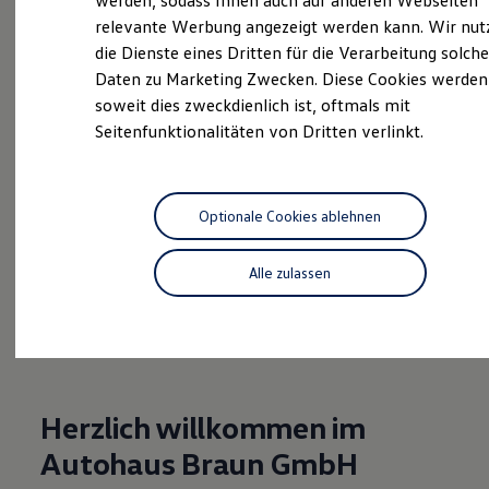
werden, sodass Ihnen auch auf anderen Webseiten
Hybridautos
relevante Werbung angezeigt werden kann. Wir nut
Marke und Erlebnis
die Dienste eines Dritten für die Verarbeitung solche
Volkswagen R und R Experience
Probefahrt vereinbaren
R-Modelle
Daten zu Marketing Zwecken. Diese Cookies werden
R Experience
soweit dies zweckdienlich ist, oftmals mit
Driving Experience
Seitenfunktionalitäten von Dritten verlinkt.
Volkswagen entdecken
Werkbesichtigung
Factory visit
Fahrzeugangebot anfordern
Lifestyle Shop
T-Roc Kollektion
Optionale Cookies ablehnen
Golf Kollektion
ID. Kollektion
Volkswagen Kollektion
Alle zulassen
R-Kollektion
Serviceanfrage stellen
GTI Kollektion
Fußball Drop
we drive football
#wedriveproud
Besitzer und Service
myVolkswagen
Herzlich willkommen im
Software Updates
Service und Ersatzteile
Autohaus Braun GmbH
Inspektion und HU/AU
Reparaturen und Checks