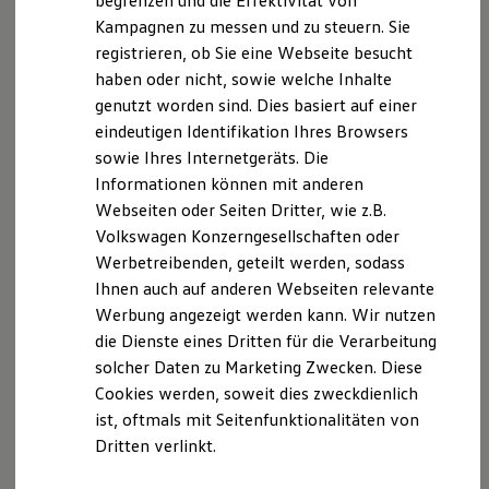
begrenzen und die Effektivität von
Hybridautos
Kampagnen zu messen und zu steuern. Sie
Marke und Erlebnis
registrieren, ob Sie eine Webseite besucht
Volkswagen R und R Experience
R-Modelle
haben oder nicht, sowie welche Inhalte
R Experience
Der T-Cross
genutzt worden sind. Dies basiert auf einer
Driving Experience
eindeutigen Identifikation Ihres Browsers
Volkswagen entdecken
Wendig, flexibel, vielseitig. Entdecken Sie den
Werkbesichtigung
sowie Ihres Internetgeräts. Die
Factory visit
T‑Cross.
Informationen können mit anderen
Lifestyle Shop
Webseiten oder Seiten Dritter, wie z.B.
T-Roc Kollektion
Mehr zum T-Cross erfahren
Golf Kollektion
Volkswagen Konzerngesellschaften oder
ID. Kollektion
Werbetreibenden, geteilt werden, sodass
Volkswagen Kollektion
Ihnen auch auf anderen Webseiten relevante
R-Kollektion
GTI Kollektion
Werbung angezeigt werden kann. Wir nutzen
Fußball Drop
die Dienste eines Dritten für die Verarbeitung
we drive football
solcher Daten zu Marketing Zwecken. Diese
#wedriveproud
Besitzer und Service
Cookies werden, soweit dies zweckdienlich
myVolkswagen
ist, oftmals mit Seitenfunktionalitäten von
Software Updates
Dritten verlinkt.
Service und Ersatzteile
Inspektion und HU/AU
Reparaturen und Checks