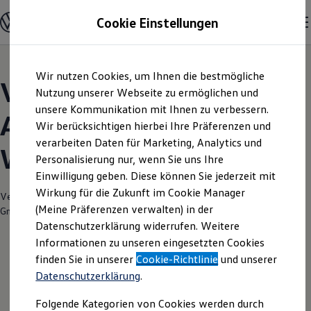
Modelle und Konfigurator
Cookie Einstellungen
Konfigurator
Modelle vergleichen
Konfiguration laden
Zum
Zum
Autosuche
Wir nutzen Cookies, um Ihnen die bestmögliche
Hauptinhalt
Footer
Elektroautos
Volkswagen Modelle |
springen
springen
Nutzung unserer Webseite zu ermöglichen und
ENERGY Sondermodelle
Nutzfahrzeuge
unsere Kommunikation mit Ihnen zu verbessern.
Autohaus Braun
SUV und CUV
Wir berücksichtigen hierbei Ihre Präferenzen und
Familienautos
verarbeiten Daten für Marketing, Analytics und
Kombis
Wildberg
Kompaktwagen
Personalisierung nur, wenn Sie uns Ihre
Sportwagen
Einwilligung geben. Diese können Sie jederzeit mit
Schnell verfügbare Fahrzeuge
Angebote und Produkte
Wirkung für die Zukunft im Cookie Manager
Verantwortlich für die Inhalte auf dieser Seite ist die Autohaus Braun
Aktuelle Angebote
(Meine Präferenzen verwalten) in der
GmbH
(
Impressum & Rechtliches
)
E-Auto-Förderung
Datenschutzerklärung widerrufen. Weitere
Volkswagen Marktplatz
Informationen zu unseren eingesetzten Cookies
Die ENERGY Sondermodelle
Junge Gebrauchtwagen und Gebrauchtwagen
finden Sie in unserer
Cookie-Richtlinie
und unserer
Volkswagen Zertifizierte Gebrauchtwagen
Datenschutzerklärung
.
Elektromobilität bei Gebrauchtwagen
Zubehör- und Serviceangebote
Folgende Kategorien von Cookies werden durch
Saisonangebote