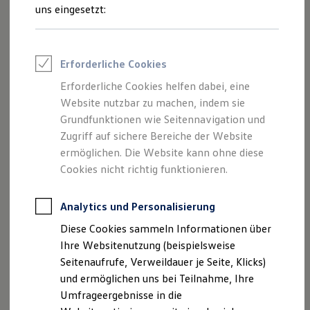
Reifenpakete
uns eingesetzt:
Leasing
Leasing-Angebote
Gebrauchtwagen Leasing
Junge Gebrauchtwagen-Leasing
Erforderliche Cookies
Elektroauto Leasing
Kleinwagen-Leasing
Erforderliche Cookies helfen dabei, eine
Leasing ohne Anzahlung
Der Polo
Website nutzbar zu machen, indem sie
Finanzierung
Autokredit mit Schlussrate
Grundfunktionen wie Seitennavigation und
Versicherungen und Garantien
Zugriff auf sichere Bereiche der Website
Kompakt, wendig und voller Möglichkeiten.
Kfz-Versicherung
ermöglichen. Die Website kann ohne diese
Entdecken Sie den Polo.
Restschuldversicherungen
Garantien
Cookies nicht richtig funktionieren.
Wartungsverträge
Mehr zum Polo erfahren
Geschäftskunden
Professional Class bei Volkswagen
Analytics und Personalisierung
Großkunden
Diese Cookies sammeln Informationen über
Behörden
Direktkunden
Ihre Websitenutzung (beispielsweise
Sonderfahrzeuge
Seitenaufrufe, Verweildauer je Seite, Klicks)
Anpfiff zum Gewinn
und ermöglichen uns bei Teilnahme, Ihre
Elektromobilität
Elektroautos
Umfrageergebnisse in die
ID. Tutorials