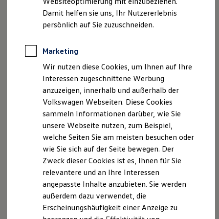
Websiteoptimierung mit einzubeziehen.
Elektrofahrzeugkonzepte
Damit helfen sie uns, Ihr Nutzererlebnis
ID. EVERY1
Reichweite
persönlich auf Sie zuzuschneiden.
Reichweite der ID. Modelle
Reichweite im Winter
Rekuperation
Marketing
Der neue ID.3 Neo
Laden
Wir nutzen diese Cookies, um Ihnen auf Ihre
Laden unterwegs
Laden Zuhause
Interessen zugeschnittene Werbung
So geht neu. Klar im Design. Stark im Alltag.
Ladestationen finden
anzuzeigen, innerhalb und außerhalb der
Entdecken Sie jetzt den neuen ID.3 Neo!
Ladezeitensimulator
Volkswagen Webseiten. Diese Cookies
Batterie
Sicherheit
Mehr zum ID.3 Neo erfahren
sammeln Informationen darüber, wie Sie
Garantie und Lebensdauer
unsere Webseite nutzen, zum Beispiel,
Nachhaltigkeit
welche Seiten Sie am meisten besuchen oder
Technologie
Kosten und Kauf
wie Sie sich auf der Seite bewegen. Der
Verbrauchskosten
Zweck dieser Cookies ist es, Ihnen für Sie
Kaufoptionen
relevantere und an Ihre Interessen
E-Auto-Förderung
Software und Konnektivität
angepasste Inhalte anzubieten. Sie werden
Die ID. Software 6
außerdem dazu verwendet, die
ID. Software Versionen und Updates
Erscheinungshäufigkeit einer Anzeige zu
Digitale Extras
Schnittstellen zu Ihrem ID.