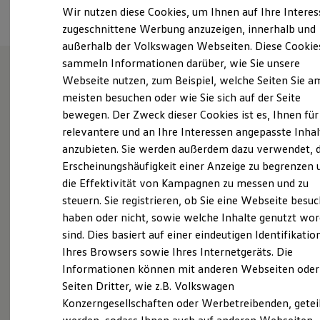
Elektrofahrzeugkonzepte
Wir nutzen diese Cookies, um Ihnen auf Ihre Intere
ID. EVERY1
zugeschnittene Werbung anzuzeigen, innerhalb und
Reichweite
außerhalb der Volkswagen Webseiten. Diese Cookie
Reichweite der ID. Modelle
Reichweite im Winter
sammeln Informationen darüber, wie Sie unsere
Rekuperation
Webseite nutzen, zum Beispiel, welche Seiten Sie a
Laden
Willkommen im Autohaus
meisten besuchen oder wie Sie sich auf der Seite
Laden unterwegs
Laden Zuhause
bewegen. Der Zweck dieser Cookies ist es, Ihnen für
Brümmer & Henkelmann
Ladestationen finden
relevantere und an Ihre Interessen angepasste Inhal
Ladezeitensimulator
GmbH
anzubieten. Sie werden außerdem dazu verwendet, d
Batterie
Sicherheit
Erscheinungshäufigkeit einer Anzeige zu begrenzen 
Garantie und Lebensdauer
die Effektivität von Kampagnen zu messen und zu
Nachhaltigkeit
Erfahren Sie hier, wer wir sind, wie Sie uns erreichen
steuern. Sie registrieren, ob Sie eine Webseite besuc
Technologie
können und welche Leistungen wir Ihnen bieten. Wir
Kosten und Kauf
haben oder nicht, sowie welche Inhalte genutzt wo
Verbrauchskosten
freuen uns auf Sie.
sind. Dies basiert auf einer eindeutigen Identifikatio
Kaufoptionen
Ihres Browsers sowie Ihres Internetgeräts. Die
E-Auto-Förderung
Software und Konnektivität
Das sind unsere Leistungen
Informationen können mit anderen Webseiten oder
Die ID. Software 6
Seiten Dritter, wie z.B. Volkswagen
ID. Software Versionen und Updates
Gebrauchtwagen
Konzerngesellschaften oder Werbetreibenden, getei
Digitale Extras
Schnittstellen zu Ihrem ID.