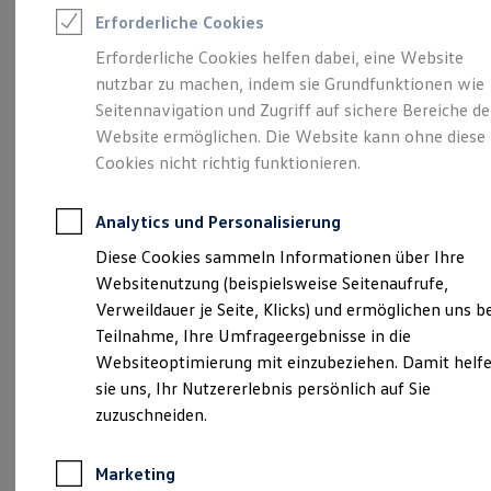
Reifenpakete
Verantwortlich für die Inhalte auf dieser Seite ist die Autohaus
Erforderliche Cookies
Leasing
Brümmer - Henkelmann GmbH
(
Impressum & Rechtliches
)
Leasing-Angebote
Erforderliche Cookies helfen dabei, eine Website
Gebrauchtwagen Leasing
nutzbar zu machen, indem sie Grundfunktionen wie
Junge Gebrauchtwagen-Leasing
Elektroauto Leasing
Seitennavigation und Zugriff auf sichere Bereiche de
Unsere 
Kleinwagen-Leasing
Website ermöglichen. Die Website kann ohne diese
Leasing ohne Anzahlung
Cookies nicht richtig funktionieren.
Finanzierung
Autokredit mit Schlussrate
Klöcknerstraße 2, 59368 Werne
Versicherungen und Garantien
Analytics und Personalisierung
Kfz-Versicherung
Montag
-
Freitag
07:30
-
17:30
Uhr
Restschuldversicherungen
Diese Cookies sammeln Informationen über Ihre
Garantien
Samstag
09:00
-
13:00
Uhr
Websitenutzung (beispielsweise Seitenaufrufe,
Wartungsverträge
Sonntag
Geschlossen
Geschäftskunden
Verweildauer je Seite, Klicks) und ermöglichen uns b
Professional Class bei Volkswagen
Teilnahme, Ihre Umfrageergebnisse in die
Großkunden
info@bruemmerundhenkelmann.de
Websiteoptimierung mit einzubeziehen. Damit helf
Behörden
Direktkunden
sie uns, Ihr Nutzererlebnis persönlich auf Sie
Sonderfahrzeuge
+49 2389 98300
zuzuschneiden.
Anpfiff zum Gewinn
Elektromobilität
Elektroautos
Marketing
Ansprechpartner
ID. Tutorials