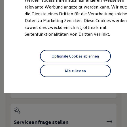
werden, sodass Ihnen auch auf anderen Webseiten
Service
Hybridautos
relevante Werbung angezeigt werden kann. Wir nut
Marke und Erlebnis
Volkswagen Economy
die Dienste eines Dritten für die Verarbeitung solche
Volkswagen R und R Experience
R-Modelle
Service
Daten zu Marketing Zwecken. Diese Cookies werden
R Experience
soweit dies zweckdienlich ist, oftmals mit
Driving Experience
Seitenfunktionalitäten von Dritten verlinkt.
Volkswagen entdecken
Werkbesichtigung
Wie können wir
Factory visit
Lifestyle Shop
T-Roc Kollektion
Ihnen weiterhelfen?
Optionale Cookies ablehnen
Golf Kollektion
ID. Kollektion
Volkswagen Kollektion
Alle zulassen
R-Kollektion
GTI Kollektion
Fußball Drop
Servicetermin buchen
we drive football
#wedriveproud
Besitzer und Service
myVolkswagen
Software Updates
Service und Ersatzteile
Inspektion und HU/AU
Serviceanfrage stellen
Reparaturen und Checks