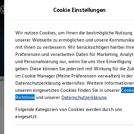
Modelle und Konfigurator
Cookie Einstellungen
Konfigurator
Modelle vergleichen
Konfiguration laden
Zum
Zum
Autosuche
Service
Wir nutzen Cookies, um Ihnen die bestmögliche Nutzung
Hauptinhalt
Footer
Elektroautos
Autohaus Brümmer und
springen
springen
unserer Webseite zu ermöglichen und unsere Kommunika
ENERGY Sondermodelle
Nutzfahrzeuge
mit Ihnen zu verbessern. Wir berücksichtigen hierbei Ihr
Henkelmann
SUV und CUV
Präferenzen und verarbeiten Daten für Marketing, Analyt
Familienautos
und Personalisierung nur, wenn Sie uns Ihre Einwilligung
Kombis
4.8
|
89 Bewertungen
Kompaktwagen
geben. Diese können Sie jederzeit mit Wirkung für die Zu
Sportwagen
im Cookie Manager (Meine Präferenzen verwalten) in der
Schnell verfügbare Fahrzeuge
Angebote und Produkte
Datenschutzerklärung widerrufen. Weitere Informatione
Aktuelle Angebote
unseren eingesetzten Cookies finden Sie in unserer
Cooki
E-Auto-Förderung
Richtlinie
und unserer
Datenschutzerklärung
.
Volkswagen Marktplatz
Die ENERGY Sondermodelle
Folgende Kategorien von Cookies werden durch uns
Junge Gebrauchtwagen und Gebrauchtwagen
Volkswagen Zertifizierte Gebrauchtwagen
eingesetzt:
Elektromobilität bei Gebrauchtwagen
Zubehör- und Serviceangebote
Saisonangebote