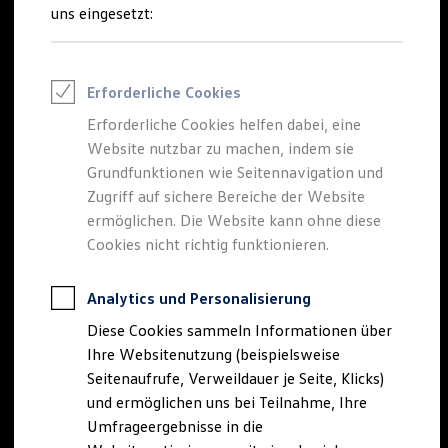
Reifenpakete
uns eingesetzt:
Leasing
Leasing-Angebote
Gebrauchtwagen Leasing
Junge Gebrauchtwagen-Leasing
Erforderliche Cookies
Elektroauto Leasing
Kleinwagen-Leasing
Erforderliche Cookies helfen dabei, eine
Leasing ohne Anzahlung
Website nutzbar zu machen, indem sie
Finanzierung
Autokredit mit Schlussrate
Grundfunktionen wie Seitennavigation und
Versicherungen und Garantien
Zugriff auf sichere Bereiche der Website
Kfz-Versicherung
ermöglichen. Die Website kann ohne diese
Restschuldversicherungen
Garantien
Cookies nicht richtig funktionieren.
Wartungsverträge
Geschäftskunden
Professional Class bei Volkswagen
Analytics und Personalisierung
Großkunden
Diese Cookies sammeln Informationen über
Behörden
Direktkunden
Ihre Websitenutzung (beispielsweise
Sonderfahrzeuge
Seitenaufrufe, Verweildauer je Seite, Klicks)
Anpfiff zum Gewinn
und ermöglichen uns bei Teilnahme, Ihre
Elektromobilität
Elektroautos
Umfrageergebnisse in die
ID. Tutorials