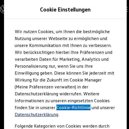
Modelle und Konfigurator
Cookie Einstellungen
Konfigurator
Modelle vergleichen
Konfiguration laden
Zum
Zum
Autosuche
Wir nutzen Cookies, um Ihnen die bestmögliche
Hauptinhalt
Footer
Elektroautos
springen
springen
Nutzung unserer Webseite zu ermöglichen und
ENERGY Sondermodelle
Nutzfahrzeuge
unsere Kommunikation mit Ihnen zu verbessern.
SUV und CUV
Wir berücksichtigen hierbei Ihre Präferenzen und
Familienautos
verarbeiten Daten für Marketing, Analytics und
Kombis
Kompaktwagen
Personalisierung nur, wenn Sie uns Ihre
Sportwagen
Einwilligung geben. Diese können Sie jederzeit mit
Schnell verfügbare Fahrzeuge
Angebote und Produkte
Wirkung für die Zukunft im Cookie Manager
Aktuelle Angebote
(Meine Präferenzen verwalten) in der
E-Auto-Förderung
Datenschutzerklärung widerrufen. Weitere
Volkswagen Marktplatz
Informationen zu unseren eingesetzten Cookies
Die ENERGY Sondermodelle
Junge Gebrauchtwagen und Gebrauchtwagen
finden Sie in unserer
Cookie-Richtlinie
und unserer
Volkswagen Zertifizierte Gebrauchtwagen
Datenschutzerklärung
.
Elektromobilität bei Gebrauchtwagen
Zubehör- und Serviceangebote
Folgende Kategorien von Cookies werden durch
Saisonangebote