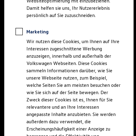
Websiteoptimierung mit einzubeziehen.
Elektrofahrzeugkonzepte
Damit helfen sie uns, Ihr Nutzererlebnis
ID. EVERY1
Reichweite
persönlich auf Sie zuzuschneiden.
Reichweite der ID. Modelle
Reichweite im Winter
Rekuperation
Marketing
Laden
Wir nutzen diese Cookies, um Ihnen auf Ihre
Laden unterwegs
Laden Zuhause
Interessen zugeschnittene Werbung
Ladestationen finden
anzuzeigen, innerhalb und außerhalb der
Ladezeitensimulator
Volkswagen Webseiten. Diese Cookies
Batterie
Sicherheit
sammeln Informationen darüber, wie Sie
Garantie und Lebensdauer
unsere Webseite nutzen, zum Beispiel,
Nachhaltigkeit
welche Seiten Sie am meisten besuchen oder
Technologie
Kosten und Kauf
wie Sie sich auf der Seite bewegen. Der
Verbrauchskosten
Zweck dieser Cookies ist es, Ihnen für Sie
Kaufoptionen
relevantere und an Ihre Interessen
E-Auto-Förderung
Software und Konnektivität
angepasste Inhalte anzubieten. Sie werden
Die ID. Software 6
außerdem dazu verwendet, die
ID. Software Versionen und Updates
Erscheinungshäufigkeit einer Anzeige zu
Digitale Extras
Schnittstellen zu Ihrem ID.