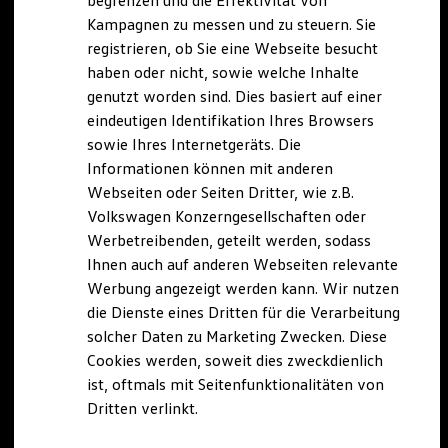
begrenzen und die Effektivität von
Hybridautos
Kampagnen zu messen und zu steuern. Sie
Marke und Erlebnis
registrieren, ob Sie eine Webseite besucht
Volkswagen R und R Experience
R-Modelle
haben oder nicht, sowie welche Inhalte
R Experience
genutzt worden sind. Dies basiert auf einer
Driving Experience
eindeutigen Identifikation Ihres Browsers
Volkswagen entdecken
Werkbesichtigung
sowie Ihres Internetgeräts. Die
Factory visit
Informationen können mit anderen
Lifestyle Shop
Webseiten oder Seiten Dritter, wie z.B.
T-Roc Kollektion
Golf Kollektion
Volkswagen Konzerngesellschaften oder
ID. Kollektion
Werbetreibenden, geteilt werden, sodass
Volkswagen Kollektion
Ihnen auch auf anderen Webseiten relevante
R-Kollektion
GTI Kollektion
Werbung angezeigt werden kann. Wir nutzen
Fußball Drop
die Dienste eines Dritten für die Verarbeitung
we drive football
solcher Daten zu Marketing Zwecken. Diese
#wedriveproud
Besitzer und Service
Cookies werden, soweit dies zweckdienlich
myVolkswagen
ist, oftmals mit Seitenfunktionalitäten von
Software Updates
Dritten verlinkt.
Service und Ersatzteile
Inspektion und HU/AU
Reparaturen und Checks