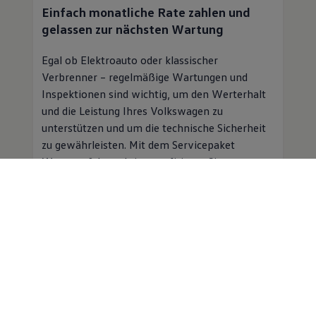
Einfach monatliche Rate zahlen und
gelassen zur nächsten Wartung
Egal ob Elektroauto oder klassischer
Verbrenner – regelmäßige Wartungen und
Inspektionen sind wichtig, um den Werterhalt
und die Leistung Ihres
Volkswagen
zu
unterstützen und um die technische Sicherheit
zu gewährleisten. Mit dem Servicepaket
Wartung & Inspektion profitieren Sie von
folgenden Vorteilen:
Planbare Kosten für Inspektion und
Wartung für einen monatlichen
Beitrag
Professioneller
Service
in einer
Volkswagen
Vertragswerkstatt
Mobilitätsgarantie