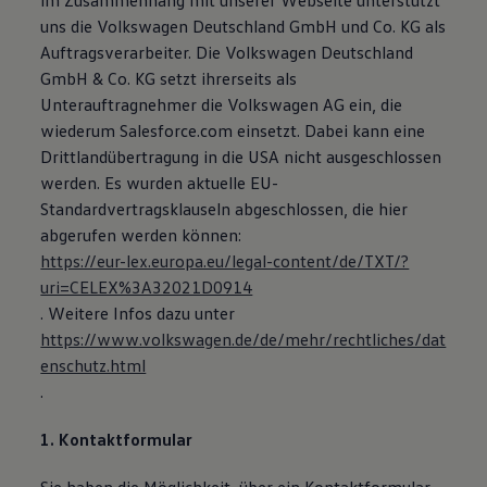
im Zusammenhang mit unserer Webseite unterstützt
Magazin
uns die Volkswagen Deutschland GmbH und Co. KG als
Lifestyle
Auftragsverarbeiter. Die Volkswagen Deutschland
Transport
Familie
GmbH & Co. KG setzt ihrerseits als
Elektromobilität
Unterauftragnehmer die Volkswagen AG ein, die
Volkswagen R
wiederum Salesforce.com einsetzt. Dabei kann eine
Pannen- und Unfallhilfe
Volkswagen Kundenbetreuung
Drittlandübertragung in die USA nicht ausgeschlossen
werden. Es wurden aktuelle EU-
Standardvertragsklauseln abgeschlossen, die hier
abgerufen werden können:
https://eur-lex.europa.eu/legal-content/de/TXT/?
uri=CELEX%3A32021D0914
. Weitere Infos dazu unter
https://www.volkswagen.de/de/mehr/rechtliches/dat
enschutz.html
.
1. Kontaktformular