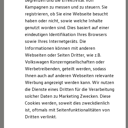
begrenzen und die Effektivität von
Versicherungsvermittlerregister (
Hybridautos
Kampagnen zu messen und zu steuern. Sie
Marke und Erlebnis
www.vermittle1Tegister.info
) Registernummer D-
registrieren, ob Sie eine Webseite besucht
Volkswagen R und R Experience
0WMM-VPE5Y-78 Hinweis gemäß §36 Abs. l Nr.1 des
R-Modelle
haben oder nicht, sowie welche Inhalte
Verbraucherstreitbeilegungsgesetz (VSBG): Wir sind
R Experience
genutzt worden sind. Dies basiert auf einer
Driving Experience
zur Teilnahme an einem Streitbeilegungsverfahren
eindeutigen Identifikation Ihres Browsers
Volkswagen entdecken
vor einer Verbraucherschlichtungsstelle weder bereit
Werkbesichtigung
sowie Ihres Internetgeräts. Die
noch dazu verpflichtet.
Factory visit
Informationen können mit anderen
Lifestyle Shop
Mitglied der Industrie- und Handelskammer zu
Webseiten oder Seiten Dritter, wie z.B.
T-Roc Kollektion
Detmold
Golf Kollektion
Volkswagen Konzerngesellschaften oder
Leonardo-Da-Yinci-Weg 2
ID. Kollektion
Werbetreibenden, geteilt werden, sodass
Volkswagen Kollektion
32760 Detmold
Ihnen auch auf anderen Webseiten relevante
R-Kollektion
Berufsrechtliche Regelungen:
GTI Kollektion
Werbung angezeigt werden kann. Wir nutzen
• §34d Gewerbeordnung (ggf §34e Gewerbeordnung)
Fußball Drop
die Dienste eines Dritten für die Verarbeitung
we drive football
• §§59 - 68 VVG
solcher Daten zu Marketing Zwecken. Diese
#wedriveproud
• VersVermV
Besitzer und Service
Cookies werden, soweit dies zweckdienlich
myVolkswagen
ist, oftmals mit Seitenfunktionalitäten von
Software Updates
Dritten verlinkt.
Service und Ersatzteile
Datenschutzerklärung
Inspektion und HU/AU
Reparaturen und Checks