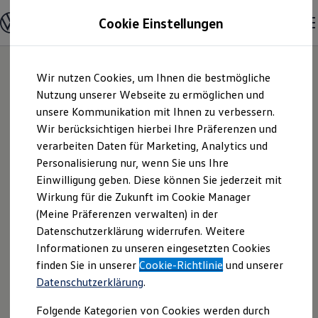
Modelle und Konfigurator
Cookie Einstellungen
Konfigurator
Modelle vergleichen
Konfiguration laden
Zum
Zum
Autosuche
Wir nutzen Cookies, um Ihnen die bestmögliche
Hauptinhalt
Footer
Elektroautos
springen
springen
Nutzung unserer Webseite zu ermöglichen und
ENERGY Sondermodelle
Nutzfahrzeuge
unsere Kommunikation mit Ihnen zu verbessern.
Autohaus Buchholz
SUV und CUV
Wir berücksichtigen hierbei Ihre Präferenzen und
Familienautos
verarbeiten Daten für Marketing, Analytics und
Kombis
GmbH & Co. KG |
Kompaktwagen
Personalisierung nur, wenn Sie uns Ihre
Sportwagen
Einwilligung geben. Diese können Sie jederzeit mit
Impressum &
Schnell verfügbare Fahrzeuge
Angebote und Produkte
Wirkung für die Zukunft im Cookie Manager
Aktuelle Angebote
(Meine Präferenzen verwalten) in der
Rechtliches
E-Auto-Förderung
Datenschutzerklärung widerrufen. Weitere
Volkswagen Marktplatz
Informationen zu unseren eingesetzten Cookies
Die ENERGY Sondermodelle
Junge Gebrauchtwagen und Gebrauchtwagen
Hier finden Sie Informationen über uns
finden Sie in unserer
Cookie-Richtlinie
und unserer
Volkswagen Zertifizierte Gebrauchtwagen
Datenschutzerklärung
.
(Autohaus Buchholz GmbH & Co. KG)
Elektromobilität bei Gebrauchtwagen
Zubehör- und Serviceangebote
als verantwortlichen Anbieter von
Folgende Kategorien von Cookies werden durch
Saisonangebote