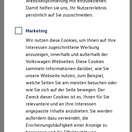
Websiteoptimierung mit einzubeziehen.
Geschäftsführer: Andreas Buchholz
Elektrofahrzeugkonzepte
Damit helfen sie uns, Ihr Nutzererlebnis
Steuer-Nr.: 313/5704/1328
ID. EVERY1
Reichweite
persönlich auf Sie zuzuschneiden.
USt.ID-Nr.: DE 813 927 309
Reichweite der ID. Modelle
Amtsgericht Lemgo HRA 615
Reichweite im Winter
Persönlich haftender Gesellschafter:
Rekuperation
Marketing
Laden
Buchholz Verwaltungs-GmbH
Wir nutzen diese Cookies, um Ihnen auf Ihre
Laden unterwegs
Amtsgericht Lemgo HRB 5525
Laden Zuhause
Interessen zugeschnittene Werbung
Geschäftsführer: Andreas Buchholz
Ladestationen finden
anzuzeigen, innerhalb und außerhalb der
Ladezeitensimulator
Zuständige Aufsichtsbehörde:
Volkswagen Webseiten. Diese Cookies
Batterie
Kreishandwerkerschaft Lippe, Sitz: Detmold
Sicherheit
sammeln Informationen darüber, wie Sie
Innung des Kfz- und Mechanikerhandwerks Lippe,
Garantie und Lebensdauer
unsere Webseite nutzen, zum Beispiel,
Nachhaltigkeit
Sitz: Detmold IHK Detmold
welche Seiten Sie am meisten besuchen oder
Technologie
Versicherungsvertreter mit Erlaubnisbefreiung,
Kosten und Kauf
wie Sie sich auf der Seite bewegen. Der
Bundesrepubik Deutschland
Verbrauchskosten
Zweck dieser Cookies ist es, Ihnen für Sie
Kaufoptionen
Erlaubnisbefreiung nach §34d Abs. 3 GewO
relevantere und an Ihre Interessen
E-Auto-Förderung
Aufsichtsbehörde:
Software und Konnektivität
angepasste Inhalte anzubieten. Sie werden
Industrie- und Handelskammer zu Detmold
Die ID. Software 6
außerdem dazu verwendet, die
ID. Software Versionen und Updates
Leonardo-Da-Vinci-Weg 2
Erscheinungshäufigkeit einer Anzeige zu
Digitale Extras
32760 Detmold
Schnittstellen zu Ihrem ID.