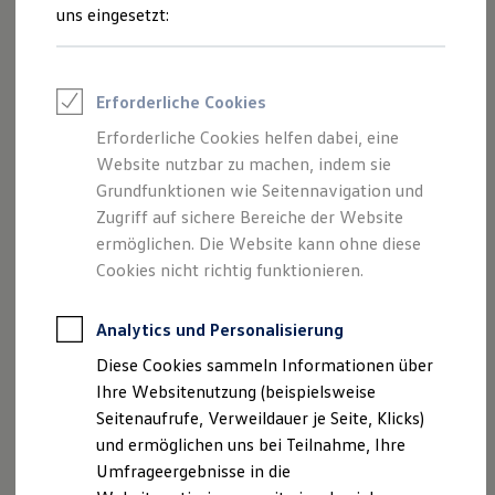
Inhalten und Angeboten, die auf dieser
Reifenpakete
uns eingesetzt:
Leasing
Website speziell aufgeführt sind.
Leasing-Angebote
Gebrauchtwagen Leasing
Junge Gebrauchtwagen-Leasing
Erforderliche Cookies
Elektroauto Leasing
Kleinwagen-Leasing
Erforderliche Cookies helfen dabei, eine
Impressum
Leasing ohne Anzahlung
Website nutzbar zu machen, indem sie
Finanzierung
Autokredit mit Schlussrate
Grundfunktionen wie Seitennavigation und
Datenschutzerklärung
Versicherungen und Garantien
Zugriff auf sichere Bereiche der Website
Kfz-Versicherung
ermöglichen. Die Website kann ohne diese
Restschuldversicherungen
Garantien
Cookies nicht richtig funktionieren.
Impressum
Wartungsverträge
Geschäftskunden
Professional Class bei Volkswagen
Analytics und Personalisierung
Autohaus Buchholz GmbH & Co. KG
Großkunden
Diese Cookies sammeln Informationen über
Industriestraße 13
Behörden
Direktkunden
Ihre Websitenutzung (beispielsweise
32108 Bad Salzuflen
Sonderfahrzeuge
Seitenaufrufe, Verweildauer je Seite, Klicks)
Tel.: 05222 / 21719
Anpfiff zum Gewinn
und ermöglichen uns bei Teilnahme, Ihre
Fax: 05222 / 282808
Elektromobilität
Elektroautos
Umfrageergebnisse in die
info@autohaus-buchholz.de
ID. Tutorials