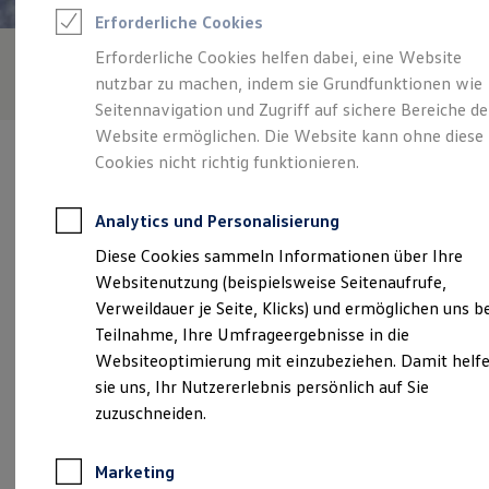
Reifenpakete
Erforderliche Cookies
Leasing
Leasing-Angebote
Erforderliche Cookies helfen dabei, eine Website
Gebrauchtwagen Leasing
nutzbar zu machen, indem sie Grundfunktionen wie
Junge Gebrauchtwagen-Leasing
Elektroauto Leasing
Seitennavigation und Zugriff auf sichere Bereiche de
Kleinwagen-Leasing
Website ermöglichen. Die Website kann ohne diese
Leasing ohne Anzahlung
Cookies nicht richtig funktionieren.
Finanzierung
Autokredit mit Schlussrate
Versicherungen und Garantien
Analytics und Personalisierung
Kfz-Versicherung
Verantwortlich für die Inhalte auf dieser Seite ist die Autohaus
Restschuldversicherungen
Diese Cookies sammeln Informationen über Ihre
Christopher Stich GmbH
(
Impressum & Rechtliches
)
Garantien
Websitenutzung (beispielsweise Seitenaufrufe,
Wartungsverträge
Geschäftskunden
Verweildauer je Seite, Klicks) und ermöglichen uns b
Professional Class bei Volkswagen
Unsere 
Teilnahme, Ihre Umfrageergebnisse in die
Großkunden
Websiteoptimierung mit einzubeziehen. Damit helf
Behörden
Direktkunden
sie uns, Ihr Nutzererlebnis persönlich auf Sie
Sonderfahrzeuge
Frankfurter Straße 119, 58339 Breckerfeld
zuzuschneiden.
Anpfiff zum Gewinn
Elektromobilität
Montag
-
Freitag
08:00
-
18:00
Uhr
Elektroautos
Marketing
ID. Tutorials