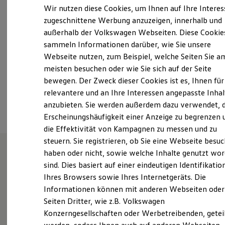
Samstag
Geschlossen
Elektrofahrzeugkonzepte
Wir nutzen diese Cookies, um Ihnen auf Ihre Intere
ID. EVERY1
Sonntag
Geschlossen
zugeschnittene Werbung anzuzeigen, innerhalb und
Reichweite
außerhalb der Volkswagen Webseiten. Diese Cookie
Reichweite der ID. Modelle
info@autohaus-stich.de
Reichweite im Winter
sammeln Informationen darüber, wie Sie unsere
Rekuperation
Webseite nutzen, zum Beispiel, welche Seiten Sie a
Laden
+49 2338 1537
meisten besuchen oder wie Sie sich auf der Seite
Laden unterwegs
Laden Zuhause
bewegen. Der Zweck dieser Cookies ist es, Ihnen für
Ladestationen finden
relevantere und an Ihre Interessen angepasste Inhal
Ansprechpartner
Ladezeitensimulator
anzubieten. Sie werden außerdem dazu verwendet, d
Batterie
Sicherheit
Erscheinungshäufigkeit einer Anzeige zu begrenzen 
Garantie und Lebensdauer
die Effektivität von Kampagnen zu messen und zu
Nachhaltigkeit
steuern. Sie registrieren, ob Sie eine Webseite besuc
Technologie
Kosten und Kauf
haben oder nicht, sowie welche Inhalte genutzt wo
Verbrauchskosten
sind. Dies basiert auf einer eindeutigen Identifikatio
Unsere Leistungen
im
Kaufoptionen
Ihres Browsers sowie Ihres Internetgeräts. Die
E-Auto-Förderung
Überblick
Software und Konnektivität
Informationen können mit anderen Webseiten oder
Die ID. Software 6
Seiten Dritter, wie z.B. Volkswagen
ID. Software Versionen und Updates
Service
Konzerngesellschaften oder Werbetreibenden, getei
Digitale Extras
Schnittstellen zu Ihrem ID.