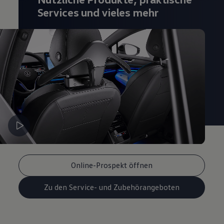
Magazin
Services und vieles mehr
Lifestyle
Transport
Familie
Elektromobilität
Volkswagen R
Pannen- und Unfallhilfe
Volkswagen Kundenbetreuung
Online-Prospekt öffnen
Zu den Service- und Zubehörangeboten