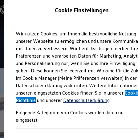
Modelle und Konfigurator
Cookie Einstellungen
Konfigurator
Modelle vergleichen
Konfiguration laden
Zum
Zum
Autosuche
Service
Wir nutzen Cookies, um Ihnen die bestmögliche Nutzung
Hauptinhalt
Footer
Elektroautos
Autohaus Christopher Stich
springen
springen
unserer Webseite zu ermöglichen und unsere Kommunika
ENERGY Sondermodelle
Nutzfahrzeuge
mit Ihnen zu verbessern. Wir berücksichtigen hierbei Ihr
SUV und CUV
4.9
|
267 Bewertungen
Präferenzen und verarbeiten Daten für Marketing, Analyt
Familienautos
und Personalisierung nur, wenn Sie uns Ihre Einwilligung
Kombis
Kompaktwagen
geben. Diese können Sie jederzeit mit Wirkung für die Zu
Sportwagen
im Cookie Manager (Meine Präferenzen verwalten) in der
Schnell verfügbare Fahrzeuge
Angebote und Produkte
Datenschutzerklärung widerrufen. Weitere Informatione
Aktuelle Angebote
unseren eingesetzten Cookies finden Sie in unserer
Cooki
E-Auto-Förderung
Richtlinie
und unserer
Datenschutzerklärung
.
Volkswagen Marktplatz
Die ENERGY Sondermodelle
Folgende Kategorien von Cookies werden durch uns
Junge Gebrauchtwagen und Gebrauchtwagen
Volkswagen Zertifizierte Gebrauchtwagen
eingesetzt:
Elektromobilität bei Gebrauchtwagen
Zubehör- und Serviceangebote
Saisonangebote