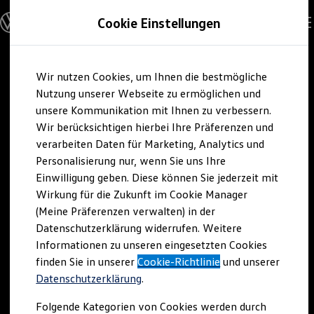
Modelle und Konfigurator
Cookie Einstellungen
Konfigurator
Modelle vergleichen
Konfiguration laden
Zum
Zum
Autosuche
Wir nutzen Cookies, um Ihnen die bestmögliche
Hauptinhalt
Footer
Elektroautos
springen
springen
Nutzung unserer Webseite zu ermöglichen und
ENERGY Sondermodelle
Nutzfahrzeuge
unsere Kommunikation mit Ihnen zu verbessern.
SUV und CUV
Wir berücksichtigen hierbei Ihre Präferenzen und
Familienautos
verarbeiten Daten für Marketing, Analytics und
Kombis
Kompaktwagen
Personalisierung nur, wenn Sie uns Ihre
Sportwagen
Einwilligung geben. Diese können Sie jederzeit mit
Schnell verfügbare Fahrzeuge
Angebote und Produkte
Wirkung für die Zukunft im Cookie Manager
Aktuelle Angebote
(Meine Präferenzen verwalten) in der
E-Auto-Förderung
Datenschutzerklärung widerrufen. Weitere
Volkswagen Marktplatz
Informationen zu unseren eingesetzten Cookies
Die ENERGY Sondermodelle
Junge Gebrauchtwagen und Gebrauchtwagen
finden Sie in unserer
Cookie-Richtlinie
und unserer
Volkswagen Zertifizierte Gebrauchtwagen
Datenschutzerklärung
.
Elektromobilität bei Gebrauchtwagen
Zubehör- und Serviceangebote
Folgende Kategorien von Cookies werden durch
Saisonangebote