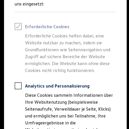
Reifenpakete
uns eingesetzt:
Leasing
Leasing-Angebote
Gebrauchtwagen Leasing
Junge Gebrauchtwagen-Leasing
Erforderliche Cookies
Elektroauto Leasing
Kleinwagen-Leasing
Erforderliche Cookies helfen dabei, eine
Leasing ohne Anzahlung
Website nutzbar zu machen, indem sie
Finanzierung
Autokredit mit Schlussrate
Grundfunktionen wie Seitennavigation und
Versicherungen und Garantien
Zugriff auf sichere Bereiche der Website
Kfz-Versicherung
ermöglichen. Die Website kann ohne diese
Restschuldversicherungen
Garantien
Cookies nicht richtig funktionieren.
Wartungsverträge
Geschäftskunden
Professional Class bei Volkswagen
Analytics und Personalisierung
Großkunden
Diese Cookies sammeln Informationen über
Behörden
Direktkunden
Ihre Websitenutzung (beispielsweise
Sonderfahrzeuge
Seitenaufrufe, Verweildauer je Seite, Klicks)
Anpfiff zum Gewinn
und ermöglichen uns bei Teilnahme, Ihre
Elektromobilität
Elektroautos
Umfrageergebnisse in die
ID. Tutorials