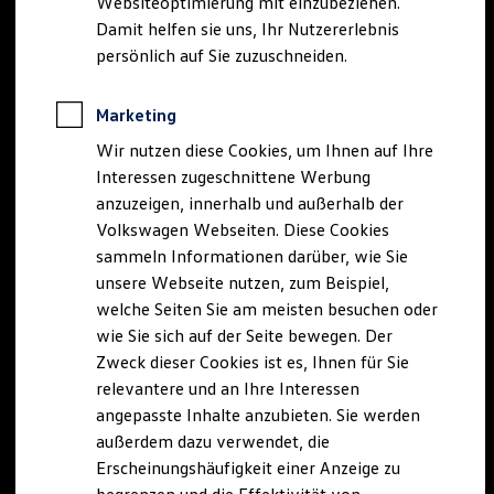
Websiteoptimierung mit einzubeziehen.
Elektrofahrzeugkonzepte
Damit helfen sie uns, Ihr Nutzererlebnis
ID. EVERY1
Reichweite
persönlich auf Sie zuzuschneiden.
Reichweite der ID. Modelle
Reichweite im Winter
Rekuperation
Marketing
Laden
Wir nutzen diese Cookies, um Ihnen auf Ihre
Laden unterwegs
Laden Zuhause
Interessen zugeschnittene Werbung
Ladestationen finden
anzuzeigen, innerhalb und außerhalb der
Ladezeitensimulator
Volkswagen Webseiten. Diese Cookies
Batterie
Sicherheit
sammeln Informationen darüber, wie Sie
Garantie und Lebensdauer
unsere Webseite nutzen, zum Beispiel,
Nachhaltigkeit
welche Seiten Sie am meisten besuchen oder
Technologie
Kosten und Kauf
wie Sie sich auf der Seite bewegen. Der
Verbrauchskosten
Zweck dieser Cookies ist es, Ihnen für Sie
Kaufoptionen
relevantere und an Ihre Interessen
E-Auto-Förderung
Software und Konnektivität
angepasste Inhalte anzubieten. Sie werden
Die ID. Software 6
außerdem dazu verwendet, die
ID. Software Versionen und Updates
Erscheinungshäufigkeit einer Anzeige zu
Digitale Extras
Schnittstellen zu Ihrem ID.