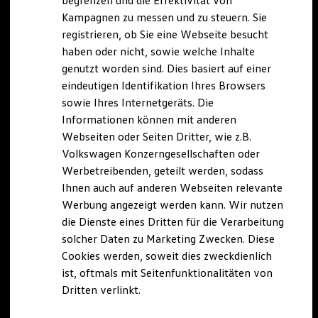
begrenzen und die Effektivität von
Hybridautos
Kampagnen zu messen und zu steuern. Sie
Marke und Erlebnis
registrieren, ob Sie eine Webseite besucht
Volkswagen R und R Experience
R-Modelle
haben oder nicht, sowie welche Inhalte
R Experience
genutzt worden sind. Dies basiert auf einer
Driving Experience
eindeutigen Identifikation Ihres Browsers
Volkswagen entdecken
Werkbesichtigung
sowie Ihres Internetgeräts. Die
Factory visit
Informationen können mit anderen
Lifestyle Shop
Webseiten oder Seiten Dritter, wie z.B.
T-Roc Kollektion
Golf Kollektion
Volkswagen Konzerngesellschaften oder
ID. Kollektion
Werbetreibenden, geteilt werden, sodass
Volkswagen Kollektion
Ihnen auch auf anderen Webseiten relevante
R-Kollektion
GTI Kollektion
Werbung angezeigt werden kann. Wir nutzen
Fußball Drop
die Dienste eines Dritten für die Verarbeitung
we drive football
solcher Daten zu Marketing Zwecken. Diese
#wedriveproud
Besitzer und Service
Cookies werden, soweit dies zweckdienlich
myVolkswagen
ist, oftmals mit Seitenfunktionalitäten von
Software Updates
Dritten verlinkt.
Service und Ersatzteile
Inspektion und HU/AU
Reparaturen und Checks