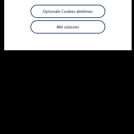
Motorenöl und Flüssigkeiten
Räder und Reifen
Optionale Cookies ablehnen
Pannen- und Unfallhilfe
Economy Service
Volkswagen Teile
Alle zulassen
Zubehör
Modellspezifisches Zubehör
Schutz und Pflege
Transport
Entertainment und Elektronik
Individualisieren
Wallbox und Ladekabel
Digitale Extras
Dienste für Ihr Modell finden
Volkswagen Apps, Login und Shop
Handy und Fahrzeug verbinden
Updates für Software, Karten und Radio
Über Ihr Auto
Vorgängermodelle
Kundeninformationen
Volkswagen Kundenbetreuung
Warn- und Kontrollleuchten
Assistenzsysteme
Digitale Betriebsanleitung
Live Beratung