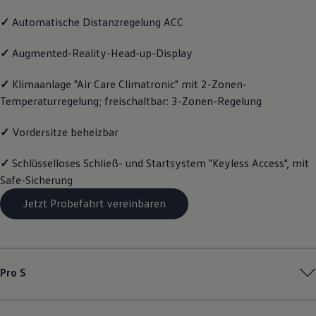
Magazin
✓
Automatische Distanzregelung ACC
Lifestyle
Transport
Familie
✓
Augmented-Reality-Head-up-Display
Elektromobilität
Volkswagen R
✓
Klimaanlage "Air Care Climatronic" mit 2-Zonen-
Pannen- und Unfallhilfe
Temperaturregelung; freischaltbar: 3-Zonen-Regelung
Volkswagen Kundenbetreuung
✓
Vordersitze beheizbar
✓
Schlüsselloses Schließ- und Startsystem "Keyless Access", mit
Safe-Sicherung
Jetzt Probefahrt vereinbaren
Pro S