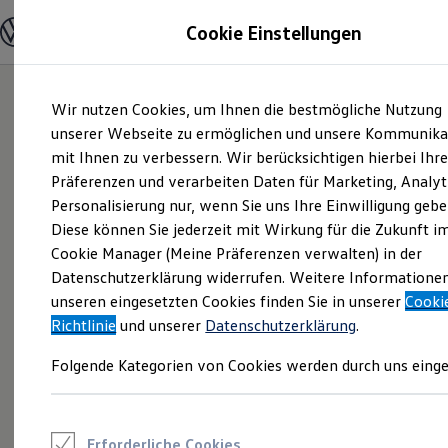
Modelle und Konfigurator
Cookie Einstellungen
Konfigurator
Modelle vergleichen
Konfiguration laden
Zum
Zum
Autosuche
Wir nutzen Cookies, um Ihnen die bestmögliche Nutzung
Hauptinhalt
Footer
Elektroautos
springen
springen
unserer Webseite zu ermöglichen und unsere Kommunika
ENERGY Sondermodelle
Nutzfahrzeuge
mit Ihnen zu verbessern. Wir berücksichtigen hierbei Ihr
SUV und CUV
Präferenzen und verarbeiten Daten für Marketing, Analyt
Familienautos
Personalisierung nur, wenn Sie uns Ihre Einwilligung gebe
Kombis
Kompaktwagen
Diese können Sie jederzeit mit Wirkung für die Zukunft i
Sportwagen
Cookie Manager (Meine Präferenzen verwalten) in der
Schnell verfügbare Fahrzeuge
Angebote und Produkte
Datenschutzerklärung widerrufen. Weitere Informatione
Aktuelle Angebote
unseren eingesetzten Cookies finden Sie in unserer
Cooki
E-Auto-Förderung
Richtlinie
und unserer
Datenschutzerklärung
.
Volkswagen Marktplatz
Die ENERGY Sondermodelle
Folgende Kategorien von Cookies werden durch uns einge
Junge Gebrauchtwagen und Gebrauchtwagen
Volkswagen Zertifizierte Gebrauchtwagen
Elektromobilität bei Gebrauchtwagen
Zubehör- und Serviceangebote
Saisonangebote
Erforderliche Cookies