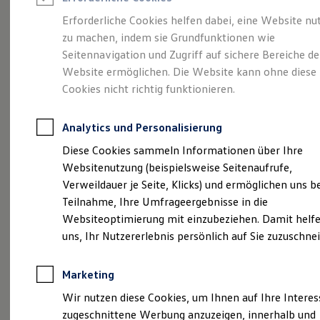
Reifenpakete
Leasing
Erforderliche Cookies helfen dabei, eine Website nu
Leasing-Angebote
zu machen, indem sie Grundfunktionen wie
Der ID.7 Tourer
Gebrauchtwagen Leasing
Seitennavigation und Zugriff auf sichere Bereiche de
Junge Gebrauchtwagen-Leasing
Elektroauto Leasing
Website ermöglichen. Die Website kann ohne diese
Kleinwagen-Leasing
Cookies nicht richtig funktionieren.
Leasing ohne Anzahlung
Finanzierung
Autokredit mit Schlussrate
Analytics und Personalisierung
Versicherungen und Garantien
Kfz-Versicherung
Diese Cookies sammeln Informationen über Ihre
Restschuldversicherungen
Websitenutzung (beispielsweise Seitenaufrufe,
Garantien
Verweildauer je Seite, Klicks) und ermöglichen uns b
Wartungsverträge
(
Impressum & Rechtliches
)
Geschäftskunden
Teilnahme, Ihre Umfrageergebnisse in die
Professional Class bei Volkswagen
Websiteoptimierung mit einzubeziehen. Damit helfe
Großkunden
uns, Ihr Nutzererlebnis persönlich auf Sie zuzuschne
Behörden
Direktkunden
Sonderfahrzeuge
Marketing
Anpfiff zum Gewinn
Probefahrt vereinbaren
Elektromobilität
Wir nutzen diese Cookies, um Ihnen auf Ihre Intere
Elektroautos
zugeschnittene Werbung anzuzeigen, innerhalb und
ID. Tutorials