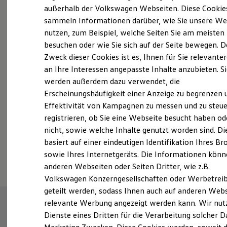
Elektrofahrzeugkonzepte
außerhalb der Volkswagen Webseiten. Diese Cookie
ID. EVERY1
sammeln Informationen darüber, wie Sie unsere We
Reichweite
nutzen, zum Beispiel, welche Seiten Sie am meisten
Fahrzeugangebot anfordern
Reichweite der ID. Modelle
Reichweite im Winter
besuchen oder wie Sie sich auf der Seite bewegen. D
Rekuperation
Zweck dieser Cookies ist es, Ihnen für Sie relevante
Laden
an Ihre Interessen angepasste Inhalte anzubieten. S
Laden unterwegs
Laden Zuhause
werden außerdem dazu verwendet, die
Ladestationen finden
Servicetermin buchen
Erscheinungshäufigkeit einer Anzeige zu begrenzen 
Ladezeitensimulator
Effektivität von Kampagnen zu messen und zu steue
Batterie
Sicherheit
registrieren, ob Sie eine Webseite besucht haben od
Garantie und Lebensdauer
nicht, sowie welche Inhalte genutzt worden sind. Di
Nachhaltigkeit
basiert auf einer eindeutigen Identifikation Ihres B
Technologie
Serviceanfrage stellen
Kosten und Kauf
sowie Ihres Internetgeräts. Die Informationen kön
Verbrauchskosten
anderen Webseiten oder Seiten Dritter, wie z.B.
Kaufoptionen
Volkswagen Konzerngesellschaften oder Werbetrei
E-Auto-Förderung
Software und Konnektivität
geteilt werden, sodass Ihnen auch auf anderen Web
Die ID. Software 6
relevante Werbung angezeigt werden kann. Wir nut
ID. Software Versionen und Updates
Dienste eines Dritten für die Verarbeitung solcher D
Digitale Extras
Schnittstellen zu Ihrem ID.