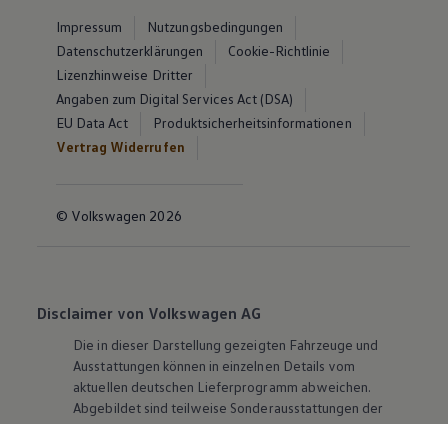
Impressum
Nutzungsbedingungen
Datenschutzerklärungen
Cookie-Richtlinie
Lizenzhinweise Dritter
Angaben zum Digital Services Act (DSA)
EU Data Act
Produktsicherheitsinformationen
Vertrag Widerrufen
© Volkswagen 2026
Disclaimer von Volkswagen AG
Die in dieser Darstellung gezeigten Fahrzeuge und
Ausstattungen können in einzelnen Details vom
aktuellen deutschen Lieferprogramm abweichen.
Abgebildet sind teilweise Sonderausstattungen der
Fahrzeuge gegen Mehrpreis.