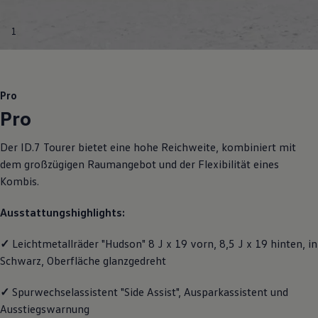
Motorenöl und Flüssigkeiten
Räder und Reifen
1
Pannen- und Unfallhilfe
Economy Service
Volkswagen Teile
Zubehör
Modellspezifisches Zubehör
Pro
Schutz und Pflege
Pro
Transport
Entertainment und Elektronik
Individualisieren
Der
ID.7 Tourer
bietet eine hohe Reichweite, kombiniert mit
Wallbox und Ladekabel
dem großzügigen Raumangebot und der Flexibilität eines
Digitale Extras
Dienste für Ihr Modell finden
Kombis.
Volkswagen Apps, Login und Shop
Handy und Fahrzeug verbinden
Ausstattungshighlights:
Updates für Software, Karten und Radio
Über Ihr Auto
Vorgängermodelle
✓
Leichtmetallräder "Hudson" 8 J x 19 vorn, 8,5 J x 19 hinten, in
Kundeninformationen
Schwarz, Oberfläche glanzgedreht
Volkswagen Kundenbetreuung
Warn- und Kontrollleuchten
✓
Spurwechselassistent "Side Assist", Ausparkassistent und
Assistenzsysteme
Digitale Betriebsanleitung
Ausstiegswarnung
Live Beratung