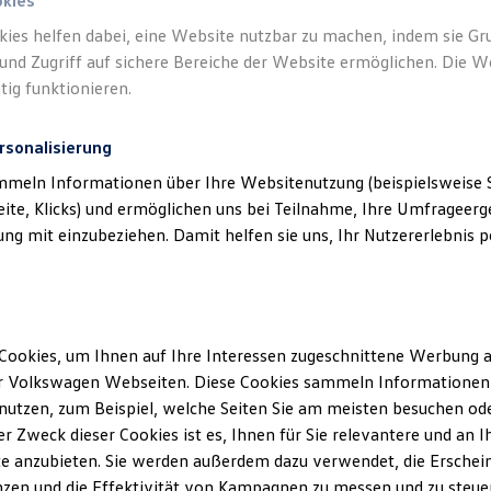
okies
kies helfen dabei, eine Website nutzbar zu machen, indem sie G
und Zugriff auf sichere Bereiche der Website ermöglichen. Die W
tig funktionieren.
rsonalisierung
mmeln Informationen über Ihre Websitenutzung (beispielsweise S
eite, Klicks) und ermöglichen uns bei Teilnahme, Ihre Umfrageerge
g mit einzubeziehen. Damit helfen sie uns, Ihr Nutzererlebnis pe
Cookies, um Ihnen auf Ihre Interessen zugeschnittene Werbung a
r Volkswagen Webseiten. Diese Cookies sammeln Informationen 
utzen, zum Beispiel, welche Seiten Sie am meisten besuchen oder
r Zweck dieser Cookies ist es, Ihnen für Sie relevantere und an I
e anzubieten. Sie werden außerdem dazu verwendet, die Erschein
zen und die Effektivität von Kampagnen zu messen und zu steuern