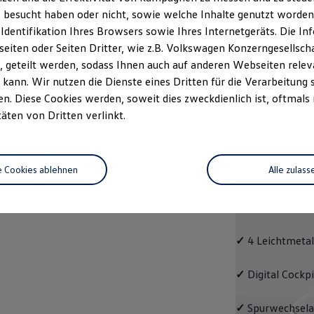
 besucht haben oder nicht, sowie welche Inhalte genutzt worden s
rzeugangebot
Servicetermin buchen
rdern
 Identifikation Ihres Browsers sowie Ihres Internetgeräts. Die 
iten oder Seiten Dritter, wie z.B. Volkswagen Konzerngesellsch
 geteilt werden, sodass Ihnen auch auf anderen Webseiten rel
kann. Wir nutzen die Dienste eines Dritten für die Verarbeitung 
. Diese Cookies werden, soweit dies zweckdienlich ist, oftmals
Passat
täten von Dritten verlinkt.
Passat
e Cookies ablehnen
Alle zulass
Bereits die Gru
modernen Assis
und LED-Rückle
✓
4 Leichtmetal
✓
Digital Cockp
✓
Spurwechselas