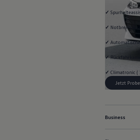
✓
Spurhalteassi
✓
Notbremsassi
✓
Automatische
✓
Rückfahrkame
✓
Climatronic (
Jetzt Probe
Business