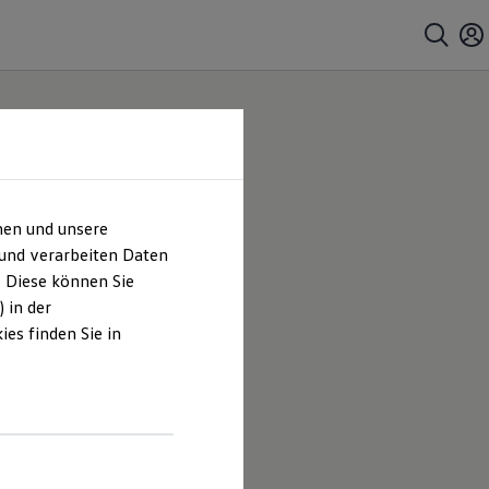
hen und unsere
 und verarbeiten Daten
. Diese können Sie
 in der
es finden Sie in