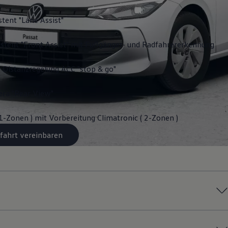
stent "Lane Assist"
stent "Front Assist" mit Fußgänger- und Radfahrererkennung
 Distanzregelung ACC "stop & go"
ra "Rear View"
 1-Zonen ) mit Vorbereitung Climatronic ( 2-Zonen )
fahrt vereinbaren