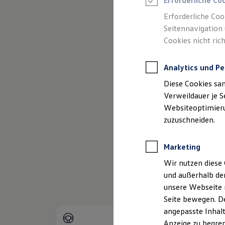
Erforderliche Co
Reifenpakete
Leasing
Erforderliche Coo
Leasing-Angebote
Seitennavigation 
Gebrauchtwagen Leasing
Cookies nicht rich
Junge Gebrauchtwagen-Leasing
Elektroauto Leasing
(
Impressum & Rechtliches
)
Kleinwagen-Leasing
Analytics und Pe
Leasing ohne Anzahlung
Finanzierung
Diese Cookies sa
Autokredit mit Schlussrate
Versicherungen und Garantien
Verweildauer je S
Kfz-Versicherung
Websiteoptimierun
Restschuldversicherungen
zuzuschneiden.
Garantien
Wartungsverträge
Geschäftskunden
Marketing
Professional Class bei Volkswagen
Großkunden
Wir nutzen diese 
Behörden
und außerhalb de
Direktkunden
Sonderfahrzeuge
unsere Webseite n
Anpfiff zum Gewinn
Seite bewegen. De
Elektromobilität
angepasste Inhalt
Elektroautos
ID. Tutorials
Anzeige zu begren