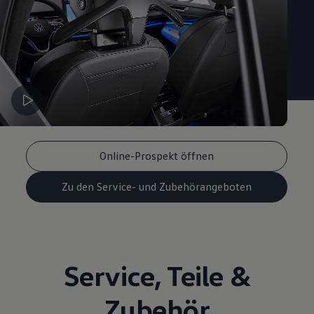
Volkswagen Apps, Login und Shop
Handy und Fahrzeug verbinden
Updates für Software, Karten und Radio
Über Ihr Auto
Vorgängermodelle
Kundeninformationen
Volkswagen Kundenbetreuung
Warn- und Kontrollleuchten
Assistenzsysteme
Digitale Betriebsanleitung
Live Beratung
Magazin
Online-Prospekt öffnen
Lifestyle
Transport
Zu den Service- und Zubehörangeboten
Familie
Elektromobilität
Volkswagen R
Pannen- und Unfallhilfe
Volkswagen Kundenbetreuung
Service
,
Teile
&
Zubehör