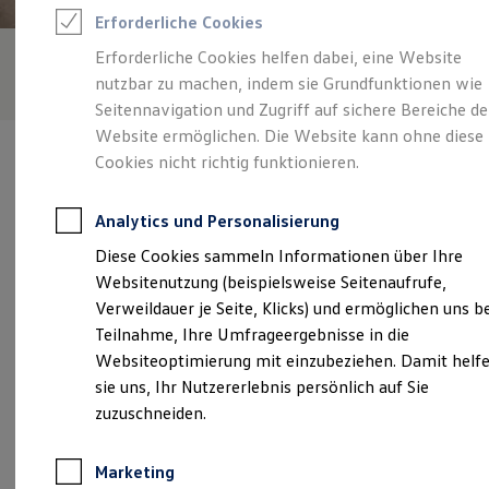
Reifenpakete
Erforderliche Cookies
Leasing
Leasing-Angebote
Erforderliche Cookies helfen dabei, eine Website
Gebrauchtwagen Leasing
nutzbar zu machen, indem sie Grundfunktionen wie
Junge Gebrauchtwagen-Leasing
Elektroauto Leasing
Seitennavigation und Zugriff auf sichere Bereiche de
Kleinwagen-Leasing
Website ermöglichen. Die Website kann ohne diese
Leasing ohne Anzahlung
Cookies nicht richtig funktionieren.
Finanzierung
Autokredit mit Schlussrate
Versicherungen und Garantien
Analytics und Personalisierung
Kfz-Versicherung
Verantwortlich für die Inhalte auf dieser Seite ist die Autohaus
Restschuldversicherungen
Diese Cookies sammeln Informationen über Ihre
Eberstein GmbH
(
Impressum & Rechtliches
)
Garantien
Websitenutzung (beispielsweise Seitenaufrufe,
Wartungsverträge
Geschäftskunden
Verweildauer je Seite, Klicks) und ermöglichen uns b
Professional Class bei Volkswagen
Unsere 
Teilnahme, Ihre Umfrageergebnisse in die
Großkunden
Websiteoptimierung mit einzubeziehen. Damit helf
Behörden
Direktkunden
sie uns, Ihr Nutzererlebnis persönlich auf Sie
Sonderfahrzeuge
Zum Fruchthof 3, 21614 Buxtehude
zuzuschneiden.
Anpfiff zum Gewinn
Elektromobilität
Montag
-
Freitag
07:30
-
17:00
Uhr
Elektroautos
Marketing
ID. Tutorials