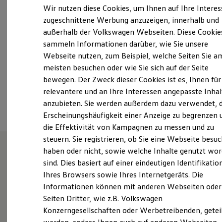
Samstag
08:00
-
13:00
Uhr
Der neue ID. Polo
Wir nutzen diese Cookies, um Ihnen auf Ihre Intere
Der neue ID.3 Neo
Sonntag
Geschlossen
zugeschnittene Werbung anzuzeigen, innerhalb und
Der ID.4
außerhalb der Volkswagen Webseiten. Diese Cookie
Der ID.4 GTX
info-vw@autohaus-eberstein.de
Der ID.5 GTX
sammeln Informationen darüber, wie Sie unsere
Der ID.7
Webseite nutzen, zum Beispiel, welche Seiten Sie a
Der ID.7 GTX
+49 4161 70870
meisten besuchen oder wie Sie sich auf der Seite
Der ID.7 Tourer
Der ID.7 GTX Tourer
bewegen. Der Zweck dieser Cookies ist es, Ihnen für
Der ID. Buzz
relevantere und an Ihre Interessen angepasste Inhal
Ansprechpartner
Der neue ID. Cross
anzubieten. Sie werden außerdem dazu verwendet, d
Elektrofahrzeugkonzepte
ID. EVERY1
Erscheinungshäufigkeit einer Anzeige zu begrenzen 
Reichweite
die Effektivität von Kampagnen zu messen und zu
Reichweite der ID. Modelle
steuern. Sie registrieren, ob Sie eine Webseite besuc
Reichweite im Winter
Rekuperation
haben oder nicht, sowie welche Inhalte genutzt wo
Laden
sind. Dies basiert auf einer eindeutigen Identifikatio
Unsere Leistungen
im
Laden unterwegs
Ihres Browsers sowie Ihres Internetgeräts. Die
Laden Zuhause
Überblick
Ladestationen finden
Informationen können mit anderen Webseiten oder
Ladezeitensimulator
Seiten Dritter, wie z.B. Volkswagen
Batterie
Gebrauchtwagen
Konzerngesellschaften oder Werbetreibenden, getei
Sicherheit
Garantie und Lebensdauer