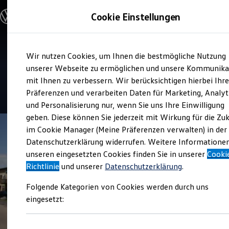
Modelle und Konfigurator
Cookie Einstellungen
Konfigurator
Modelle vergleichen
Konfiguration laden
Zum
Zum
Autosuche
Service
Wir nutzen Cookies, um Ihnen die bestmögliche Nutzung
Hauptinhalt
Footer
Elektroautos
Autohaus Eberstein
springen
springen
unserer Webseite zu ermöglichen und unsere Kommunika
ENERGY Sondermodelle
Nutzfahrzeuge
mit Ihnen zu verbessern. Wir berücksichtigen hierbei Ihr
SUV und CUV
4.7
|
111 Bewertungen
Präferenzen und verarbeiten Daten für Marketing, Analyt
Familienautos
und Personalisierung nur, wenn Sie uns Ihre Einwilligung
Kombis
Kompaktwagen
geben. Diese können Sie jederzeit mit Wirkung für die Zu
Sportwagen
im Cookie Manager (Meine Präferenzen verwalten) in der
Schnell verfügbare Fahrzeuge
Angebote und Produkte
Datenschutzerklärung widerrufen. Weitere Informatione
Aktuelle Angebote
unseren eingesetzten Cookies finden Sie in unserer
Cooki
E-Auto-Förderung
Richtlinie
und unserer
Datenschutzerklärung
.
Volkswagen Marktplatz
Die ENERGY Sondermodelle
Folgende Kategorien von Cookies werden durch uns
Junge Gebrauchtwagen und Gebrauchtwagen
Volkswagen Zertifizierte Gebrauchtwagen
eingesetzt:
Elektromobilität bei Gebrauchtwagen
Zubehör- und Serviceangebote
Saisonangebote