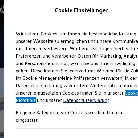
Modelle und Konfigurator
Cookie Einstellungen
Konfigurator
Modelle vergleichen
Konfiguration laden
Zum
Zum
Autosuche
Service
Wir nutzen Cookies, um Ihnen die bestmögliche Nutzung
Hauptinhalt
Footer
Elektroautos
Autohaus Erich Gotthard
springen
springen
unserer Webseite zu ermöglichen und unsere Kommunika
ENERGY Sondermodelle
Nutzfahrzeuge
mit Ihnen zu verbessern. Wir berücksichtigen hierbei Ihr
SUV und CUV
4.8
|
160 Bewertungen
Präferenzen und verarbeiten Daten für Marketing, Analyt
Familienautos
und Personalisierung nur, wenn Sie uns Ihre Einwilligung
Kombis
Kompaktwagen
geben. Diese können Sie jederzeit mit Wirkung für die Zu
Sportwagen
im Cookie Manager (Meine Präferenzen verwalten) in der
Schnell verfügbare Fahrzeuge
Angebote und Produkte
Datenschutzerklärung widerrufen. Weitere Informatione
Aktuelle Angebote
unseren eingesetzten Cookies finden Sie in unserer
Cooki
E-Auto-Förderung
Richtlinie
und unserer
Datenschutzerklärung
.
Volkswagen Marktplatz
Die ENERGY Sondermodelle
Folgende Kategorien von Cookies werden durch uns
Junge Gebrauchtwagen und Gebrauchtwagen
Volkswagen Zertifizierte Gebrauchtwagen
eingesetzt:
Elektromobilität bei Gebrauchtwagen
Zubehör- und Serviceangebote
Saisonangebote