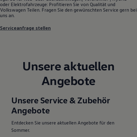
oder Elektrofahrzeuge: Profitieren Sie von Qualität und
Motorenöl und Flüssigkeiten
Volkswagen
Teilen. Fragen Sie den gewünschten
Service
gern bei
Räder und Reifen
uns an.
Pannen- und Unfallhilfe
Economy Service
Volkswagen Teile
Serviceanfrage stellen
Zubehör
Modellspezifisches Zubehör
Schutz und Pflege
Transport
Entertainment und Elektronik
Individualisieren
Unsere aktuellen
Wallbox und Ladekabel
Digitale Extras
Angebote
Dienste für Ihr Modell finden
Volkswagen Apps, Login und Shop
Handy und Fahrzeug verbinden
Updates für Software, Karten und Radio
Unsere Service & Zubehör
Über Ihr Auto
Vorgängermodelle
Angebote
Kundeninformationen
Volkswagen Kundenbetreuung
Warn- und Kontrollleuchten
Entdecken Sie unsere aktuellen Angebote für den
Assistenzsysteme
Sommer.
Digitale Betriebsanleitung
Live Beratung