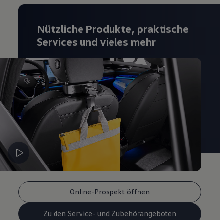
Magazin
Lifestyle
Transport
Nützliche Produkte, praktische
Familie
Services und vieles mehr
Elektromobilität
Volkswagen R
Pannen- und Unfallhilfe
Volkswagen Kundenbetreuung
Online-Prospekt öffnen
Zu den Service- und Zubehörangeboten