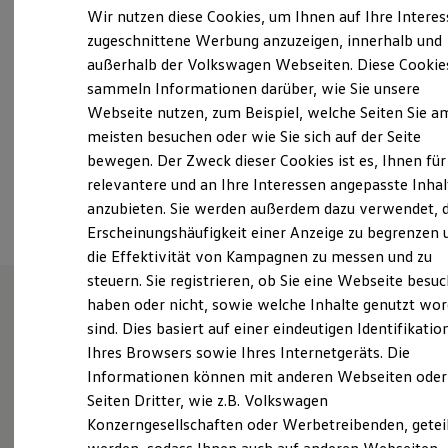
Samstag
07:30
-
12:00
Uhr
Elektrofahrzeugkonzepte
Wir nutzen diese Cookies, um Ihnen auf Ihre Intere
ID. EVERY1
Sonntag
Geschlossen
zugeschnittene Werbung anzuzeigen, innerhalb und
Reichweite
außerhalb der Volkswagen Webseiten. Diese Cookie
Reichweite der ID. Modelle
info@gotthard-fredenbeck.de
Reichweite im Winter
sammeln Informationen darüber, wie Sie unsere
Rekuperation
Webseite nutzen, zum Beispiel, welche Seiten Sie a
Laden
+49 4149 333
meisten besuchen oder wie Sie sich auf der Seite
Laden unterwegs
Laden Zuhause
bewegen. Der Zweck dieser Cookies ist es, Ihnen für
Ladestationen finden
relevantere und an Ihre Interessen angepasste Inhal
Ansprechpartner
Ladezeitensimulator
anzubieten. Sie werden außerdem dazu verwendet, d
Batterie
Sicherheit
Erscheinungshäufigkeit einer Anzeige zu begrenzen 
Garantie und Lebensdauer
die Effektivität von Kampagnen zu messen und zu
Nachhaltigkeit
steuern. Sie registrieren, ob Sie eine Webseite besuc
Technologie
Kosten und Kauf
haben oder nicht, sowie welche Inhalte genutzt wo
Verbrauchskosten
sind. Dies basiert auf einer eindeutigen Identifikatio
Unsere Leistungen
im
Kaufoptionen
Ihres Browsers sowie Ihres Internetgeräts. Die
E-Auto-Förderung
Überblick
Software und Konnektivität
Informationen können mit anderen Webseiten oder
Die ID. Software 6
Seiten Dritter, wie z.B. Volkswagen
ID. Software Versionen und Updates
Service
Konzerngesellschaften oder Werbetreibenden, getei
Digitale Extras
Schnittstellen zu Ihrem ID.