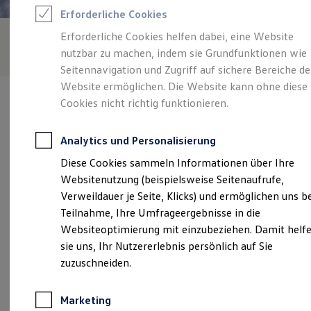
Reifenpakete
Erforderliche Cookies
Leasing
Leasing-Angebote
Erforderliche Cookies helfen dabei, eine Website
Gebrauchtwagen Leasing
nutzbar zu machen, indem sie Grundfunktionen wie
Junge Gebrauchtwagen-Leasing
Elektroauto Leasing
Seitennavigation und Zugriff auf sichere Bereiche de
Kleinwagen-Leasing
Website ermöglichen. Die Website kann ohne diese
Leasing ohne Anzahlung
Cookies nicht richtig funktionieren.
Finanzierung
Autokredit mit Schlussrate
Versicherungen und Garantien
Analytics und Personalisierung
Kfz-Versicherung
Verantwortlich für die Inhalte auf dieser Seite ist die Erich Gotthard
Restschuldversicherungen
Diese Cookies sammeln Informationen über Ihre
GmbH
(
Impressum & Rechtliches
)
Garantien
Websitenutzung (beispielsweise Seitenaufrufe,
Wartungsverträge
Geschäftskunden
Verweildauer je Seite, Klicks) und ermöglichen uns b
Professional Class bei Volkswagen
Unsere 
Teilnahme, Ihre Umfrageergebnisse in die
Großkunden
Websiteoptimierung mit einzubeziehen. Damit helf
Behörden
Direktkunden
sie uns, Ihr Nutzererlebnis persönlich auf Sie
Sonderfahrzeuge
Hauptstraße 22, 21717 Fredenbeck
zuzuschneiden.
Anpfiff zum Gewinn
Elektromobilität
Montag
-
Freitag
07:00
-
18:00
Uhr
Elektroautos
Marketing
ID. Tutorials