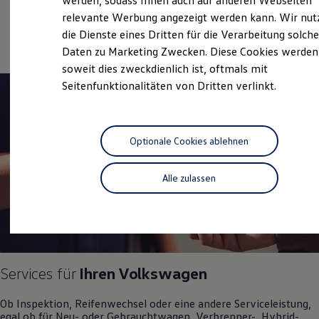
werden, sodass Ihnen auch auf anderen Webseiten
Volkswagen Economy
Hybridautos
relevante Werbung angezeigt werden kann. Wir nut
Marke und Erlebnis
Service
die Dienste eines Dritten für die Verarbeitung solche
Volkswagen R und R Experience
R-Modelle
Daten zu Marketing Zwecken. Diese Cookies werden
R Experience
soweit dies zweckdienlich ist, oftmals mit
Driving Experience
Seitenfunktionalitäten von Dritten verlinkt.
Volkswagen entdecken
Werkbesichtigung
Factory visit
Lifestyle Shop
T-Roc Kollektion
Optionale Cookies ablehnen
Golf Kollektion
ID. Kollektion
Volkswagen Kollektion
Alle zulassen
R-Kollektion
GTI Kollektion
Fußball Drop
we drive football
#wedriveproud
Besitzer und Service
myVolkswagen
Services für
Ihren
Volkswagen
Software Updates
Service und Ersatzteile
Ob Inspektion, Reifenwechsel oder eine andere Serviceleistung,
Inspektion und HU/AU
egal ob für Neu- oder
Gebrauchtwagen
, Verbrenner-, Hybrid-
Reparaturen und Checks