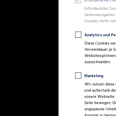
Erforderliche Co
Reifenpakete
Leasing
Erforderliche Coo
Leasing-Angebote
Seitennavigation 
Gebrauchtwagen Leasing
Cookies nicht rich
Junge Gebrauchtwagen-Leasing
Elektroauto Leasing
Kleinwagen-Leasing
Analytics und Pe
Leasing ohne Anzahlung
Finanzierung
Diese Cookies sa
Autokredit mit Schlussrate
Versicherungen und Garantien
Verweildauer je S
Kfz-Versicherung
Websiteoptimierun
Restschuldversicherungen
zuzuschneiden.
Garantien
Wartungsverträge
Geschäftskunden
Marketing
Professional Class bei Volkswagen
Großkunden
Wir nutzen diese 
Behörden
und außerhalb de
Direktkunden
Sonderfahrzeuge
unsere Webseite n
Anpfiff zum Gewinn
Seite bewegen. De
Elektromobilität
angepasste Inhalt
Elektroautos
ID. Tutorials
Anzeige zu begren