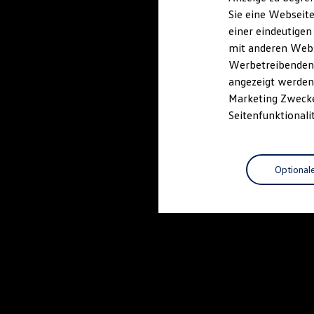
Elektrofahrzeugkonzepte
Sie eine Webseite
ID. EVERY1
einer eindeutigen
Reichweite
Reichweite der ID. Modelle
mit anderen Webse
Reichweite im Winter
Werbetreibenden,
Rekuperation
angezeigt werden 
Laden
Laden unterwegs
Marketing Zwecken
Laden Zuhause
Seitenfunktionali
Ladestationen finden
Ladezeitensimulator
Batterie
Sicherheit
Optional
Garantie und Lebensdauer
Nachhaltigkeit
Technologie
Kosten und Kauf
Verbrauchskosten
Kaufoptionen
E-Auto-Förderung
Software und Konnektivität
Die ID. Software 6
ID. Software Versionen und Updates
Digitale Extras
Schnittstellen zu Ihrem ID.