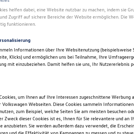
okies
kies helfen dabei, eine Website nutzbar zu machen, indem sie G
und Zugriff auf sichere Bereiche der Website ermöglichen. Die W
tig funktionieren.
rsonalisierung
mmeln Informationen über Ihre Websitenutzung (beispielsweise S
eite, Klicks) und ermöglichen uns bei Teilnahme, Ihre Umfrageerge
g mit einzubeziehen. Damit helfen sie uns, Ihr Nutzererlebnis pe
Cookies, um Ihnen auf Ihre Interessen zugeschnittene Werbung a
r Volkswagen Webseiten. Diese Cookies sammeln Informationen 
utzen, zum Beispiel, welche Seiten Sie am meisten besuchen oder
r Zweck dieser Cookies ist es, Ihnen für Sie relevantere und an I
e anzubieten. Sie werden außerdem dazu verwendet, die Erschein
zen und die Effektivität von Kampagnen zu messen und zu steuern