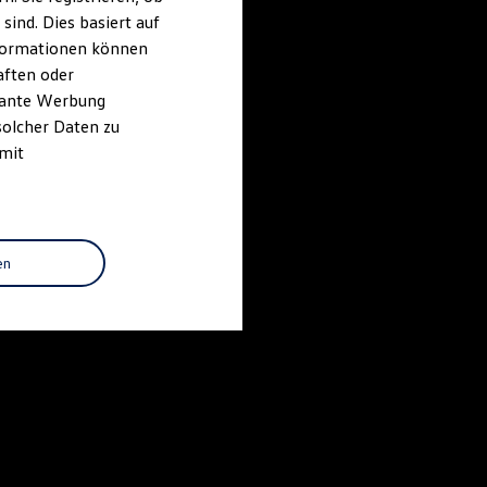
ind. Dies basiert auf
Informationen können
aften oder
evante Werbung
solcher Daten zu
 mit
en