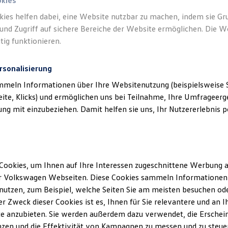
okies
kies helfen dabei, eine Website nutzbar zu machen, indem sie G
und Zugriff auf sichere Bereiche der Website ermöglichen. Die W
tig funktionieren.
rsonalisierung
mmeln Informationen über Ihre Websitenutzung (beispielsweise S
eite, Klicks) und ermöglichen uns bei Teilnahme, Ihre Umfrageerge
g mit einzubeziehen. Damit helfen sie uns, Ihr Nutzererlebnis pe
Angebot gültig bis 30.09.2026
Privatkunden
Der neue ID.3 Neo
Cookies, um Ihnen auf Ihre Interessen zugeschnittene Werbung a
Ab 339,00 €
mtl. leasen für Privatkunden | 1.490,00 €
r Volkswagen Webseiten. Diese Cookies sammeln Informationen 
Sonderzahlung | 48 Monate Laufzeit | Jährliche
utzen, zum Beispiel, welche Seiten Sie am meisten besuchen oder
Fahrleistung: 10.000 km
r Zweck dieser Cookies ist es, Ihnen für Sie relevantere und an I
e anzubieten. Sie werden außerdem dazu verwendet, die Erschein
zen und die Effektivität von Kampagnen zu messen und zu steuern
Details ansehen