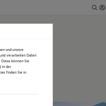
hen und unsere
 und verarbeiten Daten
. Diese können Sie
 in der
es finden Sie in