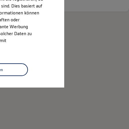
ind. Dies basiert auf
Informationen können
aften oder
evante Werbung
solcher Daten zu
 mit
en