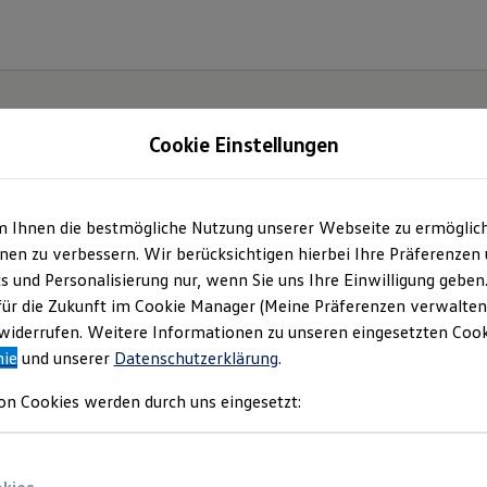
Cookie Einstellungen
gebote und mehr
m Ihnen die bestmögliche Nutzung unserer Webseite zu ermöglic
en zu verbessern. Wir berücksichtigen hierbei Ihre Präferenzen
ff GmbH vormals Georg Löw
(
Impressum & Rechtliches
)
cs und Personalisierung nur, wenn Sie uns Ihre Einwilligung geben
für die Zukunft im Cookie Manager (Meine Präferenzen verwalten)
iderrufen. Weitere Informationen zu unseren eingesetzten Cooki
nie
und unserer
Datenschutzerklärung
.
Gebrauchtwagen
Über uns
on Cookies werden durch uns eingesetzt: