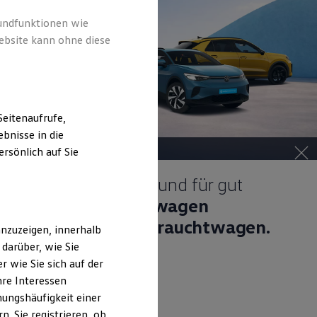
rundfunktionen wie
ebsite kann ohne diese
eitenaufrufe,
bnisse in die
rsönlich auf Sie
Gepflegt, geprüft und für gut
befunden.
Volkswagen
Zertifizierte Gebrauchtwagen.
nzuzeigen, innerhalb
darüber, wie Sie
 wie Sie sich auf der
hre Interessen
ungshäufigkeit einer
. Sie registrieren, ob
Details ansehen