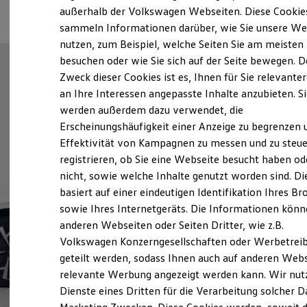
Elektrofahrzeugkonzepte
außerhalb der Volkswagen Webseiten. Diese Cookie
ID. EVERY1
sammeln Informationen darüber, wie Sie unsere We
Reichweite
nutzen, zum Beispiel, welche Seiten Sie am meisten
Reichweite der ID. Modelle
Reichweite im Winter
besuchen oder wie Sie sich auf der Seite bewegen. D
Rekuperation
Zweck dieser Cookies ist es, Ihnen für Sie relevante
Laden
an Ihre Interessen angepasste Inhalte anzubieten. S
Laden unterwegs
Laden Zuhause
werden außerdem dazu verwendet, die
Ladestationen finden
Erscheinungshäufigkeit einer Anzeige zu begrenzen 
Ladezeitensimulator
Effektivität von Kampagnen zu messen und zu steue
Batterie
Sicherheit
registrieren, ob Sie eine Webseite besucht haben od
Garantie und Lebensdauer
nicht, sowie welche Inhalte genutzt worden sind. Di
Nachhaltigkeit
basiert auf einer eindeutigen Identifikation Ihres B
Technologie
Kosten und Kauf
sowie Ihres Internetgeräts. Die Informationen kön
Verbrauchskosten
anderen Webseiten oder Seiten Dritter, wie z.B.
Kaufoptionen
Volkswagen Konzerngesellschaften oder Werbetrei
E-Auto-Förderung
Software und Konnektivität
geteilt werden, sodass Ihnen auch auf anderen Web
Die ID. Software 6
relevante Werbung angezeigt werden kann. Wir nut
ID. Software Versionen und Updates
Dienste eines Dritten für die Verarbeitung solcher D
Digitale Extras
Schnittstellen zu Ihrem ID.