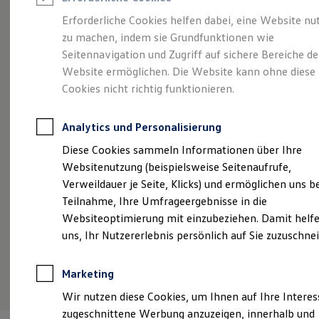
Reifenpakete
Leasing
Erforderliche Cookies helfen dabei, eine Website nu
Leasing-Angebote
zu machen, indem sie Grundfunktionen wie
Voll im Leben.
Gebrauchtwagen Leasing
Seitennavigation und Zugriff auf sichere Bereiche de
Junge Gebrauchtwagen-Leasing
Elektroauto Leasing
Website ermöglichen. Die Website kann ohne diese
Vollelektrisch.
Der
Kleinwagen-Leasing
Cookies nicht richtig funktionieren.
Leasing ohne Anzahlung
ID.3
Finanzierung
Autokredit mit Schlussrate
Analytics und Personalisierung
Versicherungen und Garantien
Kfz-Versicherung
Diese Cookies sammeln Informationen über Ihre
Restschuldversicherungen
Websitenutzung (beispielsweise Seitenaufrufe,
Garantien
Verweildauer je Seite, Klicks) und ermöglichen uns b
Wartungsverträge
Geschäftskunden
Teilnahme, Ihre Umfrageergebnisse in die
Professional Class bei Volkswagen
Websiteoptimierung mit einzubeziehen. Damit helfe
Großkunden
uns, Ihr Nutzererlebnis persönlich auf Sie zuzuschne
Behörden
Direktkunden
Sonderfahrzeuge
(
Impressum & Rechtliches
)
Marketing
Anpfiff zum Gewinn
Elektromobilität
Wir nutzen diese Cookies, um Ihnen auf Ihre Intere
Elektroautos
zugeschnittene Werbung anzuzeigen, innerhalb und
ID. Tutorials