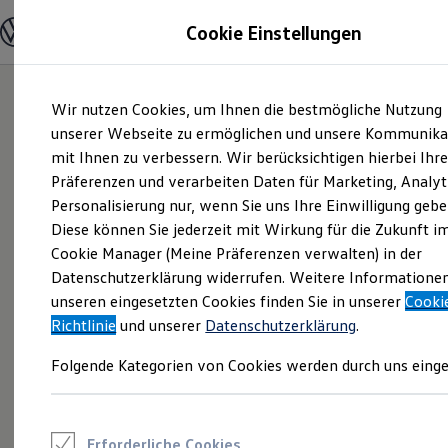
Modelle und Konfigurator
Cookie Einstellungen
Konfigurator
Modelle vergleichen
Konfiguration laden
Zum
Zum
Autosuche
Wir nutzen Cookies, um Ihnen die bestmögliche Nutzung
Hauptinhalt
Footer
Elektroautos
springen
springen
unserer Webseite zu ermöglichen und unsere Kommunika
ENERGY Sondermodelle
Nutzfahrzeuge
mit Ihnen zu verbessern. Wir berücksichtigen hierbei Ihr
SUV und CUV
Präferenzen und verarbeiten Daten für Marketing, Analyt
Familienautos
Personalisierung nur, wenn Sie uns Ihre Einwilligung gebe
Kombis
Kompaktwagen
Diese können Sie jederzeit mit Wirkung für die Zukunft i
Sportwagen
Cookie Manager (Meine Präferenzen verwalten) in der
Schnell verfügbare Fahrzeuge
Angebote und Produkte
Datenschutzerklärung widerrufen. Weitere Informatione
Aktuelle Angebote
unseren eingesetzten Cookies finden Sie in unserer
Cooki
E-Auto-Förderung
Richtlinie
und unserer
Datenschutzerklärung
.
Volkswagen Marktplatz
Die ENERGY Sondermodelle
Folgende Kategorien von Cookies werden durch uns einge
Junge Gebrauchtwagen und Gebrauchtwagen
Volkswagen Zertifizierte Gebrauchtwagen
Elektromobilität bei Gebrauchtwagen
Zubehör- und Serviceangebote
Saisonangebote
Erforderliche Cookies