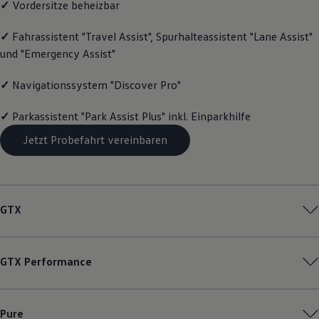
✓
Vordersitze beheizbar
Motorenöl und Flüssigkeiten
Räder und Reifen
✓
Fahrassistent "Travel Assist", Spurhalteassistent "Lane Assist"
Pannen- und Unfallhilfe
Economy Service
und "Emergency Assist"
Volkswagen Teile
Zubehör
✓
Navigationssystem "Discover Pro"
Modellspezifisches Zubehör
Schutz und Pflege
Transport
✓
Parkassistent "Park Assist Plus" inkl. Einparkhilfe
Entertainment und Elektronik
Individualisieren
Jetzt Probefahrt vereinbaren
Wallbox und Ladekabel
Digitale Extras
Dienste für Ihr Modell finden
Volkswagen Apps, Login und Shop
Handy und Fahrzeug verbinden
GTX
Updates für Software, Karten und Radio
Über Ihr Auto
Vorgängermodelle
Kundeninformationen
GTX
Performance
Volkswagen Kundenbetreuung
Warn- und Kontrollleuchten
Assistenzsysteme
Digitale Betriebsanleitung
Pure
Live Beratung