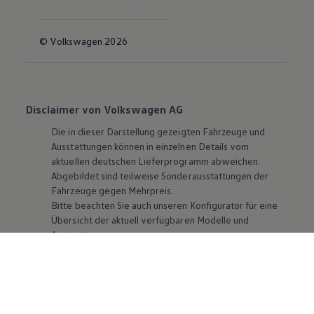
© Volkswagen 2026
Disclaimer von Volkswagen AG
Die in dieser Darstellung gezeigten Fahrzeuge und
Ausstattungen können in einzelnen Details vom
aktuellen deutschen Lieferprogramm abweichen.
Abgebildet sind teilweise Sonderausstattungen der
Fahrzeuge gegen Mehrpreis.
Bitte beachten Sie auch unseren Konfigurator für eine
Übersicht der aktuell verfügbaren Modelle und
Ausstattungen.
Die angegebenen Verbrauchs- und Emissionswerte
beziehen sich nicht auf ein einzelnes Fahrzeug und sind
nicht Bestandteil des Angebots, sondern dienen allein
Vergleichszwecken zwischen den verschiedenen