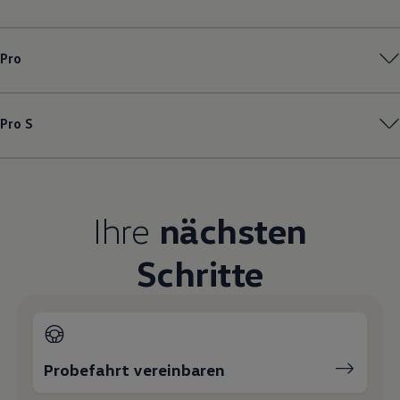
Magazin
Lifestyle
Transport
Pro
Familie
Elektromobilität
Volkswagen R
Pannen- und Unfallhilfe
Pro S
Volkswagen Kundenbetreuung
Ihre
nächsten
Schritte
Probefahrt vereinbaren