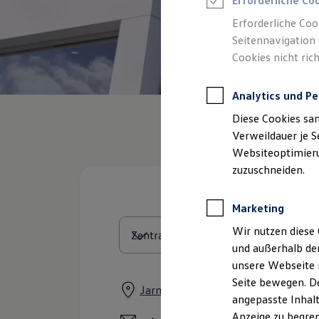
Erforderliche Co
Reifenpakete
Leasing
Erforderliche Coo
Leasing-Angebote
Seitennavigation 
Gebrauchtwagen Leasing
Cookies nicht rich
Junge Gebrauchtwagen-Leasing
Elektroauto Leasing
Kleinwagen-Leasing
Analytics und Pe
Leasing ohne Anzahlung
Finanzierung
Diese Cookies sa
Autokredit mit Schlussrate
Versicherungen und Garantien
Verweildauer je S
Kfz-Versicherung
Websiteoptimierun
Restschuldversicherungen
zuzuschneiden.
Garantien
Wartungsverträge
Geschäftskunden
Marketing
Professional Class bei Volkswagen
Großkunden
Wir nutzen diese 
Behörden
und außerhalb de
Direktkunden
Sonderfahrzeuge
unsere Webseite n
Anpfiff zum Gewinn
Seite bewegen. De
Elektromobilität
Jarmener Chaussee 1d, 17109 Dem
angepasste Inhalt
Elektroautos
ID. Tutorials
Anzeige zu begren