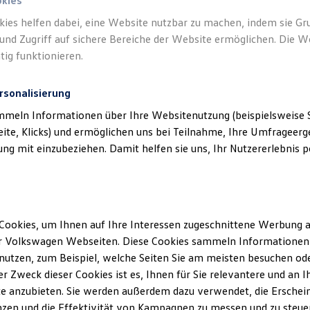
okies
kies helfen dabei, eine Website nutzbar zu machen, indem sie G
Verantwort
und Zugriff auf sichere Bereiche der Website ermöglichen. Die W
Schultz N
tig funktionieren.
(
Impressu
rsonalisierung
mmeln Informationen über Ihre Websitenutzung (beispielsweise S
eite, Klicks) und ermöglichen uns bei Teilnahme, Ihre Umfrageerge
g mit einzubeziehen. Damit helfen sie uns, Ihr Nutzererlebnis pe
Cookies, um Ihnen auf Ihre Interessen zugeschnittene Werbung a
Unsere Abteilungen
r Volkswagen Webseiten. Diese Cookies sammeln Informationen 
utzen, zum Beispiel, welche Seiten Sie am meisten besuchen oder
Montag
-
Freitag
07:00
-
18:00
Uhr
r Zweck dieser Cookies ist es, Ihnen für Sie relevantere und an I
Samstag
Geschlossen
min
e anzubieten. Sie werden außerdem dazu verwendet, die Erschein
Sonntag
Geschlossen
zen und die Effektivität von Kampagnen zu messen und zu steuern