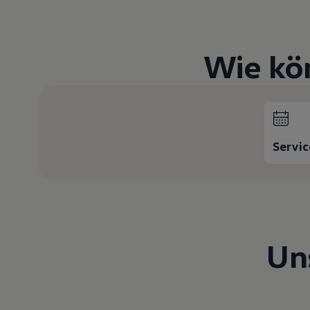
Hybridautos
Marke und Erlebnis
Volkswagen R und R Experience
R-Modelle
Wie kö
R Experience
Driving Experience
Volkswagen entdecken
Werkbesichtigung
Factory visit
Lifestyle Shop
T-Roc Kollektion
Servi
Golf Kollektion
ID. Kollektion
Volkswagen Kollektion
R-Kollektion
GTI Kollektion
Fußball Drop
we drive football
#wedriveproud
Un
Besitzer und Service
myVolkswagen
Software Updates
Service und Ersatzteile
Inspektion und HU/AU
Reparaturen und Checks