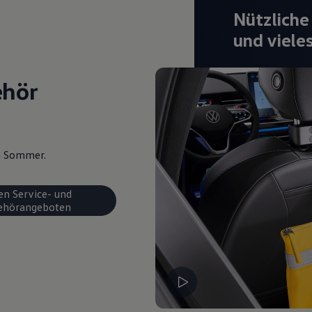
Nützliche
und viele
ehör
en Sommer.
en Service- und
ehörangeboten