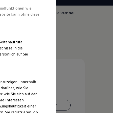
rundfunktionen wie
lich für die Inhalte auf dieser Seite ist die Ferdinand
ebsite kann ohne diese
achfolger Autohaus GmbH & Co. KG
m & Rechtliches
)
eitenaufrufe,
bnisse in die
rsönlich auf Sie
nzuzeigen, innerhalb
darüber, wie Sie
 wie Sie sich auf der
hre Interessen
Ansprechpartner
ungshäufigkeit einer
. Sie registrieren, ob