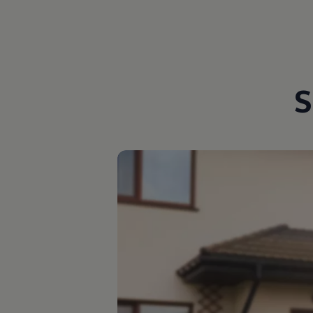
Magazin
Lifestyle
Transport
Familie
Elektromobilität
Volkswagen R
S
Pannen- und Unfallhilfe
Volkswagen Kundenbetreuung