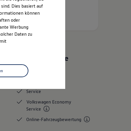
ind. Dies basiert auf
Informationen können
aften oder
evante Werbung
solcher Daten zu
 mit
Das sind unsere
Leistungen
en
Gebrauchtwagen
Service
Volkswagen Economy
Service
Online-Fahrzeugbewertung