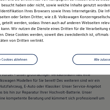
 besucht haben oder nicht, sowie welche Inhalte genutzt worden s
 Identifikation Ihres Browsers sowie Ihres Internetgeräts. Die 
iten oder Seiten Dritter, wie z.B. Volkswagen Konzerngesellsch
 geteilt werden, sodass Ihnen auch auf anderen Webseiten rel
kann. Wir nutzen die Dienste eines Dritten für die Verarbeitung 
. Diese Cookies werden, soweit dies zweckdienlich ist, oftmals
täten von Dritten verlinkt.
er in Demmin!
e Cookies ablehnen
Alle zulass
 Gebrauchtwagen, der Ihren Wünschen entspricht? Schauen Sie
vorbei – unser großflächiger Verkaufsraum hält eine
swagen Modellen für Sie bereit! Des weiteren sind wir ein
Nutzfahrzeug, E-Auto oder Klassiker: Unser Service-Angebot
 bis hin zur Reparatur Ihrer Hochvolt-Batterie. Unser
 eine kompetente Beratung und kümmert sich professionell um