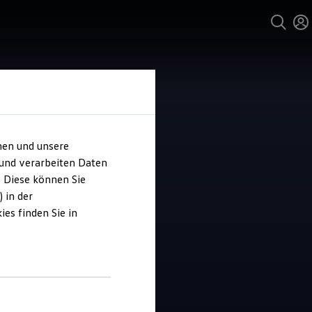
hen und unsere
 und verarbeiten Daten
 Autozentrum
. Diese können Sie
mmin
 in der
es finden Sie in
4.7
|
50 Bewertungen