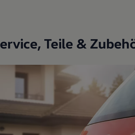
ervice
,
Teile
&
Zubeh