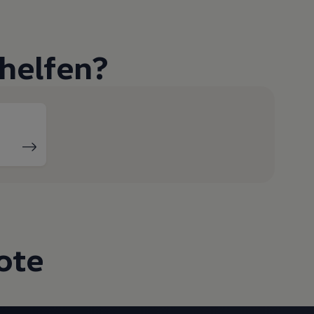
helfen?
ote