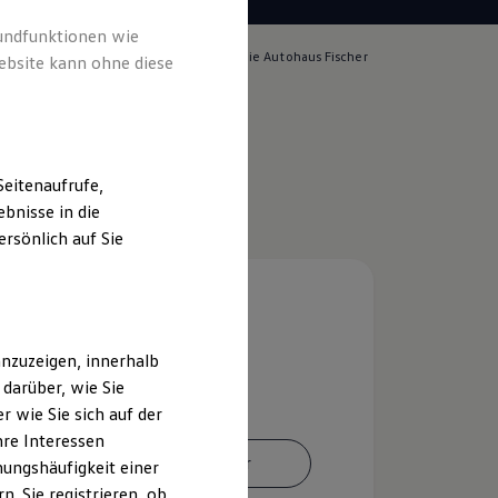
rundfunktionen wie
lich für die Inhalte auf dieser Seite ist die Autohaus Fischer
ebsite kann ohne diese
pressum & Rechtliches
)
eitenaufrufe,
bnisse in die
rsönlich auf Sie
nzuzeigen, innerhalb
darüber, wie Sie
 wie Sie sich auf der
hre Interessen
Ansprechpartner
ungshäufigkeit einer
. Sie registrieren, ob