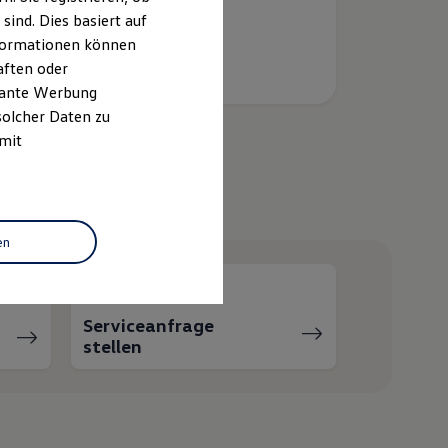
ind. Dies basiert auf
Informationen können
aften oder
evante Werbung
solcher Daten zu
 mit
helfen?
en
Serviceanfrage
stellen