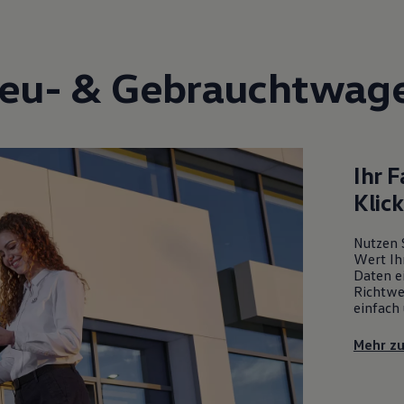
eu- &
Gebrauchtwag
Ihr 
Klic
Nutzen 
Wert Ih
Daten ei
Richtwe
einfach 
Mehr z