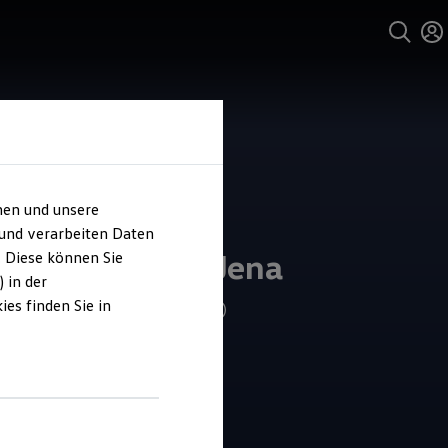
hen und unsere
und Service
 und verarbeiten Daten
ohaus Fischer Jena
. Diese können Sie
 in der
es finden Sie in
4.9
|
604 Bewertungen