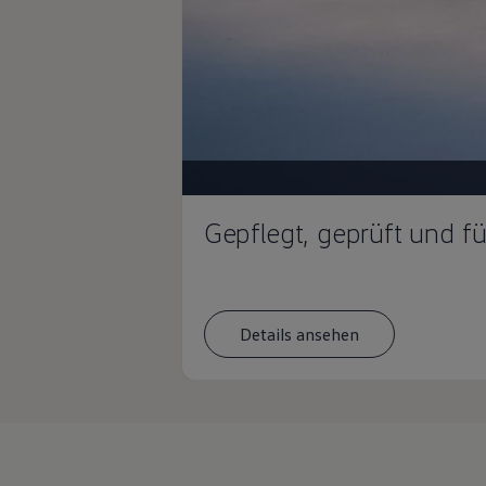
Magazin
Lifestyle
Transport
Familie
Elektromobilität
Volkswagen R
Pannen- und Unfallhilfe
Volkswagen Kundenbetreuung
Gepflegt, geprüft und f
Details ansehen