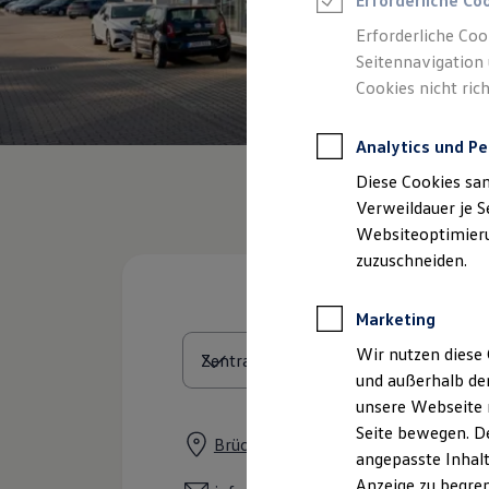
Erforderliche Co
Reifenpakete
Leasing
Erforderliche Coo
Leasing-Angebote
Seitennavigation 
Gebrauchtwagen Leasing
Cookies nicht rich
Junge Gebrauchtwagen-Leasing
Elektroauto Leasing
Kleinwagen-Leasing
Analytics und Pe
Leasing ohne Anzahlung
Finanzierung
Diese Cookies sa
Autokredit mit Schlussrate
Versicherungen und Garantien
Verweildauer je S
Kfz-Versicherung
Websiteoptimierun
Restschuldversicherungen
zuzuschneiden.
Garantien
Wartungsverträge
Geschäftskunden
Marketing
Professional Class bei Volkswagen
Großkunden
Wir nutzen diese 
Behörden
und außerhalb de
Direktkunden
Sonderfahrzeuge
unsere Webseite n
Anpfiff zum Gewinn
Seite bewegen. De
Elektromobilität
Brückenstraße 6, 07743 Jena
angepasste Inhalt
Elektroautos
ID. Tutorials
Anzeige zu begren