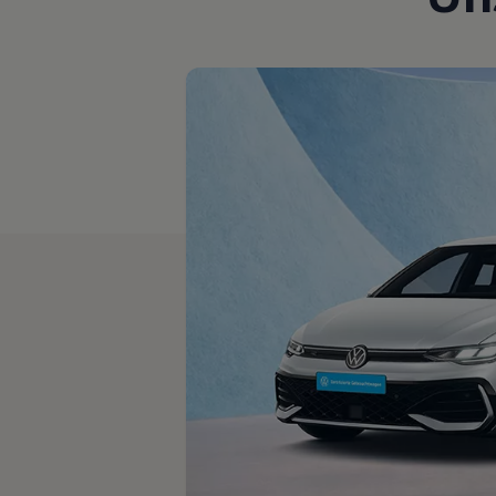
Motorenöl und Flüssigkeiten
Räder und Reifen
Pannen- und Unfallhilfe
Economy Service
Volkswagen Teile
Zubehör
Modellspezifisches Zubehör
Schutz und Pflege
Transport
Entertainment und Elektronik
Individualisieren
Wallbox und Ladekabel
Digitale Extras
Dienste für Ihr Modell finden
Volkswagen Apps, Login und Shop
Handy und Fahrzeug verbinden
Updates für Software, Karten und Radio
Über Ihr Auto
Vorgängermodelle
Kundeninformationen
Volkswagen Kundenbetreuung
Warn- und Kontrollleuchten
Assistenzsysteme
Digitale Betriebsanleitung
Live Beratung