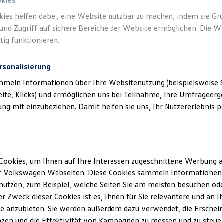
okies
kies helfen dabei, eine Website nutzbar zu machen, indem sie G
Verantwort
und Zugriff auf sichere Bereiche der Website ermöglichen. Die W
GmbH
(
Im
tig funktionieren.
rsonalisierung
mmeln Informationen über Ihre Websitenutzung (beispielsweise S
eite, Klicks) und ermöglichen uns bei Teilnahme, Ihre Umfrageerge
g mit einzubeziehen. Damit helfen sie uns, Ihr Nutzererlebnis pe
Cookies, um Ihnen auf Ihre Interessen zugeschnittene Werbung a
Unsere Abteilungen
r Volkswagen Webseiten. Diese Cookies sammeln Informationen 
utzen, zum Beispiel, welche Seiten Sie am meisten besuchen oder
Montag
-
Freitag
07:00
-
18:00
Uhr
r Zweck dieser Cookies ist es, Ihnen für Sie relevantere und an I
Samstag
08:00
-
13:00
Uhr
e anzubieten. Sie werden außerdem dazu verwendet, die Erschein
Sonntag
Geschlossen
zen und die Effektivität von Kampagnen zu messen und zu steuern