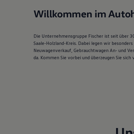
Hybridautos
Marke und Erlebnis
Willkommen im Autoh
Volkswagen R und R Experience
R-Modelle
R Experience
Driving Experience
Die Unternehmensgruppe Fischer ist seit über 
Volkswagen entdecken
Werkbesichtigung
Saale-Holzland-Kreis. Dabei legen wir besonders
Factory visit
Neuwagenverkauf, Gebrauchtwagen An- und Verkauf
Lifestyle Shop
da. Kommen Sie vorbei und überzeugen Sie sich
T-Roc Kollektion
Golf Kollektion
ID. Kollektion
Volkswagen Kollektion
R-Kollektion
GTI Kollektion
Fußball Drop
we drive football
#wedriveproud
Besitzer und Service
myVolkswagen
Software Updates
Service und Ersatzteile
Un
Inspektion und HU/AU
Reparaturen und Checks