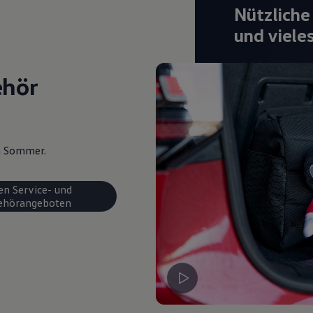
Nützliche
und viele
ehör
en Sommer.
en Service- und
ehörangeboten