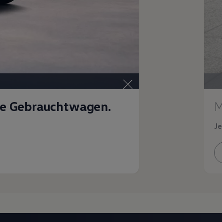
te Gebrauchtwagen.
M
Je