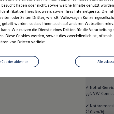
 besucht haben oder nicht, sowie welche Inhalte genutzt worden s
rzeugangebot
Servicetermin buchen
rdern
 Identifikation Ihres Browsers sowie Ihres Internetgeräts. Die 
iten oder Seiten Dritter, wie z.B. Volkswagen Konzerngesellsch
 geteilt werden, sodass Ihnen auch auf anderen Webseiten rel
kann. Wir nutzen die Dienste eines Dritten für die Verarbeitung 
. Diese Cookies werden, soweit dies zweckdienlich ist, oftmals
Trend
täten von Dritten verlinkt.
Trend
e Cookies ablehnen
Alle zulass
Cleverer Einstie
✓
Radio "Compo
✓
Notruf
-
Servic
ggf. VW
-
Connec
✓
Notbremsassis
210 km/h)