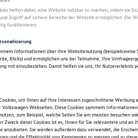
okies
kies helfen dabei, eine Website nutzbar zu machen, indem sie G
und Zugriff auf sichere Bereiche der Website ermöglichen. Die W
tig funktionieren.
rsonalisierung
mmeln Informationen über Ihre Websitenutzung (beispielsweise S
eite, Klicks) und ermöglichen uns bei Teilnahme, Ihre Umfrageerge
g mit einzubeziehen. Damit helfen sie uns, Ihr Nutzererlebnis pe
Cookies, um Ihnen auf Ihre Interessen zugeschnittene Werbung a
r Volkswagen Webseiten. Diese Cookies sammeln Informationen 
utzen, zum Beispiel, welche Seiten Sie am meisten besuchen oder
r Zweck dieser Cookies ist es, Ihnen für Sie relevantere und an I
e anzubieten. Sie werden außerdem dazu verwendet, die Erschein
zen und die Effektivität von Kampagnen zu messen und zu steuern