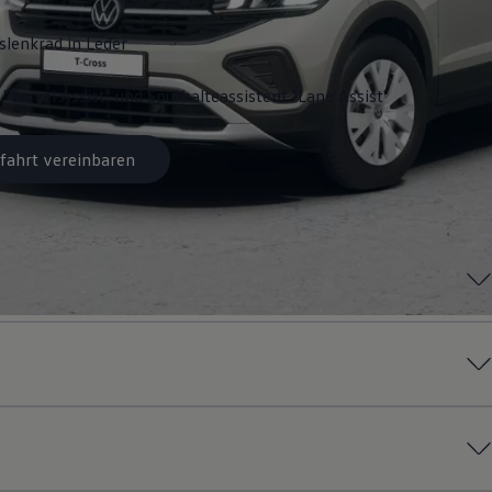
slenkrad in Leder
 "Travel Assist" und Spurhalteassistent "Lane Assist"
fahrt vereinbaren