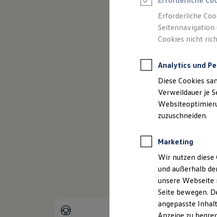
Erforderliche Co
Reifenpakete
Leasing
Erforderliche Coo
Leasing-Angebote
Seitennavigation 
Gebrauchtwagen Leasing
Cookies nicht rich
Junge Gebrauchtwagen-Leasing
Elektroauto Leasing
Kleinwagen-Leasing
Analytics und Pe
Leasing ohne Anzahlung
Finanzierung
Diese Cookies sa
Autokredit mit Schlussrate
(
Impressum & Rechtliches
)
Versicherungen und Garantien
Verweildauer je S
Kfz-Versicherung
Websiteoptimierun
Restschuldversicherungen
zuzuschneiden.
Garantien
Wartungsverträge
Geschäftskunden
Marketing
Professional Class bei Volkswagen
Großkunden
Wir nutzen diese 
Behörden
und außerhalb de
Direktkunden
Sonderfahrzeuge
unsere Webseite n
Anpfiff zum Gewinn
Seite bewegen. De
Elektromobilität
angepasste Inhalt
Elektroautos
ID. Tutorials
Anzeige zu begren