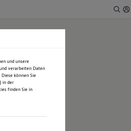
hen und unsere
 und verarbeiten Daten
. Diese können Sie
 in der
es finden Sie in