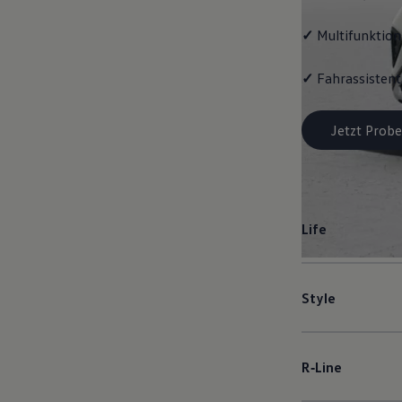
✓
Multifunktion
✓
Fahrassistent
Jetzt Probe
Life
Style
R‑Line