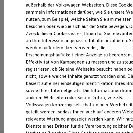
Elektrofahrzeugkonzepte
außerhalb der Volkswagen Webseiten. Diese Cookie
Probefahrt vereinbaren
ID. EVERY1
sammeln Informationen darüber, wie Sie unsere We
Reichweite
nutzen, zum Beispiel, welche Seiten Sie am meisten
Reichweite der ID. Modelle
Reichweite im Winter
besuchen oder wie Sie sich auf der Seite bewegen. D
Rekuperation
Zweck dieser Cookies ist es, Ihnen für Sie relevante
Laden
an Ihre Interessen angepasste Inhalte anzubieten. S
Fahrzeugangebot anfordern
Laden unterwegs
Laden Zuhause
werden außerdem dazu verwendet, die
Ladestationen finden
Erscheinungshäufigkeit einer Anzeige zu begrenzen 
Ladezeitensimulator
Effektivität von Kampagnen zu messen und zu steue
Batterie
Sicherheit
registrieren, ob Sie eine Webseite besucht haben od
Garantie und Lebensdauer
Servicetermin buchen
nicht, sowie welche Inhalte genutzt worden sind. Di
Nachhaltigkeit
basiert auf einer eindeutigen Identifikation Ihres B
Technologie
Kosten und Kauf
sowie Ihres Internetgeräts. Die Informationen kön
Verbrauchskosten
anderen Webseiten oder Seiten Dritter, wie z.B.
Kaufoptionen
Volkswagen Konzerngesellschaften oder Werbetrei
E-Auto-Förderung
Serviceanfrage stellen
Software und Konnektivität
geteilt werden, sodass Ihnen auch auf anderen Web
Die ID. Software 6
relevante Werbung angezeigt werden kann. Wir nut
ID. Software Versionen und Updates
Dienste eines Dritten für die Verarbeitung solcher D
Digitale Extras
Schnittstellen zu Ihrem ID.