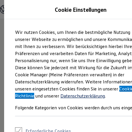
Modelle und Konfigurator
Cookie Einstellungen
Konfigurator
Modelle vergleichen
Konfiguration laden
Zum
Zum
Autosuche
Wir nutzen Cookies, um Ihnen die bestmögliche Nutzung
Hauptinhalt
Footer
Elektroautos
springen
springen
unserer Webseite zu ermöglichen und unsere Kommunika
ENERGY Sondermodelle
Nutzfahrzeuge
mit Ihnen zu verbessern. Wir berücksichtigen hierbei Ihr
SUV und CUV
Präferenzen und verarbeiten Daten für Marketing, Analyt
Familienautos
Personalisierung nur, wenn Sie uns Ihre Einwilligung gebe
Kombis
Kompaktwagen
Diese können Sie jederzeit mit Wirkung für die Zukunft i
Sportwagen
Cookie Manager (Meine Präferenzen verwalten) in der
Schnell verfügbare Fahrzeuge
Angebote und Produkte
Datenschutzerklärung widerrufen. Weitere Informatione
Aktuelle Angebote
unseren eingesetzten Cookies finden Sie in unserer
Cooki
E-Auto-Förderung
Richtlinie
und unserer
Datenschutzerklärung
.
Volkswagen Marktplatz
Die ENERGY Sondermodelle
Folgende Kategorien von Cookies werden durch uns einge
Junge Gebrauchtwagen und Gebrauchtwagen
Volkswagen Zertifizierte Gebrauchtwagen
Elektromobilität bei Gebrauchtwagen
Zubehör- und Serviceangebote
Saisonangebote
Erforderliche Cookies