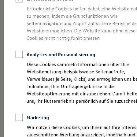
Reifenpakete
Leasing
Erforderliche Cookies helfen dabei, eine Website nu
Leasing-Angebote
zu machen, indem sie Grundfunktionen wie
Abenteuer Leben.
Der
Gebrauchtwagen Leasing
Seitennavigation und Zugriff auf sichere Bereiche de
Junge Gebrauchtwagen-Leasing
Elektroauto Leasing
Website ermöglichen. Die Website kann ohne diese
Tiguan.
Kleinwagen-Leasing
Cookies nicht richtig funktionieren.
Leasing ohne Anzahlung
Finanzierung
Autokredit mit Schlussrate
Analytics und Personalisierung
Versicherungen und Garantien
Kfz-Versicherung
Diese Cookies sammeln Informationen über Ihre
Restschuldversicherungen
Websitenutzung (beispielsweise Seitenaufrufe,
Garantien
Verweildauer je Seite, Klicks) und ermöglichen uns b
Wartungsverträge
Geschäftskunden
Teilnahme, Ihre Umfrageergebnisse in die
Professional Class bei Volkswagen
Websiteoptimierung mit einzubeziehen. Damit helfe
Großkunden
uns, Ihr Nutzererlebnis persönlich auf Sie zuzuschne
Behörden
(
Impressum & Rechtliches
)
Direktkunden
Sonderfahrzeuge
Marketing
Anpfiff zum Gewinn
Elektromobilität
Wir nutzen diese Cookies, um Ihnen auf Ihre Intere
Elektroautos
zugeschnittene Werbung anzuzeigen, innerhalb und
ID. Tutorials