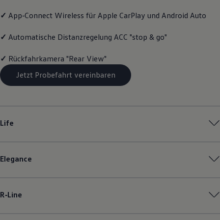
Magazin
✓
App‑Connect
Wireless für Apple
CarPlay
und
Android
Auto
Lifestyle
Transport
Familie
✓
Automatische Distanzregelung ACC "stop & go"
Elektromobilität
Volkswagen R
✓
Rückfahrkamera "Rear View"
Pannen- und Unfallhilfe
Volkswagen Kundenbetreuung
Jetzt Probefahrt vereinbaren
Life
Elegance
R‑Line