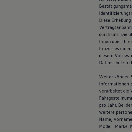
Magazin
Bestätigungsmai
Lifestyle
Identifizierung
Transport
Diese Erhebung 
Familie
Elektromobilität
Vertragsanbahnu
Volkswagen R
durch uns. Die 
Pannen- und Unfallhilfe
Ihnen über Ihre
Volkswagen Kundenbetreuung
Prozesses einem
diesem Volkswag
Datenschutzerk
Weiter können S
Informationen z
verarbeitet die
Fahrgestellnumm
pro Jahr. Bei d
weitere person
Name, Vorname, 
Modell, Marke, 