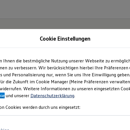
Cookie Einstellungen
m Ihnen die bestmögliche Nutzung unserer Webseite zu ermöglic
ohaus Füllgraf Neuru
en zu verbessern. Wir berücksichtigen hierbei Ihre Präferenzen
cs und Personalisierung nur, wenn Sie uns Ihre Einwilligung geben
GmbH | Impressum &
für die Zukunft im Cookie Manager (Meine Präferenzen verwalten)
iderrufen. Weitere Informationen zu unseren eingesetzten Cooki
nie
und unserer
Datenschutzerklärung
.
Rechtliches
on Cookies werden durch uns eingesetzt:
nden Sie Informationen über uns (Autohaus 