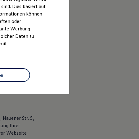
ind. Dies basiert auf
Informationen können
aften oder
evante Werbung
solcher Daten zu
 mit
en
 Nauener Str. 5,
tung Ihrer
er Webseite.