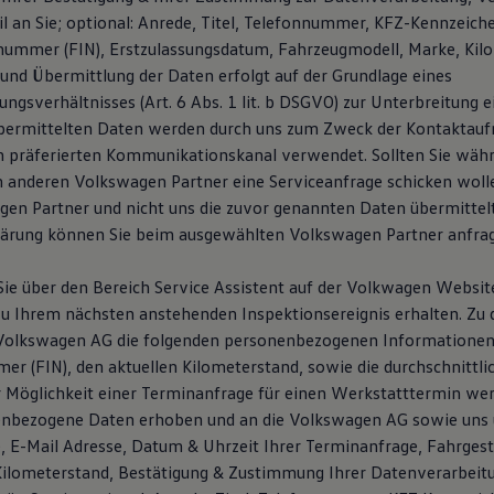
l an Sie; optional: Anrede, Titel, Telefonnummer, KFZ-Kennzeich
snummer (FIN), Erstzulassungsdatum, Fahrzeugmodell, Marke, Kil
und Übermittlung der Daten erfolgt auf der Grundlage eines
ngsverhältnisses (Art. 6 Abs. 1 lit. b DSGVO) zur Unterbreitung 
übermittelten Daten werden durch uns zum Zweck der Kontaktau
n präferierten Kommunikationskanal verwendet. Sollten Sie wäh
 anderen Volkswagen Partner eine Serviceanfrage schicken woll
en Partner und nicht uns die zuvor genannten Daten übermittelt.
lärung können Sie beim ausgewählten Volkswagen Partner anfra
ie über den Bereich Service Assistent auf der Volkwagen Websi
u Ihrem nächsten anstehenden Inspektionsereignis erhalten. Zu
 Volkswagen AG die folgenden personenbezogenen Informationen
er (FIN), den aktuellen Kilometerstand, sowie die durchschnittli
er Möglichkeit einer Terminanfrage für einen Werkstatttermin wer
enbezogene Daten erhoben und an die Volkswagen AG sowie uns 
E-Mail Adresse, Datum & Uhrzeit Ihrer Terminanfrage, Fahrges
Kilometerstand, Bestätigung & Zustimmung Ihrer Datenverarbeit