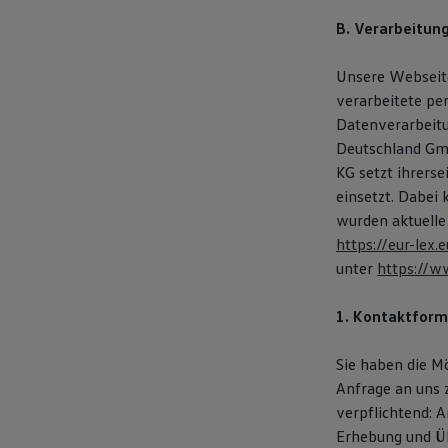
Hybridautos
B. Verarbeitun
Marke und Erlebnis
Volkswagen R und R Experience
R-Modelle
Unsere Webseite
R Experience
verarbeitete pe
Driving Experience
Volkswagen entdecken
Datenverarbeit
Werkbesichtigung
Deutschland Gmb
Factory visit
KG setzt ihrers
Lifestyle Shop
T-Roc Kollektion
einsetzt. Dabei
Golf Kollektion
wurden aktuelle
ID. Kollektion
https://eur-le
Volkswagen Kollektion
R-Kollektion
unter
https://w
GTI Kollektion
Fußball Drop
1. Kontaktform
we drive football
#wedriveproud
Besitzer und Service
Sie haben die M
myVolkswagen
Anfrage an uns 
Software Updates
Service und Ersatzteile
verpflichtend: 
Inspektion und HU/AU
Erhebung und Üb
Reparaturen und Checks