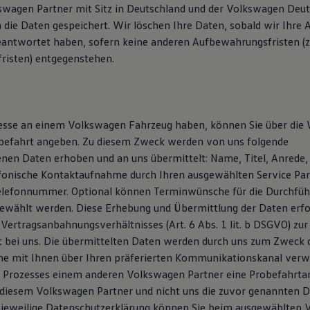
kswagen Partner mit Sitz in Deutschland und der Volkswagen De
die Daten gespeichert. Wir löschen Ihre Daten, sobald wir Ihre A
eantwortet haben, sofern keine anderen Aufbewahrungsfristen (z. 
risten) entgegenstehen.
resse an einem Volkswagen Fahrzeug haben, können Sie über die
befahrt angeben. Zu diesem Zweck werden von uns folgende
en Daten erhoben und an uns übermittelt: Name, Titel, Anrede, 
efonische Kontaktaufnahme durch Ihren ausgewählten Service Pa
elefonnummer. Optional können Terminwünsche für die Durchfüh
ewählt werden. Diese Erhebung und Übermittlung der Daten erfol
 Vertragsanbahnungsverhältnisses (Art. 6 Abs. 1 lit. b DSGVO) zu
t bei uns. Die übermittelten Daten werden durch uns zum Zweck 
 mit Ihnen über Ihren präferierten Kommunikationskanal verwe
 Prozesses einem anderen Volkswagen Partner eine Probefahrta
diesem Volkswagen Partner und nicht uns die zuvor genannten 
e jeweilige Datenschutzerklärung können Sie beim ausgewählten