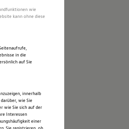
 Inhalten
führt sind.
rundfunktionen wie
ebsite kann ohne diese
eitenaufrufe,
bnisse in die
rsönlich auf Sie
nzuzeigen, innerhalb
darüber, wie Sie
 wie Sie sich auf der
hre Interessen
ungshäufigkeit einer
. Sie registrieren, ob