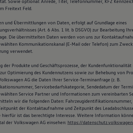
ität. Sowie optional: Anrede, Titel, Telefonnummer, KFZ Kennzei
m Freitext Feld.
n und Übermittlungen von Daten, erfolgt auf Grundlage eines
gsverhältnisses (Art. 6 Abs. 1 lit. b DSGVO) zur Bearbeitung Ihr
age. Die übermittelten Daten werden von uns zur Kontaktaufna
ewählten Kommunikationskanal (E-Mail oder Telefon) zum Zweck
rung verwendet.
g der Produkte und Geschäftsprozesse, der Kundenfunktionalität 
zur Optimierung des Kundennutzens sowie zur Behebung von Pro
Volkswagen AG die Daten Ihrer Service-Terminanfrage (z. B.
ikationsnummer, Servicebedarfskategorie, Sendedatum der Termi
wählten Service Partner und Informationen zum vereinbarten Se
mitteln wir die folgenden Daten: Fahrzeugidentifikationsnummer,
itpunkt der Kontaktaufnahme und Zeitpunkt des Leadabschlusse
 hierfür ist das berechtigte Interesse. Weitere Information könn
tal der Volkswagen AG einsehen:
https://datenschutz.volkswagen