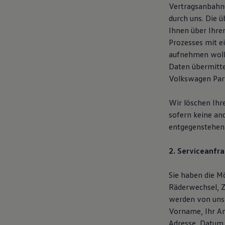
Vertragsanbahnu
Motorenöl und Flüssigkeiten
Räder und Reifen
durch uns. Die 
Pannen- und Unfallhilfe
Ihnen über Ihre
Economy Service
Prozesses mit e
Volkswagen Teile
Zubehör
aufnehmen woll
Modellspezifisches Zubehör
Daten übermitte
Schutz und Pflege
Volkswagen Part
Transport
Entertainment und Elektronik
Individualisieren
Wir löschen Ihr
Wallbox und Ladekabel
sofern keine an
Digitale Extras
Dienste für Ihr Modell finden
entgegenstehen
Volkswagen Apps, Login und Shop
Handy und Fahrzeug verbinden
2. Serviceanfra
Updates für Software, Karten und Radio
Über Ihr Auto
Vorgängermodelle
Sie haben die Mö
Kundeninformationen
Räderwechsel, Z
Volkswagen Kundenbetreuung
Warn- und Kontrollleuchten
werden von uns
Assistenzsysteme
Vorname, Ihr An
Digitale Betriebsanleitung
Adresse, Datum 
Live Beratung