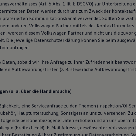
ngsverhältnisses (Art. 6 Abs. 1 lit. b DSGVO) zur Unterbreitung 
übermittelten Daten werden durch uns zum Zweck der Kontaktau
n präferierten Kommunikationskanal verwendet. Sollten Sie wäh
inem anderen Volkswagen Partner mittels des Kontaktformulars
en, werden diesem Volkswagen Partner und nicht uns die zuvor
lt. Die jeweilige Datenschutzerklärung können Sie beim ausgewä
ner anfragen.
e Daten, sobald wir Ihre Anfrage zu Ihrer Zufriedenheit beantwor
deren Aufbewahrungsfristen (z. B. steuerliche Aufbewahrungsfris
.
gen (u. a. über die Händlersuche)
glichkeit, eine Serviceanfrage zu den Themen (Inspektion/Öl-Serv
ubehör, Hauptuntersuchung, Sonstiges) an uns zu versenden. Zu
 folgende personenbezogene Daten erhoben und an uns übermitt
liegen (Freitext-Feld), E-Mail Adresse, gewünschter Volkswagen P
Ihrer Bestätigung & Ihrer Zustimmung zur Datenverarbeitung, V