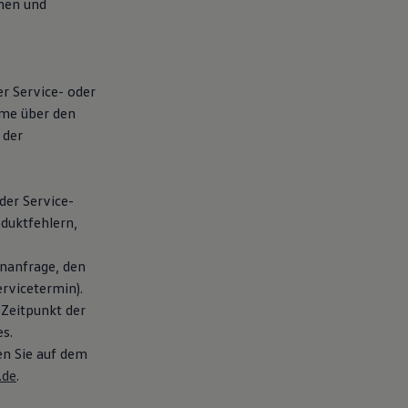
chen und
er Service- oder
hme über den
 der
der Service-
duktfehlern,
nanfrage, den
rvicetermin).
 Zeitpunkt der
s.
en Sie auf dem
.de
.