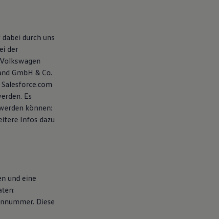
 dabei durch uns
ei der
 Volkswagen
land GmbH & Co.
 Salesforce.com
werden. Es
 werden können:
eitere Infos dazu
en und eine
aten:
fonnummer. Diese