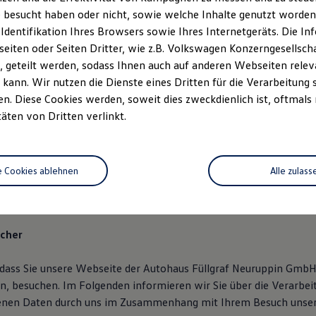
 besucht haben oder nicht, sowie welche Inhalte genutzt worden s
/ 82 20-0
 Identifikation Ihres Browsers sowie Ihres Internetgeräts. Die 
 20-20
iten oder Seiten Dritter, wie z.B. Volkswagen Konzerngesellsch
graf@ah.fuellgraf.vapn.de
 geteilt werden, sodass Ihnen auch auf anderen Webseiten rel
kann. Wir nutzen die Dienste eines Dritten für die Verarbeitung 
 Andreas Heidrich, Christine Heidrich
. Diese Cookies werden, soweit dies zweckdienlich ist, oftmals
280017
täten von Dritten verlinkt.
r: Amtsgericht Neuruppin HRB 4574
e Cookies ablehnen
Alle zulass
chutzerklärung
icher
 dass Sie unsere Webseite der Autohaus Füllgraf Neuruppin GmbH,
, besuchen. Im Folgenden informieren wir Sie über die Verarbei
nen Daten durch uns im Zusammenhang mit Ihrem Besuch unser