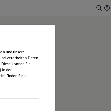
hen und unsere
ppin
 und verarbeiten Daten
. Diese können Sie
 in der
es finden Sie in
Füllgraf