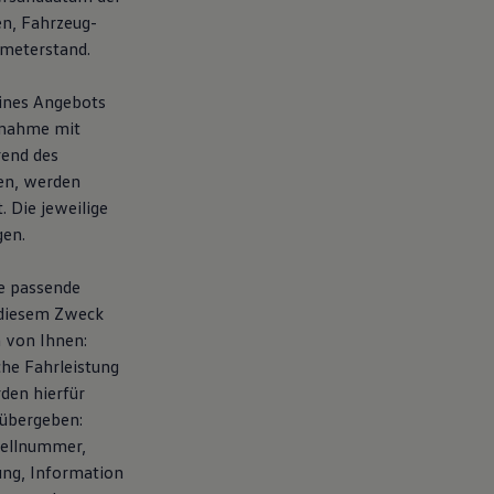
en, Fahrzeug-
ometerstand.
eines Angebots
fnahme mit
rend des
en, werden
 Die jeweilige
gen.
te passende
 diesem Zweck
 von Ihnen:
che Fahrleistung
den hierfür
übergeben:
tellnummer,
ung, Information