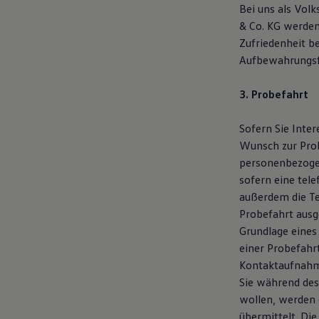
Bei uns als Vol
& Co. KG werden 
Zufriedenheit b
Aufbewahrungsf
3. Probefahrt
Sofern Sie Inte
Wunsch zur Pro
personenbezogen
sofern eine tel
außerdem die T
Probefahrt ausg
Grundlage eines
einer Probefahr
Kontaktaufnahme
Sie während des
wollen, werden 
übermittelt. Di