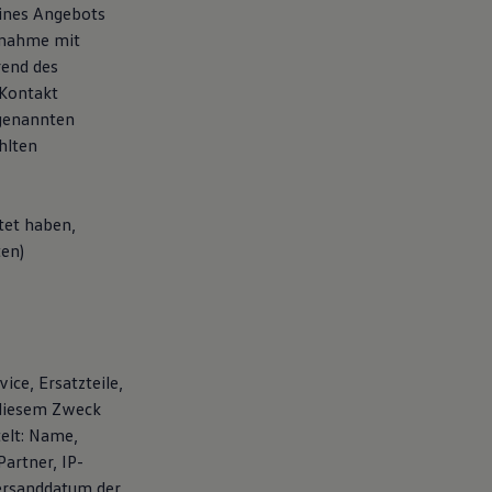
eines Angebots
fnahme mit
rend des
 Kontakt
 genannten
hlten
tet haben,
ten)
ice, Ersatzteile,
 diesem Zweck
elt: Name,
artner, IP-
ersanddatum der