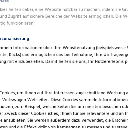
n GmbH) als verantwortlichen Anbieter von
okies
ten, die auf dieser Website speziell aufge
kies helfen dabei, eine Website nutzbar zu machen, indem sie G
und Zugriff auf sichere Bereiche der Website ermöglichen. Die W
tig funktionieren.
rsonalisierung
mmeln Informationen über Ihre Websitenutzung (beispielsweise S
eite, Klicks) und ermöglichen uns bei Teilnahme, Ihre Umfrageerge
klärung
g mit einzubeziehen. Damit helfen sie uns, Ihr Nutzererlebnis pe
ssum
Cookies, um Ihnen auf Ihre Interessen zugeschnittene Werbung a
r Volkswagen Webseiten. Diese Cookies sammeln Informationen 
utzen, zum Beispiel, welche Seiten Sie am meisten besuchen oder
raf Neuruppin GmbH
r Zweck dieser Cookies ist es, Ihnen für Sie relevantere und an I
 5
e anzubieten. Sie werden außerdem dazu verwendet, die Erschein
in
zen und die Effektivität von Kampagnen zu messen und zu steuern