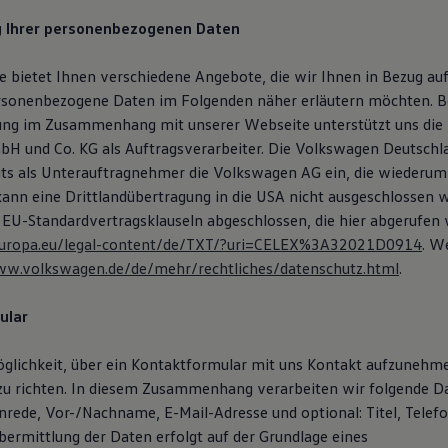
g Ihrer personenbezogenen Daten
 bietet Ihnen verschiedene Angebote, die wir Ihnen in Bezug auf
rsonenbezogene Daten im Folgenden näher erläutern möchten. B
ung im Zusammenhang mit unserer Webseite unterstützt uns die
H und Co. KG als Auftragsverarbeiter. Die Volkswagen Deutsch
eits als Unterauftragnehmer die Volkswagen AG ein, die wiederum
 kann eine Drittlandübertragung in die USA nicht ausgeschlossen 
 EU-Standardvertragsklauseln abgeschlossen, die hier abgerufen
x.europa.eu/legal-content/de/TXT/?uri=CELEX%3A32021D0914
. W
ww.volkswagen.de/de/mehr/rechtliches/datenschutz.html
.
ular
öglichkeit, über ein Kontaktformular mit uns Kontakt aufzunehm
zu richten. In diesem Zusammenhang verarbeiten wir folgende D
Anrede, Vor-/Nachname, E-Mail-Adresse und optional: Titel, Tele
ermittlung der Daten erfolgt auf der Grundlage eines