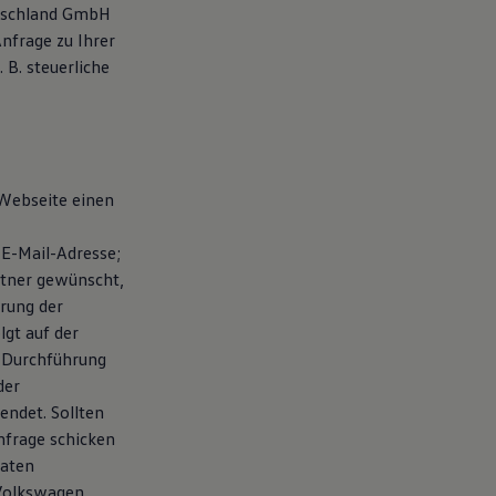
utschland GmbH
nfrage zu Ihrer
B. steuerliche
 Webseite einen
E-Mail-Adresse;
rtner gewünscht,
rung der
gt auf der
r Durchführung
der
ndet. Sollten
nfrage schicken
Daten
 Volkswagen