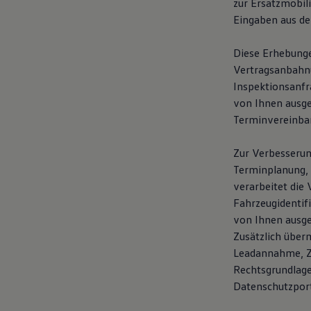
zur Ersatzmobil
Eingaben aus de
Diese Erhebunge
Vertragsanbahnun
Inspektionsanfr
von Ihnen ausg
Terminvereinba
Zur Verbesserun
Terminplanung, 
verarbeitet die 
Fahrzeugidentif
von Ihnen ausge
Zusätzlich über
Leadannahme, Ze
Rechtsgrundlage
Datenschutzpor