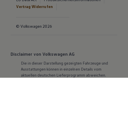
Vertrag Widerrufen
© Volkswagen 2026
Disclaimer von Volkswagen AG
Die in dieser Darstellung gezeigten Fahrzeuge und
Ausstattungen können in einzelnen Details vom
aktuellen deutschen Lieferprogramm abweichen.
Abgebildet sind teilweise Sonderausstattungen der
Fahrzeuge gegen Mehrpreis.
Bitte beachten Sie auch unseren Konfigurator für eine
Übersicht der aktuell verfügbaren Modelle und
Ausstattungen.
Die angegebenen Verbrauchs- und Emissionswerte
beziehen sich nicht auf ein einzelnes Fahrzeug und sind
nicht Bestandteil des Angebots, sondern dienen allein