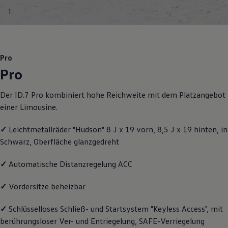
Motorenöl und Flüssigkeiten
1
Räder und Reifen
Pannen- und Unfallhilfe
Economy Service
Volkswagen Teile
Zubehör
Pro
Modellspezifisches Zubehör
Pro
Schutz und Pflege
Transport
Entertainment und Elektronik
Der ID.7 Pro kombiniert hohe Reichweite mit dem Platzangebot
Individualisieren
einer Limousine.
Wallbox und Ladekabel
Digitale Extras
Dienste für Ihr Modell finden
✓
Leichtmetallräder "Hudson" 8 J x 19 vorn, 8,5 J x 19 hinten, in
Volkswagen Apps, Login und Shop
Schwarz, Oberfläche glanzgedreht
Handy und Fahrzeug verbinden
Updates für Software, Karten und Radio
Über Ihr Auto
✓
Automatische Distanzregelung ACC
Vorgängermodelle
Kundeninformationen
✓
Vordersitze beheizbar
Volkswagen Kundenbetreuung
Warn- und Kontrollleuchten
✓
Schlüsselloses Schließ- und Startsystem "Keyless Access", mit
Assistenzsysteme
Digitale Betriebsanleitung
berührungsloser Ver- und Entriegelung, SAFE-Verriegelung
Live Beratung