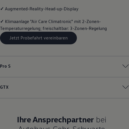
Magazin
✓
Augmented-Reality-Head-up-Display
Lifestyle
Transport
Familie
✓
Klimaanlage "Air Care Climatronic" mit 2-Zonen-
Elektromobilität
Temperaturregelung; freischaltbar: 3-Zonen-Regelung
Volkswagen R
Pannen- und Unfallhilfe
Jetzt Probefahrt vereinbaren
Volkswagen Kundenbetreuung
Pro S
GTX
Ihre Ansprechpartner
bei
Autohaus Gebr. Schwarte