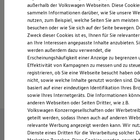
Elektrofahrzeugkonzepte
außerhalb der Volkswagen Webseiten. Diese Cookie
ID. EVERY1
sammeln Informationen darüber, wie Sie unsere We
Probefahrt vereinbaren
Reichweite
nutzen, zum Beispiel, welche Seiten Sie am meisten
Reichweite der ID. Modelle
Reichweite im Winter
besuchen oder wie Sie sich auf der Seite bewegen. D
Rekuperation
Zweck dieser Cookies ist es, Ihnen für Sie relevante
Laden
an Ihre Interessen angepasste Inhalte anzubieten. S
Laden unterwegs
Fahrzeugangebot anfordern
Laden Zuhause
werden außerdem dazu verwendet, die
Ladestationen finden
Erscheinungshäufigkeit einer Anzeige zu begrenzen 
Ladezeitensimulator
Effektivität von Kampagnen zu messen und zu steue
Batterie
Sicherheit
registrieren, ob Sie eine Webseite besucht haben od
Garantie und Lebensdauer
nicht, sowie welche Inhalte genutzt worden sind. Di
Nachhaltigkeit
Serviceanfrage stellen
basiert auf einer eindeutigen Identifikation Ihres B
Technologie
Kosten und Kauf
sowie Ihres Internetgeräts. Die Informationen kön
Verbrauchskosten
anderen Webseiten oder Seiten Dritter, wie z.B.
Kaufoptionen
Volkswagen Konzerngesellschaften oder Werbetrei
E-Auto-Förderung
Software und Konnektivität
geteilt werden, sodass Ihnen auch auf anderen Web
Die ID. Software 6
relevante Werbung angezeigt werden kann. Wir nut
ID. Software Versionen und Updates
Dienste eines Dritten für die Verarbeitung solcher D
Digitale Extras
Schnittstellen zu Ihrem ID.