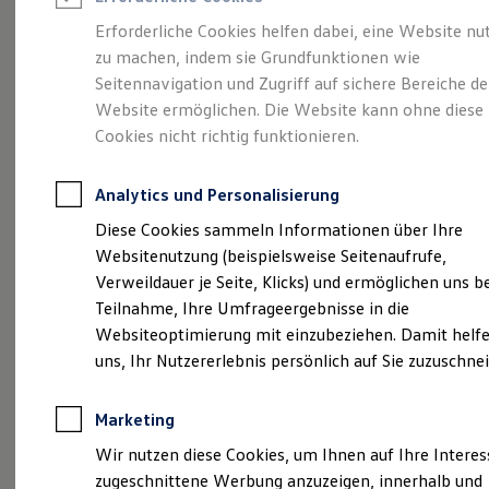
Reifenpakete
Leasing
Erforderliche Cookies helfen dabei, eine Website nu
Leasing-Angebote
zu machen, indem sie Grundfunktionen wie
Größer. Entspannter.
Gebrauchtwagen Leasing
Seitennavigation und Zugriff auf sichere Bereiche de
Junge Gebrauchtwagen-Leasing
Elektroauto Leasing
Website ermöglichen. Die Website kann ohne diese
Reichweiter.
Der ID.7.
Kleinwagen-Leasing
Cookies nicht richtig funktionieren.
Leasing ohne Anzahlung
Finanzierung
Autokredit mit Schlussrate
Analytics und Personalisierung
Versicherungen und Garantien
Kfz-Versicherung
Diese Cookies sammeln Informationen über Ihre
Restschuldversicherungen
Websitenutzung (beispielsweise Seitenaufrufe,
Garantien
Verweildauer je Seite, Klicks) und ermöglichen uns b
Wartungsverträge
Geschäftskunden
Teilnahme, Ihre Umfrageergebnisse in die
Professional Class bei Volkswagen
Websiteoptimierung mit einzubeziehen. Damit helfe
Großkunden
uns, Ihr Nutzererlebnis persönlich auf Sie zuzuschne
Behörden
Direktkunden
(
Impressum & Rechtliches
)
Sonderfahrzeuge
Marketing
Anpfiff zum Gewinn
Elektromobilität
Wir nutzen diese Cookies, um Ihnen auf Ihre Intere
Elektroautos
zugeschnittene Werbung anzuzeigen, innerhalb und
ID. Tutorials