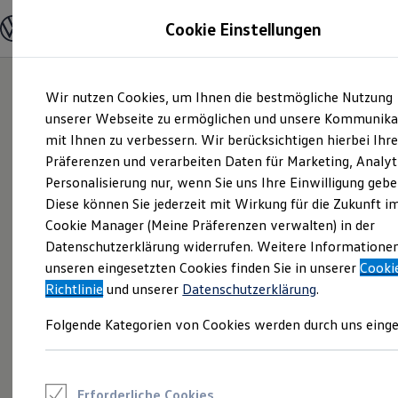
Modelle und Konfigurator
Cookie Einstellungen
Konfigurator
Modelle vergleichen
Konfiguration laden
Zum
Zum
Autosuche
Wir nutzen Cookies, um Ihnen die bestmögliche Nutzung
Hauptinhalt
Footer
Elektroautos
springen
springen
unserer Webseite zu ermöglichen und unsere Kommunika
ENERGY Sondermodelle
Nutzfahrzeuge
mit Ihnen zu verbessern. Wir berücksichtigen hierbei Ihr
SUV und CUV
Präferenzen und verarbeiten Daten für Marketing, Analyt
Familienautos
Personalisierung nur, wenn Sie uns Ihre Einwilligung gebe
Kombis
Kompaktwagen
Diese können Sie jederzeit mit Wirkung für die Zukunft i
Sportwagen
Cookie Manager (Meine Präferenzen verwalten) in der
Schnell verfügbare Fahrzeuge
Angebote und Produkte
Datenschutzerklärung widerrufen. Weitere Informatione
Aktuelle Angebote
unseren eingesetzten Cookies finden Sie in unserer
Cooki
E-Auto-Förderung
Richtlinie
und unserer
Datenschutzerklärung
.
Volkswagen Marktplatz
Die ENERGY Sondermodelle
Folgende Kategorien von Cookies werden durch uns einge
Junge Gebrauchtwagen und Gebrauchtwagen
Volkswagen Zertifizierte Gebrauchtwagen
Elektromobilität bei Gebrauchtwagen
Zubehör- und Serviceangebote
Saisonangebote
Erforderliche Cookies