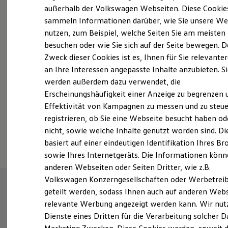
Elektrofahrzeugkonzepte
außerhalb der Volkswagen Webseiten. Diese Cookie
Probefahrt vereinbaren
ID. EVERY1
sammeln Informationen darüber, wie Sie unsere We
Reichweite
nutzen, zum Beispiel, welche Seiten Sie am meisten
Reichweite der ID. Modelle
Reichweite im Winter
besuchen oder wie Sie sich auf der Seite bewegen. D
Rekuperation
Zweck dieser Cookies ist es, Ihnen für Sie relevante
Laden
an Ihre Interessen angepasste Inhalte anzubieten. S
Fahrzeugangebot anfordern
Laden unterwegs
Laden Zuhause
werden außerdem dazu verwendet, die
Ladestationen finden
Erscheinungshäufigkeit einer Anzeige zu begrenzen 
Ladezeitensimulator
Effektivität von Kampagnen zu messen und zu steue
Batterie
Sicherheit
registrieren, ob Sie eine Webseite besucht haben od
Garantie und Lebensdauer
Serviceanfrage stellen
nicht, sowie welche Inhalte genutzt worden sind. Di
Nachhaltigkeit
basiert auf einer eindeutigen Identifikation Ihres B
Technologie
Kosten und Kauf
sowie Ihres Internetgeräts. Die Informationen kön
Verbrauchskosten
anderen Webseiten oder Seiten Dritter, wie z.B.
Kaufoptionen
Volkswagen Konzerngesellschaften oder Werbetrei
E-Auto-Förderung
Software und Konnektivität
geteilt werden, sodass Ihnen auch auf anderen Web
Die ID. Software 6
relevante Werbung angezeigt werden kann. Wir nut
ID. Software Versionen und Updates
Dienste eines Dritten für die Verarbeitung solcher D
Digitale Extras
Schnittstellen zu Ihrem ID.