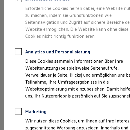
Reifenpakete
Leasing
Erforderliche Cookies helfen dabei, eine Website nu
Leasing-Angebote
zu machen, indem sie Grundfunktionen wie
Eleganzschön
Gebrauchtwagen Leasing
Seitennavigation und Zugriff auf sichere Bereiche de
Junge Gebrauchtwagen-Leasing
Elektroauto Leasing
Website ermöglichen. Die Website kann ohne diese
großartig.
Der Passat.
Kleinwagen-Leasing
Cookies nicht richtig funktionieren.
Leasing ohne Anzahlung
Finanzierung
Autokredit mit Schlussrate
Analytics und Personalisierung
Versicherungen und Garantien
Kfz-Versicherung
Diese Cookies sammeln Informationen über Ihre
Restschuldversicherungen
Websitenutzung (beispielsweise Seitenaufrufe,
Garantien
Verweildauer je Seite, Klicks) und ermöglichen uns b
Wartungsverträge
Geschäftskunden
Teilnahme, Ihre Umfrageergebnisse in die
Professional Class bei Volkswagen
Websiteoptimierung mit einzubeziehen. Damit helfe
Großkunden
uns, Ihr Nutzererlebnis persönlich auf Sie zuzuschne
Behörden
(
Impressum & Rechtliches
)
Direktkunden
Sonderfahrzeuge
Marketing
Anpfiff zum Gewinn
Elektromobilität
Wir nutzen diese Cookies, um Ihnen auf Ihre Intere
Elektroautos
zugeschnittene Werbung anzuzeigen, innerhalb und
ID. Tutorials