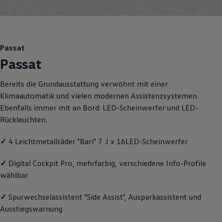
Motorenöl und Flüssigkeiten
Räder und Reifen
Pannen- und Unfallhilfe
Economy Service
Volkswagen Teile
Passat
Zubehör
Passat
Modellspezifisches Zubehör
Schutz und Pflege
Transport
Bereits die Grundausstattung verwöhnt mit einer
Entertainment und Elektronik
Klimaautomatik und vielen modernen Assistenzsystemen.
Individualisieren
Wallbox und Ladekabel
Ebenfalls immer mit an Bord: LED-Scheinwerfer und LED-
Digitale Extras
Rückleuchten.
Dienste für Ihr Modell finden
Volkswagen Apps, Login und Shop
✓
4 Leichtmetallräder "Bari" 7 J x 16LED-Scheinwerfer
Handy und Fahrzeug verbinden
Updates für Software, Karten und Radio
Über Ihr Auto
✓
Digital Cockpit Pro, mehrfarbig, verschiedene Info-Profile
Vorgängermodelle
wählbar
Kundeninformationen
Volkswagen Kundenbetreuung
Warn- und Kontrollleuchten
✓
Spurwechselassistent "Side Assist", Ausparkassistent und
Assistenzsysteme
Ausstiegswarnung
Digitale Betriebsanleitung
Live Beratung