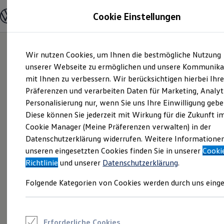
Modelle und Konfigurator
Cookie Einstellungen
Konfigurator
Modelle vergleichen
Konfiguration laden
Zum
Zum
Autosuche
Wir nutzen Cookies, um Ihnen die bestmögliche Nutzung
Hauptinhalt
Footer
Elektroautos
springen
springen
unserer Webseite zu ermöglichen und unsere Kommunika
ENERGY Sondermodelle
Nutzfahrzeuge
mit Ihnen zu verbessern. Wir berücksichtigen hierbei Ihr
SUV und CUV
Präferenzen und verarbeiten Daten für Marketing, Analyt
Familienautos
Personalisierung nur, wenn Sie uns Ihre Einwilligung gebe
Kombis
Kompaktwagen
Diese können Sie jederzeit mit Wirkung für die Zukunft i
Sportwagen
Cookie Manager (Meine Präferenzen verwalten) in der
Schnell verfügbare Fahrzeuge
Angebote und Produkte
Datenschutzerklärung widerrufen. Weitere Informatione
Aktuelle Angebote
unseren eingesetzten Cookies finden Sie in unserer
Cooki
E-Auto-Förderung
Richtlinie
und unserer
Datenschutzerklärung
.
Volkswagen Marktplatz
Die ENERGY Sondermodelle
Folgende Kategorien von Cookies werden durch uns einge
Junge Gebrauchtwagen und Gebrauchtwagen
Volkswagen Zertifizierte Gebrauchtwagen
Elektromobilität bei Gebrauchtwagen
Zubehör- und Serviceangebote
Saisonangebote
Erforderliche Cookies