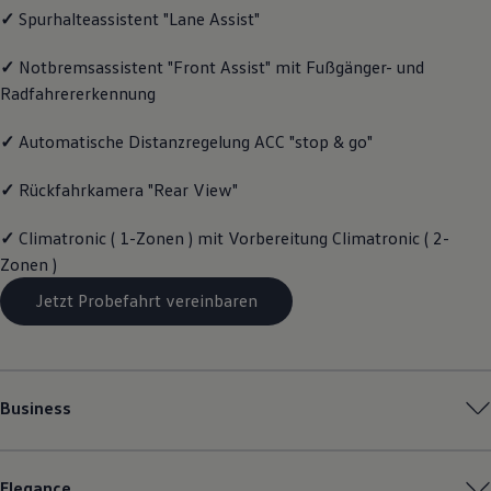
✓
Spurhalteassistent "Lane Assist"
Magazin
Lifestyle
Transport
✓
Notbremsassistent "Front Assist" mit Fußgänger- und
Familie
Radfahrererkennung
Elektromobilität
Volkswagen R
Pannen- und Unfallhilfe
✓
Automatische Distanzregelung ACC "stop & go"
Volkswagen Kundenbetreuung
✓
Rückfahrkamera "Rear View"
✓
Climatronic ( 1-Zonen ) mit Vorbereitung Climatronic ( 2-
Zonen )
Jetzt Probefahrt vereinbaren
Business
Elegance