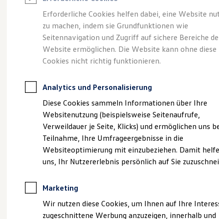
Reifenpakete
Leasing
Erforderliche Cookies helfen dabei, eine Website nu
Leasing-Angebote
zu machen, indem sie Grundfunktionen wie
Gepflegt, geprüft und
Gebrauchtwagen Leasing
Seitennavigation und Zugriff auf sichere Bereiche de
Junge Gebrauchtwagen-Leasing
Elektroauto Leasing
Website ermöglichen. Die Website kann ohne diese
für gut befunden.
Kleinwagen-Leasing
Cookies nicht richtig funktionieren.
Leasing ohne Anzahlung
Volkswagen
Finanzierung
Autokredit mit Schlussrate
Analytics und Personalisierung
Versicherungen und Garantien
Zertifizierte
Kfz-Versicherung
Diese Cookies sammeln Informationen über Ihre
Restschuldversicherungen
Websitenutzung (beispielsweise Seitenaufrufe,
Garantien
Gebrauchtwagen.
Verweildauer je Seite, Klicks) und ermöglichen uns b
Wartungsverträge
Geschäftskunden
Teilnahme, Ihre Umfrageergebnisse in die
Professional Class bei Volkswagen
Websiteoptimierung mit einzubeziehen. Damit helfe
Großkunden
uns, Ihr Nutzererlebnis persönlich auf Sie zuzuschne
Behörden
Direktkunden
Sonderfahrzeuge
Marketing
Anpfiff zum Gewinn
Elektromobilität
Wir nutzen diese Cookies, um Ihnen auf Ihre Intere
Elektroautos
zugeschnittene Werbung anzuzeigen, innerhalb und
ID. Tutorials