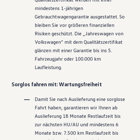
Motorenöl und Flüssigkeiten
mindestens 1-jährigen
Räder und Reifen
Pannen- und Unfallhilfe
Gebrauchtwagengarantie ausgestattet. So
Economy Service
bleiben Sie vor größeren finanziellen
Volkswagen Teile
Zubehör
Risiken geschützt. Die „Jahreswagen von
Modellspezifisches Zubehör
Volkswagen
“ mit dem Qualitätszertifikat
Schutz und Pflege
Transport
glänzen mit einer Garantie bis ins 5.
Entertainment und Elektronik
Fahrzeugjahr oder 100.000 km
Individualisieren
Wallbox und Ladekabel
Laufleistung.
Digitale Extras
Dienste für Ihr Modell finden
Volkswagen Apps, Login und Shop
Sorglos fahren mit: Wartungsfreiheit
Handy und Fahrzeug verbinden
Updates für Software, Karten und Radio
Damit Sie nach Auslieferung eine sorglose
Über Ihr Auto
Vorgängermodelle
Fahrt haben, garantieren wir Ihnen ab
Kundeninformationen
Auslieferung 18 Monate Restlaufzeit bis
Volkswagen Kundenbetreuung
Warn- und Kontrollleuchten
zur nächsten
HU/AU
und mindestens 6
Assistenzsysteme
Monate bzw. 7.500 km Restlaufzeit bis
Digitale Betriebsanleitung
Live Beratung