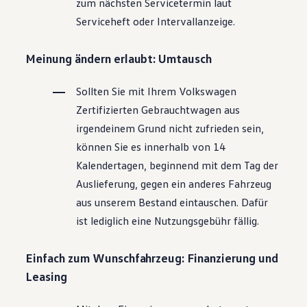
zum nächsten Servicetermin laut
Magazin
Serviceheft oder Intervallanzeige.
Lifestyle
Transport
Familie
Meinung ändern erlaubt: Umtausch
Elektromobilität
Volkswagen R
Pannen- und Unfallhilfe
Sollten Sie mit Ihrem
Volkswagen
Volkswagen Kundenbetreuung
Zertifizierten
Gebrauchtwagen
aus
irgendeinem Grund nicht zufrieden sein,
können Sie es innerhalb von 14
Kalendertagen, beginnend mit dem Tag der
Auslieferung, gegen ein anderes Fahrzeug
aus unserem Bestand eintauschen. Dafür
ist lediglich eine Nutzungsgebühr fällig.
Einfach zum Wunschfahrzeug: Finanzierung und
Leasing