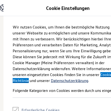
Modelle und Konfigurator
Cookie Einstellungen
Konfigurator
Modelle vergleichen
Konfiguration laden
Zum
Zum
Autosuche
Wir nutzen Cookies, um Ihnen die bestmögliche Nutzung
Hauptinhalt
Footer
Elektroautos
springen
springen
unserer Webseite zu ermöglichen und unsere Kommunika
ENERGY Sondermodelle
Nutzfahrzeuge
mit Ihnen zu verbessern. Wir berücksichtigen hierbei Ihr
SUV und CUV
Präferenzen und verarbeiten Daten für Marketing, Analyt
Familienautos
Personalisierung nur, wenn Sie uns Ihre Einwilligung gebe
Kombis
Kompaktwagen
Diese können Sie jederzeit mit Wirkung für die Zukunft i
Sportwagen
Cookie Manager (Meine Präferenzen verwalten) in der
Schnell verfügbare Fahrzeuge
Angebote und Produkte
Datenschutzerklärung widerrufen. Weitere Informatione
Aktuelle Angebote
unseren eingesetzten Cookies finden Sie in unserer
Cooki
E-Auto-Förderung
Richtlinie
und unserer
Datenschutzerklärung
.
Volkswagen Marktplatz
Die ENERGY Sondermodelle
Folgende Kategorien von Cookies werden durch uns einge
Junge Gebrauchtwagen und Gebrauchtwagen
Volkswagen Zertifizierte Gebrauchtwagen
Elektromobilität bei Gebrauchtwagen
Zubehör- und Serviceangebote
Saisonangebote
Erforderliche Cookies