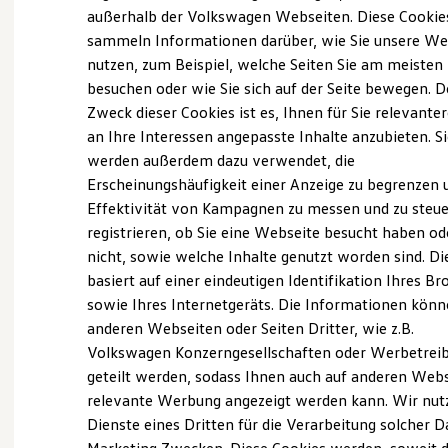
Elektrofahrzeugkonzepte
außerhalb der Volkswagen Webseiten. Diese Cookie
ID. EVERY1
sammeln Informationen darüber, wie Sie unsere We
Reichweite
nutzen, zum Beispiel, welche Seiten Sie am meisten
Reichweite der ID. Modelle
(
Impressum & Rechtliches
)
Reichweite im Winter
besuchen oder wie Sie sich auf der Seite bewegen. D
Rekuperation
Zweck dieser Cookies ist es, Ihnen für Sie relevante
Laden
an Ihre Interessen angepasste Inhalte anzubieten. S
Laden unterwegs
Laden Zuhause
werden außerdem dazu verwendet, die
Ladestationen finden
Erscheinungshäufigkeit einer Anzeige zu begrenzen 
Ladezeitensimulator
Ganz selbstverständlich.
Das
Effektivität von Kampagnen zu messen und zu steue
Batterie
Sicherheit
Gebrauchtwagen
-
registrieren, ob Sie eine Webseite besucht haben od
Garantie und Lebensdauer
nicht, sowie welche Inhalte genutzt worden sind. Di
Leistungsversprechen.
Nachhaltigkeit
basiert auf einer eindeutigen Identifikation Ihres B
Technologie
Kosten und Kauf
sowie Ihres Internetgeräts. Die Informationen kön
Verbrauchskosten
Rundum sicher: der 360°
Gebrauchtwagen
-
anderen Webseiten oder Seiten Dritter, wie z.B.
Kaufoptionen
Check
Volkswagen Konzerngesellschaften oder Werbetrei
E-Auto-Förderung
Software und Konnektivität
geteilt werden, sodass Ihnen auch auf anderen Web
Die ID. Software 6
Bevor ein
Volkswagen
Zertifizierter
relevante Werbung angezeigt werden kann. Wir nut
ID. Software Versionen und Updates
Gebrauchtwagen
an unsere Kunden
Dienste eines Dritten für die Verarbeitung solcher D
Digitale Extras
Schnittstellen zu Ihrem ID.
übergeben wird, prüfen wir den Zustand