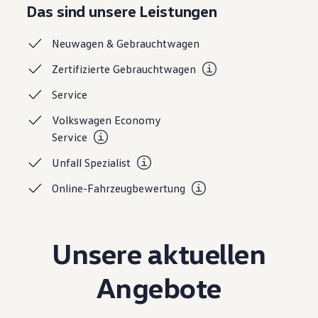
Das sind unsere Leistungen
Magazin
Lifestyle
Transport
Neuwagen &
Gebrauchtwagen
Familie
Elektromobilität
Zertifizierte
Gebrauchtwagen
Volkswagen R
Pannen- und Unfallhilfe
Service
Volkswagen Kundenbetreuung
Volkswagen Economy
Service
Unfall
Spezialist
Online-Fahrzeugbewertung
Unsere aktuellen
Angebote