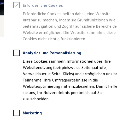
Reifenpakete
Erforderliche Cookies
Leasing
Leasing-Angebote
Erforderliche Cookies helfen dabei, eine Website
Gebrauchtwagen Leasing
nutzbar zu machen, indem sie Grundfunktionen wie
Junge Gebrauchtwagen-Leasing
Elektroauto Leasing
Seitennavigation und Zugriff auf sichere Bereiche de
Kleinwagen-Leasing
Website ermöglichen. Die Website kann ohne diese
Leasing ohne Anzahlung
Cookies nicht richtig funktionieren.
Finanzierung
Autokredit mit Schlussrate
Versicherungen und Garantien
Analytics und Personalisierung
Kfz-Versicherung
Restschuldversicherungen
Diese Cookies sammeln Informationen über Ihre
Garantien
Verantwortlich für die Inhalte auf dieser Seite ist die Graf
Websitenutzung (beispielsweise Seitenaufrufe,
Wartungsverträge
Hardenberg GmbH & Co. KG
(
Impressum & Rechtliches
)
Geschäftskunden
Verweildauer je Seite, Klicks) und ermöglichen uns b
Professional Class bei Volkswagen
Teilnahme, Ihre Umfrageergebnisse in die
Großkunden
Websiteoptimierung mit einzubeziehen. Damit helf
Behörden
Unsere 
Direktkunden
sie uns, Ihr Nutzererlebnis persönlich auf Sie
Sonderfahrzeuge
zuzuschneiden.
Anpfiff zum Gewinn
Elektromobilität
Stockacher Straße 104, 78532 Tuttlingen
Elektroautos
Marketing
ID. Tutorials