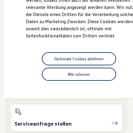
werden, sodass Ihnen auch auf anderen Webseiten
Hybridautos
relevante Werbung angezeigt werden kann. Wir nut
Marke und Erlebnis
die Dienste eines Dritten für die Verarbeitung solche
Volkswagen R und R Experience
R-Modelle
Daten zu Marketing Zwecken. Diese Cookies werden
Probefahrt vereinbaren
R Experience
soweit dies zweckdienlich ist, oftmals mit
Driving Experience
Seitenfunktionalitäten von Dritten verlinkt.
Volkswagen entdecken
Werkbesichtigung
Factory visit
Lifestyle Shop
T-Roc Kollektion
Fahrzeugangebot anfordern
Optionale Cookies ablehnen
Golf Kollektion
ID. Kollektion
Volkswagen Kollektion
Alle zulassen
R-Kollektion
GTI Kollektion
Fußball Drop
Servicetermin buchen
we drive football
#wedriveproud
Besitzer und Service
myVolkswagen
Software Updates
Service und Ersatzteile
Serviceanfrage stellen
Inspektion und HU/AU
Reparaturen und Checks