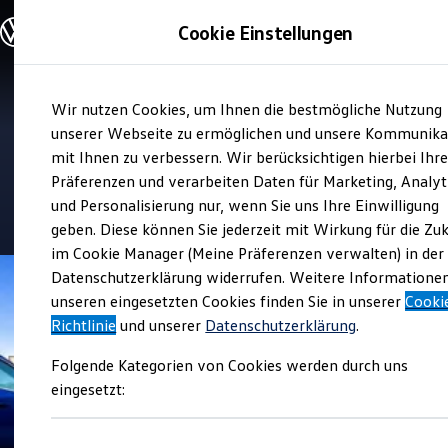
Modelle und Konfigurator
Cookie Einstellungen
Konfigurator
Modelle vergleichen
Konfiguration laden
Zum
Zum
Autosuche
Verkauf und Service
Wir nutzen Cookies, um Ihnen die bestmögliche Nutzung
Hauptinhalt
Footer
Elektroautos
Autohaus Graf Hardenberg
springen
springen
unserer Webseite zu ermöglichen und unsere Kommunika
ENERGY Sondermodelle
Nutzfahrzeuge
mit Ihnen zu verbessern. Wir berücksichtigen hierbei Ihr
Tuttlingen
SUV und CUV
Präferenzen und verarbeiten Daten für Marketing, Analyt
Familienautos
und Personalisierung nur, wenn Sie uns Ihre Einwilligung
Kombis
4.7
|
347 Bewertungen
Kompaktwagen
geben. Diese können Sie jederzeit mit Wirkung für die Zu
Sportwagen
im Cookie Manager (Meine Präferenzen verwalten) in der
Schnell verfügbare Fahrzeuge
Angebote und Produkte
Datenschutzerklärung widerrufen. Weitere Informatione
Aktuelle Angebote
unseren eingesetzten Cookies finden Sie in unserer
Cooki
E-Auto-Förderung
Richtlinie
und unserer
Datenschutzerklärung
.
Volkswagen Marktplatz
Die ENERGY Sondermodelle
Folgende Kategorien von Cookies werden durch uns
Junge Gebrauchtwagen und Gebrauchtwagen
Volkswagen Zertifizierte Gebrauchtwagen
eingesetzt:
Elektromobilität bei Gebrauchtwagen
Zubehör- und Serviceangebote
Saisonangebote