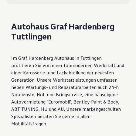
Motorenöl und Flüssigkeiten
Räder und Reifen
Pannen- und Unfallhilfe
Economy Service
Autohaus Graf Hardenberg
Volkswagen Teile
Zubehör
Tuttlingen
Modellspezifisches Zubehör
Schutz und Pflege
Transport
Entertainment und Elektronik
Im Graf Hardenberg Autohaus in Tuttlingen
Individualisieren
Wallbox und Ladekabel
profitieren Sie von einer topmodernen Werkstatt und
Digitale Extras
einer Karosserie- und Lackabteilung der neuesten
Dienste für Ihr Modell finden
Generation. Unsere Werkstattleistungen umfassen
Volkswagen Apps, Login und Shop
Handy und Fahrzeug verbinden
neben Wartungs- und Reparaturarbeiten auch 24-h
Updates für Software, Karten und Radio
Notdienste, Hol- und Bringservice, eine hauseigene
Über Ihr Auto
Autovermietung "Euromobil", Bentley Paint & Body,
Vorgängermodelle
Kundeninformationen
ABT TUNING, HU und AU. Unsere markengeschulten
Volkswagen Kundenbetreuung
Spezialisten beraten Sie gerne in allen
Warn- und Kontrollleuchten
Mobilitätsfragen.
Assistenzsysteme
Digitale Betriebsanleitung
Live Beratung