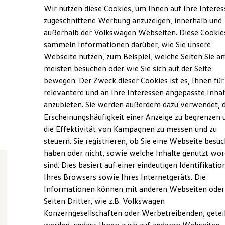
Montag
-
Freitag
07:00
-
18:00
Uhr
Elektrofahrzeugkonzepte
Wir nutzen diese Cookies, um Ihnen auf Ihre Intere
ID. EVERY1
Samstag
09:00
-
13:00
Uhr
zugeschnittene Werbung anzuzeigen, innerhalb und
Reichweite
Sonntag
Geschlossen
außerhalb der Volkswagen Webseiten. Diese Cookie
Reichweite der ID. Modelle
Reichweite im Winter
sammeln Informationen darüber, wie Sie unsere
Rekuperation
Webseite nutzen, zum Beispiel, welche Seiten Sie a
info-tut@grafhardenberg.de
Laden
meisten besuchen oder wie Sie sich auf der Seite
Laden unterwegs
Laden Zuhause
+49 7461 17080
bewegen. Der Zweck dieser Cookies ist es, Ihnen für
Ladestationen finden
relevantere und an Ihre Interessen angepasste Inhal
Ladezeitensimulator
anzubieten. Sie werden außerdem dazu verwendet, d
Batterie
Ansprechpartner
Sicherheit
Erscheinungshäufigkeit einer Anzeige zu begrenzen 
Garantie und Lebensdauer
die Effektivität von Kampagnen zu messen und zu
Nachhaltigkeit
steuern. Sie registrieren, ob Sie eine Webseite besuc
Technologie
Kosten und Kauf
haben oder nicht, sowie welche Inhalte genutzt wo
Verbrauchskosten
sind. Dies basiert auf einer eindeutigen Identifikatio
Kaufoptionen
Ihres Browsers sowie Ihres Internetgeräts. Die
E-Auto-Förderung
Wie können wir
Software und Konnektivität
Informationen können mit anderen Webseiten oder
Die ID. Software 6
Seiten Dritter, wie z.B. Volkswagen
ID. Software Versionen und Updates
Ihnen weiterhelfen?
Konzerngesellschaften oder Werbetreibenden, getei
Digitale Extras
Schnittstellen zu Ihrem ID.