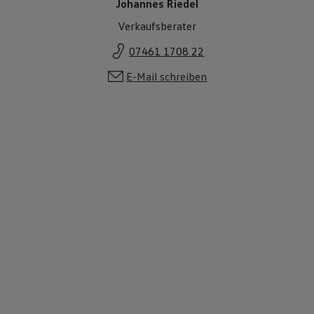
Johannes Riedel
Motorenöl und Flüssigkeiten
Räder und Reifen
Verkaufsberater
Pannen- und Unfallhilfe
Economy Service
07461 1708 22
Volkswagen Teile
Zubehör
E-Mail schreiben
Modellspezifisches Zubehör
Schutz und Pflege
Transport
Entertainment und Elektronik
Individualisieren
Wallbox und Ladekabel
Digitale Extras
Dienste für Ihr Modell finden
Volkswagen Apps, Login und Shop
Handy und Fahrzeug verbinden
Updates für Software, Karten und Radio
Über Ihr Auto
Vorgängermodelle
Kundeninformationen
Volkswagen Kundenbetreuung
Warn- und Kontrollleuchten
Assistenzsysteme
Digitale Betriebsanleitung
Live Beratung