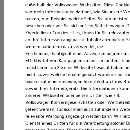
Kunden. Dir bieten sich zahlreiche
Elektrofahrzeugkonzepte
außerhalb der Volkswagen Webseiten. Diese Cookie
ID. EVERY1
Entwicklungsmöglichkeiten und glänzende
sammeln Informationen darüber, wie Sie unsere We
Reichweite
Perspektiven. Ganz gleich, ob im Verkauf, im
nutzen, zum Beispiel, welche Seiten Sie am meisten
Reichweite der ID. Modelle
Reichweite im Winter
Service
oder in der Verwaltung. Und ganz egal,
besuchen oder wie Sie sich auf der Seite bewegen. D
Rekuperation
Zweck dieser Cookies ist es, Ihnen für Sie relevante
auf welchem Erfahrungslevel du dich befindest.
Laden
an Ihre Interessen angepasste Inhalte anzubieten. S
Laden unterwegs
Eine Karriere im Autohaus Graf Hardenberg ist
Laden Zuhause
werden außerdem dazu verwendet, die
vielseitig, abwechslungsreich und
Ladestationen finden
Erscheinungshäufigkeit einer Anzeige zu begrenzen 
Ladezeitensimulator
verantwortungsvoll. Denn schließlich steht hier
Effektivität von Kampagnen zu messen und zu steue
Batterie
der Kunde im Mittelpunkt. Wenn du also gut mit
Sicherheit
registrieren, ob Sie eine Webseite besucht haben od
Garantie und Lebensdauer
Menschen kannst, dann informiere dich über
nicht, sowie welche Inhalte genutzt worden sind. Di
Nachhaltigkeit
unsere aktuellen Herausforderungen.
basiert auf einer eindeutigen Identifikation Ihres B
Technologie
Kosten und Kauf
Erfahren Sie mehr
sowie Ihres Internetgeräts. Die Informationen kön
Verbrauchskosten
anderen Webseiten oder Seiten Dritter, wie z.B.
Kaufoptionen
Volkswagen Konzerngesellschaften oder Werbetrei
E-Auto-Förderung
Software und Konnektivität
geteilt werden, sodass Ihnen auch auf anderen Web
Die ID. Software 6
relevante Werbung angezeigt werden kann. Wir nut
ID. Software Versionen und Updates
Dienste eines Dritten für die Verarbeitung solcher D
Digitale Extras
Ihre Ansprechpartner
bei
Schnittstellen zu Ihrem ID.