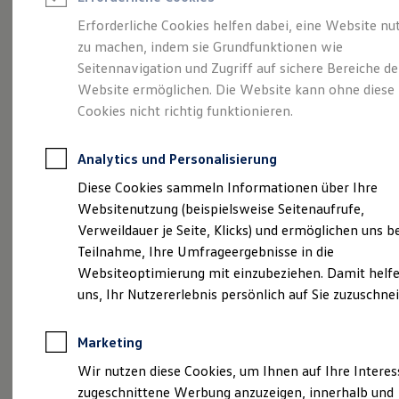
Reifenpakete
Leasing
Erforderliche Cookies helfen dabei, eine Website nu
Leasing-Angebote
zu machen, indem sie Grundfunktionen wie
Starte deine Karriere
Gebrauchtwagen Leasing
Seitennavigation und Zugriff auf sichere Bereiche de
Junge Gebrauchtwagen-Leasing
Elektroauto Leasing
Website ermöglichen. Die Website kann ohne diese
mit
der Graf-
Kleinwagen-Leasing
Cookies nicht richtig funktionieren.
Leasing ohne Anzahlung
Hardenberg-Gruppe
Finanzierung
Autokredit mit Schlussrate
Analytics und Personalisierung
Versicherungen und Garantien
Kfz-Versicherung
Diese Cookies sammeln Informationen über Ihre
Restschuldversicherungen
Websitenutzung (beispielsweise Seitenaufrufe,
Garantien
Verweildauer je Seite, Klicks) und ermöglichen uns b
Wartungsverträge
Geschäftskunden
Teilnahme, Ihre Umfrageergebnisse in die
Professional Class bei Volkswagen
Websiteoptimierung mit einzubeziehen. Damit helfe
Großkunden
uns, Ihr Nutzererlebnis persönlich auf Sie zuzuschne
(
Impressum & Rechtliches
)
Behörden
Direktkunden
Sonderfahrzeuge
Ein Beruf mit
Zukunft
Marketing
Anpfiff zum Gewinn
Elektromobilität
Wir nutzen diese Cookies, um Ihnen auf Ihre Intere
Elektroautos
Starte deinen Karriereturbo ganz nah an unseren
zugeschnittene Werbung anzuzeigen, innerhalb und
ID. Tutorials