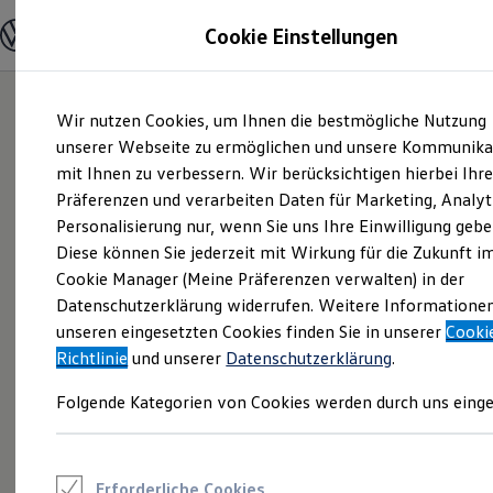
Modelle und Konfigurator
Cookie Einstellungen
Konfigurator
Modelle vergleichen
Konfiguration laden
Zum
Zum
Autosuche
Wir nutzen Cookies, um Ihnen die bestmögliche Nutzung
Hauptinhalt
Footer
Elektroautos
springen
springen
unserer Webseite zu ermöglichen und unsere Kommunika
ENERGY Sondermodelle
Nutzfahrzeuge
mit Ihnen zu verbessern. Wir berücksichtigen hierbei Ihr
SUV und CUV
Präferenzen und verarbeiten Daten für Marketing, Analyt
Familienautos
Personalisierung nur, wenn Sie uns Ihre Einwilligung gebe
Kombis
Kompaktwagen
Diese können Sie jederzeit mit Wirkung für die Zukunft i
Sportwagen
Cookie Manager (Meine Präferenzen verwalten) in der
Schnell verfügbare Fahrzeuge
Angebote und Produkte
Datenschutzerklärung widerrufen. Weitere Informatione
Aktuelle Angebote
unseren eingesetzten Cookies finden Sie in unserer
Cooki
E-Auto-Förderung
Richtlinie
und unserer
Datenschutzerklärung
.
Volkswagen Marktplatz
Die ENERGY Sondermodelle
Folgende Kategorien von Cookies werden durch uns einge
Junge Gebrauchtwagen und Gebrauchtwagen
Volkswagen Zertifizierte Gebrauchtwagen
Elektromobilität bei Gebrauchtwagen
Zubehör- und Serviceangebote
Saisonangebote
Erforderliche Cookies