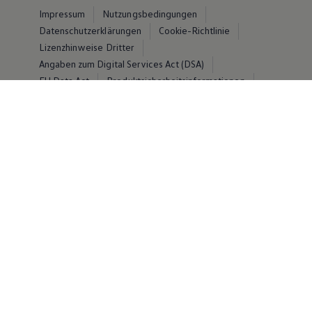
Impressum
Nutzungsbedingungen
Datenschutzerklärungen
Cookie-Richtlinie
Lizenzhinweise Dritter
Angaben zum Digital Services Act (DSA)
EU Data Act
Produktsicherheitsinformationen
Vertrag Widerrufen
© Volkswagen 2026
Disclaimer von Volkswagen AG
Die in dieser Darstellung gezeigten Fahrzeuge und
Ausstattungen können in einzelnen Details vom
aktuellen deutschen Lieferprogramm abweichen.
Abgebildet sind teilweise Sonderausstattungen der
Fahrzeuge gegen Mehrpreis.
Bitte beachten Sie auch unseren Konfigurator für eine