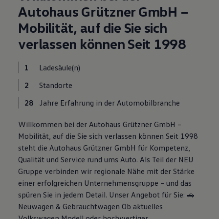
Motorenöl und Flüssigkeiten
Autohaus Grützner GmbH –
Räder und Reifen
Mobilität, auf die Sie sich
Pannen- und Unfallhilfe
Economy Service
verlassen können Seit 1998
Volkswagen Teile
Zubehör
Modellspezifisches Zubehör
1
Ladesäule(n)
Schutz und Pflege
Transport
2
Standorte
Entertainment und Elektronik
Individualisieren
28
Jahre Erfahrung in der Automobilbranche
Wallbox und Ladekabel
Digitale Extras
Dienste für Ihr Modell finden
Willkommen bei der Autohaus Grützner GmbH –
Volkswagen Apps, Login und Shop
Mobilität, auf die Sie sich verlassen können Seit 1998
Handy und Fahrzeug verbinden
steht die Autohaus Grützner GmbH für Kompetenz,
Updates für Software, Karten und Radio
Über Ihr Auto
Qualität und Service rund ums Auto. Als Teil der NEU
Vorgängermodelle
Gruppe verbinden wir regionale Nähe mit der Stärke
Kundeninformationen
einer erfolgreichen Unternehmensgruppe – und das
Volkswagen Kundenbetreuung
Warn- und Kontrollleuchten
spüren Sie in jedem Detail. Unser Angebot für Sie: 🚗
Assistenzsysteme
Neuwagen & Gebrauchtwagen Ob aktuelles
Digitale Betriebsanleitung
Volkswagen Modell oder hochwertiger
Live Beratung