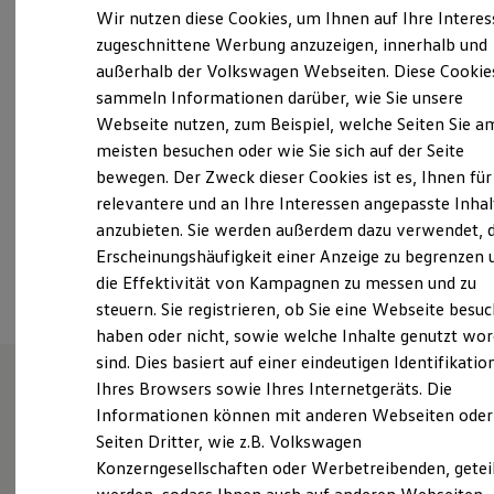
Samstag
08:00
-
12:00
Uhr
Elektrofahrzeugkonzepte
Wir nutzen diese Cookies, um Ihnen auf Ihre Intere
ID. EVERY1
Sonntag
Geschlossen
zugeschnittene Werbung anzuzeigen, innerhalb und
Reichweite
außerhalb der Volkswagen Webseiten. Diese Cookie
Reichweite der ID. Modelle
info@vw-anklam.de
Reichweite im Winter
sammeln Informationen darüber, wie Sie unsere
Rekuperation
Webseite nutzen, zum Beispiel, welche Seiten Sie a
Laden
+49 3971 29290
meisten besuchen oder wie Sie sich auf der Seite
Laden unterwegs
Laden Zuhause
bewegen. Der Zweck dieser Cookies ist es, Ihnen für
Über WhatsApp kontaktieren
Ladestationen finden
relevantere und an Ihre Interessen angepasste Inhal
Ladezeitensimulator
anzubieten. Sie werden außerdem dazu verwendet, d
Batterie
Sicherheit
Erscheinungshäufigkeit einer Anzeige zu begrenzen 
Ansprechpartner
Garantie und Lebensdauer
die Effektivität von Kampagnen zu messen und zu
Nachhaltigkeit
steuern. Sie registrieren, ob Sie eine Webseite besuc
Technologie
Kosten und Kauf
haben oder nicht, sowie welche Inhalte genutzt wo
Verbrauchskosten
sind. Dies basiert auf einer eindeutigen Identifikatio
Kaufoptionen
Ihres Browsers sowie Ihres Internetgeräts. Die
E-Auto-Förderung
Software und Konnektivität
Informationen können mit anderen Webseiten oder
Wie können wir
Die ID. Software 6
Seiten Dritter, wie z.B. Volkswagen
ID. Software Versionen und Updates
Konzerngesellschaften oder Werbetreibenden, getei
Ihnen weiterhelfen?
Digitale Extras
Schnittstellen zu Ihrem ID.