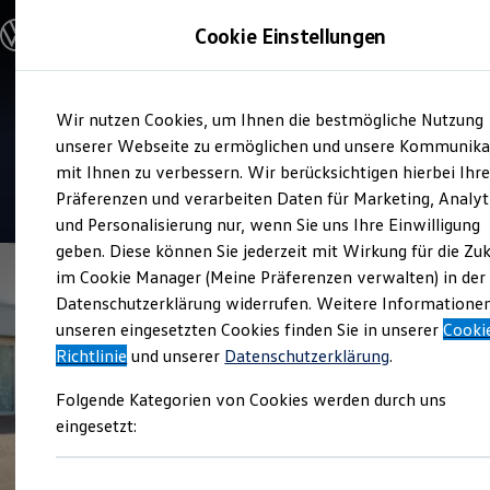
Modelle und Konfigurator
Cookie Einstellungen
Konfigurator
Modelle vergleichen
Konfiguration laden
Zum
Zum
Autosuche
Verkauf und Service
Wir nutzen Cookies, um Ihnen die bestmögliche Nutzung
Hauptinhalt
Footer
Elektroautos
Autohaus Grützner
springen
springen
unserer Webseite zu ermöglichen und unsere Kommunika
ENERGY Sondermodelle
Nutzfahrzeuge
mit Ihnen zu verbessern. Wir berücksichtigen hierbei Ihr
SUV und CUV
4.7
|
121 Bewertungen
Präferenzen und verarbeiten Daten für Marketing, Analyt
Familienautos
und Personalisierung nur, wenn Sie uns Ihre Einwilligung
Kombis
Kompaktwagen
geben. Diese können Sie jederzeit mit Wirkung für die Zu
Sportwagen
im Cookie Manager (Meine Präferenzen verwalten) in der
Schnell verfügbare Fahrzeuge
Angebote und Produkte
Datenschutzerklärung widerrufen. Weitere Informatione
Aktuelle Angebote
unseren eingesetzten Cookies finden Sie in unserer
Cooki
E-Auto-Förderung
Richtlinie
und unserer
Datenschutzerklärung
.
Volkswagen Marktplatz
Die ENERGY Sondermodelle
Folgende Kategorien von Cookies werden durch uns
Junge Gebrauchtwagen und Gebrauchtwagen
Volkswagen Zertifizierte Gebrauchtwagen
eingesetzt:
Elektromobilität bei Gebrauchtwagen
Zubehör- und Serviceangebote
Saisonangebote