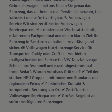
Magazin
Gebrauchtwagen – bei uns finden Sie genau das
Lifestyle
Fahrzeug, das zu Ihnen passt. Persönlich beraten, fair
Transport
kalkuliert und sofort verfügbar. 🔧 Volkswagen
Familie
Elektromobilität
Service Wir sind zertifizierter Volkswagen
Volkswagen R
Servicepartner. Mit modernster Werkstatttechnik,
Pannen- und Unfallhilfe
erfahrenem Fachpersonal und einem klaren Ziel: Ihr
Volkswagen Kundenbetreuung
Fahrzeug in Bestform zu halten – zuverlässig und
sicher. 🚐 Volkswagen Nutzfahrzeuge Service Ob
Transporter, Caddy oder Crafter – wir bieten
maßgeschneiderten Service für VW Nutzfahrzeuge.
Schnell, professionell und exakt abgestimmt auf
Ihren Bedarf. Warum Autohaus Grützner? ✔ Teil der
starken NEU Gruppe – mit modernen Standards und
regionalem Fokus ✔ Persönlicher Kontakt &
kompetente Beratung vor Ort ✔ Zertifizierter
Volkswagen Servicepartner ✔ Großes Angebot an
sofort verfügbaren Fahrzeugen