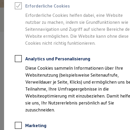
Reifenpakete
Erforderliche Cookies
Leasing
Leasing-Angebote
Erforderliche Cookies helfen dabei, eine Website
Gebrauchtwagen Leasing
nutzbar zu machen, indem sie Grundfunktionen wie
Junge Gebrauchtwagen-Leasing
Elektroauto Leasing
Seitennavigation und Zugriff auf sichere Bereiche de
Kleinwagen-Leasing
Website ermöglichen. Die Website kann ohne diese
Leasing ohne Anzahlung
Cookies nicht richtig funktionieren.
Finanzierung
Autokredit mit Schlussrate
Versicherungen und Garantien
Analytics und Personalisierung
Kfz-Versicherung
Verantwortlich für die Inhalte auf dieser Seite ist die Grützner
Restschuldversicherungen
Diese Cookies sammeln Informationen über Ihre
GmbH
(
Impressum & Rechtliches
)
Garantien
Websitenutzung (beispielsweise Seitenaufrufe,
Wartungsverträge
Geschäftskunden
Verweildauer je Seite, Klicks) und ermöglichen uns b
Professional Class bei Volkswagen
Unsere 
Teilnahme, Ihre Umfrageergebnisse in die
Großkunden
Websiteoptimierung mit einzubeziehen. Damit helf
Behörden
Direktkunden
sie uns, Ihr Nutzererlebnis persönlich auf Sie
Sonderfahrzeuge
Friedländer Landstraße 20 B, 17389 Anklam
zuzuschneiden.
Anpfiff zum Gewinn
Elektromobilität
Montag
-
Freitag
07:00
-
18:00
Uhr
Elektroautos
Marketing
ID. Tutorials