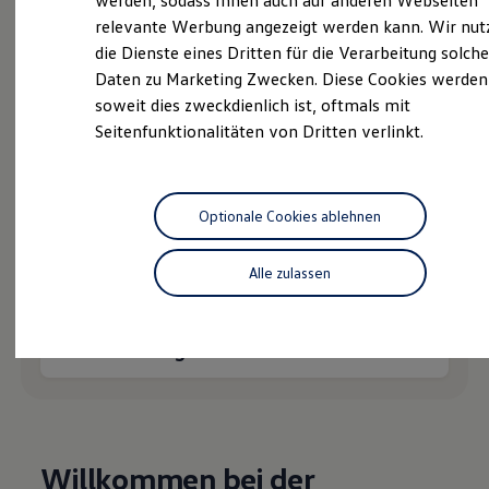
werden, sodass Ihnen auch auf anderen Webseiten
Hybridautos
relevante Werbung angezeigt werden kann. Wir nut
Marke und Erlebnis
die Dienste eines Dritten für die Verarbeitung solche
Volkswagen R und R Experience
R-Modelle
Daten zu Marketing Zwecken. Diese Cookies werden
R Experience
soweit dies zweckdienlich ist, oftmals mit
Probefahrt vereinbaren
Driving Experience
Seitenfunktionalitäten von Dritten verlinkt.
Volkswagen entdecken
Werkbesichtigung
Factory visit
Lifestyle Shop
T-Roc Kollektion
Optionale Cookies ablehnen
Fahrzeugangebot anfordern
Golf Kollektion
ID. Kollektion
Volkswagen Kollektion
Alle zulassen
R-Kollektion
GTI Kollektion
Fußball Drop
Serviceanfrage stellen
we drive football
#wedriveproud
Besitzer und Service
myVolkswagen
Software Updates
Service und Ersatzteile
Inspektion und HU/AU
Willkommen bei der
Reparaturen und Checks