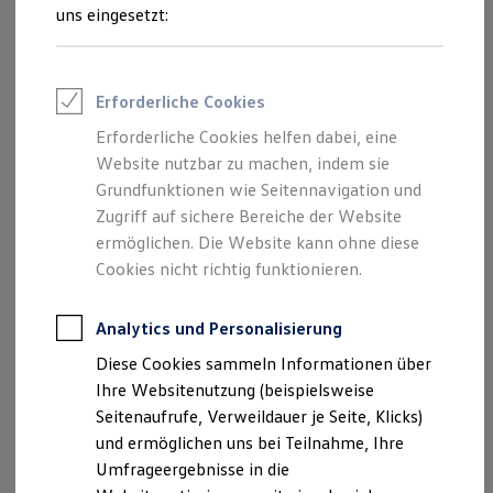
Reifenpakete
uns eingesetzt:
Leasing
Leasing-Angebote
Gebrauchtwagen Leasing
Junge Gebrauchtwagen-Leasing
Erforderliche Cookies
Elektroauto Leasing
Der Polo
Kleinwagen-Leasing
Erforderliche Cookies helfen dabei, eine
Leasing ohne Anzahlung
Website nutzbar zu machen, indem sie
Kompakt, wendig und voller Möglichkeiten.
Finanzierung
Autokredit mit Schlussrate
Grundfunktionen wie Seitennavigation und
Entdecken Sie den Polo.
Versicherungen und Garantien
Zugriff auf sichere Bereiche der Website
Kfz-Versicherung
Mehr zum Polo erfahren
ermöglichen. Die Website kann ohne diese
Restschuldversicherungen
Garantien
Cookies nicht richtig funktionieren.
Wartungsverträge
Geschäftskunden
Professional Class bei Volkswagen
Analytics und Personalisierung
Großkunden
Diese Cookies sammeln Informationen über
Behörden
Direktkunden
Ihre Websitenutzung (beispielsweise
Sonderfahrzeuge
Seitenaufrufe, Verweildauer je Seite, Klicks)
Anpfiff zum Gewinn
und ermöglichen uns bei Teilnahme, Ihre
Elektromobilität
Elektroautos
Umfrageergebnisse in die
ID. Tutorials