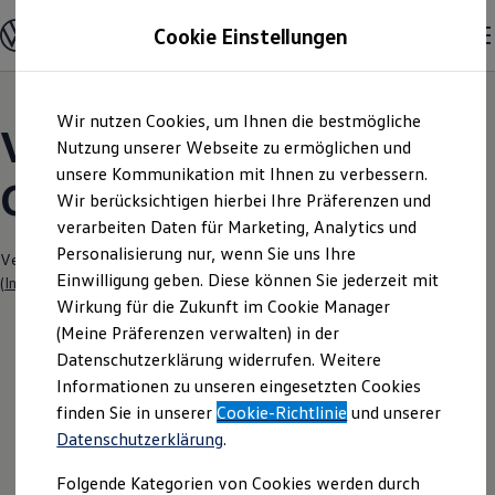
Modelle und Konfigurator
Cookie Einstellungen
Konfigurator
Modelle vergleichen
Konfiguration laden
Zum
Zum
Autosuche
Wir nutzen Cookies, um Ihnen die bestmögliche
Hauptinhalt
Footer
Elektroautos
Volkswagen Modelle |
springen
springen
Nutzung unserer Webseite zu ermöglichen und
ENERGY Sondermodelle
Nutzfahrzeuge
unsere Kommunikation mit Ihnen zu verbessern.
Grützner GmbH Anklam
SUV und CUV
Wir berücksichtigen hierbei Ihre Präferenzen und
Familienautos
verarbeiten Daten für Marketing, Analytics und
Kombis
Kompaktwagen
Personalisierung nur, wenn Sie uns Ihre
Verantwortlich für die Inhalte auf dieser Seite ist die Grützner GmbH
Sportwagen
Einwilligung geben. Diese können Sie jederzeit mit
(
Impressum & Rechtliches
)
Schnell verfügbare Fahrzeuge
Angebote und Produkte
Wirkung für die Zukunft im Cookie Manager
Aktuelle Angebote
(Meine Präferenzen verwalten) in der
E-Auto-Förderung
Datenschutzerklärung widerrufen. Weitere
Volkswagen Marktplatz
Informationen zu unseren eingesetzten Cookies
Die ENERGY Sondermodelle
Junge Gebrauchtwagen und Gebrauchtwagen
finden Sie in unserer
Cookie-Richtlinie
und unserer
Volkswagen Zertifizierte Gebrauchtwagen
Datenschutzerklärung
.
Elektromobilität bei Gebrauchtwagen
Zubehör- und Serviceangebote
Folgende Kategorien von Cookies werden durch
Saisonangebote