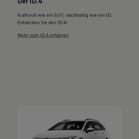
Magazin
Lifestyle
Transport
Familie
Elektromobilität
Volkswagen R
Der Golf Variant
Pannen- und Unfallhilfe
Volkswagen Kundenbetreuung
Viel Platz, viel Freiheit. Entdecken Sie den
Golf Variant!
Mehr zum Golf Variant erfahren