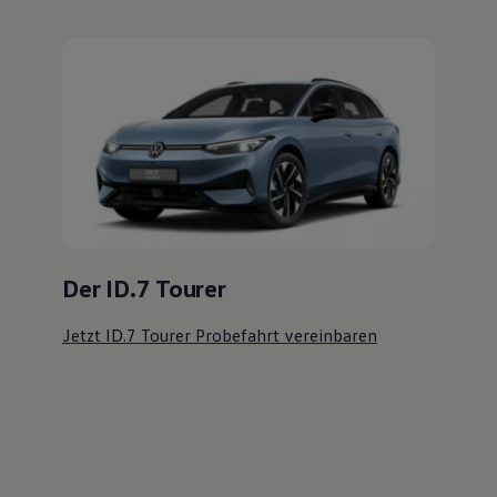
Fahrzeugangebot anfordern
Serviceanfrage stellen
Ihre Ansprechpartner
bei Grützner
GmbH Anklam
E-Mail schreiben
+49 3971 29290