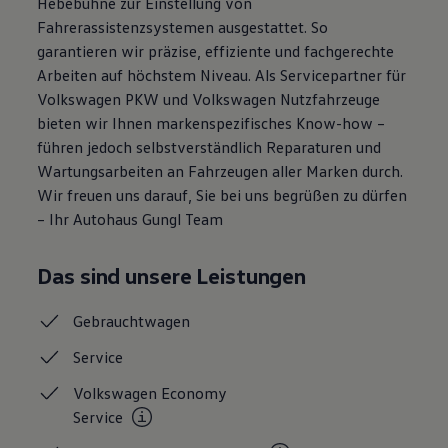
Hebebühne zur Einstellung von
Motorenöl und Flüssigkeiten
Fahrerassistenzsystemen ausgestattet. So
Räder und Reifen
garantieren wir präzise, effiziente und fachgerechte
Pannen- und Unfallhilfe
Economy Service
Arbeiten auf höchstem Niveau. Als Servicepartner für
Volkswagen Teile
Volkswagen PKW und Volkswagen Nutzfahrzeuge
Zubehör
bieten wir Ihnen markenspezifisches Know-how –
Modellspezifisches Zubehör
Schutz und Pflege
führen jedoch selbstverständlich Reparaturen und
Transport
Wartungsarbeiten an Fahrzeugen aller Marken durch.
Entertainment und Elektronik
Wir freuen uns darauf, Sie bei uns begrüßen zu dürfen
Individualisieren
Wallbox und Ladekabel
– Ihr Autohaus Gungl Team
Digitale Extras
Dienste für Ihr Modell finden
Volkswagen Apps, Login und Shop
Das sind unsere Leistungen
Handy und Fahrzeug verbinden
Updates für Software, Karten und Radio
Gebrauchtwagen
Über Ihr Auto
Vorgängermodelle
Service
Kundeninformationen
Volkswagen Kundenbetreuung
Volkswagen Economy
Warn- und Kontrollleuchten
Assistenzsysteme
Service
Digitale Betriebsanleitung
Live Beratung