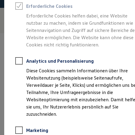
Reifenpakete
Erforderliche Cookies
Leasing
Leasing-Angebote
Erforderliche Cookies helfen dabei, eine Website
Gebrauchtwagen Leasing
nutzbar zu machen, indem sie Grundfunktionen wie
Junge Gebrauchtwagen-Leasing
Elektroauto Leasing
Seitennavigation und Zugriff auf sichere Bereiche de
Kleinwagen-Leasing
Website ermöglichen. Die Website kann ohne diese
Leasing ohne Anzahlung
Cookies nicht richtig funktionieren.
Finanzierung
Autokredit mit Schlussrate
Versicherungen und Garantien
Analytics und Personalisierung
Kfz-Versicherung
Verantwortlich für die Inhalte auf dieser Seite ist die Autohaus
Restschuldversicherungen
Diese Cookies sammeln Informationen über Ihre
Gungl GmbH & Co. KG
(
Impressum & Rechtliches
)
Garantien
Websitenutzung (beispielsweise Seitenaufrufe,
Wartungsverträge
Geschäftskunden
Verweildauer je Seite, Klicks) und ermöglichen uns b
Professional Class bei Volkswagen
Unsere 
Teilnahme, Ihre Umfrageergebnisse in die
Großkunden
Websiteoptimierung mit einzubeziehen. Damit helf
Behörden
Direktkunden
sie uns, Ihr Nutzererlebnis persönlich auf Sie
Sonderfahrzeuge
Im Hart 29, 89558 Böhmenkirch
zuzuschneiden.
Anpfiff zum Gewinn
Elektromobilität
Montag
-
Freitag
07:00
-
12:00
Uhr
Elektroautos
Marketing
ID. Tutorials