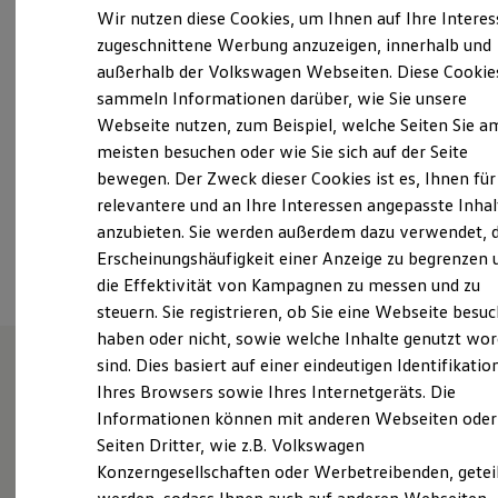
13:00
-
18:00
Uhr
Elektrofahrzeugkonzepte
Wir nutzen diese Cookies, um Ihnen auf Ihre Intere
ID. EVERY1
Samstag
Geschlossen
zugeschnittene Werbung anzuzeigen, innerhalb und
Reichweite
Sonntag
Geschlossen
außerhalb der Volkswagen Webseiten. Diese Cookie
Reichweite der ID. Modelle
Reichweite im Winter
sammeln Informationen darüber, wie Sie unsere
Rekuperation
a.h@vw-gungl.de
Webseite nutzen, zum Beispiel, welche Seiten Sie a
Laden
meisten besuchen oder wie Sie sich auf der Seite
Laden unterwegs
+49 7332 508990
Laden Zuhause
bewegen. Der Zweck dieser Cookies ist es, Ihnen für
Ladestationen finden
relevantere und an Ihre Interessen angepasste Inhal
Ladezeitensimulator
anzubieten. Sie werden außerdem dazu verwendet, d
Batterie
Ansprechpartner
Sicherheit
Erscheinungshäufigkeit einer Anzeige zu begrenzen 
Garantie und Lebensdauer
die Effektivität von Kampagnen zu messen und zu
Nachhaltigkeit
steuern. Sie registrieren, ob Sie eine Webseite besuc
Technologie
Kosten und Kauf
haben oder nicht, sowie welche Inhalte genutzt wo
Verbrauchskosten
sind. Dies basiert auf einer eindeutigen Identifikatio
Kaufoptionen
Ihres Browsers sowie Ihres Internetgeräts. Die
E-Auto-Förderung
Willkommen im Autohaus
Software und Konnektivität
Informationen können mit anderen Webseiten oder
Die ID. Software 6
Gungl
Seiten Dritter, wie z.B. Volkswagen
ID. Software Versionen und Updates
Konzerngesellschaften oder Werbetreibenden, getei
Digitale Extras
Schnittstellen zu Ihrem ID.
1
Ladesäule(n)