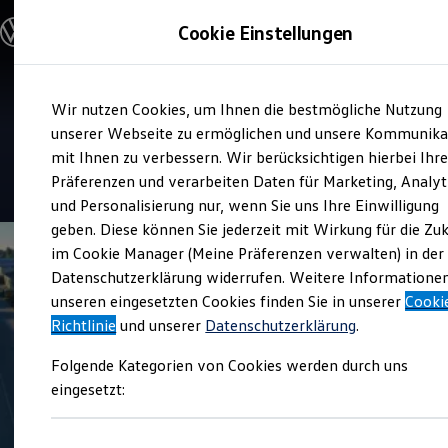
Modelle und Konfigurator
Cookie Einstellungen
Konfigurator
Modelle vergleichen
Konfiguration laden
Zum
Zum
Autosuche
Service
Wir nutzen Cookies, um Ihnen die bestmögliche Nutzung
Hauptinhalt
Footer
Elektroautos
Autohaus Gungl
springen
springen
unserer Webseite zu ermöglichen und unsere Kommunika
ENERGY Sondermodelle
Nutzfahrzeuge
mit Ihnen zu verbessern. Wir berücksichtigen hierbei Ihr
SUV und CUV
4.9
|
104 Bewertungen
Präferenzen und verarbeiten Daten für Marketing, Analyt
Familienautos
und Personalisierung nur, wenn Sie uns Ihre Einwilligung
Kombis
Kompaktwagen
geben. Diese können Sie jederzeit mit Wirkung für die Zu
Sportwagen
im Cookie Manager (Meine Präferenzen verwalten) in der
Schnell verfügbare Fahrzeuge
Angebote und Produkte
Datenschutzerklärung widerrufen. Weitere Informatione
Aktuelle Angebote
unseren eingesetzten Cookies finden Sie in unserer
Cooki
E-Auto-Förderung
Richtlinie
und unserer
Datenschutzerklärung
.
Volkswagen Marktplatz
Die ENERGY Sondermodelle
Folgende Kategorien von Cookies werden durch uns
Junge Gebrauchtwagen und Gebrauchtwagen
Volkswagen Zertifizierte Gebrauchtwagen
eingesetzt:
Elektromobilität bei Gebrauchtwagen
Zubehör- und Serviceangebote
Saisonangebote