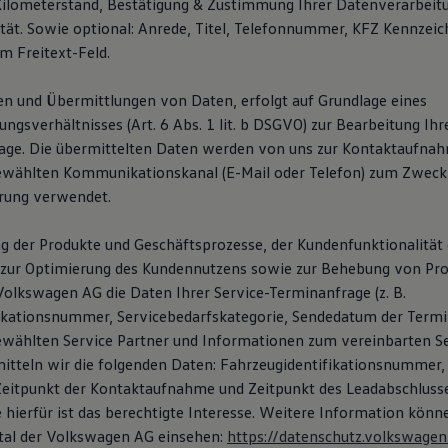
Kilometerstand, Bestätigung & Zustimmung Ihrer Datenverarbeit
ität. Sowie optional: Anrede, Titel, Telefonnummer, KFZ Kennzei
m Freitext-Feld.
n und Übermittlungen von Daten, erfolgt auf Grundlage eines
gsverhältnisses (Art. 6 Abs. 1 lit. b DSGVO) zur Bearbeitung Ihr
age. Die übermittelten Daten werden von uns zur Kontaktaufna
ewählten Kommunikationskanal (E-Mail oder Telefon) zum Zweck
rung verwendet.
g der Produkte und Geschäftsprozesse, der Kundenfunktionalität 
zur Optimierung des Kundennutzens sowie zur Behebung von Pro
Volkswagen AG die Daten Ihrer Service-Terminanfrage (z. B.
ikationsnummer, Servicebedarfskategorie, Sendedatum der Termi
wählten Service Partner und Informationen zum vereinbarten Se
mitteln wir die folgenden Daten: Fahrzeugidentifikationsnummer,
itpunkt der Kontaktaufnahme und Zeitpunkt des Leadabschlusse
 hierfür ist das berechtigte Interesse. Weitere Information könn
tal der Volkswagen AG einsehen:
https://datenschutz.volkswagen