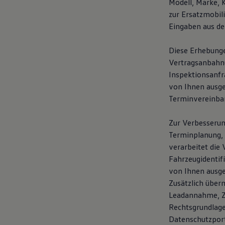
Modell, Marke, 
zur Ersatzmobil
Eingaben aus de
Diese Erhebunge
Vertragsanbahnun
Inspektionsanfr
von Ihnen ausg
Terminvereinba
Zur Verbesserun
Terminplanung, 
verarbeitet die 
Fahrzeugidentif
von Ihnen ausge
Zusätzlich über
Leadannahme, Ze
Rechtsgrundlage
Datenschutzpor