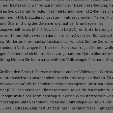
Ihrer Bestätigung & Ihrer Zustimmung zur Datenverarbeitung, V
l an Sie; optional: Anrede, Titel, Telefonnummer, KFZ-Kennzeich
snummer (FIN), Erstzulassungsdatum, Fahrzeugmodell, Marke, Kil
und Übermittlung der Daten erfolgt auf der Grundlage eines
ngsverhältnisses (Art. 6 Abs. 1 lit. b DSGVO) zur Unterbreitung 
übermittelten Daten werden durch uns zum Zweck der Kontaktau
n präferierten Kommunikationskanal verwendet. Sollten Sie wäh
 anderen Volkswagen Partner eine Serviceanfrage schicken woll
en Partner und nicht uns die zuvor genannten Daten übermittelt.
lärung können Sie beim ausgewählten Volkswagen Partner anfra
ie über den Bereich Service Assistent auf der Volkwagen Websi
u Ihrem nächsten anstehenden Inspektionsereignis erhalten. Zu
 Volkswagen AG die folgenden personenbezogenen Informationen
er (FIN), den aktuellen Kilometerstand, sowie die durchschnittli
er Möglichkeit einer Terminanfrage für einen Werkstatttermin wer
enbezogene Daten erhoben und an die Volkswagen AG sowie uns 
E-Mail Adresse, Datum & Uhrzeit Ihrer Terminanfrage, Fahrges