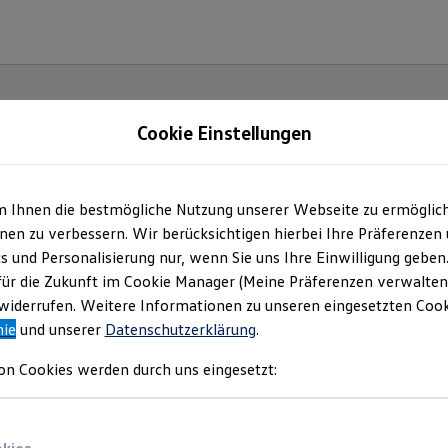
Cookie Einstellungen
m Ihnen die bestmögliche Nutzung unserer Webseite zu ermöglic
tohaus Hagenow Gmb
en zu verbessern. Wir berücksichtigen hierbei Ihre Präferenzen
cs und Personalisierung nur, wenn Sie uns Ihre Einwilligung geben
mpressum & Rechtlich
für die Zukunft im Cookie Manager (Meine Präferenzen verwalten)
iderrufen. Weitere Informationen zu unseren eingesetzten Cooki
nie
und unserer
Datenschutzerklärung
.
den Sie Informationen über uns (Autohau
on Cookies werden durch uns eingesetzt:
 als verantwortlichen Anbieter von Inhalt
n, die auf dieser Website speziell aufgefü