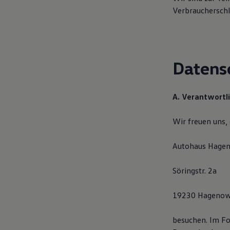
Hybridautos
Verbraucherschli
Marke und Erlebnis
Volkswagen R und R Experience
R-Modelle
R Experience
Driving Experience
Volkswagen entdecken
Datens
Werkbesichtigung
Factory visit
Lifestyle Shop
A. Verantwortl
T-Roc Kollektion
Golf Kollektion
ID. Kollektion
Wir freuen uns,
Volkswagen Kollektion
R-Kollektion
GTI Kollektion
Autohaus Hag
Fußball Drop
we drive football
Söringstr. 2a
#wedriveproud
Besitzer und Service
myVolkswagen
19230 Hageno
Software Updates
Service und Ersatzteile
Inspektion und HU/AU
besuchen. Im Fo
Reparaturen und Checks