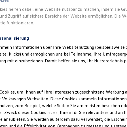
okies
kies helfen dabei, eine Website nutzbar zu machen, indem sie G
und Zugriff auf sichere Bereiche der Website ermöglichen. Die W
tig funktionieren.
rsonalisierung
klärung
mmeln Informationen über Ihre Websitenutzung (beispielsweise S
eite, Klicks) und ermöglichen uns bei Teilnahme, Ihre Umfrageerge
erminbuchung Online
g mit einzubeziehen. Damit helfen sie uns, Ihr Nutzererlebnis pe
ssum
Cookies, um Ihnen auf Ihre Interessen zugeschnittene Werbung a
r Volkswagen Webseiten. Diese Cookies sammeln Informationen 
enow GmbH
utzen, zum Beispiel, welche Seiten Sie am meisten besuchen oder
r Zweck dieser Cookies ist es, Ihnen für Sie relevantere und an I
e anzubieten. Sie werden außerdem dazu verwendet, die Erschein
zen und die Effektivität von Kampagnen zu messen und zu steuern