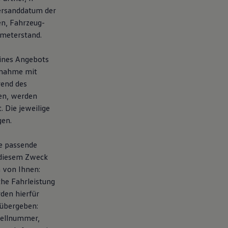
ersanddatum der
en, Fahrzeug-
ometerstand.
eines Angebots
fnahme mit
rend des
en, werden
 Die jeweilige
gen.
te passende
 diesem Zweck
 von Ihnen:
che Fahrleistung
den hierfür
übergeben:
tellnummer,