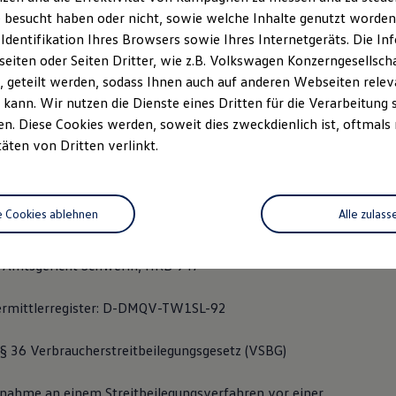
w
 besucht haben oder nicht, sowie welche Inhalte genutzt worden s
 Identifikation Ihres Browsers sowie Ihres Internetgeräts. Die 
-6300
iten oder Seiten Dritter, wie z.B. Volkswagen Konzerngesellsch
 geteilt werden, sodass Ihnen auch auf anderen Webseiten rel
60
kann. Wir nutzen die Dienste eines Dritten für die Verarbeitung 
. Diese Cookies werden, soweit dies zweckdienlich ist, oftmals
-hagenow.de
täten von Dritten verlinkt.
 Harald Seyring, Volker Seyring
e Cookies ablehnen
Alle zulass
r: DE137667806
: Amtsgericht Schwerin, HRB 947
ermittlerregister: D-DMQV-TW1SL-92
 36 Verbraucherstreitbeilegungsgesetz (VSBG)
ilnahme an einem Streitbeilegungsverfahren vor einer