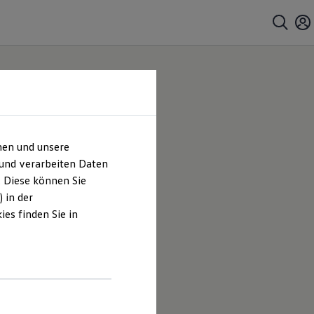
hen und unsere
H |
 und verarbeiten Daten
. Diese können Sie
es
 in der
es finden Sie in
s Hagenow
en und
hrt sind.