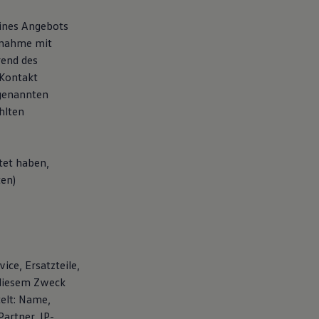
eines Angebots
fnahme mit
rend des
 Kontakt
 genannten
hlten
tet haben,
ten)
ice, Ersatzteile,
 diesem Zweck
elt: Name,
artner, IP-