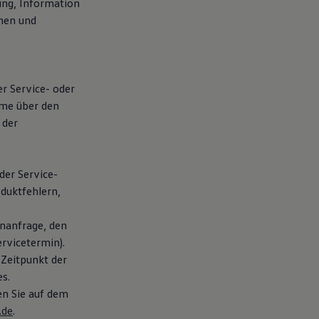
ung, Information
chen und
er Service- oder
hme über den
 der
der Service-
duktfehlern,
nanfrage, den
rvicetermin).
 Zeitpunkt der
s.
en Sie auf dem
.de
.