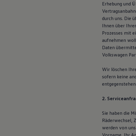
Erhebung und Üb
Magazin
Lifestyle
Vertragsanbahnu
Transport
durch uns. Die 
Familie
Ihnen über Ihre
Elektromobilität
Volkswagen R
Prozesses mit e
Pannen- und Unfallhilfe
aufnehmen woll
Volkswagen Kundenbetreuung
Daten übermitte
Volkswagen Part
Wir löschen Ihr
sofern keine an
entgegenstehen
2. Serviceanfra
Sie haben die Mö
Räderwechsel, Z
werden von uns
Vorname, Ihr An