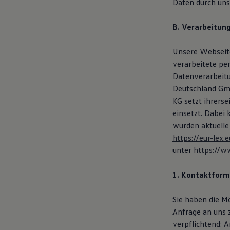
Daten durch un
Motorenöl und Flüssigkeiten
Räder und Reifen
Pannen- und Unfallhilfe
B. Verarbeitun
Economy Service
Volkswagen Teile
Unsere Webseite
Zubehör
Modellspezifisches Zubehör
verarbeitete pe
Schutz und Pflege
Datenverarbeit
Transport
Deutschland Gmb
Entertainment und Elektronik
Individualisieren
KG setzt ihrers
Wallbox und Ladekabel
einsetzt. Dabei
Digitale Extras
wurden aktuelle
Dienste für Ihr Modell finden
Volkswagen Apps, Login und Shop
https://eur-le
Handy und Fahrzeug verbinden
unter
https://w
Updates für Software, Karten und Radio
Über Ihr Auto
Vorgängermodelle
1. Kontaktform
Kundeninformationen
Volkswagen Kundenbetreuung
Sie haben die M
Warn- und Kontrollleuchten
Assistenzsysteme
Anfrage an uns 
Digitale Betriebsanleitung
verpflichtend: 
Live Beratung