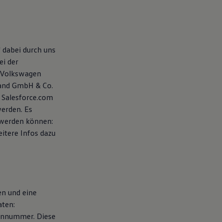
 dabei durch uns
ei der
 Volkswagen
land GmbH & Co.
 Salesforce.com
werden. Es
 werden können:
eitere Infos dazu
en und eine
aten:
fonnummer. Diese