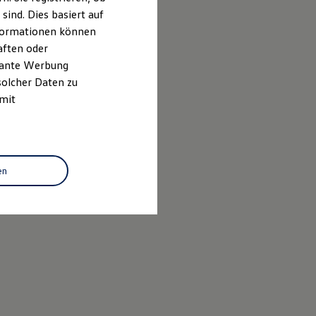
ind. Dies basiert auf
Informationen können
aften oder
evante Werbung
solcher Daten zu
 mit
en