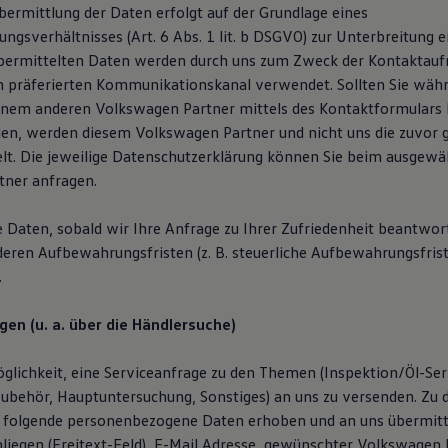
ermittlung der Daten erfolgt auf der Grundlage eines
ngsverhältnisses (Art. 6 Abs. 1 lit. b DSGVO) zur Unterbreitung 
übermittelten Daten werden durch uns zum Zweck der Kontaktau
n präferierten Kommunikationskanal verwendet. Sollten Sie wäh
inem anderen Volkswagen Partner mittels des Kontaktformulars
en, werden diesem Volkswagen Partner und nicht uns die zuvor
lt. Die jeweilige Datenschutzerklärung können Sie beim ausgewä
ner anfragen.
e Daten, sobald wir Ihre Anfrage zu Ihrer Zufriedenheit beantwor
deren Aufbewahrungsfristen (z. B. steuerliche Aufbewahrungsfris
.
gen (u. a. über die Händlersuche)
glichkeit, eine Serviceanfrage zu den Themen (Inspektion/Öl-Serv
ubehör, Hauptuntersuchung, Sonstiges) an uns zu versenden. Zu
 folgende personenbezogene Daten erhoben und an uns übermitt
liegen (Freitext-Feld), E-Mail Adresse, gewünschter Volkswagen P