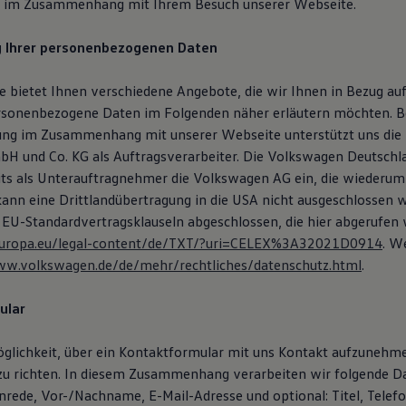
s im Zusammenhang mit Ihrem Besuch unserer Webseite.
g Ihrer personenbezogenen Daten
 bietet Ihnen verschiedene Angebote, die wir Ihnen in Bezug auf
rsonenbezogene Daten im Folgenden näher erläutern möchten. B
ung im Zusammenhang mit unserer Webseite unterstützt uns die
H und Co. KG als Auftragsverarbeiter. Die Volkswagen Deutsch
eits als Unterauftragnehmer die Volkswagen AG ein, die wiederum
 kann eine Drittlandübertragung in die USA nicht ausgeschlossen 
 EU-Standardvertragsklauseln abgeschlossen, die hier abgerufen
x.europa.eu/legal-content/de/TXT/?uri=CELEX%3A32021D0914
. W
ww.volkswagen.de/de/mehr/rechtliches/datenschutz.html
.
ular
öglichkeit, über ein Kontaktformular mit uns Kontakt aufzunehm
zu richten. In diesem Zusammenhang verarbeiten wir folgende D
Anrede, Vor-/Nachname, E-Mail-Adresse und optional: Titel, Tele